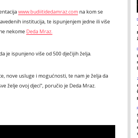
entacija
www.budiitidedamraz.com
na kom se
avedenih institucija, te ispunjenjem jedne ili više
tane nekome
Deda Mraz.
 je ispunjeno više od 500 dječijih želja.
ce, nove usluge i mogućnosti, te nam je želja da
sve želje ovoj djeci", poručio je Deda Mraz.