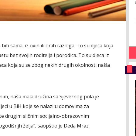
biti sama, iz ovih ili onih razloga. To su djeca koja
astu bez svojih roditelja i porodica. To su djeca iz
eca koja su se zbog nekih drugih okolnosti našla
enim, naša mala družina sa Sjevernog pola je
djeci u BiH koje se nalazi u domovima za
te drugim sličnim socijalno-obrazovnim
ogodišnjh želja", saopštio je Deda Mraz.