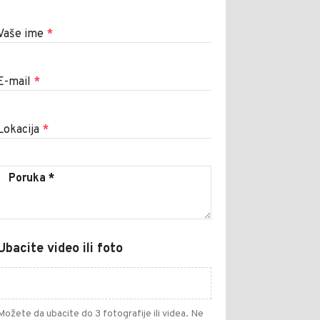
Vaše ime
*
E-mail
*
Lokacija
*
Ubacite video ili foto
Možete da ubacite do 3 fotografije ili videa. Ne