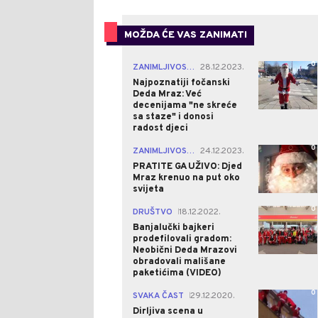
MOŽDA ĆE VAS ZANIMATI
0
ZANIMLJIVOSTI
28.12.2023.
|
Najpoznatiji fočanski
Deda Mraz: Već
decenijama "ne skreće
sa staze" i donosi
radost djeci
0
ZANIMLJIVOSTI
24.12.2023.
|
PRATITE GA UŽIVO: Djed
Mraz krenuo na put oko
svijeta
0
DRUŠTVO
18.12.2022.
|
Banjalučki bajkeri
prodefilovali gradom:
Neobični Deda Mrazovi
obradovali mališane
paketićima (VIDEO)
0
SVAKA ČAST
29.12.2020.
|
Dirljiva scena u