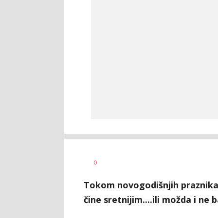
Dragana
AUTOR
0
Božić
Tokom novogodišnjih praznika 
čine sretnijim....ili možda i ne b