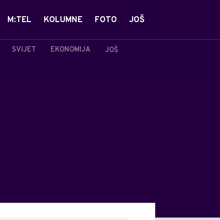
M:TEL
KOLUMNE
FOTO
JOŠ
SVIJET
EKONOMIJA
JOŠ