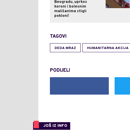
Beogradu, uprkos
koroni i bolesnim
mališanima stigli
pokloni!
TAGOVI
DEDA MRAZ
HUMANITARNA AKCIJA
PODIJELI
JOŠ IZ INFO