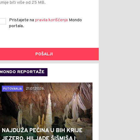
smije biti više od 25 MB.
Pristajete na
pravila korišćenja
Mondo
portala.
POŠALJI
MONDO REPORTAŽE
0
21.07.2026.
PUTOVANJA
NAJDUŽA PEĆINA U BIH KRIJE
JEZERO, HILJADE ŠIŠMIŠA I