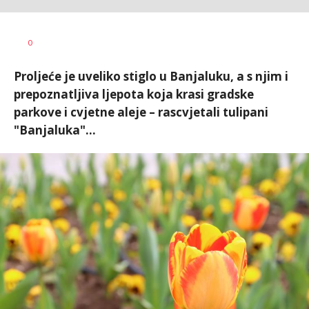
Dušan
AUTOR
0
Volaš
Proljeće je uveliko stiglo u Banjaluku, a s njim i
prepoznatljiva ljepota koja krasi gradske
parkove i cvjetne aleje – rascvjetali tulipani
"Banjaluka"...