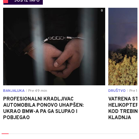
JOŠ IZ INFO
0
BANJALUKA
Pre 49 min
DRUŠTVO
Pre 1 
|
|
PROFESIONALNI KRADLJIVAC
VATRENA STIH
AUTOMOBILA PONOVO UHAPŠEN:
HELIKOPTER
UKRAO BMW-A PA GA SLUPAO I
KOD TREBINJ
POBJEGAO
KLADNJA