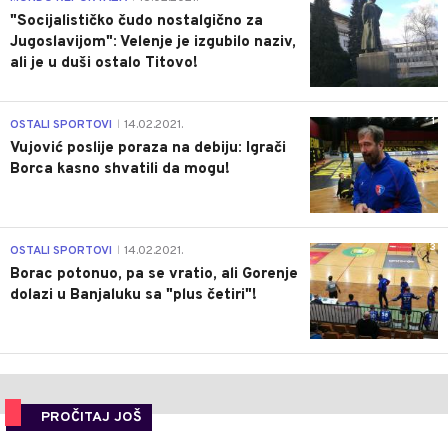
"Socijalističko čudo nostalgično za
Jugoslavijom": Velenje je izgubilo naziv,
ali je u duši ostalo Titovo!
1
OSTALI SPORTOVI
14.02.2021.
|
Vujović poslije poraza na debiju: Igrači
Borca kasno shvatili da mogu!
3
OSTALI SPORTOVI
14.02.2021.
|
Borac potonuo, pa se vratio, ali Gorenje
dolazi u Banjaluku sa "plus četiri"!
PROČITAJ JOŠ