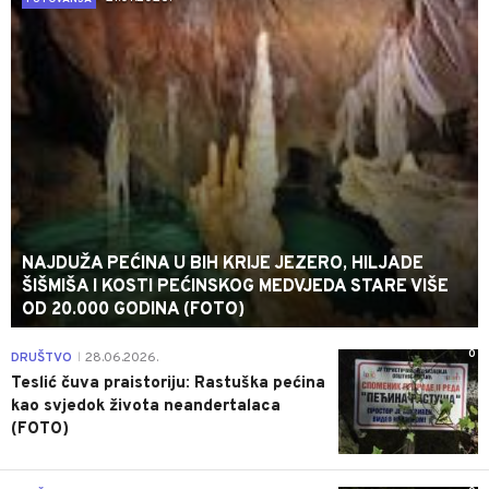
NAJDUŽA PEĆINA U BIH KRIJE JEZERO, HILJADE
ŠIŠMIŠA I KOSTI PEĆINSKOG MEDVJEDA STARE VIŠE
OD 20.000 GODINA (FOTO)
0
DRUŠTVO
28.06.2026.
|
Teslić čuva praistoriju: Rastuška pećina
kao svjedok života neandertalaca
(FOTO)