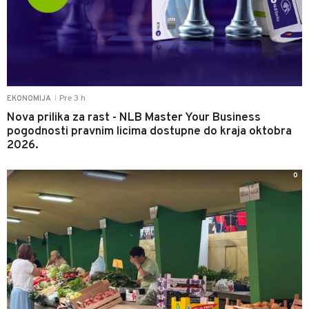
Pre 3 h
EKONOMIJA
|
Nova prilika za rast - NLB Master Your Business
pogodnosti pravnim licima dostupne do kraja oktobra
2026.
0