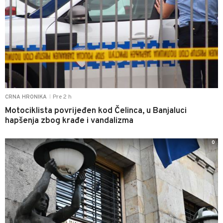
Pre 2 h
CRNA HRONIKA
|
Motociklista povrijeđen kod Čelinca, u Banjaluci
hapšenja zbog krađe i vandalizma
0