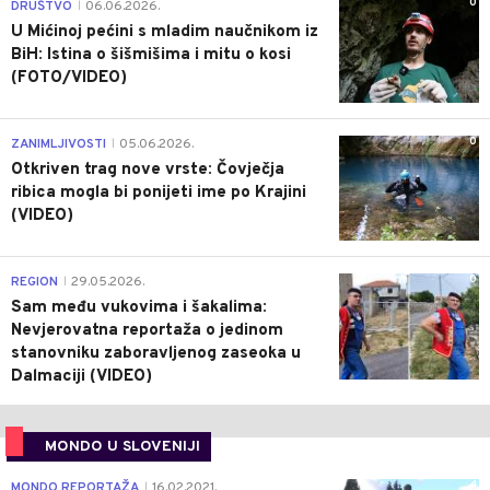
0
DRUŠTVO
06.06.2026.
|
U Mićinoj pećini s mladim naučnikom iz
BiH: Istina o šišmišima i mitu o kosi
(FOTO/VIDEO)
0
ZANIMLJIVOSTI
05.06.2026.
|
Otkriven trag nove vrste: Čovječja
ribica mogla bi ponijeti ime po Krajini
(VIDEO)
0
REGION
29.05.2026.
|
Sam među vukovima i šakalima:
Nevjerovatna reportaža o jedinom
stanovniku zaboravljenog zaseoka u
Dalmaciji (VIDEO)
MONDO U SLOVENIJI
4
MONDO REPORTAŽA
16.02.2021.
|