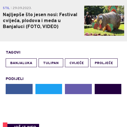
0
STIL
29.09.2023.
|
Najljepše što jesen nosi: Festival
cvijeća, plodova i meda u
Banjaluci (FOTO, VIDEO)
TAGOVI
BANJALUKA
TULIPAN
CVIJEĆE
PROLJEĆE
PODIJELI