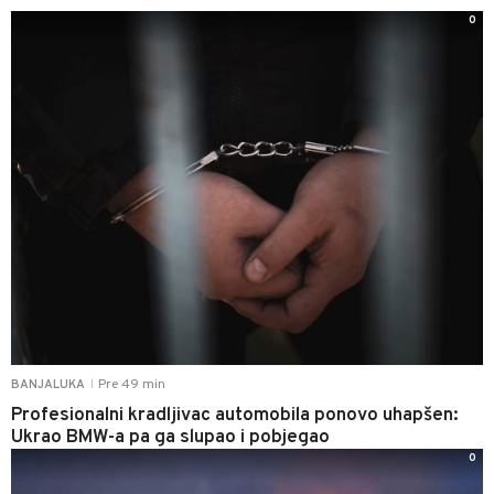
0
Pre 49 min
BANJALUKA
|
Profesionalni kradljivac automobila ponovo uhapšen:
Ukrao BMW-a pa ga slupao i pobjegao
0