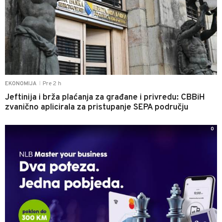
Pre 2 h
EKONOMIJA
|
Jeftinija i brža plaćanja za građane i privredu: CBBiH
zvanično aplicirala za pristupanje SEPA području
0