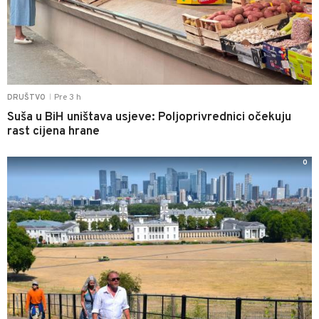
Pre 3 h
DRUŠTVO
|
Suša u BiH uništava usjeve: Poljoprivrednici očekuju
rast cijena hrane
0