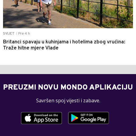
Pre 4 h
SVIJET
|
Britanci spavaju u kuhinjama i hotelima zbog vrućina:
Traže hitne mjere Vlade
PREUZMI NOVU MONDO APLIKACIJU
Savršen spoj vijesti i zabave.