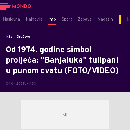
Naslovna
Najnovije
Info
Sport
Zabava
Magazin
M
Info
Društvo
Od 1974. godine simbol
proljeća: "Banjaluka" tulipani
u punom cvatu (FOTO/VIDEO)
04.04.2025. / 11:33