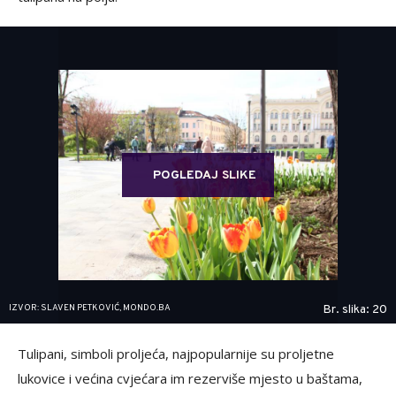
POGLEDAJ SLIKE
IZVOR: SLAVEN PETKOVIĆ, MONDO.BA
Br. slika: 20
Tulipani, simboli proljeća, najpopularnije su proljetne
lukovice i većina cvjećara im rezerviše mjesto u baštama,