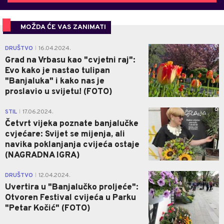
MOŽDA ĆE VAS ZANIMATI
0
DRUŠTVO
16.04.2024.
|
Grad na Vrbasu kao "cvjetni raj":
Evo kako je nastao tulipan
"Banjaluka" i kako nas je
proslavio u svijetu! (FOTO)
0
STIL
17.06.2024.
|
Četvrt vijeka poznate banjalučke
cvjećare: Svijet se mijenja, ali
navika poklanjanja cvijeća ostaje
(NAGRADNA IGRA)
0
DRUŠTVO
12.04.2024.
|
Uvertira u "Banjalučko proljeće":
Otvoren Festival cvijeća u Parku
"Petar Kočić" (FOTO)