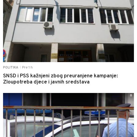
Pre 1 h
POLITIKA
|
SNSD i PSS kažnjeni zbog preuranjene kampanje:
Zloupotreba djece i javnih sredstava
0