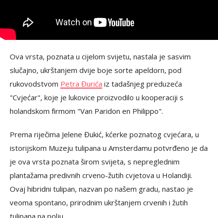
Ova vrsta, poznata u cijelom svijetu, nastala je sasvim
slučajno, ukrštanjem dvije boje sorte apeldorn, pod
rukovodstvom
Petra Đurića
iz tadašnjeg preduzeća
"Cvjećar", koje je lukovice proizvodilo u kooperaciji s
holandskom firmom "Van Paridon en Philippo".
Prema riječima Jelene Đukić, kćerke poznatog cvjećara, u
istorijskom Muzeju tulipana u Amsterdamu potvrđeno je da
je ova vrsta poznata širom svijeta, s nepreglednim
plantažama predivnih crveno-žutih cvjetova u Holandiji.
Ovaj hibridni tulipan, nazvan po našem gradu, nastao je
veoma spontano, prirodnim ukrštanjem crvenih i žutih
tulipana na polju.