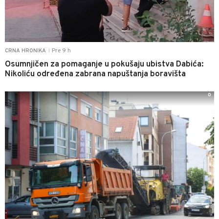
Pre 9 h
CRNA HRONIKA
|
Osumnjičen za pomaganje u pokušaju ubistva Dabića:
Nikoliću određena zabrana napuštanja boravišta
0