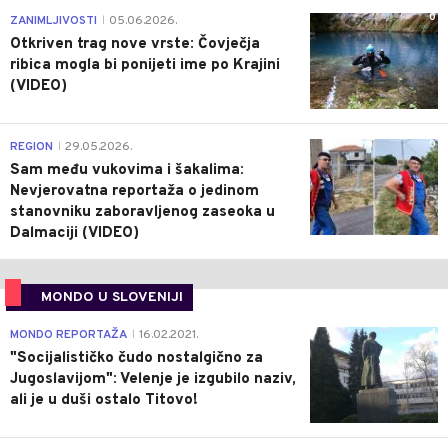
0
ZANIMLJIVOSTI
05.06.2026.
|
Otkriven trag nove vrste: Čovječja
ribica mogla bi ponijeti ime po Krajini
(VIDEO)
0
REGION
29.05.2026.
|
Sam među vukovima i šakalima:
Nevjerovatna reportaža o jedinom
stanovniku zaboravljenog zaseoka u
Dalmaciji (VIDEO)
MONDO U SLOVENIJI
4
MONDO REPORTAŽA
16.02.2021.
|
"Socijalističko čudo nostalgično za
Jugoslavijom": Velenje je izgubilo naziv,
ali je u duši ostalo Titovo!