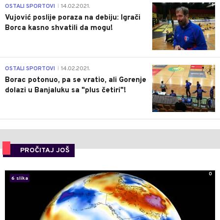
1
OSTALI SPORTOVI
14.02.2021.
|
Vujović poslije poraza na debiju: Igrači
Borca kasno shvatili da mogu!
3
OSTALI SPORTOVI
14.02.2021.
|
Borac potonuo, pa se vratio, ali Gorenje
dolazi u Banjaluku sa "plus četiri"!
PROČITAJ JOŠ
0
6 slika