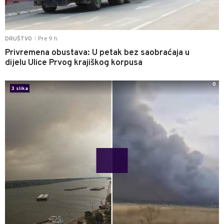
Pre 9 h
DRUŠTVO
|
Privremena obustava: U petak bez saobraćaja u
dijelu Ulice Prvog krajiškog korpusa
0
3 slika