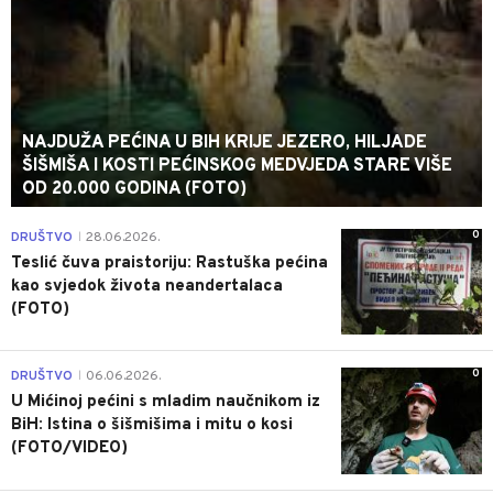
NAJDUŽA PEĆINA U BIH KRIJE JEZERO, HILJADE
ŠIŠMIŠA I KOSTI PEĆINSKOG MEDVJEDA STARE VIŠE
OD 20.000 GODINA (FOTO)
0
DRUŠTVO
28.06.2026.
|
Teslić čuva praistoriju: Rastuška pećina
kao svjedok života neandertalaca
(FOTO)
0
DRUŠTVO
06.06.2026.
|
U Mićinoj pećini s mladim naučnikom iz
BiH: Istina o šišmišima i mitu o kosi
(FOTO/VIDEO)