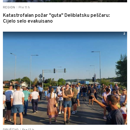
Pre 11 h
REGION
|
Katastrofalan požar "guta" Deliblatsku peščaru:
Cijelo selo evakuisano
2
Pre 12 h
DRUŠTVO
|