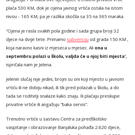
plaća 530 KM, dok je cijena javnog vrtića ostala na istom
nivou - 165 KM, pa je razlika skočila sa 35 na 365 maraka.
“Cijena je rasla svakih pola godine i sada grupa broji 32
djece na dvije tete. Primamo
subvenciju
od grada 150 KM ,
koja naravno kasni iz mjeseca u mjesec. Ali
ona u
septembru polazi u školu, valjda će u njoj biti mjesta
”,
ispričala nam je Jelena.
Jelenin slučaj nije jedini, brojni su oni koji mjesto u javnom
vrtiću ili ne dobiju nikad, ili tik pred polazak u školu, a do
tada se roditelji snalaze kako znaju. Ili plaćaju preskupe
privatne vrtiće ili angažuju “baka servis”.
Trenutno vrtiće u sastavu Centra za predškolsko
vaspitanje i obrazovanje Banjaluka pohađa 2.620 djece,