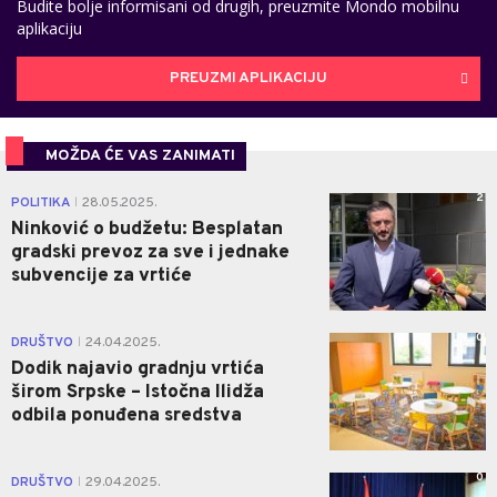
Budite bolje informisani od drugih, preuzmite Mondo mobilnu
aplikaciju
PREUZMI APLIKACIJU
MOŽDA ĆE VAS ZANIMATI
2
POLITIKA
28.05.2025.
|
Ninković o budžetu: Besplatan
gradski prevoz za sve i jednake
subvencije za vrtiće
0
DRUŠTVO
24.04.2025.
|
Dodik najavio gradnju vrtića
širom Srpske – Istočna Ilidža
odbila ponuđena sredstva
0
DRUŠTVO
29.04.2025.
|