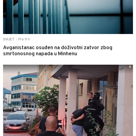
Pre 9 h
SVIJET
|
Avganistanac osuđen na doživotni zatvor zbog
smrtonosnog napada u Minhenu
0