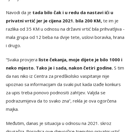
Navodi da je
tada bilo čak i u redu da nastavi ići u
privatni vrtić jer je cijena 2021. bila 200 KM,
te im je
razlika od 35 KM u odnosu na državni vrtić bila prihvatljiva -
mala grupa od 12 beba na dvije tete, uslovi boravka, hrana
i drugo.
“Svaka provjera
liste čekanja, moje dijete je bilo 1000 i
neko mjesto. Tako je i sada, nakon četiri godine.
S tim
da nas niko iz Centra za predškolsko vaspitanje nije
upoznao sa informacijam da svaki put kada izađe konkurs
za upis treba ponovo podnositi zahtjev. Valjda se
podrazumijeva da to svako zna”, rekla je ova ogorčena
majka.
Međutim, danas je situacija u odnosu na 2021. skroz
drugačija. Porodica ove djevojčice trenutno privatni vrtić