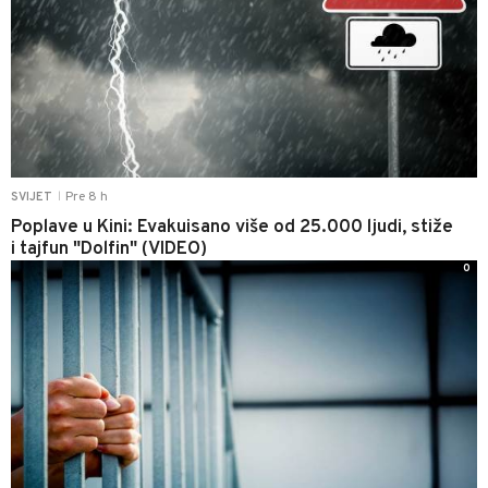
Pre 8 h
SVIJET
|
Poplave u Kini: Evakuisano više od 25.000 ljudi, stiže
i tajfun "Dolfin" (VIDEO)
0