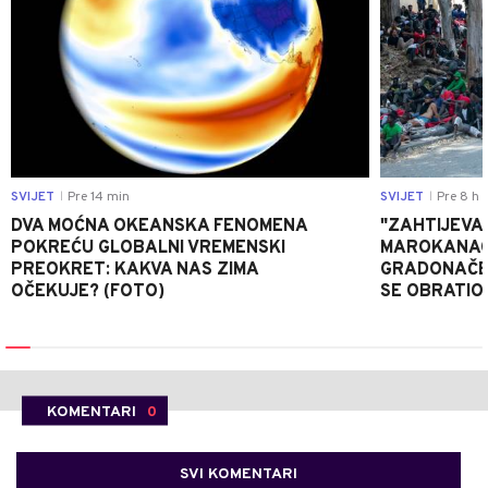
SVIJET
Pre 14 min
SVIJET
Pre 8 h
|
|
DVA MOĆNA OKEANSKA FENOMENA
"ZAHTIJEVA
POKREĆU GLOBALNI VREMENSKI
MAROKANACA
PREOKRET: KAKVA NAS ZIMA
GRADONAČE
OČEKUJE? (FOTO)
SE OBRATI
KOMENTARI
0
SVI KOMENTARI