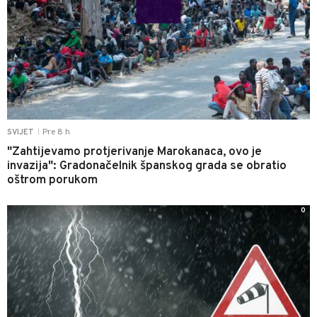
Pre 8 h
SVIJET
|
"Zahtijevamo protjerivanje Marokanaca, ovo je
invazija": Gradonačelnik španskog grada se obratio
oštrom porukom
0