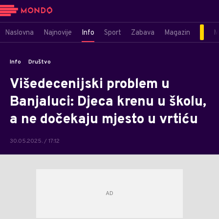
Naslovna
Najnovije
Info
Sport
Zabava
Magazin
M
Info
Društvo
Višedecenijski problem u
Banjaluci: Djeca krenu u školu,
a ne dočekaju mjesto u vrtiću
30.05.2025. / 17:12