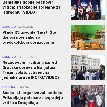
Banjaluka dobija pet novih
vrtića: Tri lokacije spremne za
izgradnju (VIDEO)
0
DRUŠTVO
22.05.2025.
|
Vlada RS usvojila Nacrt: Šta
donosi novi zakon o
predškolskom obrazovanju
2
DRUŠTVO
13.05.2025.
|
Nezadovoljni roditelji ispred
Gradske uprave u Banjaluci:
Traže isplatu subvencija i
jednaka prava (FOTO/VIDEO)
0
POLITIKA
11.05.2025.
|
Socijalisti organizovali peticiju:
Prikupljaju potpise za izgradnju
vrtića u Dragočaju