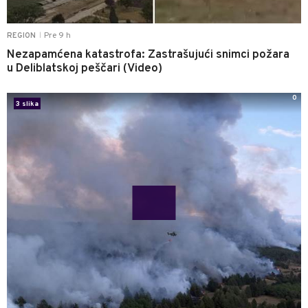
Pre 9 h
REGION
|
Nezapamćena katastrofa: Zastrašujući snimci požara
u Deliblatskoj peščari (Video)
0
3 slika