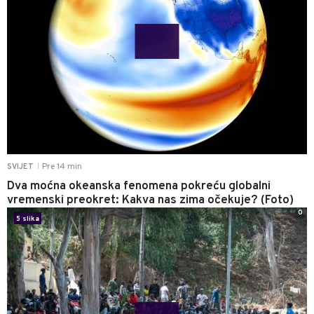
Pre 14 min
SVIJET
|
Dva moćna okeanska fenomena pokreću globalni
vremenski preokret: Kakva nas zima očekuje? (Foto)
0
5 slika