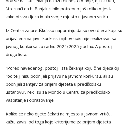
dok se na listi čekanja nalazi tek nešto manje, njih 2.000,
što znači da bi Banjaluci bilo potrebno još toliko mjesta
kako bi sva djeca imala svoje mjesto u javnom vrtiću.
Iz Centra za predškolsko napominju da su ovo djeca koja su
prijavljena na javni konkurs i njihov upis nije realizovan sa
javnog konkursa za radnu 2024/2025 godinu. A postoji i
druga lista.
“Pored navedenog, postoji lista čekanja koju čine djeca čiji
roditelji nisu podnijeli prijavu na javnom konkursu, ali su
podnijeli zahtjev za prijem djeteta u predškolsku
ustanovu”, rekli su za Mondo u Centru za predškolsko
vaspitanje i obrazovanje.
Koliko će neko dijete čekati na mjesto u javnom vrtiću,
kažu, zavisi od toga koje kriterijume za prijem djeteta