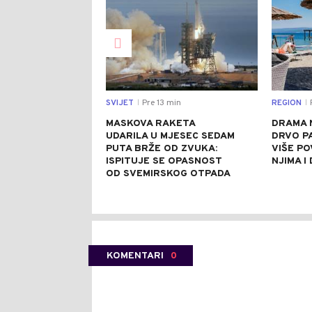
SVIJET
Pre 13 min
REGION
|
|
MASKOVA RAKETA
DRAMA 
UDARILA U MJESEC SEDAM
DRVO P
PUTA BRŽE OD ZVUKA:
VIŠE PO
ISPITUJE SE OPASNOST
NJIMA I
OD SVEMIRSKOG OTPADA
KOMENTARI
0