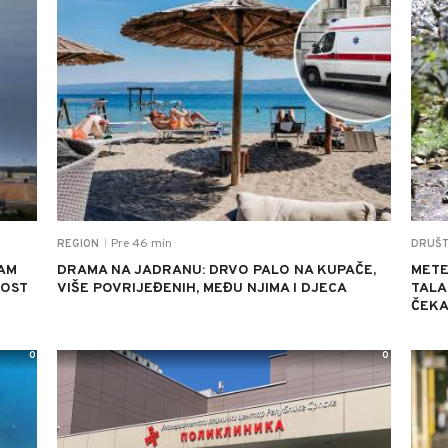
Pre 46 min
REGION
DRUŠ
|
DAM
DRAMA NA JADRANU: DRVO PALO NA KUPAČE,
METE
NOST
VIŠE POVRIJEĐENIH, MEĐU NJIMA I DJECA
TALA
ČEK
0
0