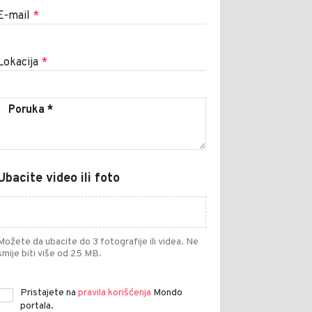
E-mail
*
Lokacija
*
Ubacite video ili foto
Možete da ubacite do 3 fotografije ili videa. Ne
smije biti više od 25 MB.
Pristajete na
pravila korišćenja
Mondo
portala.