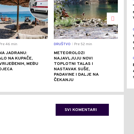
Pre 46 min
DRUŠTVO
Pre 52 min
SVIJ
|
NA JADRANU:
METEOROLOZI
ARH
ALO NA KUPAČE,
NAJAVLJUJU NOVI
KOD
VRIJEĐENIH, MEĐU
TOPLOTNI TALAS I
RIM
 DJECA
NASTAVAK SUŠE,
STO
PADAVINE I DALJE NA
(FO
ČEKANJU
SVI KOMENTARI