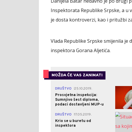
Danijela Batar nedavno je po drugi p
Inspektorata Republike Srpske, a u v
je dosta kontroverzi, kao i pritužbi 
Vlada Republike Srpske smijenila je 
inspektora Gorana Aljetića.
MOŽDA ĆE VAS ZANIMATI
DRUŠTVO
25.10.2019.
|
Prosvjetna inspekcija:
Sumnjivo šest diploma,
podaci dostavljeni MUP-u
DRUŠTVO
17.05.2019.
|
Krio se u buretu od
inspektora