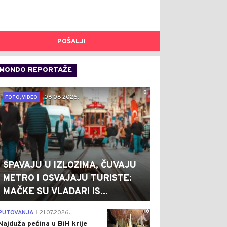
POŠALJI
MONDO REPORTAŽE
0
08.08.2026.
FOTO, VIDEO
SPAVAJU U IZLOZIMA, ČUVAJU
METRO I OSVAJAJU TURISTE:
MAČKE SU VLADARI IS...
0
PUTOVANJA
21.07.2026.
|
Najduža pećina u BiH krije