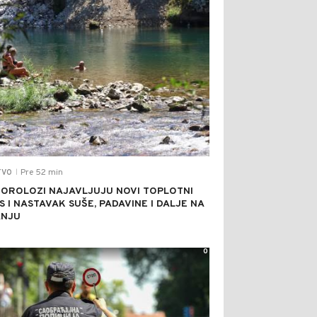
Pre 52 min
TVO
|
OROLOZI NAJAVLJUJU NOVI TOPLOTNI
S I NASTAVAK SUŠE, PADAVINE I DALJE NA
ANJU
0