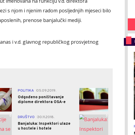
ut imenovana na funkciju v.d. direktora
ezi s njom i njenim radom posljednjih mjeseci bilo
zaposlenih, prenose banjalučki mediji.
danas i v.d. glavnog republičkog prosvjetnog
0
0
POLITIKA
05.09.2019.
|
Odgođeno poništavanje
diplome direktora OSA-e
0
0
DRUŠTVO
30.11.2018.
|
Banjaluka: Inspektori ulaze
u hostele i hotele