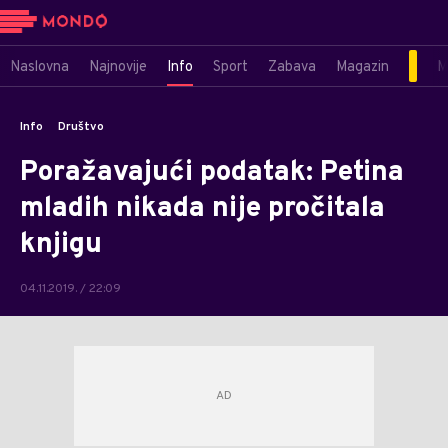
Naslovna
Najnovije
Info
Sport
Zabava
Magazin
M
Info
Društvo
Poražavajući podatak: Petina
mladih nikada nije pročitala
knjigu
04.11.2019. / 22:09