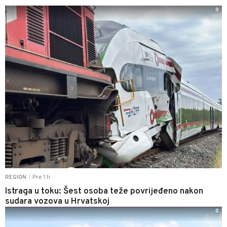
0
Pre 1 h
REGION
|
Istraga u toku: Šest osoba teže povrijeđeno nakon
sudara vozova u Hrvatskoj
0