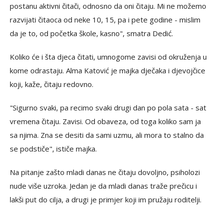
postanu aktivni čitači, odnosno da oni čitaju. Mi ne možemo
razvijati čitaoca od neke 10, 15, pa i pete godine - mislim
da je to, od početka škole, kasno", smatra Dedić.
Koliko će i šta djeca čitati, umnogome zavisi od okruženja u
kome odrastaju. Alma Katović je majka dječaka i djevojčice
koji, kaže, čitaju redovno.
"Sigurno svaki, pa recimo svaki drugi dan po pola sata - sat
vremena čitaju. Zavisi. Od obaveza, od toga koliko sam ja
sa njima. Zna se desiti da sami uzmu, ali mora to stalno da
se podstiče", ističe majka.
Na pitanje zašto mladi danas ne čitaju dovoljno, psiholozi
nude više uzroka. Jedan je da mladi danas traže prečicu i
lakši put do cilja, a drugi je primjer koji im pružaju roditelji.