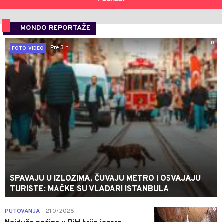
MONDO REPORTAŽE
0
Pre 3 h
FOTO, VIDEO
SPAVAJU U IZLOZIMA, ČUVAJU METRO I OSVAJAJU
TURISTE: MAČKE SU VLADARI ISTANBULA
0
PUTOVANJA
21.07.2026.
|