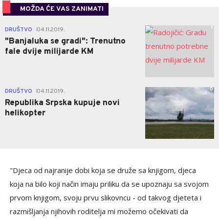
MOŽDA ĆE VAS ZANIMATI
1
DRUŠTVO
04.11.2019.
|
"Banjaluka se gradi": Trenutno
fale dvije milijarde KM
0
DRUŠTVO
04.11.2019.
|
Republika Srpska kupuje novi
helikopter
"Djeca od najranije dobi koja se druže sa knjigom, djeca
koja na bilo koji način imaju priliku da se upoznaju sa svojom
prvom knjigom, svoju prvu slikovncu - od takvog djeteta i
razmišljanja njihovih roditelja mi možemo očekivati da