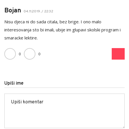
Bojan
04.11.2019. / 22:32
Nisu djeca ni do sada citala, bez brige. I ono malo
interesovanja sto bi imali, ubije im glupavi skolski program i
smaracke lektire.
0
0
Upiši ime