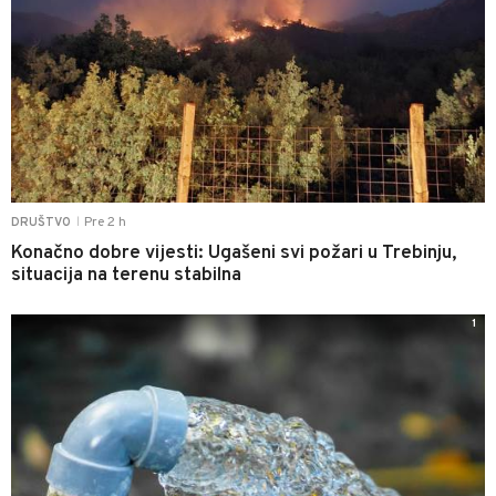
Pre 2 h
DRUŠTVO
|
Konačno dobre vijesti: Ugašeni svi požari u Trebinju,
situacija na terenu stabilna
1