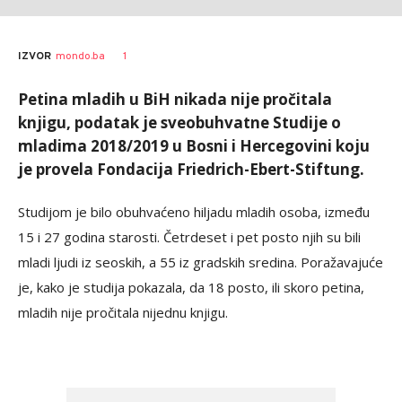
1
IZVOR
mondo.ba
Petina mladih u BiH nikada nije pročitala
knjigu, podatak je sveobuhvatne Studije o
mladima 2018/2019 u Bosni i Hercegovini koju
je provela Fondacija Friedrich-Ebert-Stiftung.
Studijom je bilo obuhvaćeno hiljadu mladih osoba, između
15 i 27 godina starosti. Četrdeset i pet posto njih su bili
mladi ljudi iz seoskih, a 55 iz gradskih sredina. Poražavajuće
je, kako je studija pokazala, da 18 posto, ili skoro petina,
mladih nije pročitala nijednu knjigu.