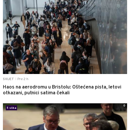
Pre 2 h
SVIJET
|
Haos na aerodromu u Bristolu: Oštećena pista, letovi
otkazani, putnici satima čekali
0
5 slika