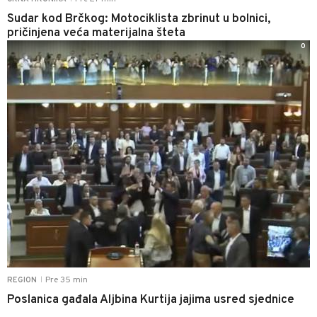
Sudar kod Brčkog: Motociklista zbrinut u bolnici,
pričinjena veća materijalna šteta
0
Pre 35 min
REGION
|
Poslanica gađala Aljbina Kurtija jajima usred sjednice