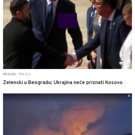
Pre 2 h
REGION
|
Zelenski u Beogradu: Ukrajina neće priznati Kosovo
0