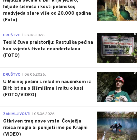
Najduža pećina u BiH krije jezero,
hiljade šišmiša i kosti pećinskog
medvjeda stare više od 20.000 godina
(Foto)
0
DRUŠTVO
28.06.2026.
|
Teslić čuva praistoriju: Rastuška pećina
kao svjedok života neandertalaca
(FOTO)
0
DRUŠTVO
06.06.2026.
|
U Mićinoj pećini s mladim naučnikom iz
BiH: Istina o šišmišima i mitu o kosi
(FOTO/VIDEO)
0
ZANIMLJIVOSTI
05.06.2026.
|
Otkriven trag nove vrste: Čovječja
ribica mogla bi ponijeti ime po Krajini
(VIDEO)