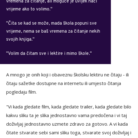
vremena za čitanje, ali moguće je uvijek naći
vrijeme ako to volimo.''
''Čita se kad se može, mada škola popuni sve
vrijeme, nema se baš vremena za čitanje nekih
svojih knjiga.''
"Volim da čitam sve i lektire i mimo škole.''
A mnogo je onih koji i obaveznu školsku lektiru ne čitaju - ili
čitaju sažetke dostupne na internetu ili umjesto čitanja
pogledaju film.
"Vi kada gledate film, kada gledate trailer, kada gledate bilo
kakvu sliku ta je slika jednostavno vama predočena i vi taj
doživljaj jednostavno uzmete zdravo za gotovo. A vi kada
čitate stvarate sebi sami sliku toga, stvarate svoj doživljaj i