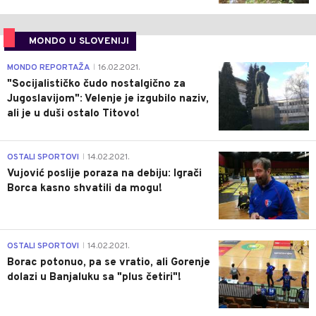
MONDO U SLOVENIJI
4
MONDO REPORTAŽA
16.02.2021.
|
"Socijalističko čudo nostalgično za
Jugoslavijom": Velenje je izgubilo naziv,
ali je u duši ostalo Titovo!
1
OSTALI SPORTOVI
14.02.2021.
|
Vujović poslije poraza na debiju: Igrači
Borca kasno shvatili da mogu!
3
OSTALI SPORTOVI
14.02.2021.
|
Borac potonuo, pa se vratio, ali Gorenje
dolazi u Banjaluku sa "plus četiri"!