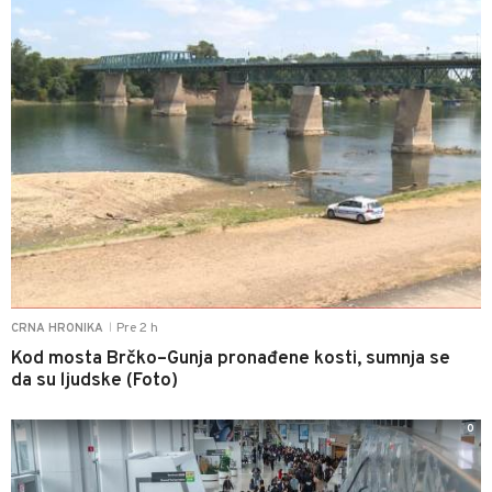
Pre 2 h
CRNA HRONIKA
|
Kod mosta Brčko–Gunja pronađene kosti, sumnja se
da su ljudske (Foto)
0