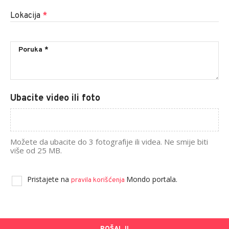
Lokacija
*
Ubacite video ili foto
Možete da ubacite do 3 fotografije ili videa. Ne smije biti
više od 25 MB.
Pristajete na
Mondo portala.
pravila korišćenja
POŠALJI