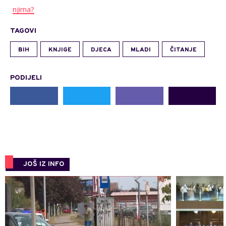
njima?
TAGOVI
BIH
KNJIGE
DJECA
MLADI
ČITANJE
PODIJELI
JOŠ IZ INFO
0