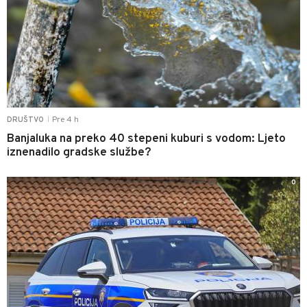
Pre 4 h
DRUŠTVO
|
Banjaluka na preko 40 stepeni kuburi s vodom: Ljeto
iznenadilo gradske službe?
0