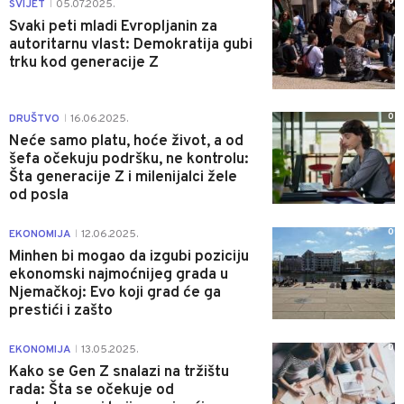
0
SVIJET
05.07.2025.
|
Svaki peti mladi Evropljanin za
autoritarnu vlast: Demokratija gubi
trku kod generacije Z
0
DRUŠTVO
16.06.2025.
|
Neće samo platu, hoće život, a od
šefa očekuju podršku, ne kontrolu:
Šta generacije Z i milenijalci žele
od posla
0
EKONOMIJA
12.06.2025.
|
Minhen bi mogao da izgubi poziciju
ekonomski najmoćnijeg grada u
Njemačkoj: Evo koji grad će ga
prestići i zašto
0
EKONOMIJA
13.05.2025.
|
Kako se Gen Z snalazi na tržištu
rada: Šta se očekuje od