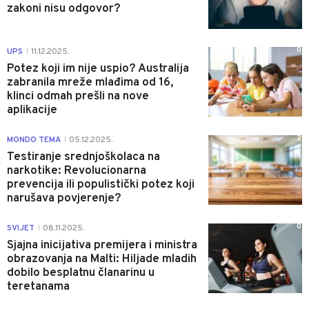
zakoni nisu odgovor?
0
UPS
11.12.2025.
|
Potez koji im nije uspio? Australija
zabranila mreže mlađima od 16,
klinci odmah prešli na nove
aplikacije
2
MONDO TEMA
05.12.2025.
|
Testiranje srednjoškolaca na
narkotike: Revolucionarna
prevencija ili populistički potez koji
narušava povjerenje?
0
SVIJET
08.11.2025.
|
Sjajna inicijativa premijera i ministra
obrazovanja na Malti: Hiljade mladih
dobilo besplatnu članarinu u
teretanama