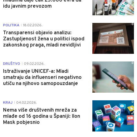
mladima daje čak 25.000 evra da
idu javnim prevozom
0
POLITIKA
18.02.2026.
|
Transparensi objavio analizu:
Zastupljenost žena u politici ispod
zakonskog praga, mladi nevidljivi
0
DRUŠTVO
09.02.2026.
|
Istraživanje UNICEF-a: Mladi
smatraju da influenseri negativno
utiču na njihovo samopouzdanje
0
KRAJ
04.02.2026.
|
Nema više društvenih mreža za
mlađe od 16 godina u Španiji: Ilon
Mask pobjesnio