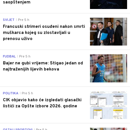
saopštenjem
0
SVIJET
Pre 5 h
|
Francuski strimeri osuđeni nakon smrti
muškarca kojeg su zlostavljali u
prenosu uživo
0
FUDBAL
Pre 5 h
|
Bajer ne gubi vrijeme: Stigao jedan od
najtraženijih lijevih bekova
0
POLITIKA
Pre 5 h
|
CIK objavio kako će izgledati glasački
listići za Opšte izbore 2026. godine
0
OSTALI SPORTOVI
Pre 5 h
|