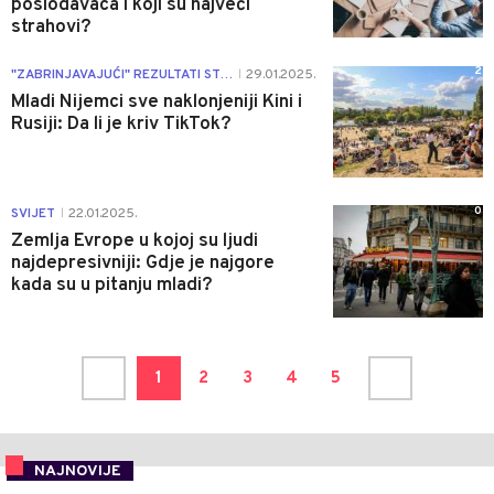
poslodavaca i koji su najveći
strahovi?
2
"ZABRINJAVAJUĆI" REZULTATI STUDIJE
29.01.2025.
|
Mladi Nijemci sve naklonjeniji Kini i
Rusiji: Da li je kriv TikTok?
0
SVIJET
22.01.2025.
|
Zemlja Evrope u kojoj su ljudi
najdepresivniji: Gdje je najgore
kada su u pitanju mladi?
1
2
3
4
5
NAJNOVIJE