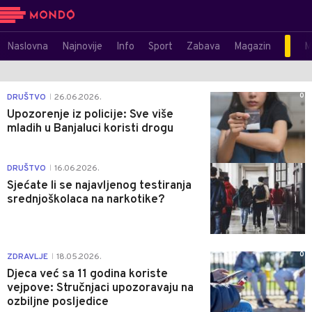
Naslovna
Najnovije
Info
Sport
Zabava
Magazin
M
0
DRUŠTVO
26.06.2026.
|
Upozorenje iz policije: Sve više
mladih u Banjaluci koristi drogu
1
DRUŠTVO
16.06.2026.
|
Sjećate li se najavljenog testiranja
srednjoškolaca na narkotike?
0
ZDRAVLJE
18.05.2026.
|
Djeca već sa 11 godina koriste
vejpove: Stručnjaci upozoravaju na
ozbiljne posljedice