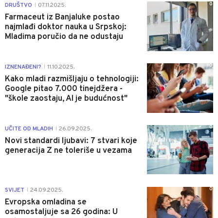
0
DRUŠTVO
07.11.2025.
|
Farmaceut iz Banjaluke postao
najmlađi doktor nauka u Srpskoj:
Mladima poručio da ne odustaju
0
IZNENAĐENI?
11.10.2025.
|
Kako mladi razmišljaju o tehnologiji:
Google pitao 7.000 tinejdžera -
"škole zaostaju, AI je budućnost"
0
UČITE OD MLADIH
26.09.2025.
|
Novi standardi ljubavi: 7 stvari koje
generacija Z ne toleriše u vezama
0
SVIJET
24.09.2025.
|
Evropska omladina se
osamostaljuje sa 26 godina: U