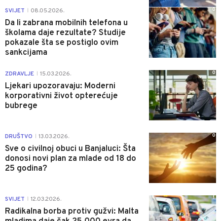
0
SVIJET
08.05.2026.
|
Da li zabrana mobilnih telefona u
školama daje rezultate? Studije
pokazale šta se postiglo ovim
sankcijama
0
ZDRAVLJE
15.03.2026.
|
Ljekari upozoravaju: Moderni
korporativni život opterećuje
bubrege
0
DRUŠTVO
13.03.2026.
|
Sve o civilnoj obuci u Banjaluci: Šta
donosi novi plan za mlade od 18 do
25 godina?
1
SVIJET
12.03.2026.
|
Radikalna borba protiv gužvi: Malta