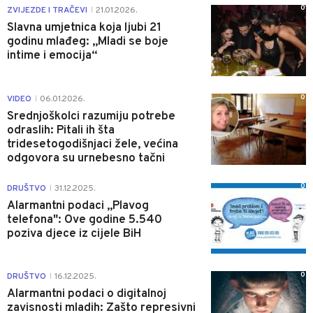
0
ZVIJEZDE I TRAČEVI
21.01.2026.
|
Slavna umjetnica koja ljubi 21
godinu mlađeg: „Mladi se boje
intime i emocija“
0
VIDEO
06.01.2026.
|
Srednjoškolci razumiju potrebe
odraslih: Pitali ih šta
tridesetogodišnjaci žele, većina
odgovora su urnebesno tačni
0
DRUŠTVO
31.12.2025.
|
Alarmantni podaci „Plavog
telefona": Ove godine 5.540
poziva djece iz cijele BiH
0
DRUŠTVO
16.12.2025.
|
Alarmantni podaci o digitalnoj
zavisnosti mladih: Zašto represivni