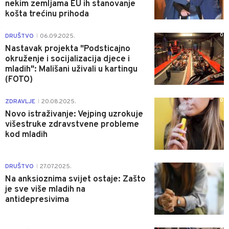
nekim zemljama EU ih stanovanje
košta trećinu prihoda
0
DRUŠTVO
06.09.2025.
|
Nastavak projekta "Podsticajno
okruženje i socijalizacija djece i
mladih": Mališani uživali u kartingu
(FOTO)
0
ZDRAVLJE
20.08.2025.
|
Novo istraživanje: Vejping uzrokuje
višestruke zdravstvene probleme
kod mladih
2
DRUŠTVO
27.07.2025.
|
Na anksioznima svijet ostaje: Zašto
je sve više mladih na
antidepresivima