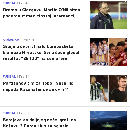
0
FUDBAL
Pre 4 h
|
Drama u Glazgovu: Martin O'Nil hitno
podvrgnut medicinskoj intervenciji
0
KOŠARKA
Pre 4 h
|
Srbija u četvrtfinalu Eurobasketa,
blamaža Hrvatske: Svi u čudu gledali
rezultat "25:100" na semaforu
0
FUDBAL
Pre 5 h
|
Partizanov tim za Tobol: Saša Ilić
napada Kazahstance sa ovih 11
0
FUDBAL
Pre 5 h
|
Sarajevo do daljnjeg neće igrati na
Koševu!? Bordo klub se oglasio