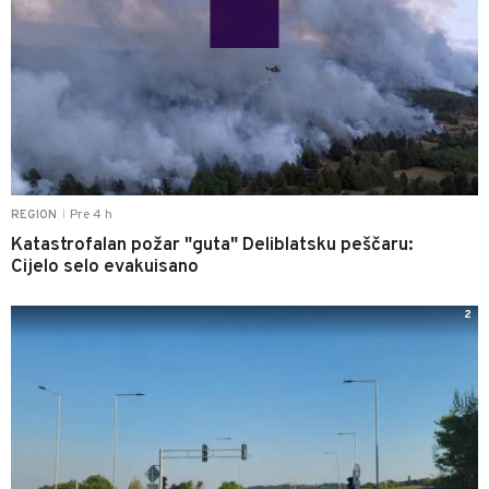
Pre 4 h
REGION
|
Katastrofalan požar "guta" Deliblatsku peščaru:
Cijelo selo evakuisano
2