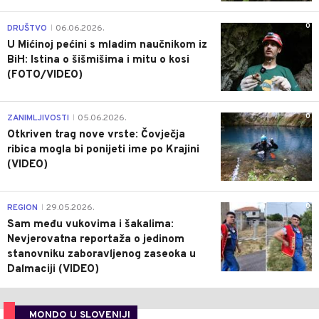
0
DRUŠTVO
06.06.2026.
|
U Mićinoj pećini s mladim naučnikom iz
BiH: Istina o šišmišima i mitu o kosi
(FOTO/VIDEO)
0
ZANIMLJIVOSTI
05.06.2026.
|
Otkriven trag nove vrste: Čovječja
ribica mogla bi ponijeti ime po Krajini
(VIDEO)
0
REGION
29.05.2026.
|
Sam među vukovima i šakalima:
Nevjerovatna reportaža o jedinom
stanovniku zaboravljenog zaseoka u
Dalmaciji (VIDEO)
MONDO U SLOVENIJI