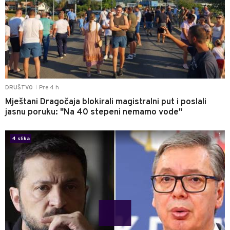
Pre 4 h
DRUŠTVO
|
Mještani Dragočaja blokirali magistralni put i poslali
jasnu poruku: "Na 40 stepeni nemamo vode"
1
4 slika