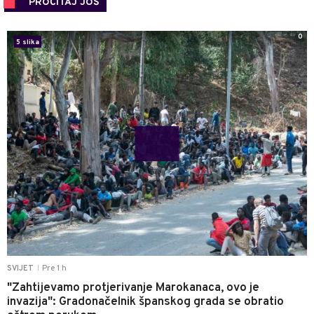
PROČITAJ JOŠ
0
5 slika
Pre 1 h
SVIJET
|
"Zahtijevamo protjerivanje Marokanaca, ovo je
invazija": Gradonačelnik španskog grada se obratio