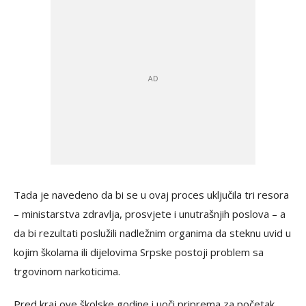
Tada je navedeno da bi se u ovaj proces uključila tri resora
– ministarstva zdravlja, prosvjete i unutrašnjih poslova – a
da bi rezultati poslužili nadležnim organima da steknu uvid u
kojim školama ili dijelovima Srpske postoji problem sa
trgovinom narkoticima.
Pred kraj ove školske godine i uoči priprema za početak