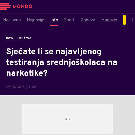
Naslovna
Najnovije
Info
Sport
Zabava
Magazin
M
Info
Društvo
Sjećate li se najavljenog
testiranja srednjoškolaca na
narkotike?
16.06.2026. / 11:26