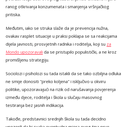
ranog otkrivanja konzumenata i smanjenja vršnjačkog
pritiska.
Međutim, iako se struka slaže da je prevencija nužna,
ovakav rasplet situacije u praksi poklapa se sa reakcijama
dijela javnosti, prosvjetnih radnika i roditelja, koji su
za
Mondo upozoravali
da se pristupilo populistički, a ne kroz
promišljenu strategiju.
Sociolozi i psiholozi su tada istakli da se tako ozbiljna odluka
ne smije donositi "preko koljena" i isključivo u okviru
politike, upozoravajući na rizik od narušavanja povjerenja
između djece, roditelja i škola u slučaju masovnog
testiranja bez jasnih indikacija.
Takođe, predstavnici srednjih škola su tada decidno
upozorili da bi svaka eventualna mjera ovog tipa prvo