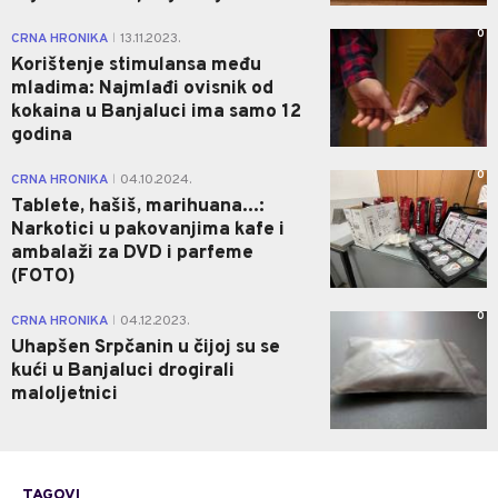
0
CRNA HRONIKA
13.11.2023.
|
Korištenje stimulansa među
mladima: Najmlađi ovisnik od
kokaina u Banjaluci ima samo 12
godina
0
CRNA HRONIKA
04.10.2024.
|
Tablete, hašiš, marihuana...:
Narkotici u pakovanjima kafe i
ambalaži za DVD i parfeme
(FOTO)
0
CRNA HRONIKA
04.12.2023.
|
Uhapšen Srpčanin u čijoj su se
kući u Banjaluci drogirali
maloljetnici
TAGOVI