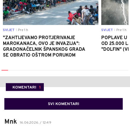
SVIJET
Pre 1 h
SVIJET
Pre 1 h
|
|
"ZAHTIJEVAMO PROTJERIVANJE
POPLAVE U K
MAROKANACA, OVO JE INVAZIJA":
OD 25.000 LJ
GRADONAČELNIK ŠPANSKOG GRADA
"DOLFIN" (V
SE OBRATIO OŠTROM PORUKOM
KOMENTARI
1
SVI KOMENTARI
Mnk
16.06.2026. / 12:49