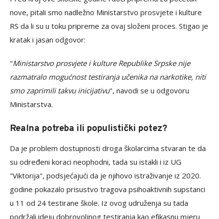
nove, pitali smo nadležno Ministarstvo prosvjete i kulture
RS da li su u toku pripreme za ovaj složeni proces. Stigao je
kratak i jasan odgovor:
"
Ministarstvo prosvjete i kulture Republike Srpske nije
razmatralo mogućnost testiranja učenika na narkotike, niti
smo zaprimili takvu inicijativu
", navodi se u odgovoru
Ministarstva.
Realna potreba ili populistički potez?
Da je problem dostupnosti droga školarcima stvaran te da
su određeni koraci neophodni, tada su istakli i iz UG
"Viktorija", podsjećajući da je njihovo istraživanje iz 2020.
godine pokazalo prisustvo tragova psihoaktivnih supstanci
u 11 od 24 testirane škole. Iz ovog udruženja su tada
podržali ideju dobrovoljnog testiranja kao efikasnu mjeru