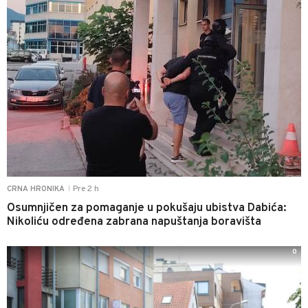
Pre 2 h
CRNA HRONIKA
|
Osumnjičen za pomaganje u pokušaju ubistva Dabića:
Nikoliću određena zabrana napuštanja boravišta
0