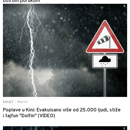
oštrom porukom
0
Pre 1 h
SVIJET
|
Poplave u Kini: Evakuisano više od 25.000 ljudi, stiže
i tajfun "Dolfin" (VIDEO)
0