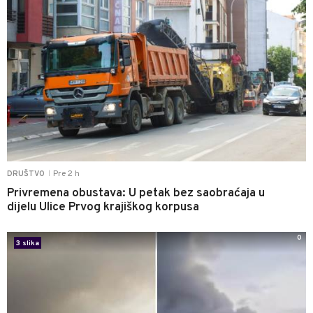
Pre 2 h
DRUŠTVO
|
Privremena obustava: U petak bez saobraćaja u
dijelu Ulice Prvog krajiškog korpusa
0
3 slika