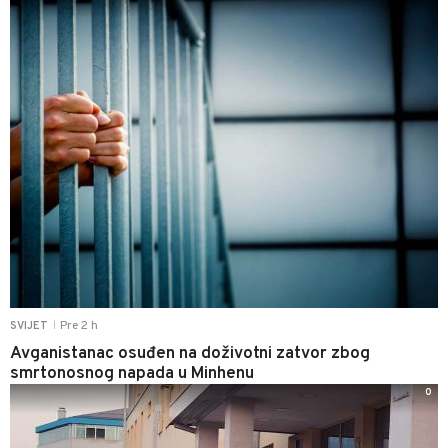
Pre 2 h
SVIJET
|
Avganistanac osuđen na doživotni zatvor zbog
smrtonosnog napada u Minhenu
0