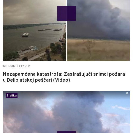
Pre 2 h
REGION
|
Nezapamćena katastrofa: Zastrašujući snimci požara
u Deliblatskoj peščari (Video)
0
3 slika