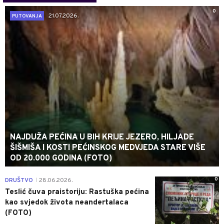
0
21.07.2026.
PUTOVANJA
NAJDUŽA PEĆINA U BIH KRIJE JEZERO, HILJADE
ŠIŠMIŠA I KOSTI PEĆINSKOG MEDVJEDA STARE VIŠE
OD 20.000 GODINA (FOTO)
0
DRUŠTVO
28.06.2026.
|
Teslić čuva praistoriju: Rastuška pećina
kao svjedok života neandertalaca
(FOTO)