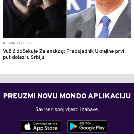
Pre 5 h
REGION
|
Vučić dočekuje Zelenskog: Predsjednik Ukrajine prvi
put dolazi u Srbiju
PREUZMI NOVU MONDO APLIKACIJU
Savršen spoj vijesti i zabave.