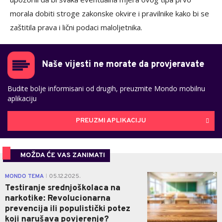
morala dobiti stroge zakonske okvire i pravilnike kako bi se
zaštitila prava i lični podaci maloljetnika.
Naše vijesti ne morate da provjeravate
Budite bolje informisani od drugih, preuzmite Mondo mobilnu
aplikaciju
PREUZMI APLIKACIJU
MOŽDA ĆE VAS ZANIMATI
2
MONDO TEMA
05.12.2025.
|
Testiranje srednjoškolaca na
narkotike: Revolucionarna
prevencija ili populistički potez
koji narušava povjerenje?