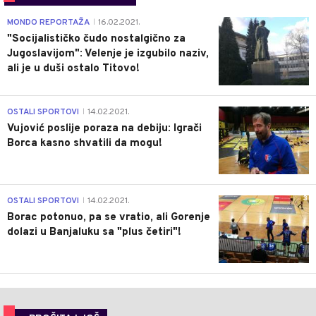
4
MONDO REPORTAŽA
16.02.2021.
|
"Socijalističko čudo nostalgično za
Jugoslavijom": Velenje je izgubilo naziv,
ali je u duši ostalo Titovo!
1
OSTALI SPORTOVI
14.02.2021.
|
Vujović poslije poraza na debiju: Igrači
Borca kasno shvatili da mogu!
3
OSTALI SPORTOVI
14.02.2021.
|
Borac potonuo, pa se vratio, ali Gorenje
dolazi u Banjaluku sa "plus četiri"!