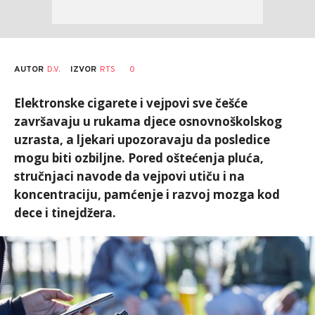
AUTOR
D.V.
0
IZVOR
RTS
Elektronske cigarete i vejpovi sve češće
završavaju u rukama djece osnovnoškolskog
uzrasta, a ljekari upozoravaju da posledice
mogu biti ozbiljne. Pored oštećenja pluća,
stručnjaci navode da vejpovi utiču i na
koncentraciju, pamćenje i razvoj mozga kod
dece i tinejdžera.