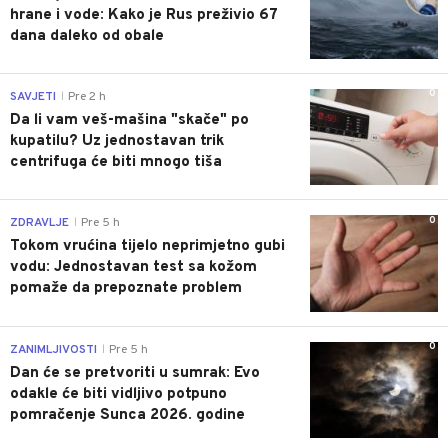
hrane i vode: Kako je Rus preživio 67
dana daleko od obale
0
SAVJETI
Pre 2 h
|
Da li vam veš-mašina "skače" po
kupatilu? Uz jednostavan trik
centrifuga će biti mnogo tiša
0
ZDRAVLJE
Pre 5 h
|
Tokom vrućina tijelo neprimjetno gubi
vodu: Jednostavan test sa kožom
pomaže da prepoznate problem
0
ZANIMLJIVOSTI
Pre 5 h
|
Dan će se pretvoriti u sumrak: Evo
odakle će biti vidljivo potpuno
pomračenje Sunca 2026. godine