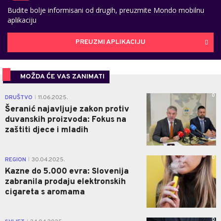
Budite bolje informisani od drugih, preuzmite Mondo mobilnu
aplikaciju
PREUZMI APLIKACIJU
MOŽDA ĆE VAS ZANIMATI
0
DRUŠTVO
11.06.2025.
|
Šeranić najavljuje zakon protiv
duvanskih proizvoda: Fokus na
zaštiti djece i mladih
0
REGION
30.04.2025.
|
Kazne do 5.000 evra: Slovenija
zabranila prodaju elektronskih
cigareta s aromama
0