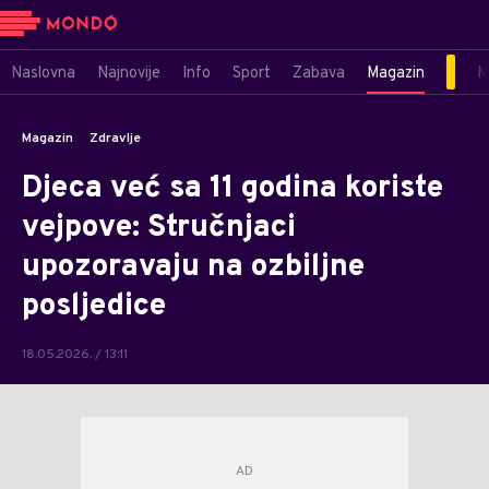
Naslovna
Najnovije
Info
Sport
Zabava
Magazin
M
Magazin
Zdravlje
Djeca već sa 11 godina koriste
vejpove: Stručnjaci
upozoravaju na ozbiljne
posljedice
18.05.2026. / 13:11