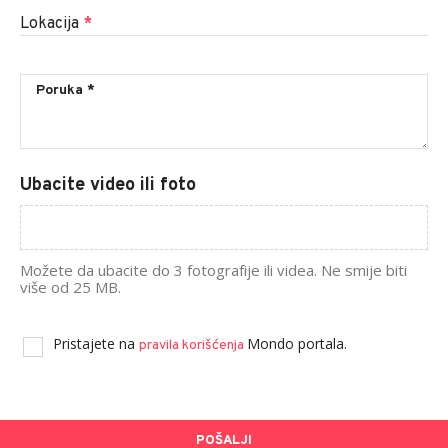
Lokacija
*
Ubacite video ili foto
Možete da ubacite do 3 fotografije ili videa. Ne smije biti
više od 25 MB.
Pristajete na
Mondo portala.
pravila korišćenja
POŠALJI