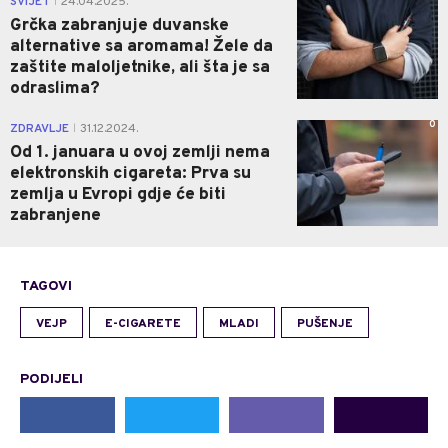
SVIJET
24.04.2025.
|
Grčka zabranjuje duvanske
alternative sa aromama! Žele da
zaštite maloljetnike, ali šta je sa
odraslima?
0
ZDRAVLJE
31.12.2024.
|
Od 1. januara u ovoj zemlji nema
elektronskih cigareta: Prva su
zemlja u Evropi gdje će biti
zabranjene
TAGOVI
VEJP
E-CIGARETE
MLADI
PUŠENJE
PODIJELI