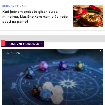
0
KUHINJA
Pre 8 h
|
Kad jednom probate gibanicu sa
mlincima, klasične kore vam više neće
pasti na pamet
DNEVNI HOROSKOP
0
03.06.2026.