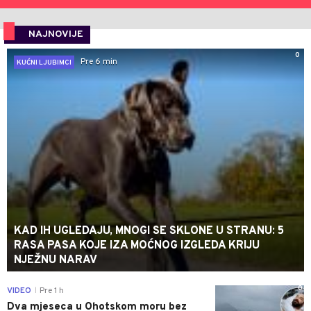
NAJNOVIJE
0
Pre 6 min
KUĆNI LJUBIMCI
KAD IH UGLEDAJU, MNOGI SE SKLONE U STRANU: 5
RASA PASA KOJE IZA MOĆNOG IZGLEDA KRIJU
NJEŽNU NARAV
0
VIDEO
Pre 1 h
|
Dva mjeseca u Ohotskom moru bez