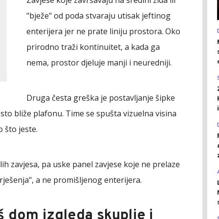
"bježe" od poda stvaraju utisak jeftinog
enterijera jer ne prate liniju prostora. Oko
prirodno traži kontinuitet, a kada ga
nema, prostor djeluje manji i neuredniji.
Druga česta greška je postavljanje šipke
sto bliže plafonu. Time se spušta vizuelna visina
 što jeste.
ih zavjesa, pa uske panel zavjese koje ne prelaze
rješenja", a ne promišljenog enterijera.
š dom izgleda skuplje i