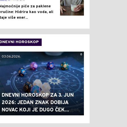
SAVETI
Pre 6 h
Najmoćnije piće za paklene
vrućine: Hidrira kao voda, ali
daje više ener...
DNEVNI HOROSKOP
0
03.06.2026.
DNEVNI HOROSKOP ZA 3. JUN
2026: JEDAN ZNAK DOBIJA
NOVAC KOJI JE DUGO ČEK...