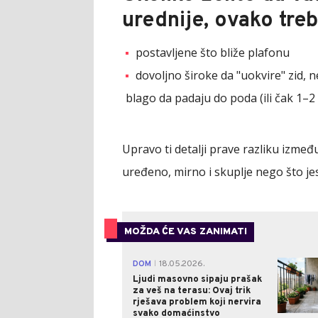
urednije, ovako tre
postavljene što bliže plafonu
dovoljno široke da "uokvire" zid,
blago da padaju do poda (ili čak 1–2
Upravo ti detalji prave razliku između
uređeno, mirno i skuplje nego što jes
MOŽDA ĆE VAS ZANIMATI
DOM
18.05.2026.
|
Ljudi masovno sipaju prašak
za veš na terasu: Ovaj trik
rješava problem koji nervira
svako domaćinstvo