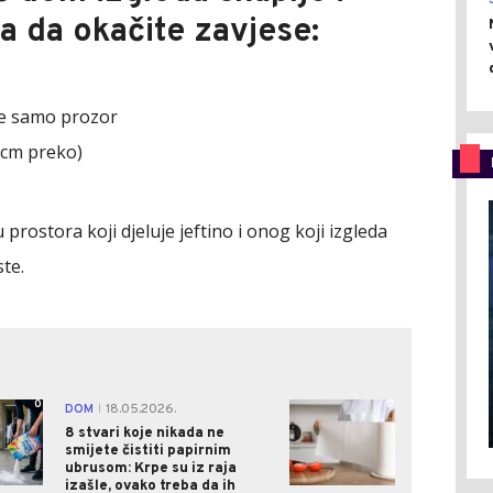
ba da okačite zavjese:
 ne samo prozor
 cm preko)
 prostora koji djeluje jeftino i onog koji izgleda
te.
0
0
DOM
18.05.2026.
|
8 stvari koje nikada ne
smijete čistiti papirnim
ubrusom: Krpe su iz raja
izašle, ovako treba da ih