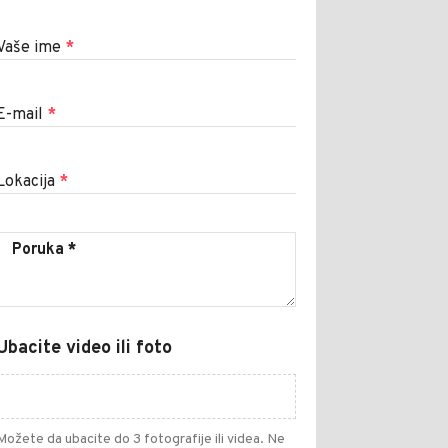
Vaše ime
*
E-mail
*
Lokacija
*
Ubacite video ili foto
Možete da ubacite do 3 fotografije ili videa. Ne