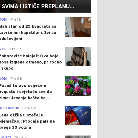
SVIMA I ISTIČE PREPLANU...
0
DOM
Pre 1 h
|
Mali stan od 25 kvadrata sa
savršenim kupatilom: Svi su
oduševljeni
0
STIL
Pre 2 h
|
Zaboravite balajaž: Ova boja
kose izgleda otmeno, prirodno
i skupo
0
DOM
Pre 3 h
|
Posadite ovo cvijeće u
avgustu i cvjetaće sve do
zime: Jesenja bašta će ...
0
AUTOMOBILI
Pre 6 h
|
Lada otišla u stečaj u
Njemačkoj: Prodaja pala na
svega 30 vozila
0
|