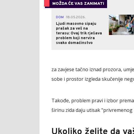
MOŽDA ĆE VAS ZANIMATI
0
DOM
18.05.2026.
|
Ljudi masovno sipaju
prašak za veš na
terasu: Ovaj trik rješava
problem koji nervira
svako domaćinstvo
za zavjese tačno iznad prozora, umje
sobe i prostor izgleda skučenije nego
Takođe, problem pravi i izbor premal
širinu zida daju utisak "privremenog 
Ukoliko želite da va