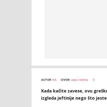
AUTOR
H.K.
0
IZVOR
Lepa i srećna
Kada kačite zavese, ovu grešku
izgleda jeftinije nego što jeste.