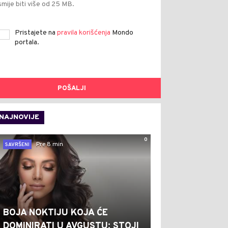
smije biti više od 25 MB.
Pristajete na
pravila korišćenja
Mondo
portala.
POŠALJI
NAJNOVIJE
0
Pre 8 min
SAVRŠENI
BOJA NOKTIJU KOJA ĆE
DOMINIRATI U AVGUSTU: STOJI