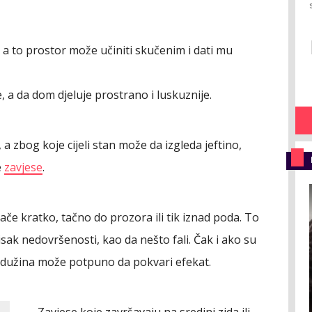
 a to prostor može učiniti skučenim i dati mu
, a da dom djeluje prostrano i luskuznije.
, a zbog koje cijeli stan može da izgleda jeftino,
e
zavjese
.
če kratko, tačno do prozora ili tik iznad poda. To
tisak nedovršenosti, kao da nešto fali. Čak i ako su
a dužina može potpuno da pokvari efekat.
Zavjese koje završavaju na sredini zida ili