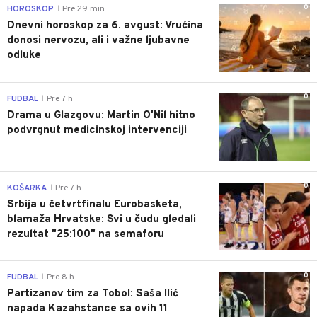
0
HOROSKOP
Pre 29 min
|
Dnevni horoskop za 6. avgust: Vrućina
donosi nervozu, ali i važne ljubavne
odluke
0
FUDBAL
Pre 7 h
|
Drama u Glazgovu: Martin O'Nil hitno
podvrgnut medicinskoj intervenciji
0
KOŠARKA
Pre 7 h
|
Srbija u četvrtfinalu Eurobasketa,
blamaža Hrvatske: Svi u čudu gledali
rezultat "25:100" na semaforu
0
FUDBAL
Pre 8 h
|
Partizanov tim za Tobol: Saša Ilić
napada Kazahstance sa ovih 11