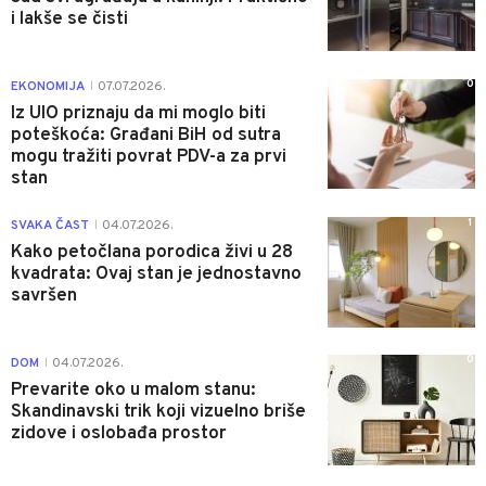
i lakše se čisti
0
EKONOMIJA
07.07.2026.
|
Iz UIO priznaju da mi moglo biti
poteškoća: Građani BiH od sutra
mogu tražiti povrat PDV-a za prvi
stan
1
SVAKA ČAST
04.07.2026.
|
Kako petočlana porodica živi u 28
kvadrata: Ovaj stan je jednostavno
savršen
0
DOM
04.07.2026.
|
Prevarite oko u malom stanu:
Skandinavski trik koji vizuelno briše
zidove i oslobađa prostor