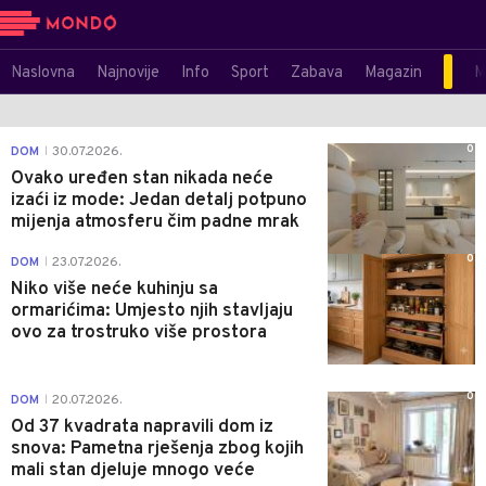
Naslovna
Najnovije
Info
Sport
Zabava
Magazin
M
0
DOM
30.07.2026.
|
Ovako uređen stan nikada neće
izaći iz mode: Jedan detalj potpuno
mijenja atmosferu čim padne mrak
0
DOM
23.07.2026.
|
Niko više neće kuhinju sa
ormarićima: Umjesto njih stavljaju
ovo za trostruko više prostora
0
DOM
20.07.2026.
|
Od 37 kvadrata napravili dom iz
snova: Pametna rješenja zbog kojih
mali stan djeluje mnogo veće