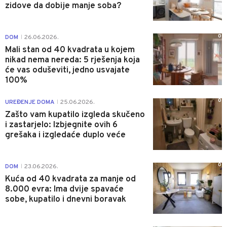
zidove da dobije manje soba?
0
DOM
26.06.2026.
|
Mali stan od 40 kvadrata u kojem
nikad nema nereda: 5 rješenja koja
će vas oduševiti, jedno usvajate
100%
0
UREĐENJE DOMA
25.06.2026.
|
Zašto vam kupatilo izgleda skučeno
i zastarjelo: Izbjegnite ovih 6
grešaka i izgledaće duplo veće
0
DOM
23.06.2026.
|
Kuća od 40 kvadrata za manje od
8.000 evra: Ima dvije spavaće
sobe, kupatilo i dnevni boravak