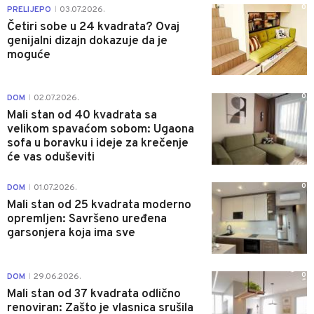
0
PRELIJEPO
03.07.2026.
|
Četiri sobe u 24 kvadrata? Ovaj
genijalni dizajn dokazuje da je
moguće
0
DOM
02.07.2026.
|
Mali stan od 40 kvadrata sa
velikom spavaćom sobom: Ugaona
sofa u boravku i ideje za krečenje
će vas oduševiti
0
DOM
01.07.2026.
|
Mali stan od 25 kvadrata moderno
opremljen: Savršeno uređena
garsonjera koja ima sve
0
DOM
29.06.2026.
|
Mali stan od 37 kvadrata odlično
renoviran: Zašto je vlasnica srušila