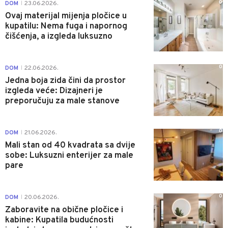
0
DOM
23.06.2026.
|
Ovaj materijal mijenja pločice u
kupatilu: Nema fuga i napornog
čišćenja, a izgleda luksuzno
0
DOM
22.06.2026.
|
Jedna boja zida čini da prostor
izgleda veće: Dizajneri je
preporučuju za male stanove
0
DOM
21.06.2026.
|
Mali stan od 40 kvadrata sa dvije
sobe: Luksuzni enterijer za male
pare
0
DOM
20.06.2026.
|
Zaboravite na obične pločice i
kabine: Kupatila budućnosti