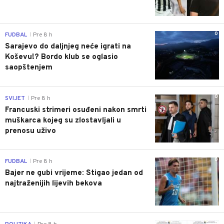
0
FUDBAL
Pre 8 h
|
Sarajevo do daljnjeg neće igrati na
Koševu!? Bordo klub se oglasio
saopštenjem
0
SVIJET
Pre 8 h
|
Francuski strimeri osuđeni nakon smrti
muškarca kojeg su zlostavljali u
prenosu uživo
0
FUDBAL
Pre 8 h
|
Bajer ne gubi vrijeme: Stigao jedan od
najtraženijih lijevih bekova
0