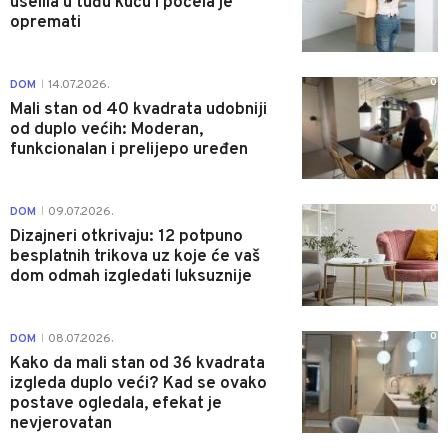
uselila u tuđu kuću i počela je
opremati
0
DOM
14.07.2026.
|
Mali stan od 40 kvadrata udobniji
od duplo većih: Moderan,
funkcionalan i prelijepo uređen
0
DOM
09.07.2026.
|
Dizajneri otkrivaju: 12 potpuno
besplatnih trikova uz koje će vaš
dom odmah izgledati luksuznije
0
DOM
08.07.2026.
|
Kako da mali stan od 36 kvadrata
izgleda duplo veći? Kad se ovako
postave ogledala, efekat je
nevjerovatan