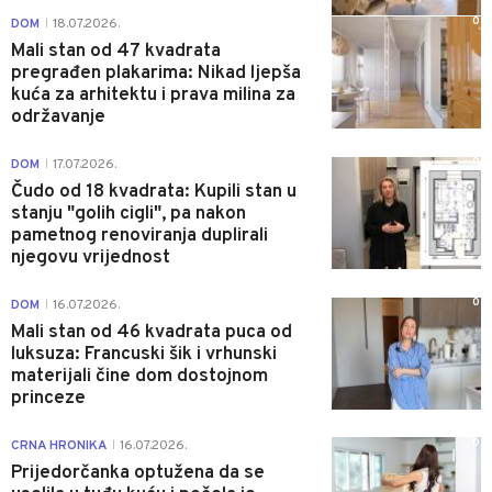
0
DOM
18.07.2026.
|
Mali stan od 47 kvadrata
pregrađen plakarima: Nikad ljepša
kuća za arhitektu i prava milina za
održavanje
0
DOM
17.07.2026.
|
Čudo od 18 kvadrata: Kupili stan u
stanju "golih cigli", pa nakon
pametnog renoviranja duplirali
njegovu vrijednost
0
DOM
16.07.2026.
|
Mali stan od 46 kvadrata puca od
luksuza: Francuski šik i vrhunski
materijali čine dom dostojnom
princeze
0
CRNA HRONIKA
16.07.2026.
|
Prijedorčanka optužena da se