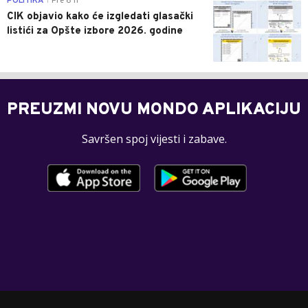
POLITIKA
Pre 8 h
|
CIK objavio kako će izgledati glasački
listići za Opšte izbore 2026. godine
PREUZMI NOVU MONDO APLIKACIJU
Savršen spoj vijesti i zabave.