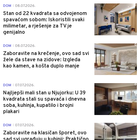
0
DOM
08.07.2026.
|
Stan od 22 kvadrata sa odvojenom
spavaćom sobom: Iskoristili svaki
milimetar, a rješenje za TV je
genijalno
0
DOM
08.07.2026.
|
Zaboravite na krečenje, ovo sad svi
žele da stave na zidove: Izgleda
kao kamen, a košta duplo manje
0
DOM
07.07.2026.
|
Najljepši mali stan u Njujorku: U 39
kvadrata stali su spavaća i dnevna
soba, kuhinja, kupatilo i brojni
plakari
0
DOM
07.07.2026.
|
Zaboravite na klasičan šporet, ovo
sad svi ugrađuju u kuhinji: Praktično