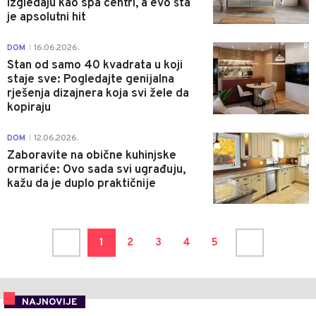
izgledaju kao spa centri, a evo šta
je apsolutni hit
0
DOM
16.06.2026.
|
Stan od samo 40 kvadrata u koji
staje sve: Pogledajte genijalna
rješenja dizajnera koja svi žele da
kopiraju
0
DOM
12.06.2026.
|
Zaboravite na obične kuhinjske
ormariće: Ovo sada svi ugrađuju,
kažu da je duplo praktičnije
1
2
3
4
5
NAJNOVIJE