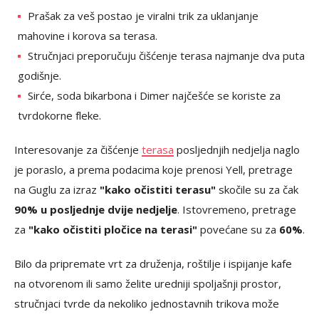
Prašak za veš postao je viralni trik za uklanjanje
mahovine i korova sa terasa.
Stručnjaci preporučuju čišćenje terasa najmanje dva puta
godišnje.
Sirće, soda bikarbona i Dimer najčešće se koriste za
tvrdokorne fleke.
Interesovanje za čišćenje
terasa
posljednjih nedjelja naglo
je poraslo, a prema podacima koje prenosi Yell, pretrage
na Guglu za izraz
"kako očistiti terasu"
skočile su za čak
90% u posljednje dvije nedjelje
. Istovremeno, pretrage
za
"kako očistiti pločice na terasi"
povećane su za
60%
.
Bilo da pripremate vrt za druženja, roštilje i ispijanje kafe
na otvorenom ili samo želite uredniji spoljašnji prostor,
stručnjaci tvrde da nekoliko jednostavnih trikova može