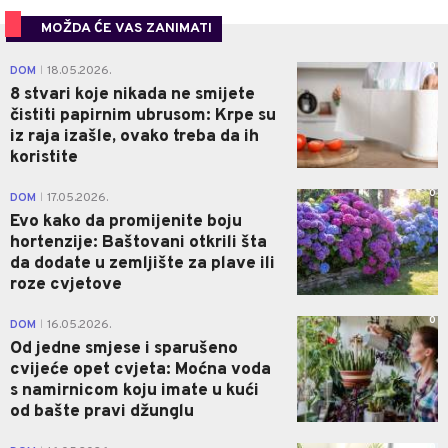
MOŽDA ĆE VAS ZANIMATI
0
DOM
18.05.2026.
|
8 stvari koje nikada ne smijete
čistiti papirnim ubrusom: Krpe su
iz raja izašle, ovako treba da ih
koristite
0
DOM
17.05.2026.
|
Evo kako da promijenite boju
hortenzije: Baštovani otkrili šta
da dodate u zemljište za plave ili
roze cvjetove
0
DOM
16.05.2026.
|
Od jedne smjese i sparušeno
cvijeće opet cvjeta: Moćna voda
s namirnicom koju imate u kući
od bašte pravi džunglu
0