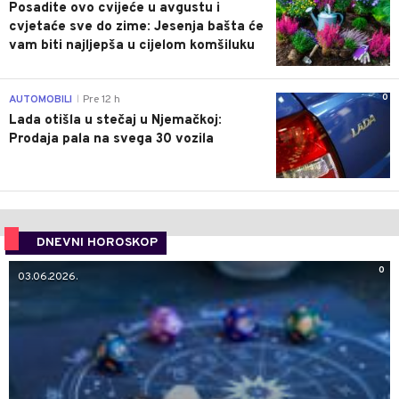
Posadite ovo cvijeće u avgustu i
cvjetaće sve do zime: Jesenja bašta će
vam biti najljepša u cijelom komšiluku
0
AUTOMOBILI
Pre 12 h
|
Lada otišla u stečaj u Njemačkoj:
Prodaja pala na svega 30 vozila
DNEVNI HOROSKOP
0
03.06.2026.