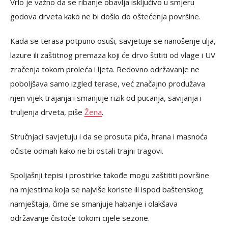
Vrlo je važno da se ribanje obavlja isključivo u smjeru
godova drveta kako ne bi došlo do oštećenja površine.
Kada se terasa potpuno osuši, savjetuje se nanošenje ulja,
lazure ili zaštitnog premaza koji će drvo štititi od vlage i UV
zračenja tokom proleća i ljeta. Redovno održavanje ne
poboljšava samo izgled terase, već značajno produžava
njen vijek trajanja i smanjuje rizik od pucanja, savijanja i
truljenja drveta, piše
Žena
.
Stručnjaci savjetuju i da se prosuta pića, hrana i masnoća
očiste odmah kako ne bi ostali trajni tragovi.
Spoljašnji tepisi i prostirke takođe mogu zaštititi površine
na mjestima koja se najviše koriste ili ispod baštenskog
namještaja, čime se smanjuje habanje i olakšava
održavanje čistoće tokom cijele sezone.