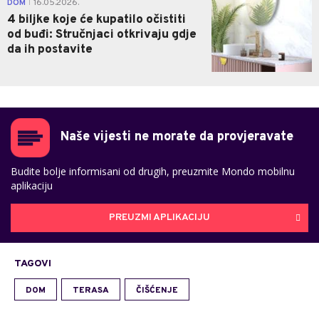
DOM
16.05.2026.
|
4 biljke koje će kupatilo očistiti
od buđi: Stručnjaci otkrivaju gdje
da ih postavite
Naše vijesti ne morate da provjeravate
Budite bolje informisani od drugih, preuzmite Mondo mobilnu
aplikaciju
PREUZMI APLIKACIJU
TAGOVI
DOM
TERASA
ČIŠĆENJE