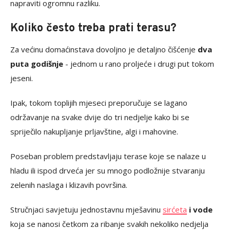
napraviti ogromnu razliku.
Koliko često treba prati terasu?
Za većinu domaćinstava dovoljno je detaljno čišćenje
dva
puta godišnje
- jednom u rano proljeće i drugi put tokom
jeseni.
Ipak, tokom toplijih mjeseci preporučuje se lagano
održavanje na svake dvije do tri nedjelje kako bi se
spriječilo nakupljanje prljavštine, algi i mahovine.
Poseban problem predstavljaju terase koje se nalaze u
hladu ili ispod drveća jer su mnogo podložnije stvaranju
zelenih naslaga i klizavih površina.
Stručnjaci savjetuju jednostavnu mješavinu
sirćeta
i vode
koja se nanosi četkom za ribanje svakih nekoliko nedjelja