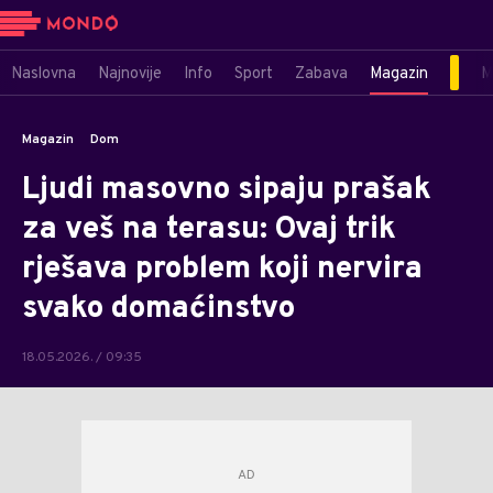
Naslovna
Najnovije
Info
Sport
Zabava
Magazin
M
Magazin
Dom
Ljudi masovno sipaju prašak
za veš na terasu: Ovaj trik
rješava problem koji nervira
svako domaćinstvo
18.05.2026. / 09:35