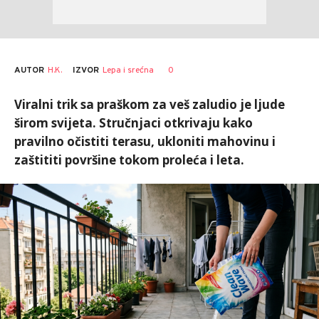
AUTOR
H.K.
0
IZVOR
Lepa i srećna
Viralni trik sa praškom za veš zaludio je ljude
širom svijeta. Stručnjaci otkrivaju kako
pravilno očistiti terasu, ukloniti mahovinu i
zaštititi površine tokom proleća i leta.