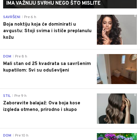
IMA VAŽNIJU SVRHU NEGO ŠTO MISLITE
0
SAVRŠENI
Pre 6 h
|
Boja noktiju koja će dominirati u
avgustu: Stoji svima i ističe preplanulu
kožu
0
DOM
Pre 8 h
|
Mali stan od 25 kvadrata sa savršenim
kupatilom: Svi su oduševljeni
0
STIL
Pre 9 h
|
Zaboravite balajaž: Ova boja kose
izgleda otmeno, prirodno i skupo
0
DOM
Pre 10 h
|