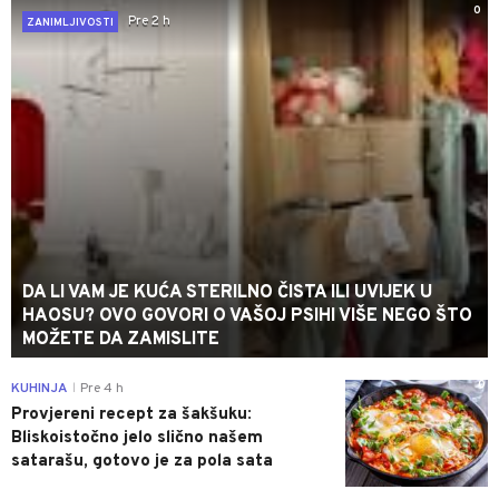
0
Pre 2 h
ZANIMLJIVOSTI
DA LI VAM JE KUĆA STERILNO ČISTA ILI UVIJEK U
HAOSU? OVO GOVORI O VAŠOJ PSIHI VIŠE NEGO ŠTO
MOŽETE DA ZAMISLITE
0
KUHINJA
Pre 4 h
|
Provjereni recept za šakšuku:
Bliskoistočno jelo slično našem
satarašu, gotovo je za pola sata