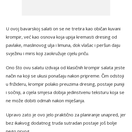
U ovoj bavarskoj salati on se ne tretira kao običan kuvani
krompir, već kao osnova koja upija kremasti dresing od
pavlake, maslinovog ulja i limuna, dok vlašac i peršun daju
svježinu i miris koji zaokružuje cijelu priču.
Ono što ovu salatu izdvaja od klasičnih krompir salata jeste
način na koji se ukusi ponašaju nakon pripreme. Čim odstoji
u frižideru, krompir polako preuzima dresing, postaje puniji
i sočniji, a cijela smjesa dobija jedinstvenu teksturu koja se
ne može dobiti odmah nakon miješanja.
Upravo zato je ovo jelo praktično za planiranje unapred, jer
bez ikakvog dodatnog truda sutradan postaje još bolje
nego prvog.