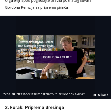
U galeriji ispod pogledajte pravila poznatog kuvara
Gordona Remzija za pripremu pirinča.
POGLEDAJ SLIKE
IZVOR: SHUTTERSTOCK/PRINTSCREEN/YOUTUBE/GORDON RAMSAY
Br. slika: 6
2. korak: Priprema dresinga