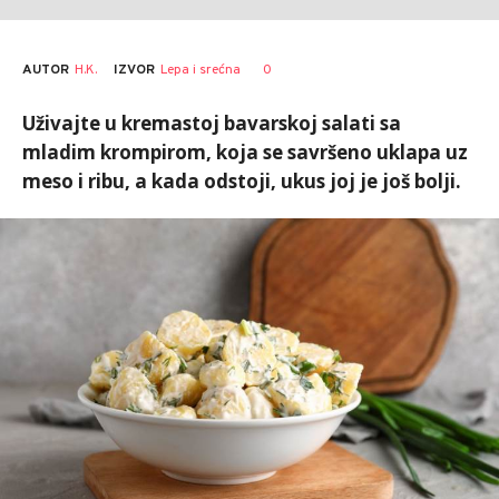
AUTOR
H.K.
0
IZVOR
Lepa i srećna
Uživajte u kremastoj bavarskoj salati sa
mladim krompirom, koja se savršeno uklapa uz
meso i ribu, a kada odstoji, ukus joj je još bolji.