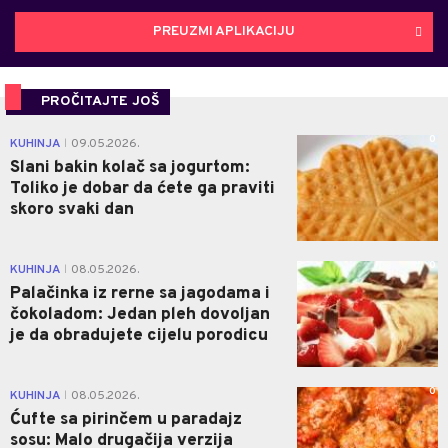
PREUZMI APLIKACIJU
PROČITAJTE JOŠ
0
KUHINJA
09.05.2026.
|
Slani bakin kolač sa jogurtom:
Toliko je dobar da ćete ga praviti
skoro svaki dan
0
KUHINJA
08.05.2026.
|
Palačinka iz rerne sa jagodama i
čokoladom: Jedan pleh dovoljan
je da obradujete cijelu porodicu
0
KUHINJA
08.05.2026.
|
Ćufte sa pirinčem u paradajz
sosu: Malo drugačija verzija