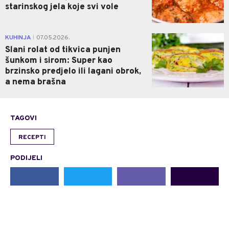
starinskog jela koje svi vole
0
KUHINJA
07.05.2026.
|
Slani rolat od tikvica punjen
šunkom i sirom: Super kao
brzinsko predjelo ili lagani obrok,
a nema brašna
TAGOVI
RECEPTI
PODIJELI