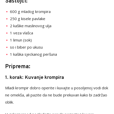
Sastojci:
600 g mladog krompira
250 g kisele pavlake
2 kašike maslinovog ulja
1 veza vlašca
1 limun (sok)
so i biber po ukusu
1 kašika sjeckanog peršuna
Priprema:
1. korak: Kuvanje krompira
Mladi krompir dobro operite i kuvajte u posoljenoj vodi dok
ne omekša, ali pazite da ne bude prekuvan kako bi zadržao
oblik.