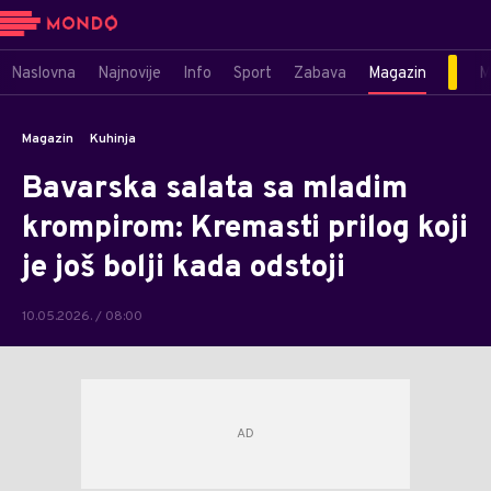
Naslovna
Najnovije
Info
Sport
Zabava
Magazin
M
Magazin
Kuhinja
Bavarska salata sa mladim
krompirom: Kremasti prilog koji
je još bolji kada odstoji
10.05.2026. / 08:00