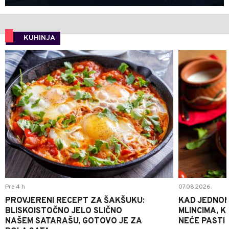
KUHINJA
0
Pre 4 h
07.08.2026.
PROVJERENI RECEPT ZA ŠAKŠUKU:
KAD JEDNOM
BLISKOISTOČNO JELO SLIČNO
MLINCIMA, K
NAŠEM SATARAŠU, GOTOVO JE ZA
NEĆE PASTI