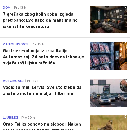
0
DOM
Pre 13 h
|
7 grešaka zbog kojih soba izgleda
pretrpano: Evo kako da maksimalno
iskoristite kvadraturu
0
ZANIMLJIVOSTI
Pre 16 h
|
Gastro-revolucija iz srca Italije:
Automat koji 24 sata dnevno izbacuje
svježe roštiljske ražnjiće
0
AUTOMOBILI
Pre 19 h
|
Vodič za mali servis: Sve što treba da
znate o motornom ulju i filterima
0
LJUBIMCI
Pre 20 h
|
Orao Feliks ponovo na slobodi: Nakon