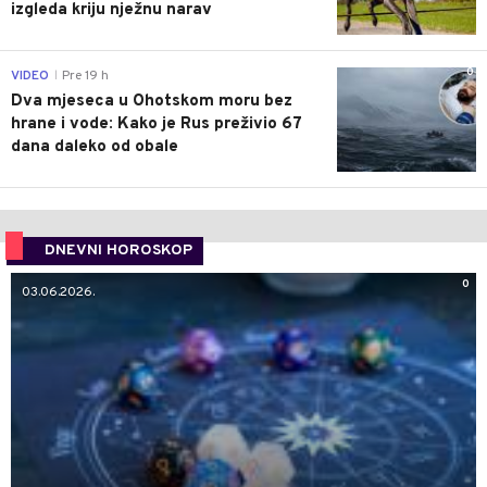
izgleda kriju nježnu narav
0
VIDEO
Pre 19 h
|
Dva mjeseca u Ohotskom moru bez
hrane i vode: Kako je Rus preživio 67
dana daleko od obale
DNEVNI HOROSKOP
0
03.06.2026.