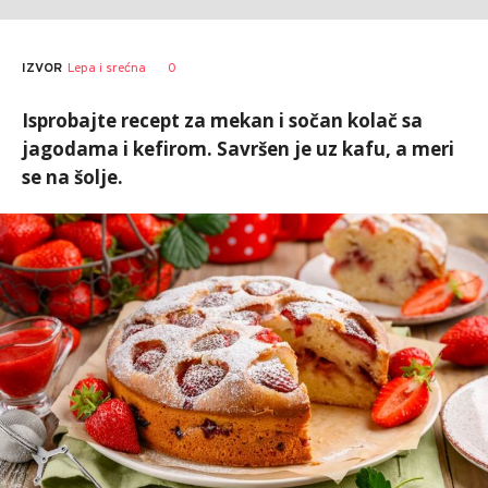
0
IZVOR
Lepa i srećna
Isprobajte recept za mekan i sočan kolač sa
jagodama i kefirom. Savršen je uz kafu, a meri
se na šolje.