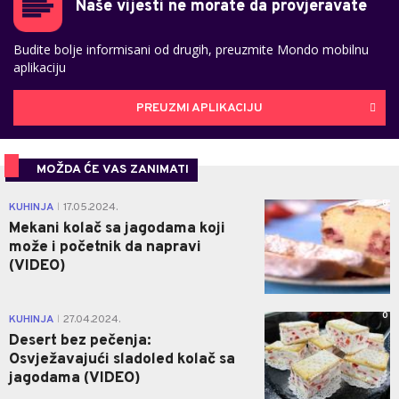
Naše vijesti ne morate da provjeravate
Budite bolje informisani od drugih, preuzmite Mondo mobilnu
aplikaciju
PREUZMI APLIKACIJU
MOŽDA ĆE VAS ZANIMATI
0
KUHINJA
17.05.2024.
|
Mekani kolač sa jagodama koji
može i početnik da napravi
(VIDEO)
0
KUHINJA
27.04.2024.
|
Desert bez pečenja:
Osvježavajući sladoled kolač sa
jagodama (VIDEO)