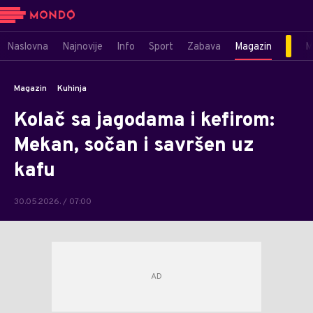
Naslovna
Najnovije
Info
Sport
Zabava
Magazin
M
Magazin
Kuhinja
Kolač sa jagodama i kefirom:
Mekan, sočan i savršen uz
kafu
30.05.2026. / 07:00