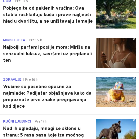
0
DOM
Pre 13 h
|
Pobjegnite od paklenih vrućina: Ova
stabla rashlađuju kuću i prave najljepši
hlad u dvorištu, a ne uništavaju temelje
0
MIRISI LJETA
Pre 15 h
|
Najbolji parfemi poslije mora: Mirišu na
senzualni luksuz, savršeni uz preplanuli
ten
0
ZDRAVLJE
Pre 16 h
|
Vrućine su posebno opasne za
najmlađe: Pedijatar objašnjava kako da
prepoznate prve znake pregrijavanja
kod djece
0
KUĆNI LJUBIMCI
Pre 17 h
|
Kad ih ugledaju, mnogi se sklone u
stranu: 5 rasa pasa koje iza moćnog