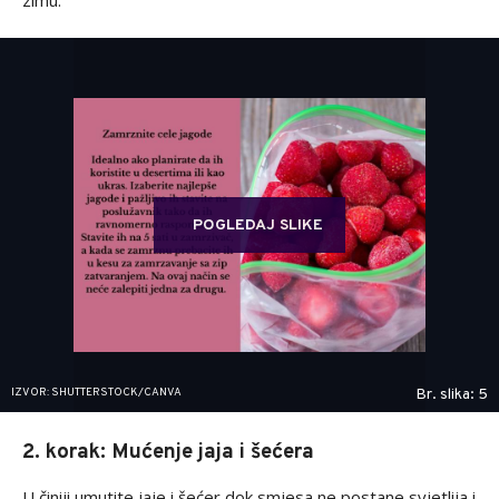
zimu.
POGLEDAJ SLIKE
IZVOR: SHUTTERSTOCK/CANVA
Br. slika: 5
2. korak: Mućenje jaja i šećera
U činiji umutite jaje i šećer dok smjesa ne postane svjetlija i