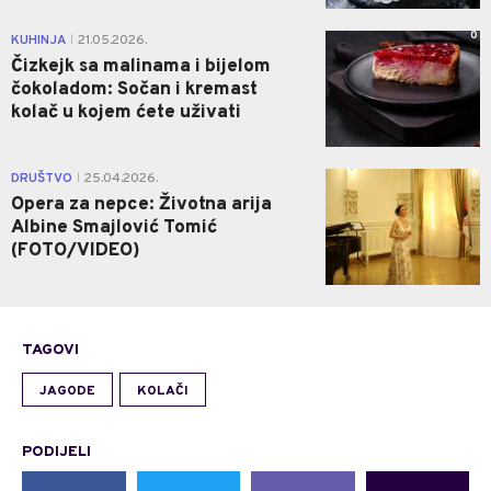
0
KUHINJA
21.05.2026.
|
Čizkejk sa malinama i bijelom
čokoladom: Sočan i kremast
kolač u kojem ćete uživati
0
DRUŠTVO
25.04.2026.
|
Opera za nepce: Životna arija
Albine Smajlović Tomić
(FOTO/VIDEO)
TAGOVI
JAGODE
KOLAČI
PODIJELI