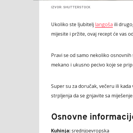
IZVOR: SHUTTERSTOCK
Ukoliko ste ljubitelj
langoša
ili drug
mijesite i pržite, ovaj recept će vas od
Pravi se od samo nekoliko osnovnih sa
mekano i ukusno pecivo koje se prip
Super su za doručak, večeru ili kada
strpljenja da se gnjavite sa miješenj
Osnovne informacij
Kuhinja:
srednjoevropska