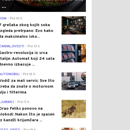
...
0
DOM
Pre 10 h
|
7 grešaka zbog kojih soba
izgleda pretrpano: Evo kako
da maksimalno isko...
0
ZANIMLJIVOSTI
Pre 13 h
|
Gastro-revolucija iz srca
Italije: Automat koji 24 sata
dnevno izbacuje ...
0
AUTOMOBILI
Pre 16 h
|
Vodič za mali servis: Sve što
treba da znate o motornom
ulju i filterima
0
LJUBIMCI
Pre 17 h
|
Orao Feliks ponovo na
slobodi: Nakon što je spasen
iz kandži krijumčara ...
0
|