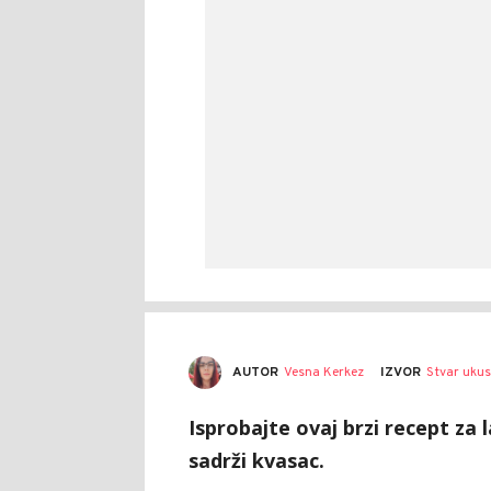
AUTOR
Vesna Kerkez
IZVOR
Stvar uku
Isprobajte ovaj brzi recept za 
sadrži kvasac.