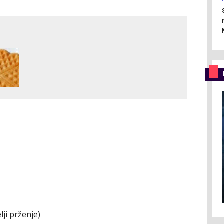
0
lji prženje)