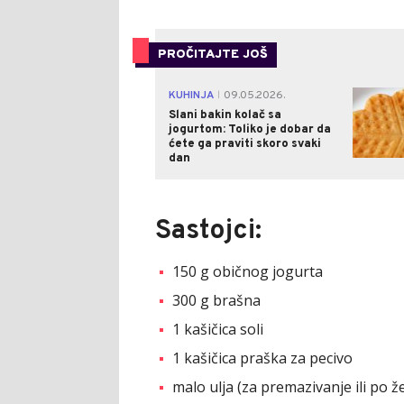
PROČITAJTE JOŠ
KUHINJA
09.05.2026.
|
Slani bakin kolač sa
jogurtom: Toliko je dobar da
ćete ga praviti skoro svaki
dan
Sastojci:
150 g običnog jogurta
300 g brašna
1 kašičica soli
1 kašičica praška za pecivo
malo ulja (za premazivanje ili po že