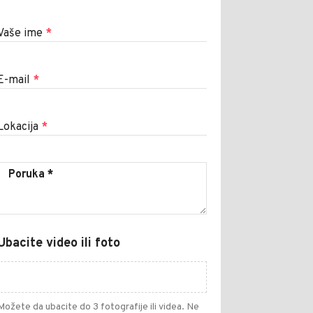
Vaše ime
*
E-mail
*
Lokacija
*
Ubacite video ili foto
Možete da ubacite do 3 fotografije ili videa. Ne