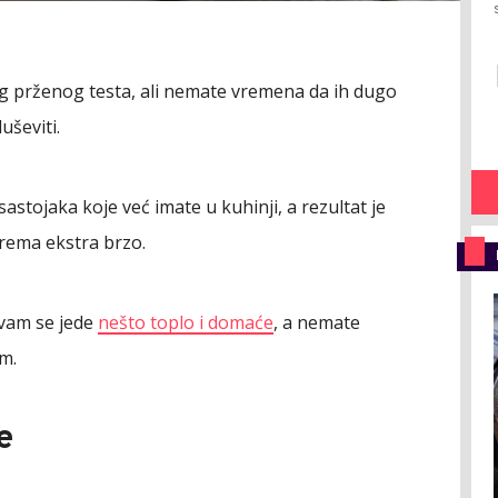
og prženog testa, ali nemate vremena da ih dugo
uševiti.
stojaka koje već imate u kuhinji, a rezultat je
rema ekstra brzo.
 vam se jede
nešto toplo i domaće
, a nemate
em.
e