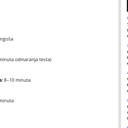
angoša
minuta odmaranja testa)
a:
8–10 minuta
minuta