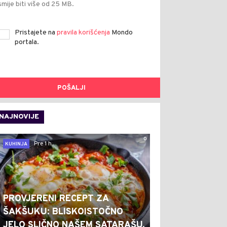
smije biti više od 25 MB.
Pristajete na
pravila korišćenja
Mondo
portala.
POŠALJI
NAJNOVIJE
0
Pre 1 h
KUHINJA
PROVJERENI RECEPT ZA
ŠAKŠUKU: BLISKOISTOČNO
JELO SLIČNO NAŠEM SATARAŠU,