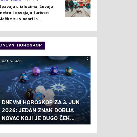
FOTO, VIDEO
Pre 19 h
Spavaju u izlozima, čuvaju
metro i osvajaju turiste:
Mačke su vladari Is...
DNEVNI HOROSKOP
0
03.06.2026.
DNEVNI HOROSKOP ZA 3. JUN
2026: JEDAN ZNAK DOBIJA
NOVAC KOJI JE DUGO ČEK...