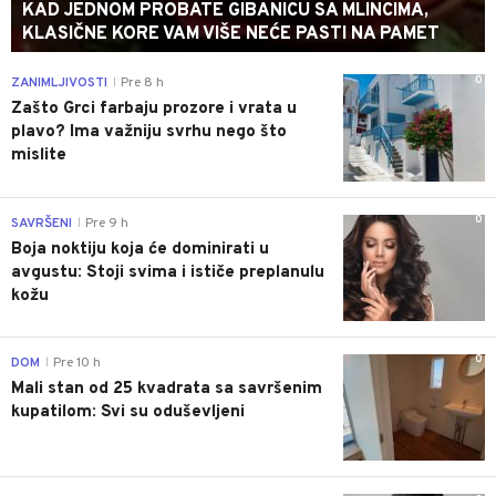
KAD JEDNOM PROBATE GIBANICU SA MLINCIMA,
KLASIČNE KORE VAM VIŠE NEĆE PASTI NA PAMET
0
ZANIMLJIVOSTI
Pre 8 h
|
Zašto Grci farbaju prozore i vrata u
plavo? Ima važniju svrhu nego što
mislite
0
SAVRŠENI
Pre 9 h
|
Boja noktiju koja će dominirati u
avgustu: Stoji svima i ističe preplanulu
kožu
0
DOM
Pre 10 h
|
Mali stan od 25 kvadrata sa savršenim
kupatilom: Svi su oduševljeni