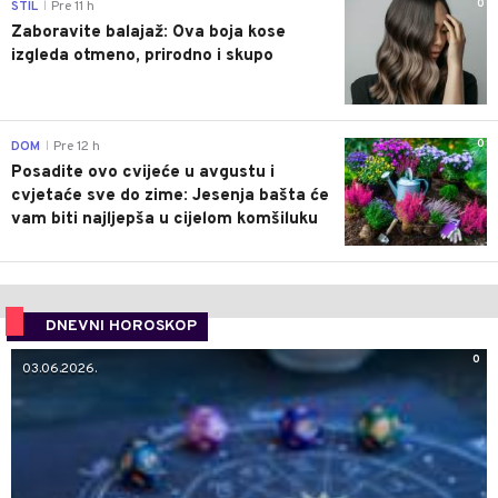
0
STIL
Pre 11 h
|
Zaboravite balajaž: Ova boja kose
izgleda otmeno, prirodno i skupo
0
DOM
Pre 12 h
|
Posadite ovo cvijeće u avgustu i
cvjetaće sve do zime: Jesenja bašta će
vam biti najljepša u cijelom komšiluku
DNEVNI HOROSKOP
0
03.06.2026.