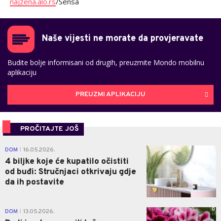
najzena.alo.rs
/Sensa
Naše vijesti ne morate da provjeravate
Budite bolje informisani od drugih, preuzmite Mondo mobilnu
aplikaciju
PREUZMI APLIKACIJU
PROČITAJTE JOŠ
0
DOM
16.05.2026.
|
4 biljke koje će kupatilo očistiti
od buđi: Stručnjaci otkrivaju gdje
da ih postavite
0
DOM
13.05.2026.
|