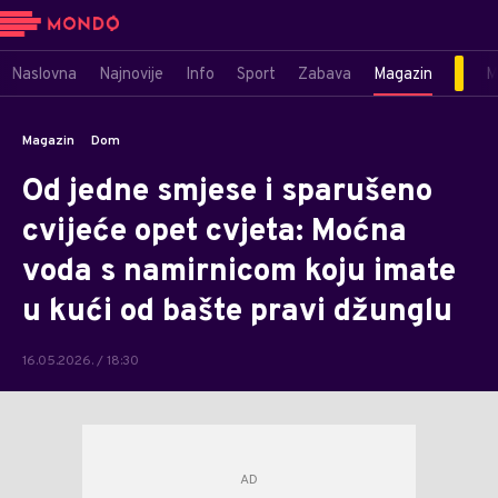
Naslovna
Najnovije
Info
Sport
Zabava
Magazin
M
Magazin
Dom
Od jedne smjese i sparušeno
cvijeće opet cvjeta: Moćna
voda s namirnicom koju imate
u kući od bašte pravi džunglu
16.05.2026. / 18:30