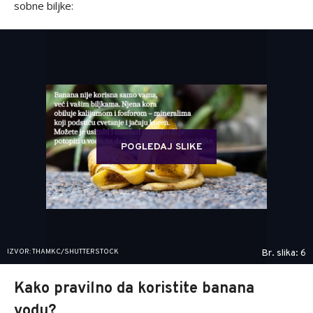
sobne biljke:
POGLEDAJ SLIKE
IZVOR: THAMKC/SHUTTERSTOCK
Br. slika: 6
Kako pravilno da koristite banana
vodu?