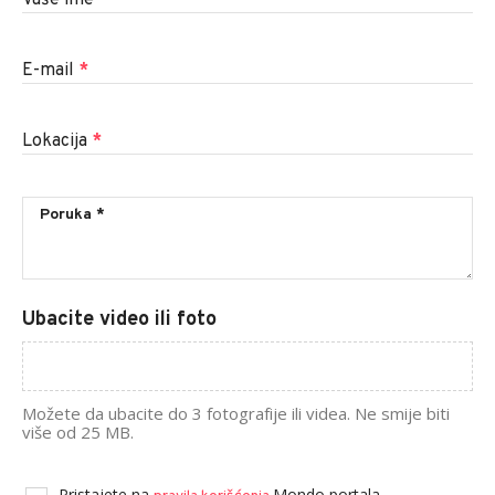
Vaše ime
*
E-mail
*
Lokacija
*
Ubacite video ili foto
Možete da ubacite do 3 fotografije ili videa. Ne smije biti
više od 25 MB.
Pristajete na
Mondo portala.