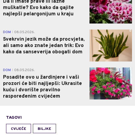
Da li imate prave ili lažne
muškatle? Evo kako da gajite
najlepši pelargonijum u kraju
0
DOM
08.05.2026.
|
Svekrvin jezik može da procvjeta,
ali samo ako znate jedan trik: Evo
kako da sanseverija obogati dom
0
DOM
08.05.2026.
|
Posadite ovo u žardinjere i vaši
prozori će biti najljepši: Ukrasite
kuću i dvorište pravilno
raspoređenim cvijećem
TAGOVI
CVIJEĆE
BILJKE