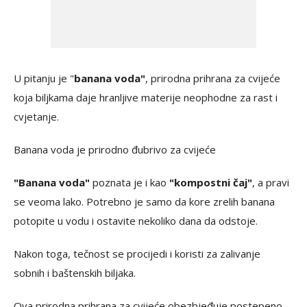
U pitanju je "
banana voda"
, prirodna prihrana za cvijeće
koja biljkama daje hranljive materije neophodne za rast i
cvjetanje.
Banana voda je prirodno đubrivo za cvijeće
"Banana voda"
poznata je i kao
"kompostni čaj"
, a pravi
se veoma lako. Potrebno je samo da kore zrelih banana
potopite u vodu i ostavite nekoliko dana da odstoje.
Nakon toga, tečnost se procijedi i koristi za zalivanje
sobnih i baštenskih biljaka.
Ova prirodna prihrana za cvijeće obezbjeđuje postepeno