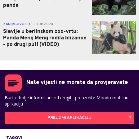
pande
0
ZANIMLJIVOSTI
23.08.2024.
|
Slavlje u berlinskom zoo-vrtu:
Panda Meng Meng rodila blizance
- po drugi put! (VIDEO)
Naše vijesti ne morate da provjeravate
Budite bolje informisani od drugih, preuzmite Mondo mobilnu
aplikaciju
PREUZMI APLIKACIJU
TAGOVI