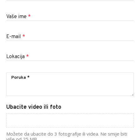
Vaše ime
*
E-mail
*
Lokacija
*
Ubacite video ili foto
Možete da ubacite do 3 fotografije ili videa. Ne smije biti
više od 25 MB.