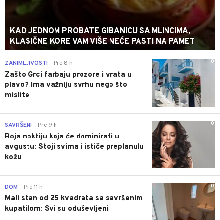
KAD JEDNOM PROBATE GIBANICU SA MLINCIMA,
KLASIČNE KORE VAM VIŠE NEĆE PASTI NA PAMET
0
ZANIMLJIVOSTI
Pre 8 h
|
Zašto Grci farbaju prozore i vrata u
plavo? Ima važniju svrhu nego što
mislite
0
SAVRŠENI
Pre 9 h
|
Boja noktiju koja će dominirati u
avgustu: Stoji svima i ističe preplanulu
kožu
0
DOM
Pre 11 h
|
Mali stan od 25 kvadrata sa savršenim
kupatilom: Svi su oduševljeni