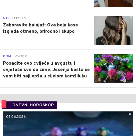
0
STIL
Pre 11 h
|
Zaboravite balajaž: Ova boja kose
izgleda otmeno, prirodno i skupo
0
DOM
Pre 12 h
|
Posadite ovo cvijeće u avgustu i
cvjetaće sve do zime: Jesenja bašta će
vam biti najljepša u cijelom komšiluku
DNEVNI HOROSKOP
0
03.06.2026.