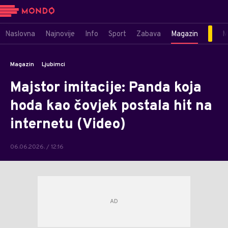
Naslovna
Najnovije
Info
Sport
Zabava
Magazin
M
Magazin
Ljubimci
Majstor imitacije: Panda koja
hoda kao čovjek postala hit na
internetu (Video)
06.06.2026. / 12:16