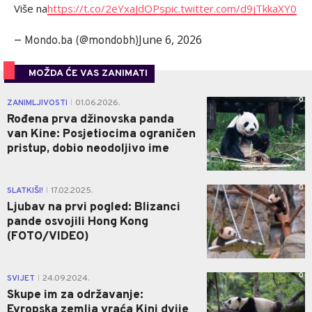
Više na
https://t.co/2eYxaJdOPs
pic.twitter.com/d9jTkkaXY0
June 6, 2026
— Mondo.ba (@mondobh)
MOŽDA ĆE VAS ZANIMATI
0
ZANIMLJIVOSTI
01.06.2026.
|
Rođena prva džinovska panda
van Kine: Posjetiocima ograničen
pristup, dobio neodoljivo ime
0
SLATKIŠI!
17.02.2025.
|
Ljubav na prvi pogled: Blizanci
pande osvojili Hong Kong
(FOTO/VIDEO)
0
SVIJET
24.09.2024.
|
Skupe im za održavanje:
Evropska zemlja vraća Kini dvije