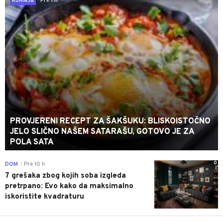
Pre 1 h
KUHINJA
PROVJERENI RECEPT ZA ŠAKŠUKU: BLISKOISTOČNO
JELO SLIČNO NAŠEM SATARAŠU, GOTOVO JE ZA
POLA SATA
0
DOM
Pre 10 h
|
7 grešaka zbog kojih soba izgleda
pretrpano: Evo kako da maksimalno
iskoristite kvadraturu