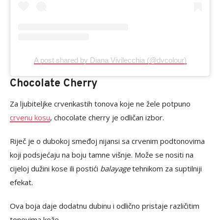
A post shared by Diana Vivilecchia (@dvcolour)
Chocolate Cherry
Za ljubiteljke crvenkastih tonova koje ne žele potpuno
crvenu kosu
, chocolate cherry je odličan izbor.
Riječ je o dubokoj smeđoj nijansi sa crvenim podtonovima
koji podsjećaju na boju tamne višnje. Može se nositi na
cijeloj dužini kose ili postići
balayage
tehnikom za suptilniji
efekat.
Ova boja daje dodatnu dubinu i odlično pristaje različitim
tonovima kože.