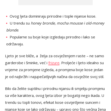
Ovog ljeta dominiraju prirodne i tople nijanse kose.
U trendu su
honey bronde, mocha mousse i old-money
blonde
.
Popularne su boje koje izgledaju prirodno i lako se
održavaju.
Ljeto je sve bliže, a želja za osvježenjem raste – ne samo
garderobe i šminke, već i
frizure
. Proljeće i ljeto idealno su
vrijeme za promjene izgleda, a promjena boje kose jedan
je od najbržih i najupečatljivijih načina da osvježite svoj stil.
Bilo da želite suptilnu i prirodnu nijansu ili smjeliju promjenu
sa više karaktera, ovog ljeta izbor je bogatiji nego ikada. U
trendu su topli tonovi, efekat kose osvijetljene suncem i
nijanse koje se lako održavaju – upravo ono što većina žena