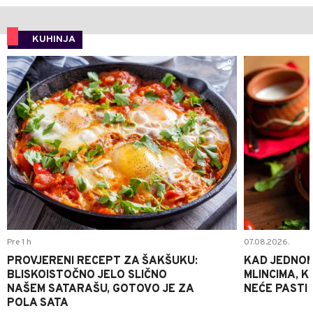
KUHINJA
0
Pre 1 h
07.08.2026.
PROVJERENI RECEPT ZA ŠAKŠUKU:
KAD JEDNOM
BLISKOISTOČNO JELO SLIČNO
MLINCIMA, K
NAŠEM SATARAŠU, GOTOVO JE ZA
NEĆE PASTI
POLA SATA