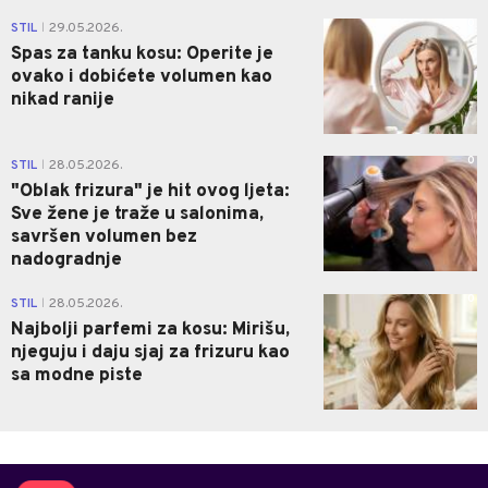
0
STIL
29.05.2026.
|
Spas za tanku kosu: Operite je
ovako i dobićete volumen kao
nikad ranije
0
STIL
28.05.2026.
|
"Oblak frizura" je hit ovog ljeta:
Sve žene je traže u salonima,
savršen volumen bez
nadogradnje
0
STIL
28.05.2026.
|
Najbolji parfemi za kosu: Mirišu,
njeguju i daju sjaj za frizuru kao
sa modne piste