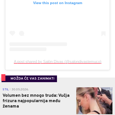
View this post on Instagram
A post shared by Salón Divas (@salondivastemuco)
MOŽDA ĆE VAS ZANIMATI
0
STIL
30.05.2026.
|
Volumen bez mnogo truda: Vučja
frizura najpopularnija među
ženama