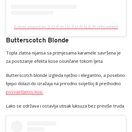
A post shared by S O P H I E T U R N E R (@sophiet)
Butterscotch Blonde
Topla zlatna nijansa sa primjesama karamele savršena je
za postizanje efekta kose osunčane tokom ljeta.
Butterscotch blonde izgleda nježno i elegantno, a posebno
lijepo dolazi do izražaja na prirodno svijetloj ili prethodno
posvijetljenoj kosi.
Lako se održava i ostavlja utisak luksuza bez previše truda.