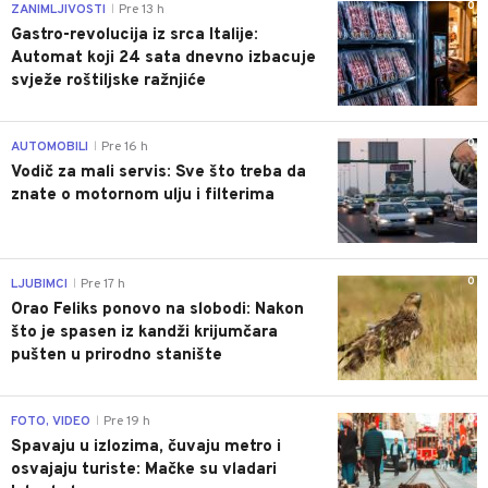
0
ZANIMLJIVOSTI
Pre 13 h
|
Gastro-revolucija iz srca Italije:
Automat koji 24 sata dnevno izbacuje
svježe roštiljske ražnjiće
0
AUTOMOBILI
Pre 16 h
|
Vodič za mali servis: Sve što treba da
znate o motornom ulju i filterima
0
LJUBIMCI
Pre 17 h
|
Orao Feliks ponovo na slobodi: Nakon
što je spasen iz kandži krijumčara
pušten u prirodno stanište
0
FOTO, VIDEO
Pre 19 h
|
Spavaju u izlozima, čuvaju metro i
osvajaju turiste: Mačke su vladari