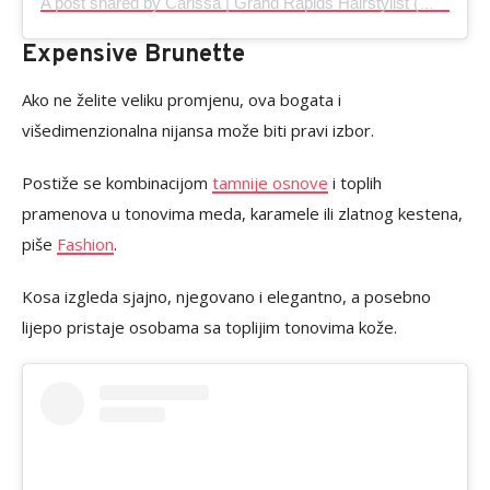
A post shared by Carissa | Grand Rapids Hairstylist (@hair.by.carissab)
Expensive Brunette
Ako ne želite veliku promjenu, ova bogata i
višedimenzionalna nijansa može biti pravi izbor.
Postiže se kombinacijom
tamnije osnove
i toplih
pramenova u tonovima meda, karamele ili zlatnog kestena,
piše
Fashion
.
Kosa izgleda sjajno, njegovano i elegantno, a posebno
lijepo pristaje osobama sa toplijim tonovima kože.