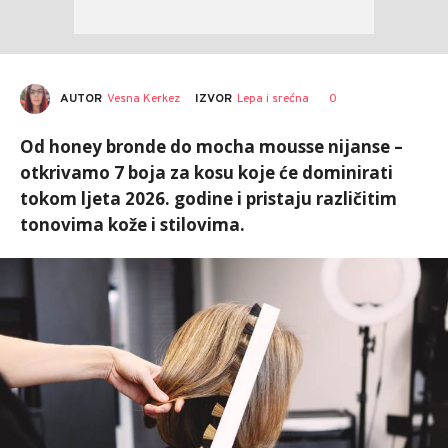
AUTOR
Vesna Kerkez
0
IZVOR
Lepa i srećna
Od honey bronde do mocha mousse nijanse –
otkrivamo 7 boja za kosu koje će dominirati
tokom ljeta 2026. godine i pristaju različitim
tonovima kože i stilovima.