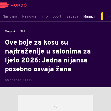
Naslovna
Najnovije
Info
Sport
Zabava
Magazin
M
Magazin
Stil
Ove boje za kosu su
najtraženije u salonima za
ljeto 2026: Jedna nijansa
posebno osvaja žene
05.06.2026. / 22:16