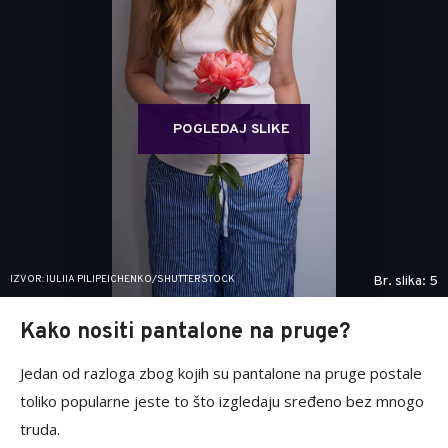
POGLEDAJ SLIKE
IZVOR: IULIIA PILIPEICHENKO/SHUTTERSTOCK
Br. slika: 5
Kako nositi pantalone na pruge?
Jedan od razloga zbog kojih su pantalone na pruge postale
toliko popularne jeste to što izgledaju sređeno bez mnogo
truda.