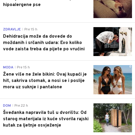
hipoalergene pse
0
ZDRAVLJE
Pre 15 h
|
Dehidracija može da dovede do
moždanih i srčanih udara: Evo koliko
vode zaista treba da pijete po vrućini
0
MODA
Pre 15 h
|
Žene više ne žele bikini: Ovaj kupaći je
hit, sakriva stomak, a nosi se i poslije
mora uz suknje i pantalone
0
DOM
Pre 22 h
|
Šveđanka napravila tuš u dvorištu: Od
starog materijala iz kuće stvorila rajski
kutak za ljetnje osvježenje