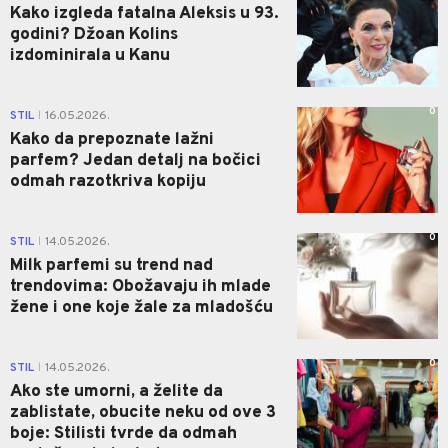
Kako izgleda fatalna Aleksis u 93.
godini? Džoan Kolins
izdominirala u Kanu
0
STIL
16.05.2026.
|
Kako da prepoznate lažni
parfem? Jedan detalj na bočici
odmah razotkriva kopiju
0
STIL
14.05.2026.
|
Milk parfemi su trend nad
trendovima: Obožavaju ih mlade
žene i one koje žale za mladošću
0
STIL
14.05.2026.
|
Ako ste umorni, a želite da
zablistate, obucite neku od ove 3
boje: Stilisti tvrde da odmah