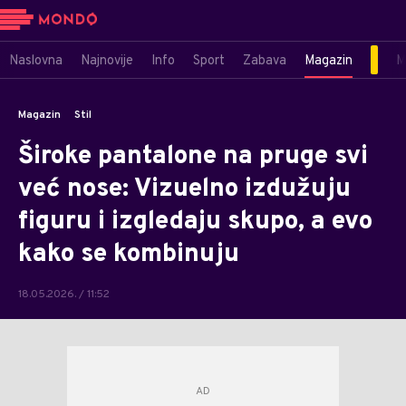
Naslovna
Najnovije
Info
Sport
Zabava
Magazin
M
Magazin
Stil
Široke pantalone na pruge svi
već nose: Vizuelno izdužuju
figuru i izgledaju skupo, a evo
kako se kombinuju
18.05.2026. / 11:52