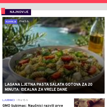
NAJNOVIJE
0
Pre 5 h
KUHINJA
LAGANA LJETNA PASTA SALATA GOTOVA ZA 20
MINUTA: IDEALNA ZA VRELE DANE
0
LJUBIMCI
Pre 15 h
|
GMO ljubimac: Naučnici razvili prve