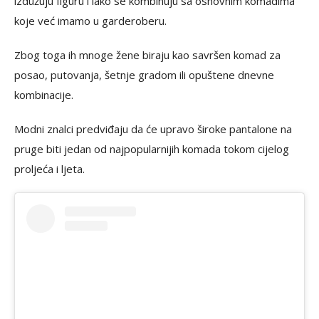
izdužuju figuru i lako se kombinuju sa osnovnim komadima
koje već imamo u garderoberu.
Zbog toga ih mnoge žene biraju kao savršen komad za
posao, putovanja, šetnje gradom ili opuštene dnevne
kombinacije.
Modni znalci predviđaju da će upravo široke pantalone na
pruge biti jedan od najpopularnijih komada tokom cijelog
proljeća i ljeta.