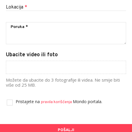
Lokacija
*
Ubacite video ili foto
Možete da ubacite do 3 fotografije ili videa. Ne smije biti
više od 25 MB.
Pristajete na
Mondo portala.
pravila korišćenja
POŠALJI