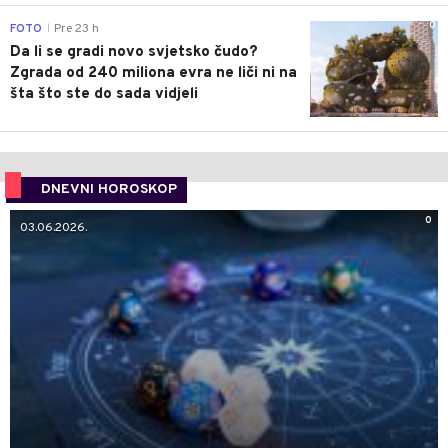
0
FOTO
Pre 23 h
|
Da li se gradi novo svjetsko čudo?
Zgrada od 240 miliona evra ne liči ni na
šta što ste do sada vidjeli
DNEVNI HOROSKOP
0
03.06.2026.