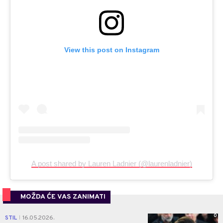
View this post on Instagram
A post shared by Lauren Ladnier (@laurenladnier)
MOŽDA ĆE VAS ZANIMATI
0
STIL
16.05.2026.
|