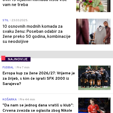
vam ne treba
0
STIL
23.03.2025.
|
10 osnovnih modnih komada za
svaku ženu: Poseban odabir za
žene preko 50 godina, kombinacije
su neodoljive
NAJNOVIJE
0
FUDBAL
Pre 7 min
|
Evropa kup za žene 2026/27: Vrijeme je
za žrijeb, s kim će igrati SFK 2000 iz
Sarajeva?
0
KOŠARKA
Pre 44 min
|
"Da nam se jednog dana vratiš u klub":
Crvena zvezda se oglasila zbog Nikole