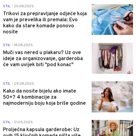
0
STIL
20.08.2025.
|
Trikovi za prepravljanje odjeće koja
vam je prevelika ili premala: Evo
kako da stare komade ponovo
nosite
0
STIL
18.08.2025.
|
Muči vas nered u plakaru? Uz ove
ideje za organizovanje, garderoba
će vam uvijek biti "pod konac"
0
STIL
09.08.2025.
|
Kako da nosite bijelu ako imate
50+? 4 kombinacije za
najmoderniju boju koja briše godine
0
STIL
01.05.2025.
|
Proljećna kapsula garderobe: Uz
ovih 15 ključnih komada ništa više