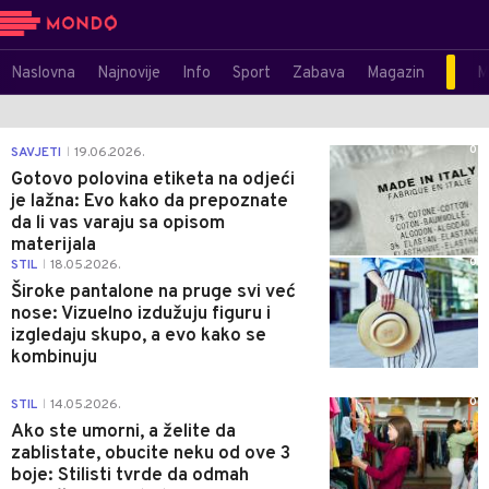
Naslovna
Najnovije
Info
Sport
Zabava
Magazin
M
0
SAVJETI
19.06.2026.
|
Gotovo polovina etiketa na odjeći
je lažna: Evo kako da prepoznate
da li vas varaju sa opisom
materijala
0
STIL
18.05.2026.
|
Široke pantalone na pruge svi već
nose: Vizuelno izdužuju figuru i
izgledaju skupo, a evo kako se
kombinuju
0
STIL
14.05.2026.
|
Ako ste umorni, a želite da
zablistate, obucite neku od ove 3
boje: Stilisti tvrde da odmah