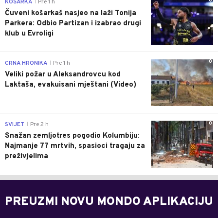
0
KOŠARKA
Pre 1 h
|
Čuveni košarkaš nasjeo na laži Tonija
Parkera: Odbio Partizan i izabrao drugi
klub u Evroligi
0
CRNA HRONIKA
Pre 1 h
|
Veliki požar u Aleksandrovcu kod
Laktaša, evakuisani mještani (Video)
0
SVIJET
Pre 2 h
|
Snažan zemljotres pogodio Kolumbiju:
Najmanje 77 mrtvih, spasioci tragaju za
preživjelima
PREUZMI NOVU MONDO APLIKACIJU