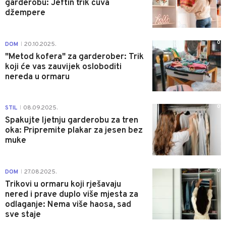
garderobu: Jeftin trik čuva
džempere
0
DOM
20.10.2025.
|
"Metod kofera" za garderober: Trik
koji će vas zauvijek osloboditi
nereda u ormaru
0
STIL
08.09.2025.
|
Spakujte ljetnju garderobu za tren
oka: Pripremite plakar za jesen bez
muke
0
DOM
27.08.2025.
|
Trikovi u ormaru koji rješavaju
nered i prave duplo više mjesta za
odlaganje: Nema više haosa, sad
sve staje