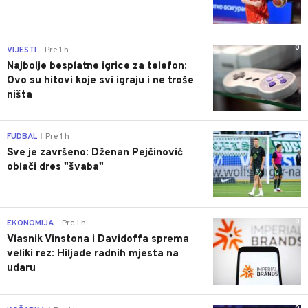
0
VIJESTI
Pre 1 h
|
Najbolje besplatne igrice za telefon:
Ovo su hitovi koje svi igraju i ne troše
ništa
0
FUDBAL
Pre 1 h
|
Sve je završeno: Dženan Pejčinović
oblači dres "švaba"
0
EKONOMIJA
Pre 1 h
|
Vlasnik Vinstona i Davidoffa sprema
veliki rez: Hiljade radnih mjesta na
udaru