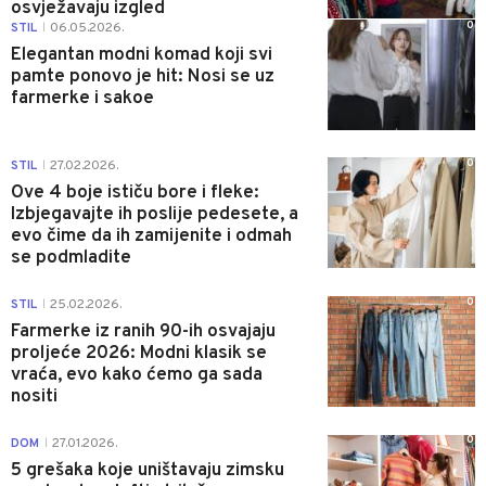
osvježavaju izgled
0
STIL
06.05.2026.
|
Elegantan modni komad koji svi
pamte ponovo je hit: Nosi se uz
farmerke i sakoe
0
STIL
27.02.2026.
|
Ove 4 boje ističu bore i fleke:
Izbjegavajte ih poslije pedesete, a
evo čime da ih zamijenite i odmah
se podmladite
0
STIL
25.02.2026.
|
Farmerke iz ranih 90-ih osvajaju
proljeće 2026: Modni klasik se
vraća, evo kako ćemo ga sada
nositi
0
DOM
27.01.2026.
|
5 grešaka koje uništavaju zimsku