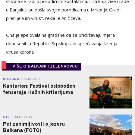
slučaja se radi o porodičnim kontaktima. Lica koja žive i rade
u Banjaluci su došla svojim porodicama u Mrkonjić Grad i
prenijela im virus", rekla je Aničićeva.
Ona je apelovala na građane da se pridržavaju mjera
donesenih u Republici Srpskoj radi sprečavanja širenja
virusa korona.
VIŠE O BALKANI I ZELENKOVCU
0
KULTURA
05.12.2019.
|
Kantarion: Festival oslobođen
fenseraja i lažnih kriterijuma
0
STIL
04.03.2019.
|
Pet zanimljivosti o jezeru
Balkana (FOTO)