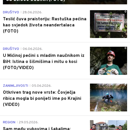
0
DRUŠTVO
28.06.2026.
|
Teslić čuva praistoriju: Rastuška pećina
kao svjedok života neandertalaca
(FOTO)
0
DRUŠTVO
06.06.2026.
|
U Mićinoj pećini s mladim naučnikom iz
BiH: Istina o šišmišima i mitu o kosi
(FOTO/VIDEO)
0
ZANIMLJIVOSTI
05.06.2026.
|
Otkriven trag nove vrste: Čovječja
ribica mogla bi ponijeti ime po Krajini
(VIDEO)
0
REGION
29.05.2026.
|
Sam među vukovima i šakalima: