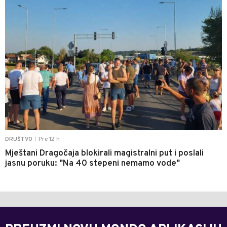
Pre 12 h
DRUŠTVO
|
Mještani Dragočaja blokirali magistralni put i poslali
jasnu poruku: "Na 40 stepeni nemamo vode"