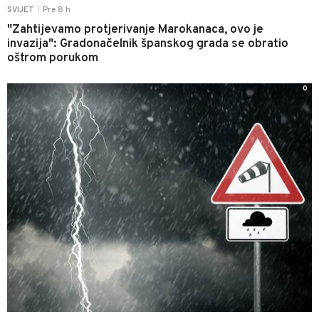
Pre 8 h
SVIJET
|
"Zahtijevamo protjerivanje Marokanaca, ovo je
invazija": Gradonačelnik španskog grada se obratio
oštrom porukom
0