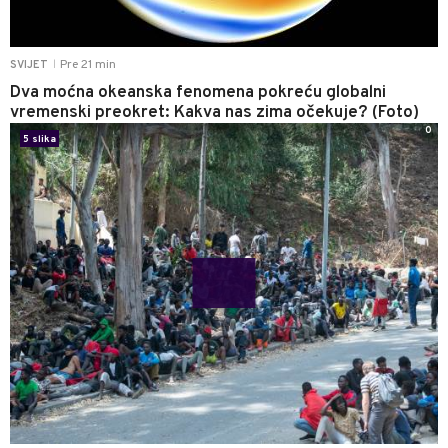
Pre 21 min
SVIJET
|
Dva moćna okeanska fenomena pokreću globalni
vremenski preokret: Kakva nas zima očekuje? (Foto)
0
5 slika