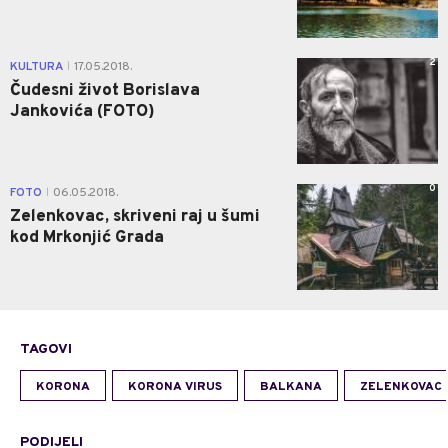
2
KULTURA
17.05.2018.
|
Čudesni život Borislava
Jankovića (FOTO)
0
FOTO
06.05.2018.
|
Zelenkovac, skriveni raj u šumi
kod Mrkonjić Grada
TAGOVI
KORONA
KORONA VIRUS
BALKANA
ZELENKOVAC
PODIJELI