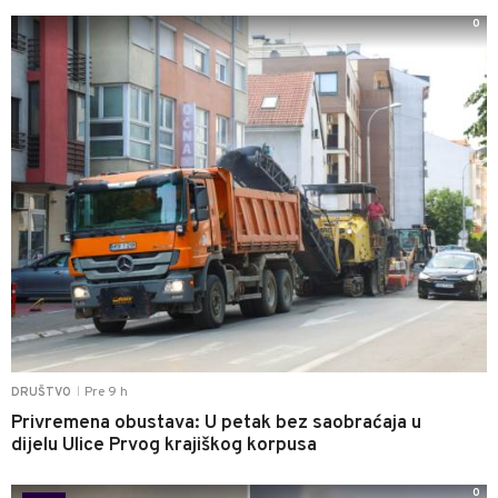
0
Pre 9 h
DRUŠTVO
|
Privremena obustava: U petak bez saobraćaja u
dijelu Ulice Prvog krajiškog korpusa
0