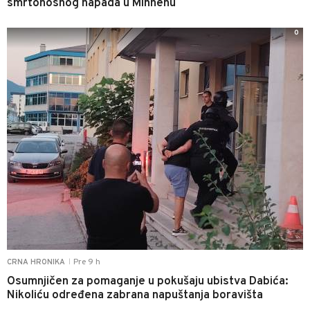
smrtonosnog napada u Minhenu
0
Pre 9 h
CRNA HRONIKA
|
Osumnjičen za pomaganje u pokušaju ubistva Dabića:
Nikoliću određena zabrana napuštanja boravišta