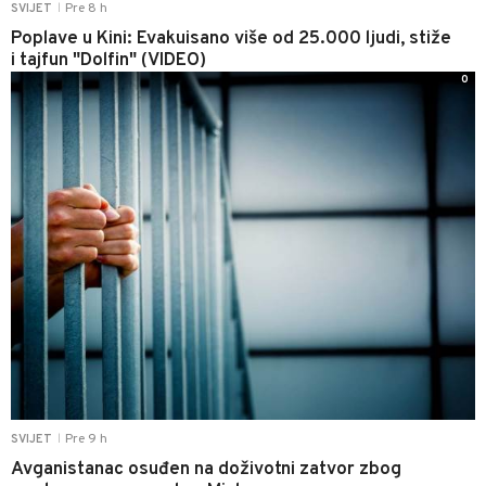
Pre 8 h
SVIJET
|
Poplave u Kini: Evakuisano više od 25.000 ljudi, stiže
i tajfun "Dolfin" (VIDEO)
0
Pre 9 h
SVIJET
|
Avganistanac osuđen na doživotni zatvor zbog