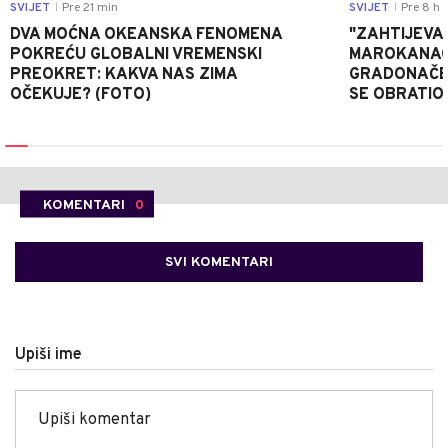
SVIJET
Pre 21 min
SVIJET
Pre 8 h
|
|
DVA MOĆNA OKEANSKA FENOMENA
"ZAHTIJEVA
POKREĆU GLOBALNI VREMENSKI
MAROKANACA
PREOKRET: KAKVA NAS ZIMA
GRADONAČE
OČEKUJE? (FOTO)
SE OBRATI
KOMENTARI
0
SVI KOMENTARI
Upiši ime