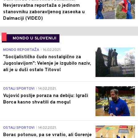
Nevjerovatna reportaža o jedinom
stanovniku zaboravljenog zaseoka u
Dalmaciji (VIDEO)
MONDO U SLOVENIJI
4
MONDO REPORTAŽA
16.02.2021.
|
"Socijalističko čudo nostalgično za
Jugoslavijom": Velenje je izgubilo naziv,
ali je u duši ostalo Titovo!
1
OSTALI SPORTOVI
14.02.2021.
|
Vujović poslije poraza na debiju: Igrači
Borca kasno shvatili da mogu!
3
OSTALI SPORTOVI
14.02.2021.
|
Borac potonuo, pa se vratio, ali Gorenje