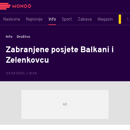
Naslovna
Najnovije
Info
Sport
Zabava
Magazin
M
Info
Društvo
Zabranjene posjete Balkani i
Zelenkovcu
03.04.2020. / 12:34