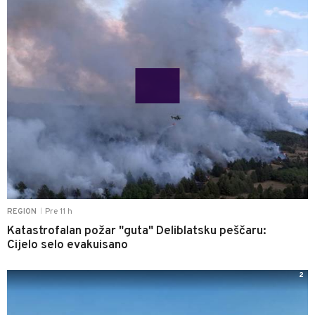
Pre 11 h
REGION
|
Katastrofalan požar "guta" Deliblatsku peščaru:
Cijelo selo evakuisano
2