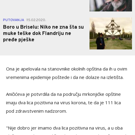
1
PUTOVANJA
15.02.2020.
|
Boro u Briselu: Niko ne zna šta su
muke teške dok Flandriju ne
pređe pješke
Ona je apelovala na stanovnike okolnih opština da ih u ovim
vremenima epidemije poštede i da ne dolaze na izletišta.
Aničićeva je potvrdila da na području mrkonjićke opštine
imaju dva lica pozitivna na virus korona, te da je 111 lica
pod zdravstvenim nadzorom.
"Nije dobro jer imamo dva lica pozitivna na virus, a u oba