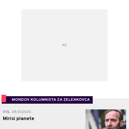
MONDOV KOLUMNISTA ZA ZELENKOVCA
1
STIL
28.03.2020.
|
Mirisi planete