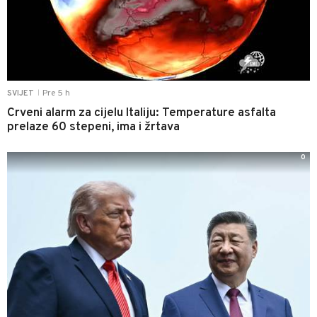
Pre 5 h
SVIJET
|
Crveni alarm za cijelu Italiju: Temperature asfalta
prelaze 60 stepeni, ima i žrtava
0