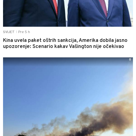
Pre 5 h
SVIJET
|
Kina uvela paket oštrih sankcija, Amerika dobila jasno
upozorenje: Scenario kakav Vašington nije očekivao
0