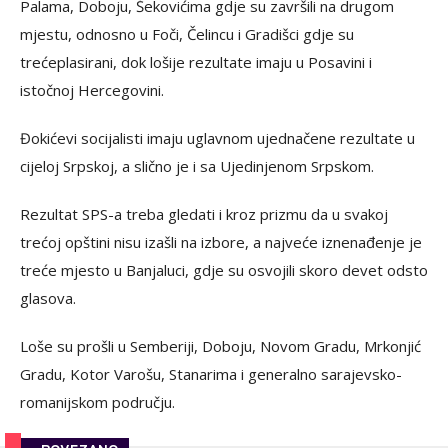
Palama, Doboju, Šekovićima gdje su završili na drugom
mjestu, odnosno u Foči, Čelincu i Gradišci gdje su
trećeplasirani, dok lošije rezultate imaju u Posavini i
istočnoj Hercegovini.
Đokićevi socijalisti imaju uglavnom ujednačene rezultate u
cijeloj Srpskoj, a
slično je i sa Ujedinjenom Srpskom.
Rezultat SPS-a treba gledati i kroz prizmu da u svakoj
trećoj opštini nisu izašli na izbore, a najveće iznenađenje je
treće mjesto u Banjaluci, gdje su osvojili skoro devet odsto
glasova.
Loše su prošli u Semberiji, Doboju, Novom Gradu, Mrkonjić
Gradu, Kotor Varošu, Stanarima i generalno sarajevsko-
romanijskom području.