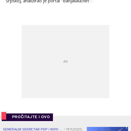
Srpskoj, analizirao je portal "Banjaluka.net".
PROČITAJTE I OVO
1
GENERALNI SEKRETAR PDP I NOVI ODBORNIK
19.11.2020.
|