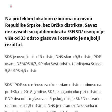
Željko
AUTOR
0
Svitlica
Na proteklim lokalnim izborima na nivou
Republike Srpske, bez Brčko distrikta, Savez
nezavisnih socijaldemokrata /SNSD/ osvojio je
više od 33 odsto glasova i ostvario je najbolji
rezultat.
SDS je osvojio oko 13 odsto, DNS skoro 9,5 odsto, PDP
osam, DEMOS 6,7, SP oko šest odsto, Ujedinjena Srpska
5,8 i SPS 4,3 odsto.
SDS i PDP su u minusu za oko sedam odsto u odnosu na
podršku iz 2018. godine. SDS je izgubio oko pet odsto, a
PDP dva odsto glasova u Srpskoj, dok je SNSD ostvario
rast od oko 1,5 odsto, a DNS je ostao treća stranka u