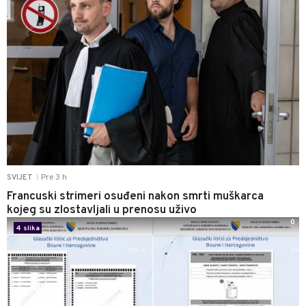
Pre 3 h
SVIJET
|
Francuski strimeri osuđeni nakon smrti muškarca
kojeg su zlostavljali u prenosu uživo
0
4 slika