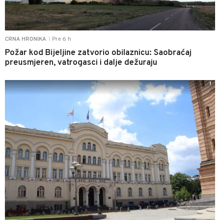
Pre 6 h
CRNA HRONIKA
|
Požar kod Bijeljine zatvorio obilaznicu: Saobraćaj
preusmjeren, vatrogasci i dalje dežuraju
1