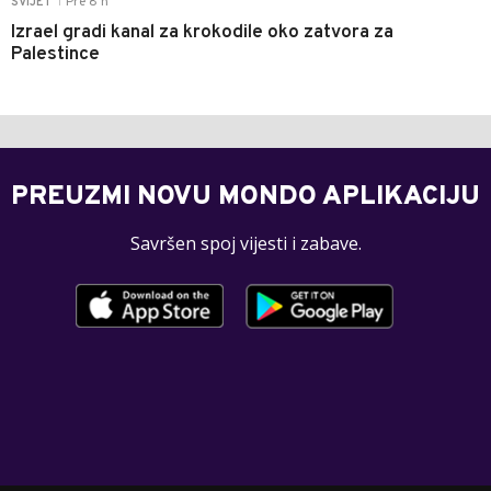
Pre 8 h
SVIJET
|
Izrael gradi kanal za krokodile oko zatvora za
Palestince
PREUZMI NOVU MONDO APLIKACIJU
Savršen spoj vijesti i zabave.