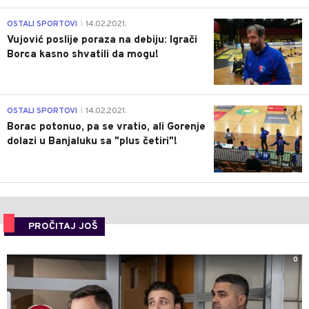
1
OSTALI SPORTOVI
14.02.2021.
|
Vujović poslije poraza na debiju: Igrači
Borca kasno shvatili da mogu!
3
OSTALI SPORTOVI
14.02.2021.
|
Borac potonuo, pa se vratio, ali Gorenje
dolazi u Banjaluku sa "plus četiri"!
PROČITAJ JOŠ
0