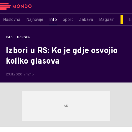
Naslovna
Najnovije
Info
Sport
Zabava
Magazin
M
Info
Politika
Izbori u RS: Ko je gdje osvojio
koliko glasova
23.11.2020. / 12:18