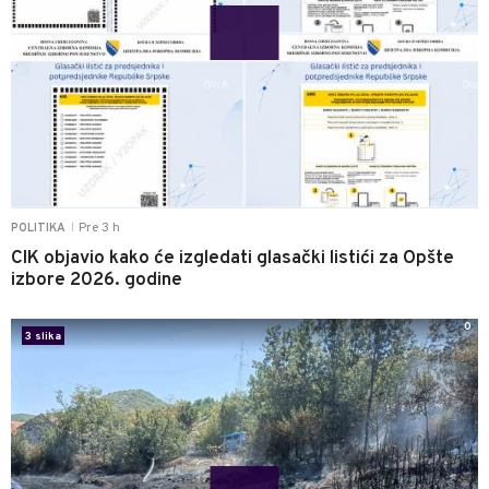
Pre 3 h
POLITIKA
|
CIK objavio kako će izgledati glasački listići za Opšte
izbore 2026. godine
0
3 slika