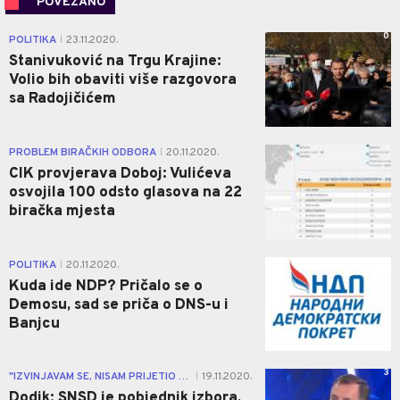
POVEZANO
0
POLITIKA
23.11.2020.
|
Stanivuković na Trgu Krajine:
Volio bih obaviti više razgovora
sa Radojičićem
1
PROBLEM BIRAČKIH ODBORA
20.11.2020.
|
CIK provjerava Doboj: Vulićeva
osvojila 100 odsto glasova na 22
biračka mjesta
0
POLITIKA
20.11.2020.
|
Kuda ide NDP? Pričalo se o
Demosu, sad se priča o DNS-u i
Banjcu
3
"IZVINJAVAM SE, NISAM PRIJETIO NIKOME..."
19.11.2020.
|
Dodik: SNSD je pobjednik izbora,