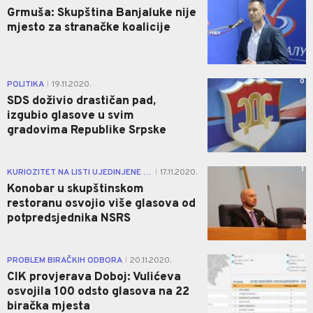
Grmuša: Skupština Banjaluke nije
mjesto za stranačke koalicije
0
POLITIKA
19.11.2020.
|
SDS doživio drastičan pad,
izgubio glasove u svim
gradovima Republike Srpske
1
KURIOZITET NA LISTI UJEDINJENE SRPSKE U BANJALUCI
17.11.2020.
|
Konobar u skupštinskom
restoranu osvojio više glasova od
potpredsjednika NSRS
1
PROBLEM BIRAČKIH ODBORA
20.11.2020.
|
CIK provjerava Doboj: Vulićeva
osvojila 100 odsto glasova na 22
biračka mjesta