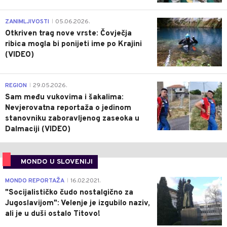
0
ZANIMLJIVOSTI
05.06.2026.
|
Otkriven trag nove vrste: Čovječja
ribica mogla bi ponijeti ime po Krajini
(VIDEO)
0
REGION
29.05.2026.
|
Sam među vukovima i šakalima:
Nevjerovatna reportaža o jedinom
stanovniku zaboravljenog zaseoka u
Dalmaciji (VIDEO)
MONDO U SLOVENIJI
4
MONDO REPORTAŽA
16.02.2021.
|
"Socijalističko čudo nostalgično za
Jugoslavijom": Velenje je izgubilo naziv,
ali je u duši ostalo Titovo!