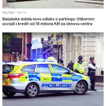
Pre 7 h
POLITIKA
|
Banjaluka dobila novu odluku o parkingu: Odbornici
usvojili i kredit od 18 miliona KM za obnovu centra
0