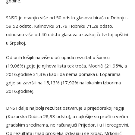
godine.
SNSD je osvojio više od 50 odsto glasova birača u Doboju -
59,52 odsto, Kalinoviku 51,79 i Ribniku 71,28 odsto,
odnosno više od 40 odsto glasova u svakoj četvrtoj opštini
u Srpskoj.
Od onih lošijih najviše u oči upada rezultat u Šamcu
(19,06%) gdje je njihova lista tek treća, Modriči (21,95%, a
2016.godine 31,3%) kao i da nema pomaka u Loparama
gdje su završili na 15,13% (17,92% na lokalnim izborima
2016.godine).
DNS i dalje najbolji rezultat ostvaruje u prijedorskoj regiji
(Kozarska Dubica 28,93 odsto), a najlošije su prošli u većim
gradskim sredinama, ne računajući Prijedor, i u Hercegovini.
Od rezultata iznad prosjeka izdvajaju se Srbac, Mrkonjić