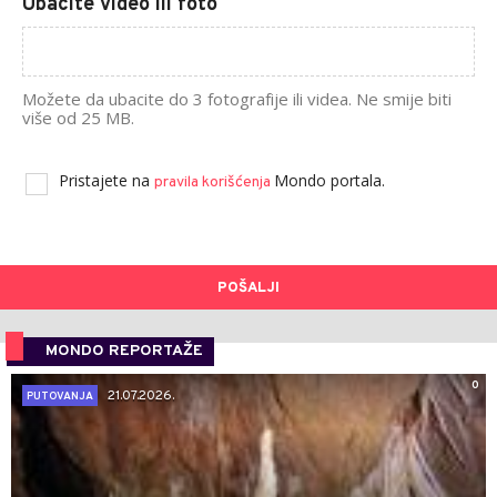
Ubacite video ili foto
Možete da ubacite do 3 fotografije ili videa. Ne smije biti
više od 25 MB.
Pristajete na
Mondo portala.
pravila korišćenja
POŠALJI
MONDO REPORTAŽE
0
21.07.2026.
PUTOVANJA