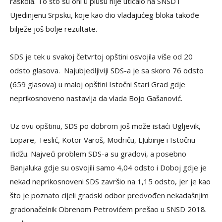
raskola. To što su oni u plusu nije uticalo na SNSD i
Ujedinjenu Srpsku, koje kao dio vladajućeg bloka takođe
bilježe još bolje rezultate.
SDS je tek u svakoj četvrtoj opštini osvojila više od 20
odsto glasova. Najubjedljiviji SDS-a je sa skoro 76 odsto
(659 glasova) u maloj opštini Istočni Stari Grad gdje
neprikosnoveno nastavlja da vlada Bojo Gašanović.
Uz ovu opštinu, SDS po dobrom još može istaći Ugljevik,
Lopare, Teslić, Kotor Varoš, Modriču, LJubinje i Istočnu
Ilidžu. Najveći problem SDS-a su gradovi, a posebno
Banjaluka gdje su osvojili samo 4,04 odsto i Doboj gdje je
nekad neprikosnoveni SDS završio na 1,15 odsto, jer je kao
što je poznato cijeli gradski odbor predvođen nekadašnjim
gradonačelnik Obrenom Petrovićem prešao u SNSD 2018.