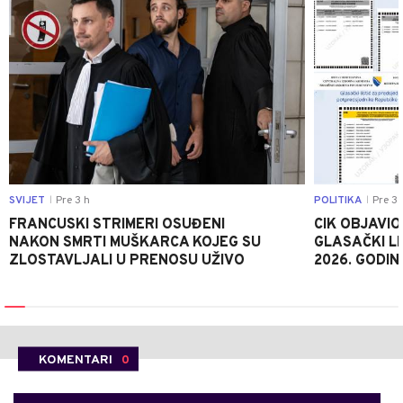
SVIJET
Pre 3 h
POLITIKA
Pre 3 
|
|
FRANCUSKI STRIMERI OSUĐENI
CIK OBJAVIO
NAKON SMRTI MUŠKARCA KOJEG SU
GLASAČKI LI
ZLOSTAVLJALI U PRENOSU UŽIVO
2026. GODIN
KOMENTARI
0