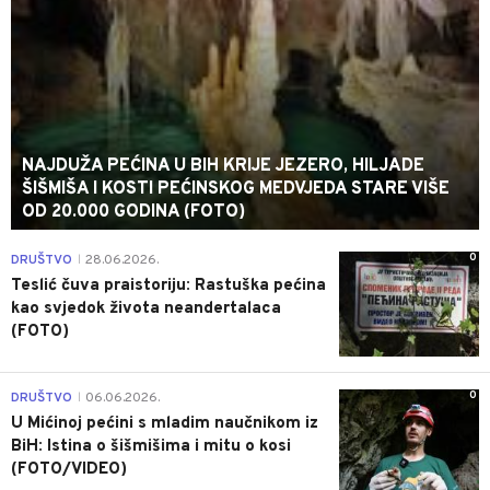
NAJDUŽA PEĆINA U BIH KRIJE JEZERO, HILJADE
ŠIŠMIŠA I KOSTI PEĆINSKOG MEDVJEDA STARE VIŠE
OD 20.000 GODINA (FOTO)
0
DRUŠTVO
28.06.2026.
|
Teslić čuva praistoriju: Rastuška pećina
kao svjedok života neandertalaca
(FOTO)
0
DRUŠTVO
06.06.2026.
|
U Mićinoj pećini s mladim naučnikom iz
BiH: Istina o šišmišima i mitu o kosi
(FOTO/VIDEO)