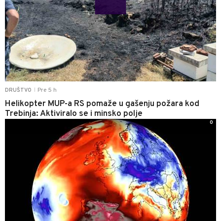
Pre 5 h
DRUŠTVO
|
Helikopter MUP-a RS pomaže u gašenju požara kod
Trebinja: Aktiviralo se i minsko polje
0