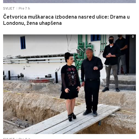
Pre 7 h
SVIJET
|
Četvorica muškaraca izbodena nasred ulice: Drama u
Londonu, žena uhapšena
0