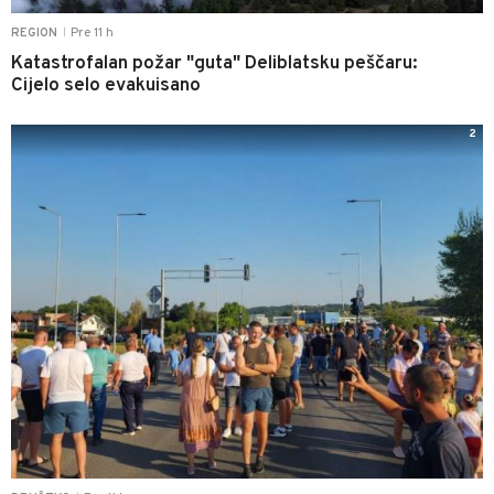
Pre 11 h
REGION
|
Katastrofalan požar "guta" Deliblatsku peščaru:
Cijelo selo evakuisano
2