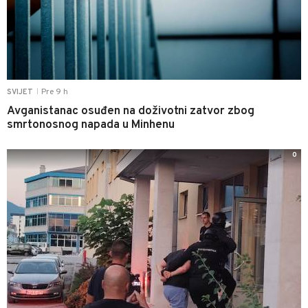
Pre 9 h
SVIJET
|
Avganistanac osuđen na doživotni zatvor zbog
smrtonosnog napada u Minhenu
0