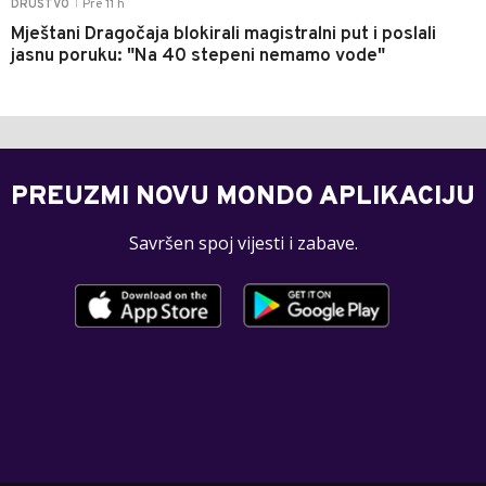
Pre 11 h
DRUŠTVO
|
Mještani Dragočaja blokirali magistralni put i poslali
jasnu poruku: "Na 40 stepeni nemamo vode"
PREUZMI NOVU MONDO APLIKACIJU
Savršen spoj vijesti i zabave.