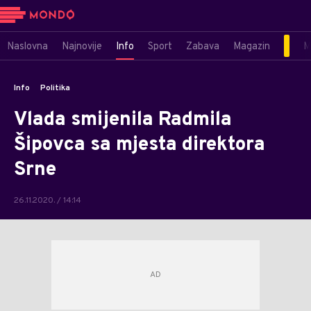
Naslovna
Najnovije
Info
Sport
Zabava
Magazin
M
Info
Politika
Vlada smijenila Radmila
Šipovca sa mjesta direktora
Srne
26.11.2020. / 14:14