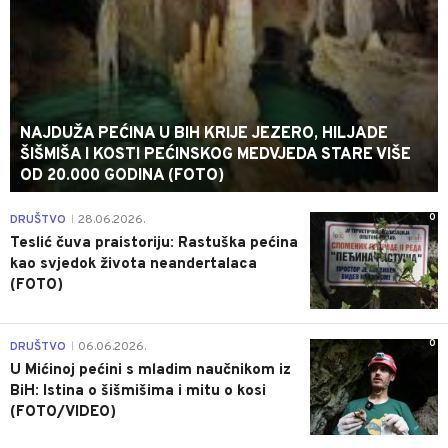
NAJDUŽA PEĆINA U BIH KRIJE JEZERO, HILJADE
ŠIŠMIŠA I KOSTI PEĆINSKOG MEDVJEDA STARE VIŠE
OD 20.000 GODINA (FOTO)
0
DRUŠTVO
28.06.2026.
|
Teslić čuva praistoriju: Rastuška pećina
kao svjedok života neandertalaca
(FOTO)
0
DRUŠTVO
06.06.2026.
|
U Mićinoj pećini s mladim naučnikom iz
BiH: Istina o šišmišima i mitu o kosi
(FOTO/VIDEO)