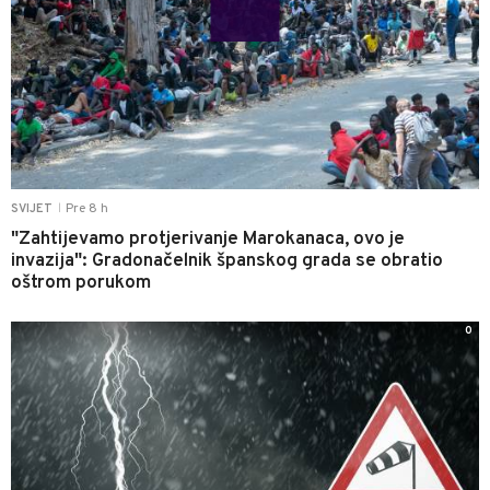
Pre 8 h
SVIJET
|
"Zahtijevamo protjerivanje Marokanaca, ovo je
invazija": Gradonačelnik španskog grada se obratio
oštrom porukom
0