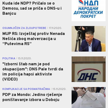
Kuda ide NDP? Pričalo se o
Demosu, sad se priča o DNS-u i
Banjcu
0
OSUMNJIČEN ZA ZLOUPOTREBE
17.11.2020.
|
MUP RS: Izvještaj protiv Nenada
Nešića zbog malverzacija u
“Putevima RS”
0
POLITIKA
15.11.2020.
|
"Izborni štab nam je pod
okupacijom": DNS Pale tvrdi da
im policija hapsi aktiviste
(VIDEO)
2
KOMPLIKACIJE SA POSMATRAČIMA
15.11.2020.
|
PDP za Mondo: Jedino rješenje
poništavanje izbora u Doboju