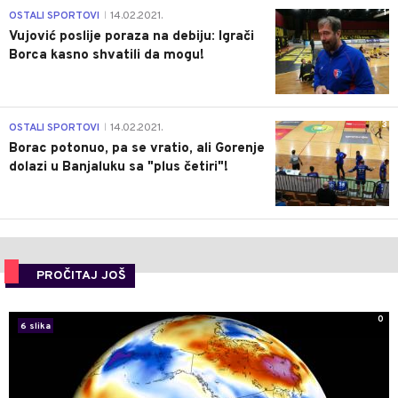
1
OSTALI SPORTOVI
14.02.2021.
|
Vujović poslije poraza na debiju: Igrači
Borca kasno shvatili da mogu!
3
OSTALI SPORTOVI
14.02.2021.
|
Borac potonuo, pa se vratio, ali Gorenje
dolazi u Banjaluku sa "plus četiri"!
PROČITAJ JOŠ
0
6 slika