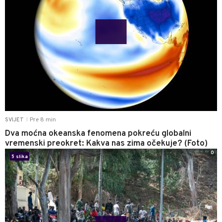
Pre 8 min
SVIJET
|
Dva moćna okeanska fenomena pokreću globalni
vremenski preokret: Kakva nas zima očekuje? (Foto)
0
5 slika