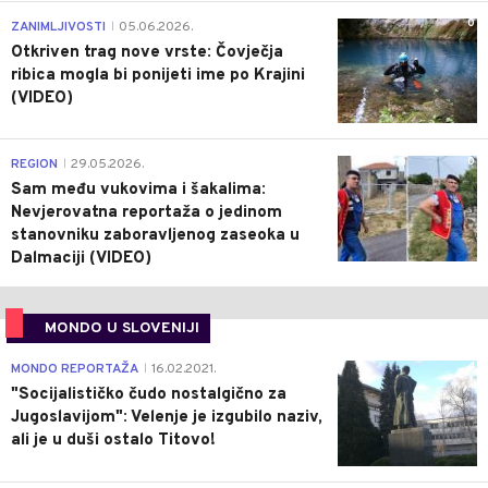
0
ZANIMLJIVOSTI
05.06.2026.
|
Otkriven trag nove vrste: Čovječja
ribica mogla bi ponijeti ime po Krajini
(VIDEO)
0
REGION
29.05.2026.
|
Sam među vukovima i šakalima:
Nevjerovatna reportaža o jedinom
stanovniku zaboravljenog zaseoka u
Dalmaciji (VIDEO)
MONDO U SLOVENIJI
4
MONDO REPORTAŽA
16.02.2021.
|
"Socijalističko čudo nostalgično za
Jugoslavijom": Velenje je izgubilo naziv,
ali je u duši ostalo Titovo!