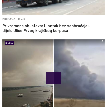
Pre 9 h
DRUŠTVO
|
Privremena obustava: U petak bez saobraćaja u
dijelu Ulice Prvog krajiškog korpusa
0
3 slika