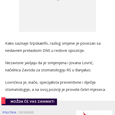
Kako saznaje Srpskainfo, razlog smjene je povezan sa
nedavnim prelaskom DNS u redove opozicije.
Nezavisne javljaju da je smijenjena i Jovana Lovrić,
načelnica Zavoda za stomatologiju RS u Banjaluci.
Lovrićeva je, inače, specijalista preventivne i dječije
stomatologije, a na ovoj poziciji je provela četiri mjeseca.
MOŽDA ĆE VAS ZANIMATI
0
POLITIKA
20.11.2020.
|