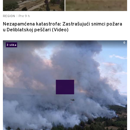
Pre 9 h
REGION
|
Nezapamćena katastrofa: Zastrašujući snimci požara
u Deliblatskoj peščari (Video)
0
3 slika