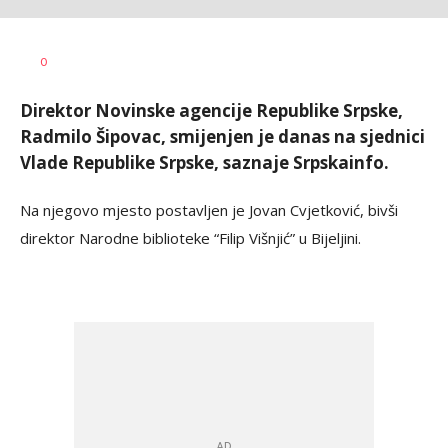
Vesna
AUTOR
0
Kerkez
Direktor Novinske agencije Republike Srpske,
Radmilo Šipovac, smijenjen je danas na sjednici
Vlade Republike Srpske, saznaje Srpskainfo.
Na njegovo mjesto postavljen je Jovan Cvjetković, bivši
direktor Narodne biblioteke “Filip Višnjić” u Bijeljini.