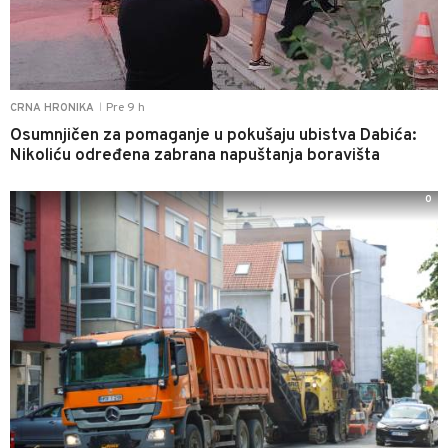
Pre 9 h
CRNA HRONIKA
|
Osumnjičen za pomaganje u pokušaju ubistva Dabića:
Nikoliću određena zabrana napuštanja boravišta
0