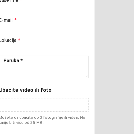
Vaše ime
*
E-mail
*
Lokacija
*
Ubacite video ili foto
Možete da ubacite do 3 fotografije ili videa. Ne
smije biti više od 25 MB.