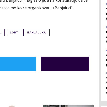
u Banjaluci", naglasio je, a na konstataciju da će
da vidimo ko će organizovati u Banjaluci”.
A
LGBT
BANJALUKA
0
0