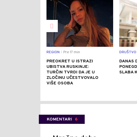
REGION
Pre 17 min
DRUŠTVO
|
PREOKRET U ISTRAZI
DANAS D
UBISTVA RUSKINJE:
PONEGD
TURČIN TVRDI DA JE U
SLABA 
ZLOČINU UČESTVOVALO
VIŠE OSOBA
KOMENTARI
6