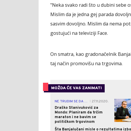
"Neka svako radi što u dubini sebe o
Mislim da je jedna gej parada dovoljna
sasvim dovoljno. Mislim da nema potr
gostujući na televiziji Face.
On smatra, kao gradonačelnik Banjalu
taj način promovišu na trgovima.
MOŽDA ĆE VAS ZANIMATI
NE TRUDIM SE DA DOBIJEM SKUPŠTINSKU VEĆINU
27.11.2020.
|
Draško Stanivuković za
Mondo: Planiram da trčim
maraton i ne bavim se
političkom trgovinom
Šta Banjalučani misle o rezultatima izb