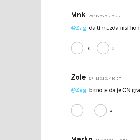
Mnk
29.11.2020. / 08:50
@Zagi
da ti mozda nisi ho
10
3
Zole
29.11.2020. / 10:07
@Zagi
bitno je da je ON gr
1
4