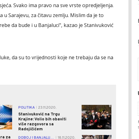
sjeća. Svako ima pravo na sve vrste opredjeljenja.
 u Sarajevu, za čitavu zemlju. Mislim da je to
ebe da bude i u Banjaluci", kazao je Stanivuković
ke, da su to vrijednosti koje ne trebaju da se na
15
0
POLITIKA
23.11.2020.
|
Stanivuković na Trgu
Krajine: Volio bih obaviti
više razgovora sa
Radojičićem
0
ora za
DOBOJ I BANJALUKA
18.11.2020.
|