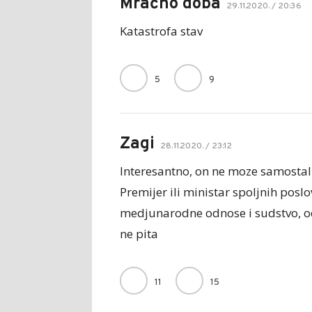
Mračno doba
29.11.2020. / 20:36
Katastrofa stav
5
9
Zagi
28.11.2020. / 23:12
Interesantno, on ne moze samostaln
Premijer ili ministar spoljnih poslo
medjunarodne odnose i sudstvo, od
ne pita
11
15