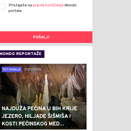
Pristajete na
pravila korišćenja
Mondo
portala.
POŠALJI
MONDO REPORTAŽE
0
21.07.2026.
PUTOVANJA
NAJDUŽA PEĆINA U BIH KRIJE
JEZERO, HILJADE ŠIŠMIŠA I
KOSTI PEĆINSKOG MED...