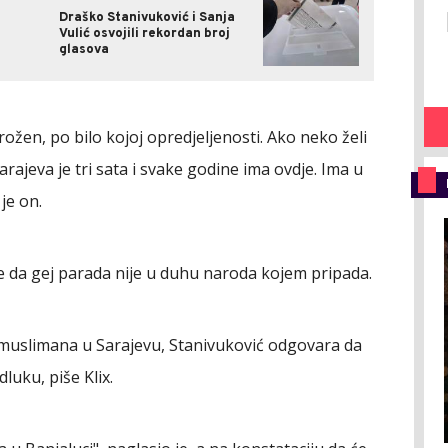
Draško Stanivuković i Sanja
Vulić osvojili rekordan broj
glasova
ožen, po bilo kojoj opredjeljenosti. Ako neko želi
arajeva je tri sata i svake godine ima ovdje. Ima u
je on.
te da gej parada nije u duhu naroda kojem pripada.
i muslimana u Sarajevu, Stanivuković odgovara da
luku, piše Klix.