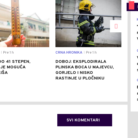
Pre 1 h
CRNA HRONIKA
Pre 1 h
SVIJ
|
|
O 41 STEPEN,
DOBOJ: EKSPLODIRALA
UN 
JE MOGUĆA
PLINSKA BOCA U MAJEVCU,
ISL
KIŠA
GORJELO I NISKO
PRE
RASTINJE U PLOČNIKU
PRI
BEZ
SVI KOMENTARI