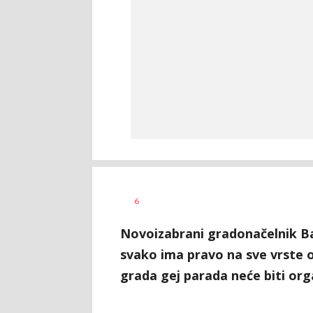
Vesna
AUTOR
6
Kerkez
Novoizabrani gradonačelnik Ba
svako ima pravo na sve vrste op
grada gej parada neće biti or