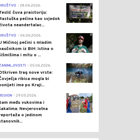
0
DRUŠTVO
28.06.2026.
|
Teslić čuva praistoriju:
Rastuška pećina kao svjedok
života neandertalac...
0
DRUŠTVO
06.06.2026.
|
U Mićinoj pećini s mladim
naučnikom iz BiH: Istina o
šišmišima i mitu o ...
0
ZANIMLJIVOSTI
05.06.2026.
|
Otkriven trag nove vrste:
Čovječja ribica mogla bi
ponijeti ime po Kraji...
0
REGION
29.05.2026.
|
Sam među vukovima i
šakalima: Nevjerovatna
reportaža o jedinom
stanovnik...
0
0