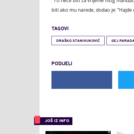
"To neće biti za vrijeme mog mandata 
biti ako mu narede, dodao je: “Hajde 
TAGOVI
DRAŠKO STANIVUKOVIĆ
GEJ PARAD
PODIJELI
JOŠ IZ INFO
0