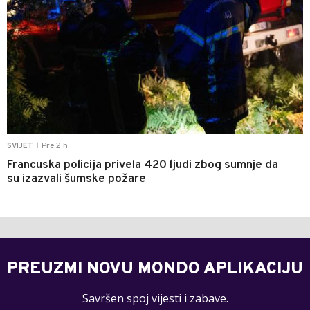
Pre 2 h
SVIJET
|
Francuska policija privela 420 ljudi zbog sumnje da
su izazvali šumske požare
PREUZMI NOVU MONDO APLIKACIJU
Savršen spoj vijesti i zabave.