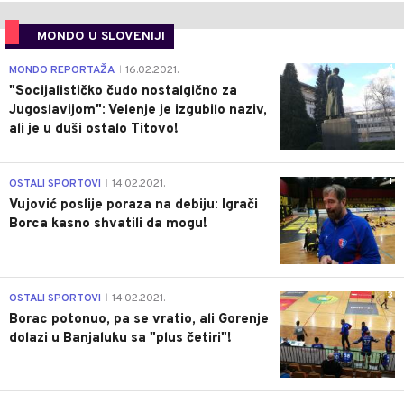
MONDO U SLOVENIJI
4
MONDO REPORTAŽA
16.02.2021.
|
"Socijalističko čudo nostalgično za
Jugoslavijom": Velenje je izgubilo naziv,
ali je u duši ostalo Titovo!
1
OSTALI SPORTOVI
14.02.2021.
|
Vujović poslije poraza na debiju: Igrači
Borca kasno shvatili da mogu!
3
OSTALI SPORTOVI
14.02.2021.
|
Borac potonuo, pa se vratio, ali Gorenje
dolazi u Banjaluku sa "plus četiri"!