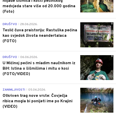
hiljade šišmiša i kosti pećinskog
medvjeda stare više od 20.000 godina
(Foto)
0
DRUŠTVO
28.06.2026.
|
Teslić čuva praistoriju: Rastuška pećina
kao svjedok života neandertalaca
(FOTO)
0
DRUŠTVO
06.06.2026.
|
U Mićinoj pećini s mladim naučnikom iz
BiH: Istina o šišmišima i mitu o kosi
(FOTO/VIDEO)
0
ZANIMLJIVOSTI
05.06.2026.
|
Otkriven trag nove vrste: Čovječja
ribica mogla bi ponijeti ime po Krajini
(VIDEO)