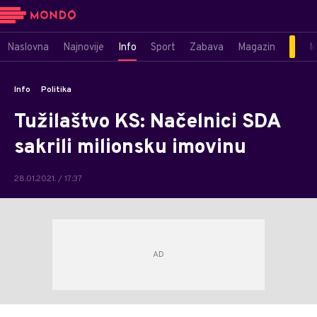
Naslovna
Najnovije
Info
Sport
Zabava
Magazin
M
Info
Politika
Tužilaštvo KS: Načelnici SDA
sakrili milionsku imovinu
28.01.2021. / 17:37