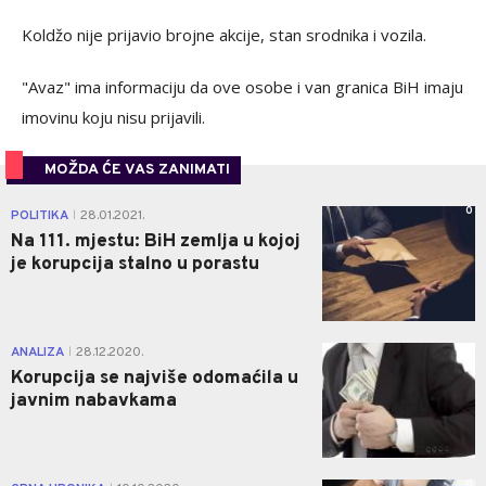
Koldžo nije prijavio brojne akcije, stan srodnika i vozila.
"Avaz" ima informaciju da ove osobe i van granica BiH imaju
imovinu koju nisu prijavili.
MOŽDA ĆE VAS ZANIMATI
0
POLITIKA
28.01.2021.
|
Na 111. mjestu: BiH zemlja u kojoj
je korupcija stalno u porastu
0
ANALIZA
28.12.2020.
|
Korupcija se najviše odomaćila u
javnim nabavkama
0