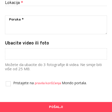
Lokacija
*
Ubacite video ili foto
Možete da ubacite do 3 fotografije ili videa. Ne smije biti
više od 25 MB.
Pristajete na
Mondo portala.
pravila korišćenja
POŠALJI