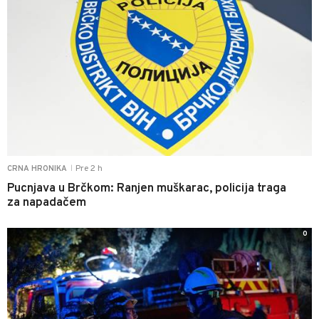
Pre 2 h
CRNA HRONIKA
|
Pucnjava u Brčkom: Ranjen muškarac, policija traga
za napadačem
0