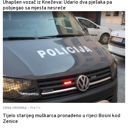
Uhapšen vozač iz Kneževa: Udario dva pješaka pa
pobjegao sa mjesta nesreće
0
Pre 1 h
CRNA HRONIKA
|
Tijelo starijeg muškarca pronađeno u rijeci Bosni kod
Zenice