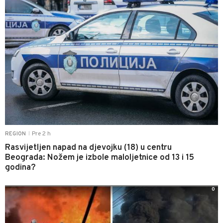
Pre 2 h
REGION
|
Rasvijetljen napad na djevojku (18) u centru
Beograda: Nožem je izbole maloljetnice od 13 i 15
godina?
0