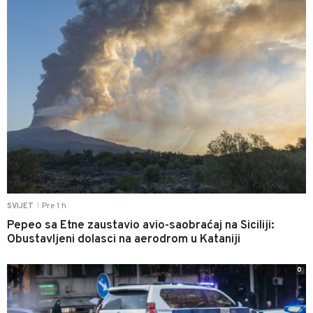
Pre 1 h
SVIJET
|
Pepeo sa Etne zaustavio avio-saobraćaj na Siciliji:
Obustavljeni dolasci na aerodrom u Kataniji
0