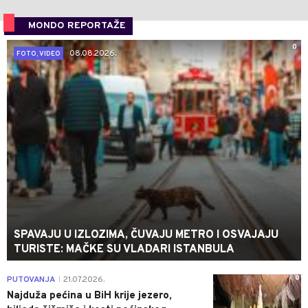
MONDO REPORTAŽE
0
08.08.2026.
FOTO, VIDEO
SPAVAJU U IZLOZIMA, ČUVAJU METRO I OSVAJAJU
TURISTE: MAČKE SU VLADARI ISTANBULA
0
PUTOVANJA
21.07.2026.
|
Najduža pećina u BiH krije jezero,