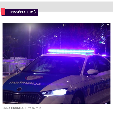
PROČITAJ JOŠ
0
Pre 16 min
CRNA HRONIKA
|