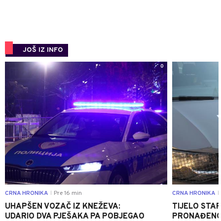
JOŠ IZ INFO
0
CRNA HRONIKA
Pre 16 min
CRNA HRONIKA
|
|
UHAPŠEN VOZAČ IZ KNEŽEVA:
TIJELO STA
UDARIO DVA PJEŠAKA PA POBJEGAO
PRONAĐENO 