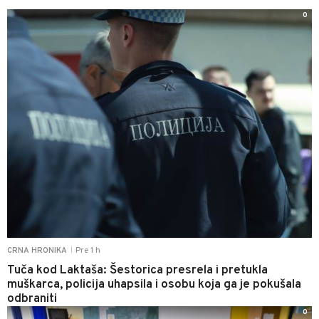
0
Pre 1 h
CRNA HRONIKA
|
Tuča kod Laktaša: Šestorica presrela i pretukla
muškarca, policija uhapsila i osobu koja ga je pokušala
odbraniti
0