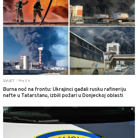
Pre 2 h
SVIJET
|
Burna noć na frontu: Ukrajinci gađali rusku rafineriju
nafte u Tatarstanu, izbili požari u Donjeckoj oblasti
0