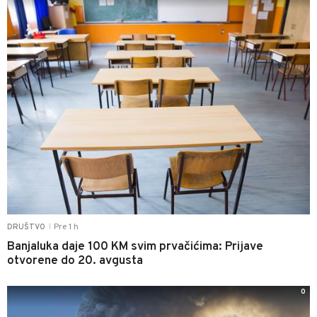
Pre 1 h
DRUŠTVO
|
Banjaluka daje 100 KM svim prvačićima: Prijave
otvorene do 20. avgusta
0