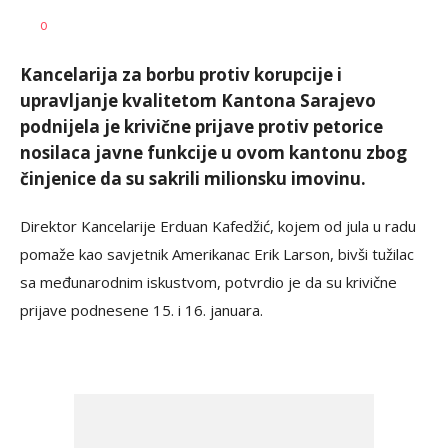
Dušan
AUTOR
0
Volaš
Kancelarija za borbu protiv korupcije i
upravljanje kvalitetom Kantona Sarajevo
podnijela je krivične prijave protiv petorice
nosilaca javne funkcije u ovom kantonu zbog
činjenice da su sakrili milionsku imovinu.
Direktor Kancelarije Erduan Kafedžić, kojem od jula u radu
pomaže kao savjetnik Amerikanac Erik Larson, bivši tužilac
sa međunarodnim iskustvom, potvrdio je da su krivične
prijave podnesene 15. i 16. januara.