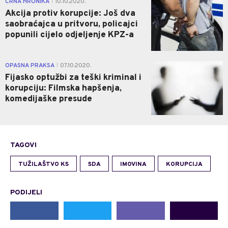
CRNA HRONIKA
10.10.2020.
|
Akcija protiv korupcije: Još dva
saobraćajca u pritvoru, policajci
popunili cijelo odjeljenje KPZ-a
1
OPASNA PRAKSA
07.10.2020.
|
Fijasko optužbi za teški kriminal i
korupciju: Filmska hapšenja,
komedijaške presude
TAGOVI
TUŽILAŠTVO KS
SDA
IMOVINA
KORUPCIJA
PODIJELI