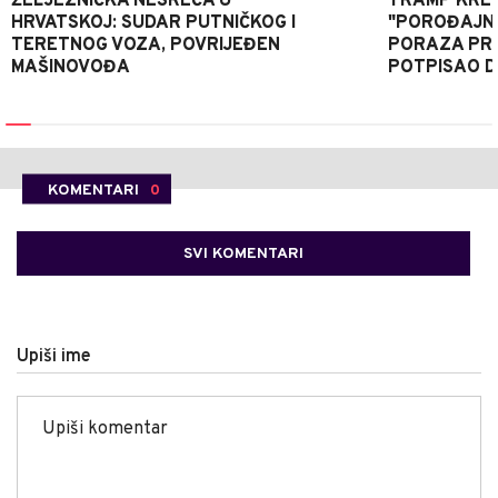
ŽELJEZNIČKA NESREĆA U
TRAMP KRE
HRVATSKOJ: SUDAR PUTNIČKOG I
"POROĐAJNI
TERETNOG VOZA, POVRIJEĐEN
PORAZA PR
MAŠINOVOĐA
POTPISAO D
KOMENTARI
0
SVI KOMENTARI
Upiši ime