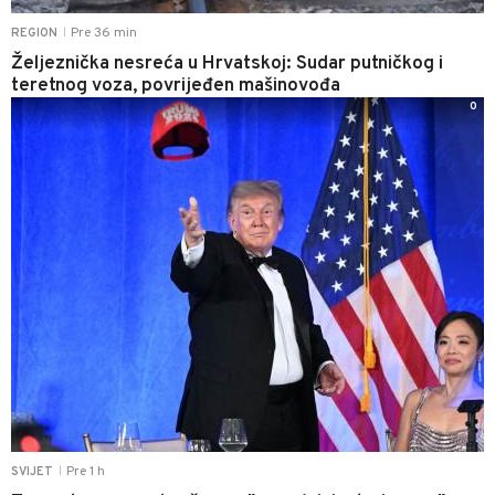
Pre 36 min
REGION
|
Željeznička nesreća u Hrvatskoj: Sudar putničkog i
teretnog voza, povrijeđen mašinovođa
0
Pre 1 h
SVIJET
|