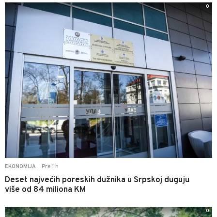
0
Pre 1 h
EKONOMIJA
|
Deset najvećih poreskih dužnika u Srpskoj duguju
više od 84 miliona KM
0