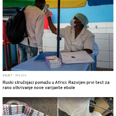
Pre 13 h
SVIJET
|
Ruski stručnjaci pomažu u Africi: Razvijen prvi test za
rano otkrivanje nove varijante ebole
0