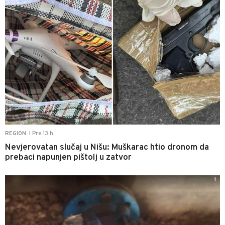
Pre 13 h
REGION
|
Nevjerovatan slučaj u Nišu: Muškarac htio dronom da
prebaci napunjen pištolj u zatvor
1