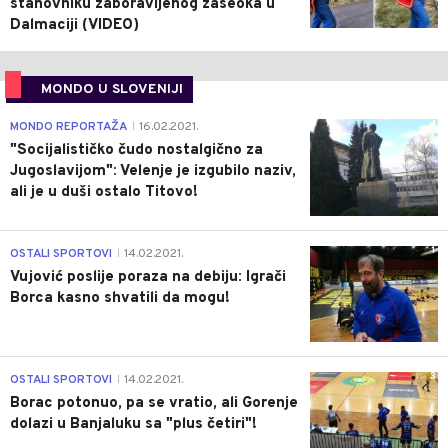
stanovniku zaboravljenog zaseoka u
Dalmaciji (VIDEO)
MONDO U SLOVENIJI
4
MONDO REPORTAŽA
16.02.2021.
|
"Socijalističko čudo nostalgično za
Jugoslavijom": Velenje je izgubilo naziv,
ali je u duši ostalo Titovo!
1
OSTALI SPORTOVI
14.02.2021.
|
Vujović poslije poraza na debiju: Igrači
Borca kasno shvatili da mogu!
3
OSTALI SPORTOVI
14.02.2021.
|
Borac potonuo, pa se vratio, ali Gorenje
dolazi u Banjaluku sa "plus četiri"!