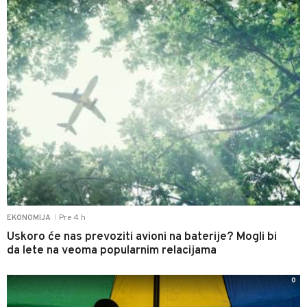
Pre 4 h
EKONOMIJA
|
Uskoro će nas prevoziti avioni na baterije? Mogli bi
da lete na veoma popularnim relacijama
0