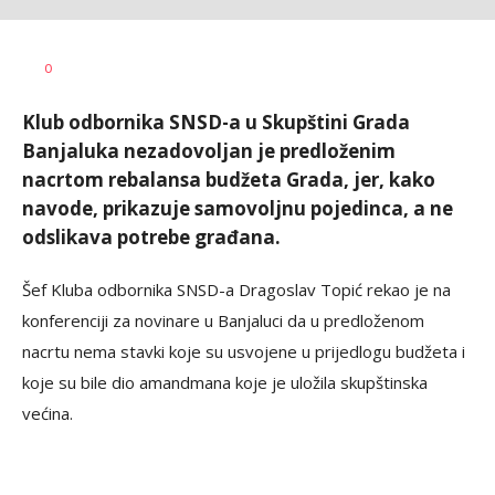
Dušan
AUTOR
0
Volaš
Klub odbornika SNSD-a u Skupštini Grada
Banjaluka nezadovoljan je predloženim
nacrtom rebalansa budžeta Grada, jer, kako
navode, prikazuje samovoljnu pojedinca, a ne
odslikava potrebe građana.
Šef Kluba odbornika SNSD-a Dragoslav Topić rekao je na
konferenciji za novinare u Banjaluci da u predloženom
nacrtu nema stavki koje su usvojene u prijedlogu budžeta i
koje su bile dio amandmana koje je uložila skupštinska
većina.