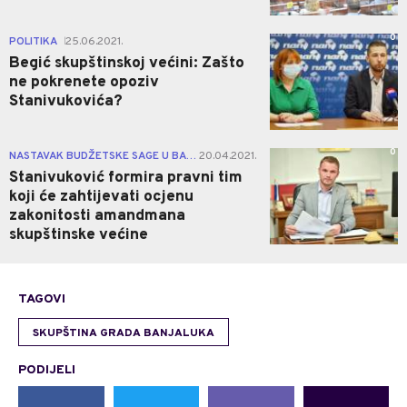
0
POLITIKA
25.06.2021.
|
Begić skupštinskoj većini: Zašto
ne pokrenete opoziv
Stanivukovića?
0
NASTAVAK BUDŽETSKE SAGE U BANJALUCI
20.04.2021.
|
Stanivuković formira pravni tim
koji će zahtijevati ocjenu
zakonitosti amandmana
skupštinske većine
TAGOVI
SKUPŠTINA GRADA BANJALUKA
PODIJELI