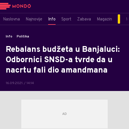
Naslovna
Najnovije
Info
Sport
Zabava
Magazin
M
Info
Politika
Rebalans budžeta u Banjaluci:
Odbornici SNSD-a tvrde da u
nacrtu fali dio amandmana
16.09.2021. / 14:14