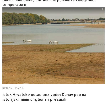
Danas naoblačenje uz lokalne pljuskove i blagi pad
temperature
1
Pre 1 h
REGION
|
Istok Hrvatske ostao bez vode: Dunav pao na
istorijski minimum, bunari presušili