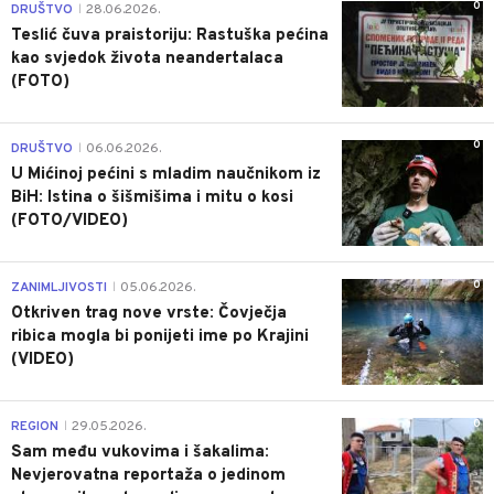
0
DRUŠTVO
28.06.2026.
|
Teslić čuva praistoriju: Rastuška pećina
kao svjedok života neandertalaca
(FOTO)
0
DRUŠTVO
06.06.2026.
|
U Mićinoj pećini s mladim naučnikom iz
BiH: Istina o šišmišima i mitu o kosi
(FOTO/VIDEO)
0
ZANIMLJIVOSTI
05.06.2026.
|
Otkriven trag nove vrste: Čovječja
ribica mogla bi ponijeti ime po Krajini
(VIDEO)
0
REGION
29.05.2026.
|
Sam među vukovima i šakalima:
Nevjerovatna reportaža o jedinom