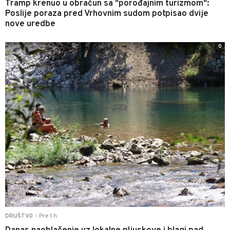
Tramp krenuo u obračun sa "porođajnim turizmom":
Poslije poraza pred Vrhovnim sudom potpisao dvije
nove uredbe
0
Pre 1 h
DRUŠTVO
|