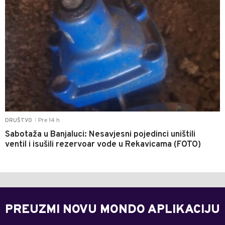
Pre 14 h
DRUŠTVO
|
Sabotaža u Banjaluci: Nesavjesni pojedinci uništili
ventil i isušili rezervoar vode u Rekavicama (FOTO)
PREUZMI NOVU MONDO APLIKACIJU