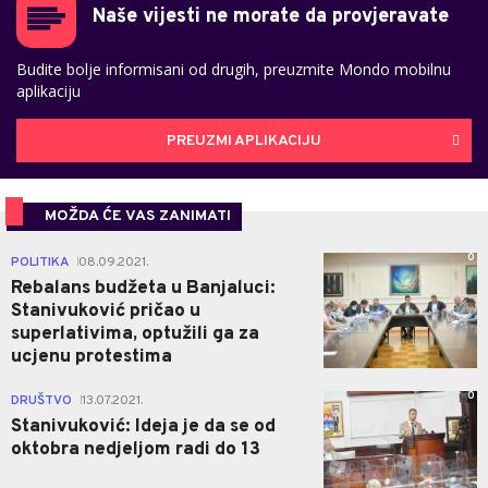
Naše vijesti ne morate da provjeravate
Budite bolje informisani od drugih, preuzmite Mondo mobilnu
aplikaciju
PREUZMI APLIKACIJU
MOŽDA ĆE VAS ZANIMATI
0
POLITIKA
08.09.2021.
|
Rebalans budžeta u Banjaluci:
Stanivuković pričao u
superlativima, optužili ga za
ucjenu protestima
0
DRUŠTVO
13.07.2021.
|
Stanivuković: Ideja je da se od
oktobra nedjeljom radi do 13