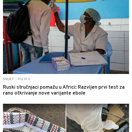
Pre 10 h
SVIJET
|
Ruski stručnjaci pomažu u Africi: Razvijen prvi test za
rano otkrivanje nove varijante ebole
0