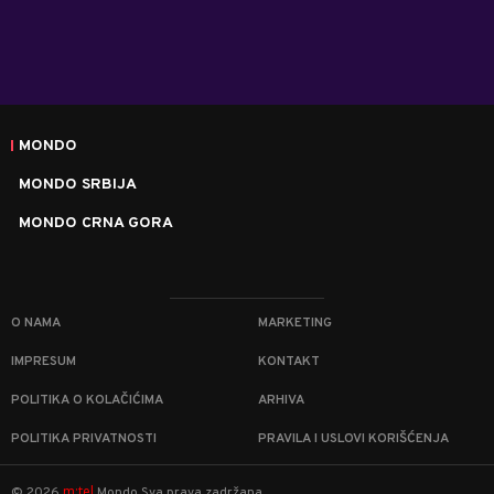
MONDO
MONDO SRBIJA
MONDO CRNA GORA
O NAMA
MARKETING
IMPRESUM
KONTAKT
POLITIKA O KOLAČIĆIMA
ARHIVA
POLITIKA PRIVATNOSTI
PRAVILA I USLOVI KORIŠĆENJA
m:tel
©
2026
Mondo
Sva prava zadržana.