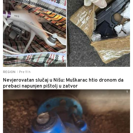
Pre 11 h
REGION
|
Nevjerovatan slučaj u Nišu: Muškarac htio dronom da
prebaci napunjen pištolj u zatvor
1