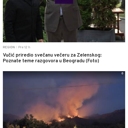
Pre 12 h
REGION
|
Vučić priredio svečanu večeru za Zelenskog:
Poznate teme razgovora u Beogradu (Foto)
0