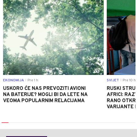
0
EKONOMIJA
Pre 1 h
SVIJET
Pre 10 h
|
|
USKORO ĆE NAS PREVOZITI AVIONI
RUSKI STRU
NA BATERIJE? MOGLI BI DA LETE NA
AFRICI: RAZ
VEOMA POPULARNIM RELACIJAMA
RANO OTKRI
VARIJANTE 