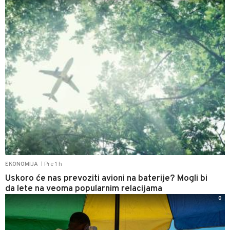
Pre 1 h
EKONOMIJA
|
Uskoro će nas prevoziti avioni na baterije? Mogli bi
da lete na veoma popularnim relacijama
0