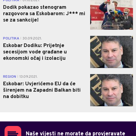
POLITIKA
01.10.2021.
|
Dodik pokazao stenogram
razgovora sa Eskobarom: J*** mi
se za sankcije!
2
POLITIKA
30.09.2021.
|
Eskobar Dodiku: Prijetnje
secesijom vode građane u
ekonomski očaj i izolaciju
0
REGION
13.09.2021.
|
Eskobar: Uvjerićemo EU da će
širenjem na Zapadni Balkan biti
na dobitku
Naše vijesti ne morate da provjeravate