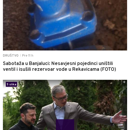
Pre 11 h
DRUŠTVO
|
Sabotaža u Banjaluci: Nesavjesni pojedinci uništili
ventil i isušili rezervoar vode u Rekavicama (FOTO)
0
5 slika