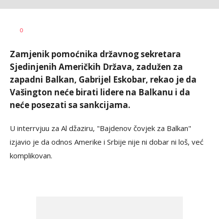
Željko
AUTOR
0
Svitlica
Zamjenik pomoćnika državnog sekretara
Sjedinjenih Američkih Država, zadužen za
zapadni Balkan, Gabrijel Eskobar, rekao je da
Vašington neće birati lidere na Balkanu i da
neće posezati sa sankcijama.
U interrvjuu za Al džaziru, "Bajdenov čovjek za Balkan"
izjavio je da odnos Amerike i Srbije nije ni dobar ni loš, već
komplikovan.