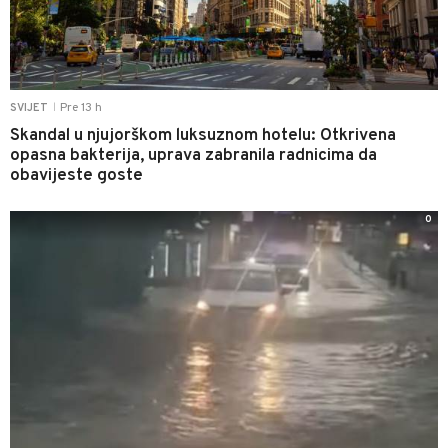
Pre 13 h
SVIJET
|
Skandal u njujorškom luksuznom hotelu: Otkrivena
opasna bakterija, uprava zabranila radnicima da
obavijeste goste
0