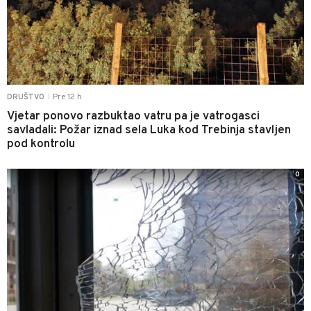
Pre 12 h
DRUŠTVO
|
Vjetar ponovo razbuktao vatru pa je vatrogasci
savladali: Požar iznad sela Luka kod Trebinja stavljen
pod kontrolu
0