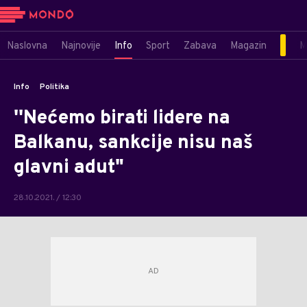
Naslovna
Najnovije
Info
Sport
Zabava
Magazin
M
Info
Politika
''Nećemo birati lidere na
Balkanu, sankcije nisu naš
glavni adut"
28.10.2021. / 12:30