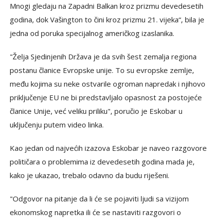
Mnogi gledaju na Zapadni Balkan kroz prizmu devedesetih
godina, dok Vašington to čini kroz prizmu 21. vijeka“, bila je
jedna od poruka specijalnog američkog izaslanika.
"Želja Sjedinjenih Država je da svih šest zemalja regiona
postanu članice Evropske unije. To su evropske zemlje,
među kojima su neke ostvarile ogroman napredak i njihovo
priključenje EU ne bi predstavljalo opasnost za postojeće
članice Unije, već veliku priliku", poručio je Eskobar u
uključenju putem video linka.
Kao jedan od najvećih izazova Eskobar je naveo razgovore
političara o problemima iz devedesetih godina mada je,
kako je ukazao, trebalo odavno da budu riješeni.
"Odgovor na pitanje da li će se pojaviti ljudi sa vizijom
ekonomskog napretka ili će se nastaviti razgovori o