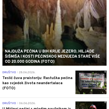
NAJDUŽA PEĆINA U BIH KRIJE JEZERO, HILJADE
ŠIŠMIŠA I KOSTI PEĆINSKOG MEDVJEDA STARE VIŠE
OD 20.000 GODINA (FOTO)
0
DRUŠTVO
28.06.2026.
|
Teslić čuva praistoriju: Rastuška pećina
kao svjedok života neandertalaca
(FOTO)
0
DRUŠTVO
06.06.2026.
|