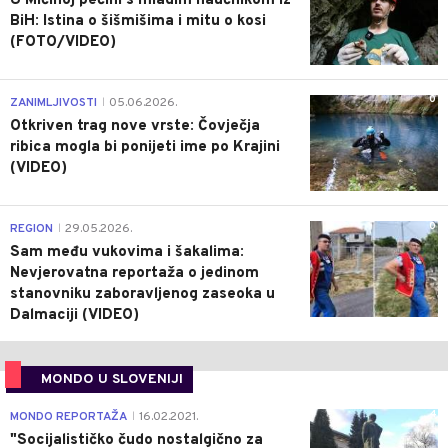
U Mićinoj pećini s mladim naučnikom iz
BiH: Istina o šišmišima i mitu o kosi
(FOTO/VIDEO)
0
ZANIMLJIVOSTI
05.06.2026.
|
Otkriven trag nove vrste: Čovječja
ribica mogla bi ponijeti ime po Krajini
(VIDEO)
0
REGION
29.05.2026.
|
Sam među vukovima i šakalima:
Nevjerovatna reportaža o jedinom
stanovniku zaboravljenog zaseoka u
Dalmaciji (VIDEO)
MONDO U SLOVENIJI
4
MONDO REPORTAŽA
16.02.2021.
|
"Socijalističko čudo nostalgično za