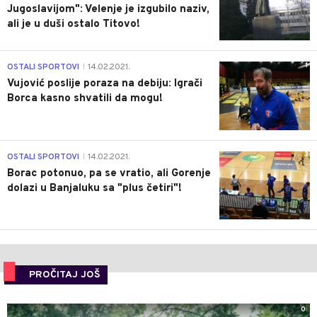
Jugoslavijom": Velenje je izgubilo naziv,
ali je u duši ostalo Titovo!
1
OSTALI SPORTOVI
14.02.2021.
|
Vujović poslije poraza na debiju: Igrači
Borca kasno shvatili da mogu!
3
OSTALI SPORTOVI
14.02.2021.
|
Borac potonuo, pa se vratio, ali Gorenje
dolazi u Banjaluku sa "plus četiri"!
PROČITAJ JOŠ
0