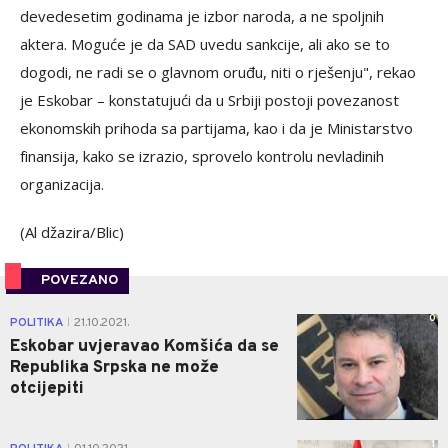
devedesetim godinama je izbor naroda, a ne spoljnih
aktera. Moguće je da SAD uvedu sankcije, ali ako se to
dogodi, ne radi se o glavnom oruđu, niti o rješenju", rekao
je Eskobar – konstatujući da u Srbiji postoji povezanost
ekonomskih prihoda sa partijama, kao i da je Ministarstvo
finansija, kako se izrazio, sprovelo kontrolu nevladinih
organizacija.
(Al džazira/Blic)
POVEZANO
0
POLITIKA
21.10.2021.
|
Eskobar uvjeravao Komšića da se
Republika Srpska ne može
otcijepiti
1