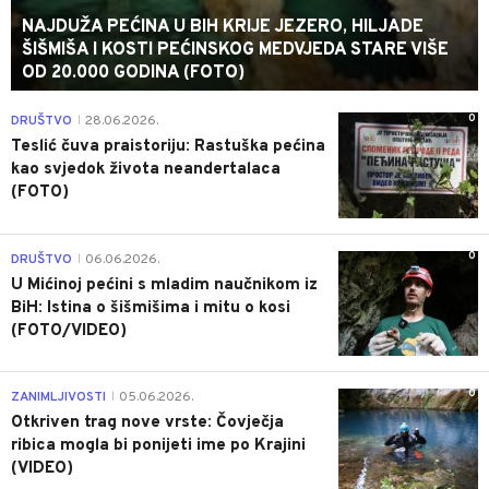
NAJDUŽA PEĆINA U BIH KRIJE JEZERO, HILJADE
ŠIŠMIŠA I KOSTI PEĆINSKOG MEDVJEDA STARE VIŠE
OD 20.000 GODINA (FOTO)
0
DRUŠTVO
28.06.2026.
|
Teslić čuva praistoriju: Rastuška pećina
kao svjedok života neandertalaca
(FOTO)
0
DRUŠTVO
06.06.2026.
|
U Mićinoj pećini s mladim naučnikom iz
BiH: Istina o šišmišima i mitu o kosi
(FOTO/VIDEO)
0
ZANIMLJIVOSTI
05.06.2026.
|
Otkriven trag nove vrste: Čovječja
ribica mogla bi ponijeti ime po Krajini
(VIDEO)