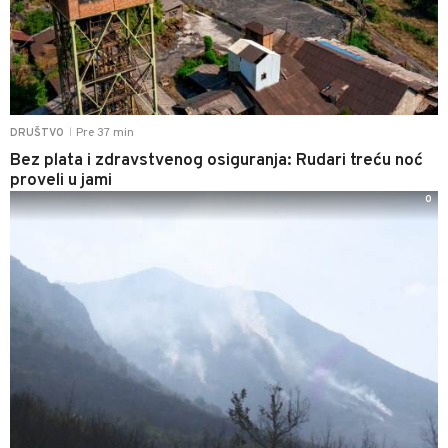
Pre 37 min
DRUŠTVO
|
Bez plata i zdravstvenog osiguranja: Rudari treću noć
proveli u jami
0