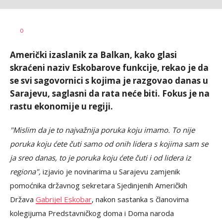
Željko
AUTOR
0
Svitlica
Američki izaslanik za Balkan, kako glasi
skraćeni naziv Eskobarove funkcije, rekao je da
se svi sagovornici s kojima je razgovao danas u
Sarajevu, saglasni da rata neće biti. Fokus je na
rastu ekonomije u regiji.
"Mislim da je to najvažnija poruka koju imamo. To nije
poruka koju ćete čuti samo od onih lidera s kojima sam se
ja sreo danas, to je poruka koju ćete čuti i od lidera iz
regiona",
izjavio je novinarima u Sarajevu zamjenik
pomoćnika državnog sekretara Sjedinjenih Američkih
Država
Gabrijel Eskobar
, nakon sastanka s članovima
kolegijuma Predstavničkog doma i Doma naroda