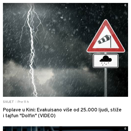
0
Pre 11 h
SVIJET
|
Poplave u Kini: Evakuisano više od 25.000 ljudi, stiže
i tajfun "Dolfin" (VIDEO)
0