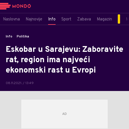
Naslovna
Najnovije
Info
Sport
Zabava
Magazin
M
Info
Politika
Eskobar u Sarajevu: Zaboravite
rat, region ima najveći
ekonomski rast u Evropi
08.11.2021. / 13:49