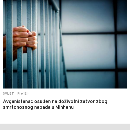
Pre 12 h
SVIJET
|
Avganistanac osuđen na doživotni zatvor zbog
smrtonosnog napada u Minhenu