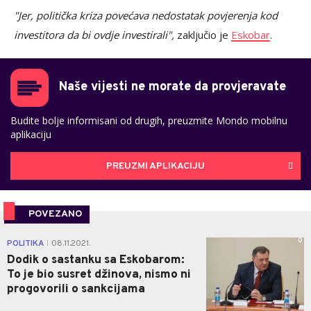
"Jer, politička kriza povećava nedostatak povjerenja kod
investitora da bi ovdje investirali",
zaključio je
Eskobar
.
Naše vijesti ne morate da provjeravate
Budite bolje informisani od drugih, preuzmite Mondo mobilnu
aplikaciju
PREUZMI APLIKACIJU
POVEZANO
0
POLITIKA
08.11.2021.
|
Dodik o sastanku sa Eskobarom:
To je bio susret džinova, nismo ni
progovorili o sankcijama