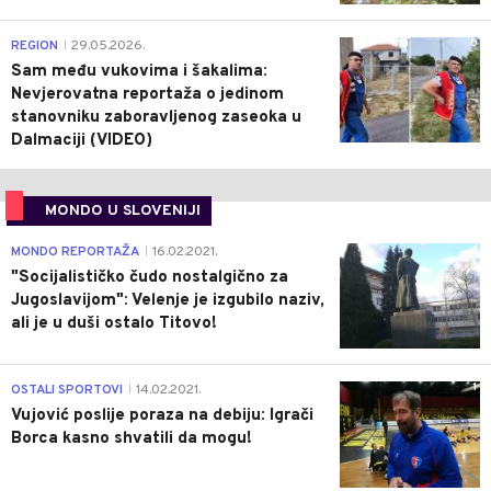
0
REGION
29.05.2026.
|
Sam među vukovima i šakalima:
Nevjerovatna reportaža o jedinom
stanovniku zaboravljenog zaseoka u
Dalmaciji (VIDEO)
MONDO U SLOVENIJI
4
MONDO REPORTAŽA
16.02.2021.
|
"Socijalističko čudo nostalgično za
Jugoslavijom": Velenje je izgubilo naziv,
ali je u duši ostalo Titovo!
1
OSTALI SPORTOVI
14.02.2021.
|
Vujović poslije poraza na debiju: Igrači
Borca kasno shvatili da mogu!