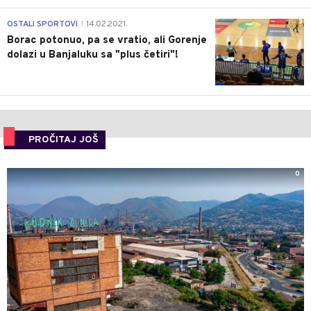
3
OSTALI SPORTOVI
14.02.2021.
|
Borac potonuo, pa se vratio, ali Gorenje
dolazi u Banjaluku sa "plus četiri"!
PROČITAJ JOŠ
0