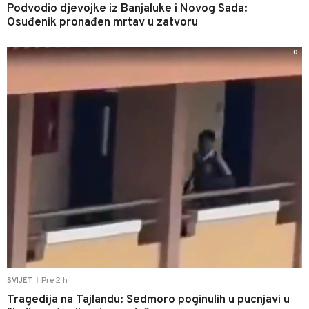
Podvodio djevojke iz Banjaluke i Novog Sada:
Osuđenik pronađen mrtav u zatvoru
0
Pre 2 h
SVIJET
|
Tragedija na Tajlandu: Sedmoro poginulih u pucnjavi u