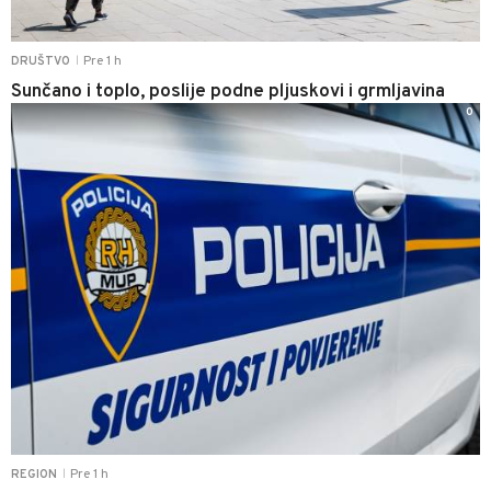
Pre 1 h
DRUŠTVO
|
Sunčano i toplo, poslije podne pljuskovi i grmljavina
0
Pre 1 h
REGION
|