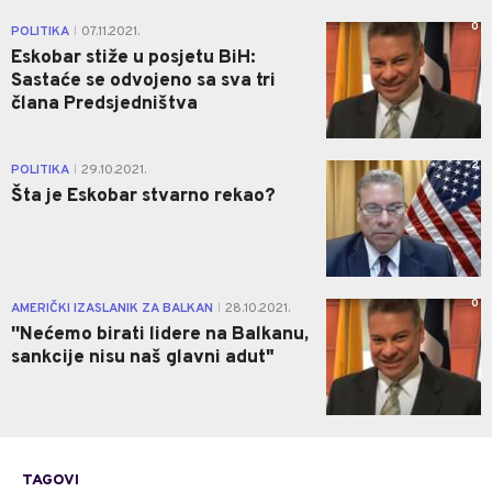
0
POLITIKA
07.11.2021.
|
Eskobar stiže u posjetu BiH:
Sastaće se odvojeno sa sva tri
člana Predsjedništva
2
POLITIKA
29.10.2021.
|
Šta je Eskobar stvarno rekao?
0
AMERIČKI IZASLANIK ZA BALKAN
28.10.2021.
|
''Nećemo birati lidere na Balkanu,
sankcije nisu naš glavni adut"
TAGOVI