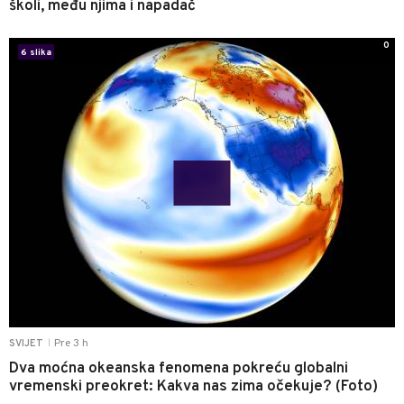
školi, među njima i napadač
0
6 slika
Pre 3 h
SVIJET
|
Dva moćna okeanska fenomena pokreću globalni
vremenski preokret: Kakva nas zima očekuje? (Foto)