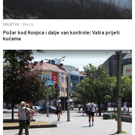
Pre 1 h
DRUŠTVO
|
Požar kod Konjica i dalje van kontrole: Vatra prijeti
kućama
0