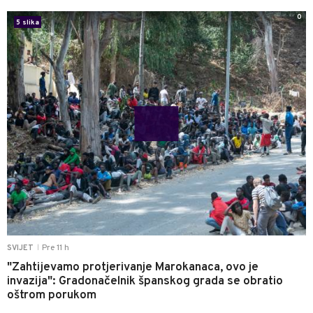
0
5 slika
Pre 11 h
SVIJET
|
"Zahtijevamo protjerivanje Marokanaca, ovo je
invazija": Gradonačelnik španskog grada se obratio
oštrom porukom