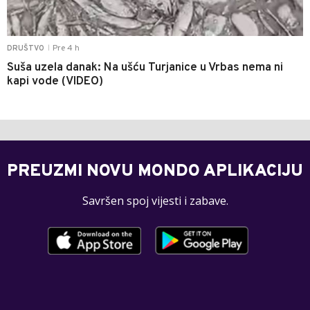
Pre 4 h
DRUŠTVO
|
Suša uzela danak: Na ušću Turjanice u Vrbas nema ni
kapi vode (VIDEO)
PREUZMI NOVU MONDO APLIKACIJU
Savršen spoj vijesti i zabave.