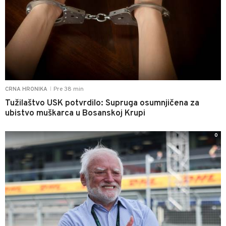
Pre 38 min
CRNA HRONIKA
|
Tužilaštvo USK potvrdilo: Supruga osumnjičena za
ubistvo muškarca u Bosanskoj Krupi
0