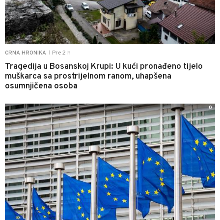
Pre 2 h
CRNA HRONIKA
|
Tragedija u Bosanskoj Krupi: U kući pronađeno tijelo
muškarca sa prostrijelnom ranom, uhapšena
osumnjičena osoba
0