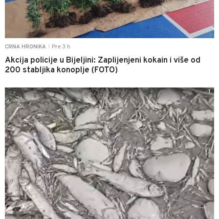
Pre 3 h
CRNA HRONIKA
|
Akcija policije u Bijeljini: Zaplijenjeni kokain i više od
200 stabljika konoplje (FOTO)
1