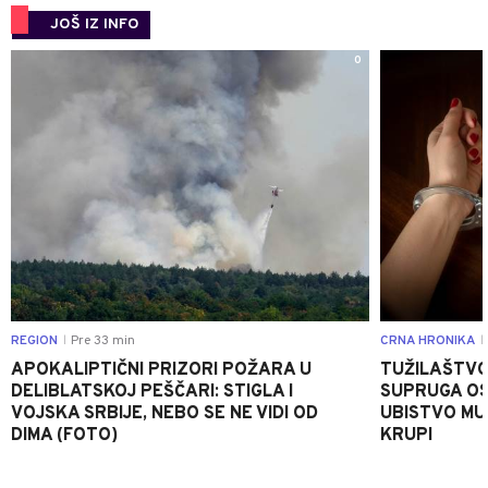
JOŠ IZ INFO
0
REGION
Pre 33 min
CRNA HRONIKA
|
|
APOKALIPTIČNI PRIZORI POŽARA U
TUŽILAŠTVO
DELIBLATSKOJ PEŠČARI: STIGLA I
SUPRUGA OS
VOJSKA SRBIJE, NEBO SE NE VIDI OD
UBISTVO MU
DIMA (FOTO)
KRUPI