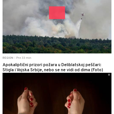
Pre 33 min
REGION
|
Apokaliptični prizori požara u Deliblatskoj peščari:
Stigla i Vojska Srbije, nebo se ne vidi od dima (Foto)
0