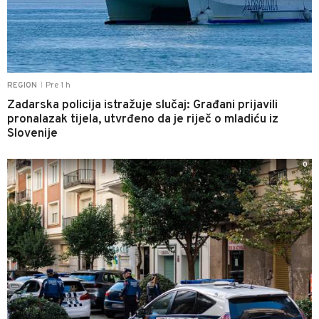
Pre 1 h
REGION
|
Zadarska policija istražuje slučaj: Građani prijavili
pronalazak tijela, utvrđeno da je riječ o mladiću iz
Slovenije
0