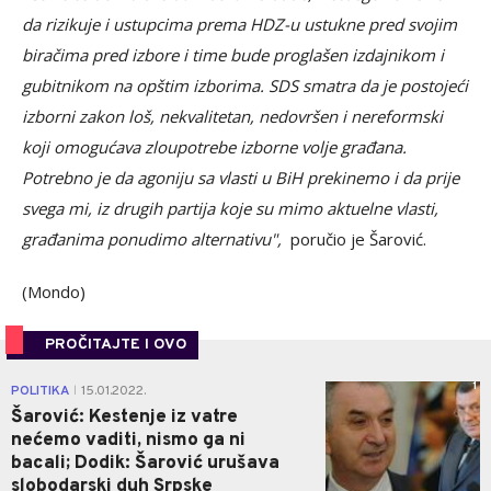
da rizikuje i ustupcima prema HDZ-u ustukne pred svojim
biračima pred izbore i time bude proglašen izdajnikom i
gubitnikom na opštim izborima. SDS smatra da je postojeći
izborni zakon loš, nekvalitetan, nedovršen i nereformski
koji omogućava zloupotrebe izborne volje građana.
Potrebno je da agoniju sa vlasti u BiH prekinemo i da prije
svega mi, iz drugih partija koje su mimo aktuelne vlasti,
građanima ponudimo alternativu",
poručio je Šarović.
(Mondo)
PROČITAJTE I OVO
1
POLITIKA
15.01.2022.
|
Šarović: Kestenje iz vatre
nećemo vaditi, nismo ga ni
bacali; Dodik: Šarović urušava
slobodarski duh Srpske