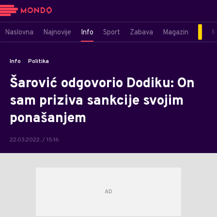
Naslovna
Najnovije
Info
Sport
Zabava
Magazin
M
Info
Politika
Šarović odgovorio Dodiku: On
sam priziva sankcije svojim
ponašanjem
22.03.2022. / 15:16