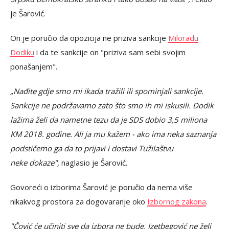
je Šarović.
On je poručio da opozicija ne priziva sankcije
Miloradu
Dodiku
i da te sankcije on "priziva sam sebi svojim
ponašanjem".
„Nađite gdje smo mi ikada tražili ili spominjali sankcije.
Sankcije ne podržavamo zato što smo ih mi iskusili. Dodik
lažima želi da nametne tezu da je SDS dobio 3,5 miliona
KM 2018. godine. Ali ja mu kažem - ako ima neka saznanja
podstičemo ga da to prijavi i dostavi Tužilaštvu
neke dokaze",
naglasio je Šarović.
Govoreći o izborima Šarović je poručio da nema više
nikakvog prostora za dogovaranje oko
Izbornog zakona
.
"Čović će učiniti sve da izbora ne bude, Izetbegović ne želi