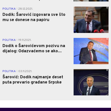
0
POLITIKA
28.12.2021.
|
Dodik: Šarović izgovara sve što
mu se donese na papiru
0
POLITIKA
19.11.2021.
|
Dodik o Šarovićevom pozivu na
dijalog: Odazvaćemo se ako...
0
POLITIKA
03.11.2021.
|
Šarović: Dodik najmanje deset
puta prevario građane Srpske