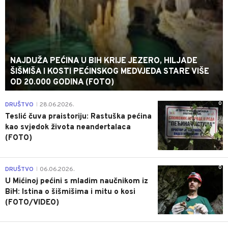
NAJDUŽA PEĆINA U BIH KRIJE JEZERO, HILJADE
ŠIŠMIŠA I KOSTI PEĆINSKOG MEDVJEDA STARE VIŠE
OD 20.000 GODINA (FOTO)
0
DRUŠTVO
28.06.2026.
|
Teslić čuva praistoriju: Rastuška pećina
kao svjedok života neandertalaca
(FOTO)
0
DRUŠTVO
06.06.2026.
|
U Mićinoj pećini s mladim naučnikom iz
BiH: Istina o šišmišima i mitu o kosi
(FOTO/VIDEO)