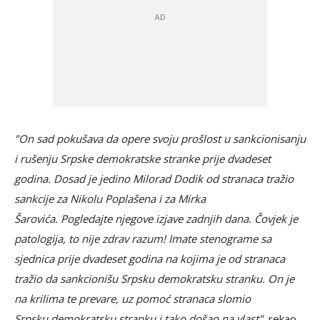
"On sad pokušava da opere svoju prošlost u sankcionisanju
i rušenju Srpske demokratske stranke prije dvadeset
godina. Dosad je jedino Milorad Dodik od stranaca tražio
sankcije za Nikolu Poplašena i za Mirka
Šarovića. Pogledajte njegove izjave zadnjih dana. Čovjek je
patologija, to nije zdrav razum! Imate stenograme sa
sjednica prije dvadeset godina na kojima je od stranaca
tražio da sankcionišu Srpsku demokratsku stranku. On je
na krilima te prevare, uz pomoć stranaca slomio
Srpsku demokratsku stranku i tako došao na vlast",
rekao