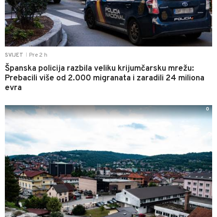
Pre 2 h
SVIJET
|
Španska policija razbila veliku krijumčarsku mrežu:
Prebacili više od 2.000 migranata i zaradili 24 miliona
evra
0