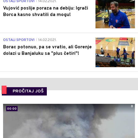
1
OSTALI SPORTOVI
14.02.2021.
|
Vujović poslije poraza na debiju: Igrači
Borca kasno shvatili da mogu!
3
OSTALI SPORTOVI
14.02.2021.
|
Borac potonuo, pa se vratio, ali Gorenje
dolazi u Banjaluku sa "plus četiri"!
PROČITAJ JOŠ
0
00:00