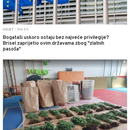
Pre 3 h
SVIJET
|
Bogataši uskoro ostaju bez najveće privilegije?
Brisel zaprijetio ovim državama zbog "zlatnih
pasoša"
0