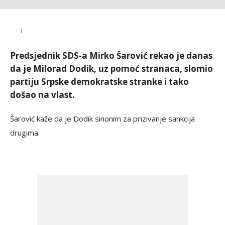
Nikolina
AUTOR
1
Damjanić
Predsjednik SDS-a Mirko Šarović rekao je danas
da je Milorad Dodik, uz pomoć stranaca, slomio
partiju Srpske demokratske stranke i tako
došao na vlast.
Šarović kaže da je Dodik sinonim za prizivanje sankcija
drugima.