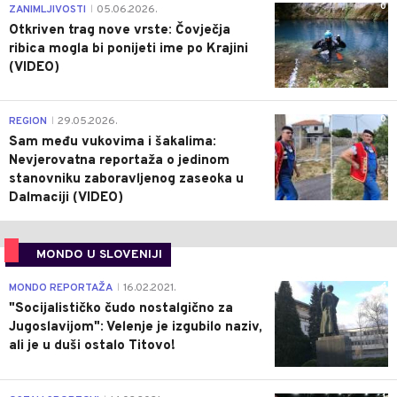
0
ZANIMLJIVOSTI
05.06.2026.
|
Otkriven trag nove vrste: Čovječja
ribica mogla bi ponijeti ime po Krajini
(VIDEO)
0
REGION
29.05.2026.
|
Sam među vukovima i šakalima:
Nevjerovatna reportaža o jedinom
stanovniku zaboravljenog zaseoka u
Dalmaciji (VIDEO)
MONDO U SLOVENIJI
4
MONDO REPORTAŽA
16.02.2021.
|
"Socijalističko čudo nostalgično za
Jugoslavijom": Velenje je izgubilo naziv,
ali je u duši ostalo Titovo!