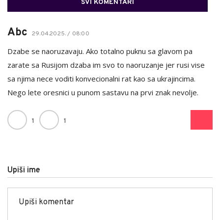
SVI KOMENTARI
Abc
29.04.2025. / 08:00
Dzabe se naoruzavaju. Ako totalno puknu sa glavom pa
zarate sa Rusijom dzaba im svo to naoruzanje jer rusi vise
sa njima nece voditi konvecionalni rat kao sa ukrajincima.
Nego lete oresnici u punom sastavu na prvi znak nevolje.
1
1
Upiši ime