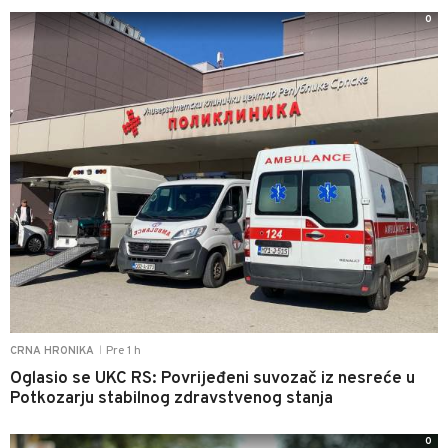
0
Pre 1 h
CRNA HRONIKA
|
Oglasio se UKC RS: Povrijeđeni suvozač iz nesreće u
Potkozarju stabilnog zdravstvenog stanja
0