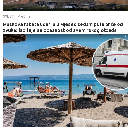
Pre 3 min
SVIJET
|
Maskova raketa udarila u Mjesec sedam puta brže od
zvuka: Ispituje se opasnost od svemirskog otpada
0