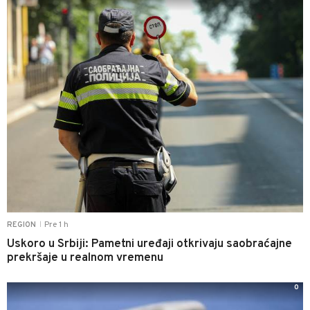
Pre 1 h
REGION
|
Uskoro u Srbiji: Pametni uređaji otkrivaju saobraćajne
prekršaje u realnom vremenu
0