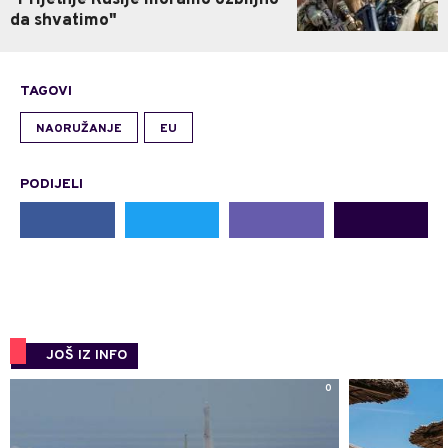
da shvatimo"
TAGOVI
NAORUŽANJE
EU
PODIJELI
JOŠ IZ INFO
0