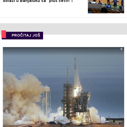
dolazi u Banjaluku sa "plus četiri"!
PROČITAJ JOŠ
0