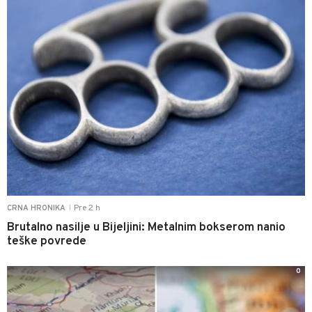
Pre 2 h
CRNA HRONIKA
|
Brutalno nasilje u Bijeljini: Metalnim bokserom nanio
teške povrede
0