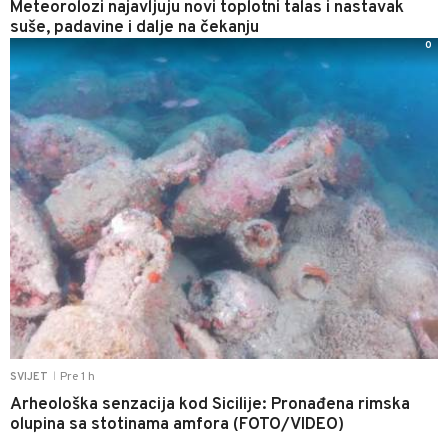
Meteorolozi najavljuju novi toplotni talas i nastavak
suše, padavine i dalje na čekanju
0
Pre 1 h
SVIJET
|
Arheološka senzacija kod Sicilije: Pronađena rimska
olupina sa stotinama amfora (FOTO/VIDEO)