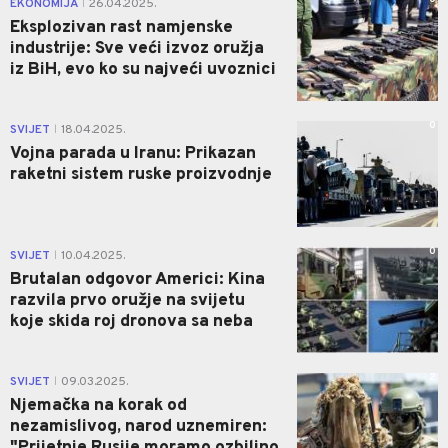
EKONOMIJA
26.04.2025.
|
Eksplozivan rast namjenske
industrije: Sve veći izvoz oružja
iz BiH, evo ko su najveći uvoznici
0
SVIJET
18.04.2025.
|
Vojna parada u Iranu: Prikazan
raketni sistem ruske proizvodnje
0
SVIJET
10.04.2025.
|
Brutalan odgovor Americi: Kina
razvila prvo oružje na svijetu
koje skida roj dronova sa neba
2
SVIJET
09.03.2025.
|
Njemačka na korak od
nezamislivog, narod uznemiren:
"Prijetnje Rusije moramo ozbiljno