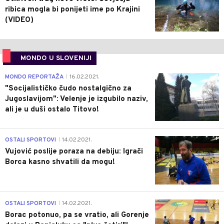
ribica mogla bi ponijeti ime po Krajini
(VIDEO)
MONDO U SLOVENIJI
4
MONDO REPORTAŽA
16.02.2021.
|
"Socijalističko čudo nostalgično za
Jugoslavijom": Velenje je izgubilo naziv,
ali je u duši ostalo Titovo!
1
OSTALI SPORTOVI
14.02.2021.
|
Vujović poslije poraza na debiju: Igrači
Borca kasno shvatili da mogu!
3
OSTALI SPORTOVI
14.02.2021.
|
Borac potonuo, pa se vratio, ali Gorenje