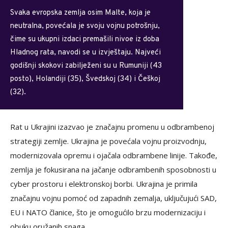
Svaka evropska zemlja osim Malte, koja je
neutralna, povećala je svoju vojnu potrošnju,
čime su ukupni izdaci premašili nivoe iz doba
Hladnog rata, navodi se u izvještaju. Najveći
godišnji skokovi zabilježeni su u Rumuniji (43
posto), Holandiji (35), Švedskoj (34) i Češkoj
(32).
Rat u Ukrajini izazvao je značajnu promenu u odbrambenoj
strategiji zemlje. Ukrajina je povećala vojnu proizvodnju,
modernizovala opremu i ojačala odbrambene linije. Takođe,
zemlja je fokusirana na jačanje odbrambenih sposobnosti u
cyber prostoru i elektronskoj borbi. Ukrajina je primila
značajnu vojnu pomoć od zapadnih zemalja, uključujući SAD,
EU i NATO članice, što je omogućilo brzu modernizaciju i
obuku oružanih snaga.