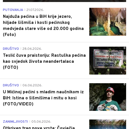
0
PUTOVANJA
21.07.2026.
|
Najduža pećina u BiH krije jezero,
hiljade šišmiša i kosti pećinskog
medvjeda stare više od 20.000 godina
(Foto)
0
DRUŠTVO
28.06.2026.
|
Teslić čuva praistoriju: Rastuška pećina
kao svjedok života neandertalaca
(FOTO)
0
DRUŠTVO
06.06.2026.
|
U Mićinoj pećini s mladim naučnikom iz
BiH: Istina o šišmišima i mitu o kosi
(FOTO/VIDEO)
0
ZANIMLJIVOSTI
05.06.2026.
|
Otkriven trag nove vrste: Čovječja