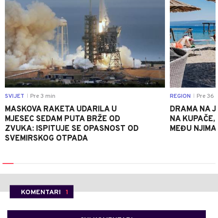
SVIJET
Pre 3 min
REGION
Pre 36 
|
|
MASKOVA RAKETA UDARILA U
DRAMA NA J
MJESEC SEDAM PUTA BRŽE OD
NA KUPAČE, 
ZVUKA: ISPITUJE SE OPASNOST OD
MEĐU NJIMA 
SVEMIRSKOG OTPADA
KOMENTARI
1