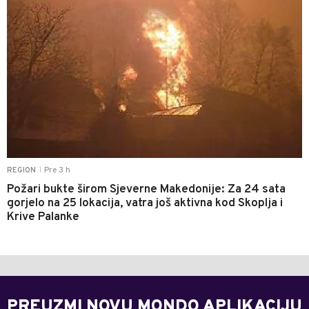
Pre 3 h
REGION
|
Požari bukte širom Sjeverne Makedonije: Za 24 sata
gorjelo na 25 lokacija, vatra još aktivna kod Skoplja i
Krive Palanke
PREUZMI NOVU MONDO APLIKACIJU