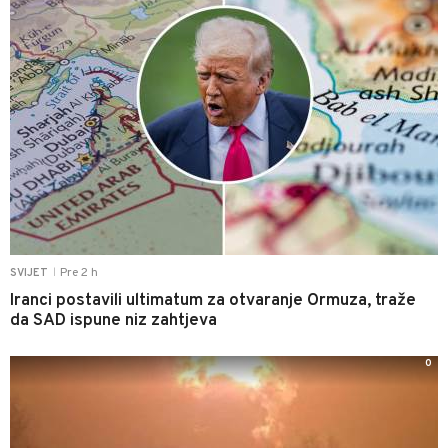
Pre 2 h
SVIJET
|
Iranci postavili ultimatum za otvaranje Ormuza, traže
da SAD ispune niz zahtjeva
0