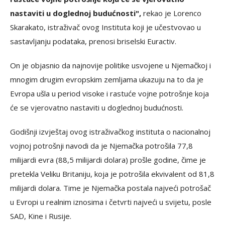
nastaviti u doglednoj budućnosti",
rekao je Lorenco
Skarakato, istraživač ovog Instituta koji je učestvovao u
sastavljanju podataka, prenosi briselski Euractiv.
On je objasnio da najnovije politike usvojene u Njemačkoj i
mnogim drugim evropskim zemljama ukazuju na to da je
Evropa ušla u period visoke i rastuće vojne potrošnje koja
će se vjerovatno nastaviti u doglednoj budućnosti.
Godišnji izvještaj ovog istraživačkog instituta o nacionalnoj
vojnoj potrošnji navodi da je Njemačka potrošila 77,8
milijardi evra (88,5 milijardi dolara) prošle godine, čime je
pretekla Veliku Britaniju, koja je potrošila ekvivalent od 81,8
milijardi dolara. Time je Njemačka postala najveći potrošač
u Evropi u realnim iznosima i četvrti najveći u svijetu, posle
SAD, Kine i Rusije.