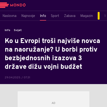
Naslovna
Najnovije
Info
Sport
Zabava
Magazin
M
Info
Svijet
Ko u Evropi troši najviše novca
na naoružanje? U borbi protiv
bezbjednosnih izazova 3
države dižu vojni budžet
29.04.2025. / 07:31