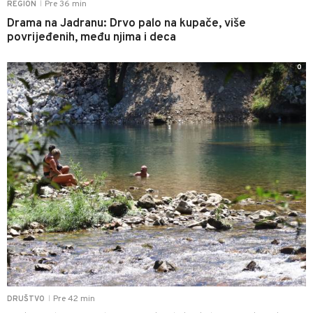
Pre 36 min
REGION
|
Drama na Jadranu: Drvo palo na kupače, više
povrijeđenih, među njima i deca
0
Pre 42 min
DRUŠTVO
|