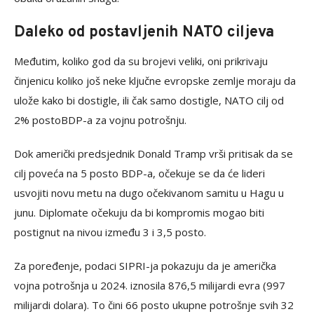
Daleko od postavljenih NATO ciljeva
Međutim, koliko god da su brojevi veliki, oni prikrivaju
činjenicu koliko još neke ključne evropske zemlje moraju da
ulože kako bi dostigle, ili čak samo dostigle, NATO cilj od
2% postoBDP-a za vojnu potrošnju.
Dok američki predsjednik Donald Tramp vrši pritisak da se
cilj poveća na 5 posto BDP-a, očekuje se da će lideri
usvojiti novu metu na dugo očekivanom samitu u Hagu u
junu. Diplomate očekuju da bi kompromis mogao biti
postignut na nivou između 3 i 3,5 posto.
Za poređenje, podaci SIPRI-ja pokazuju da je američka
vojna potrošnja u 2024. iznosila 876,5 milijardi evra (997
milijardi dolara). To čini 66 posto ukupne potrošnje svih 32