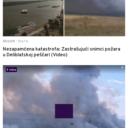
Pre 1 h
REGION
|
Nezapamćena katastrofa: Zastrašujući snimci požara
u Deliblatskoj peščari (Video)
0
3 slika