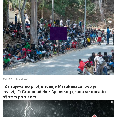
Pre 6 min
SVIJET
|
"Zahtijevamo protjerivanje Marokanaca, ovo je
invazija": Gradonačelnik španskog grada se obratio
oštrom porukom
0