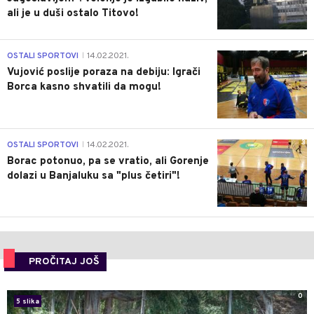
ali je u duši ostalo Titovo!
1
OSTALI SPORTOVI
14.02.2021.
|
Vujović poslije poraza na debiju: Igrači
Borca kasno shvatili da mogu!
3
OSTALI SPORTOVI
14.02.2021.
|
Borac potonuo, pa se vratio, ali Gorenje
dolazi u Banjaluku sa "plus četiri"!
PROČITAJ JOŠ
0
5 slika