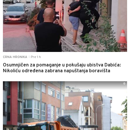
Pre 1 h
CRNA HRONIKA
|
Osumnjičen za pomaganje u pokušaju ubistva Dabića:
Nikoliću određena zabrana napuštanja boravišta
0