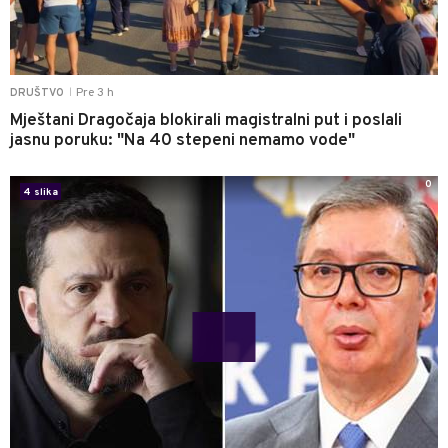
Pre 3 h
DRUŠTVO
|
Mještani Dragočaja blokirali magistralni put i poslali
jasnu poruku: "Na 40 stepeni nemamo vode"
0
4 slika