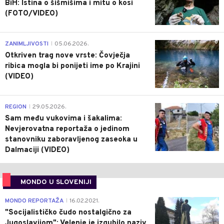
BiH: Istina o šišmišima i mitu o kosi
(FOTO/VIDEO)
0
ZANIMLJIVOSTI
05.06.2026.
|
Otkriven trag nove vrste: Čovječja
ribica mogla bi ponijeti ime po Krajini
(VIDEO)
0
REGION
29.05.2026.
|
Sam među vukovima i šakalima:
Nevjerovatna reportaža o jedinom
stanovniku zaboravljenog zaseoka u
Dalmaciji (VIDEO)
MONDO U SLOVENIJI
4
MONDO REPORTAŽA
16.02.2021.
|
"Socijalističko čudo nostalgično za
Jugoslavijom": Velenje je izgubilo naziv,