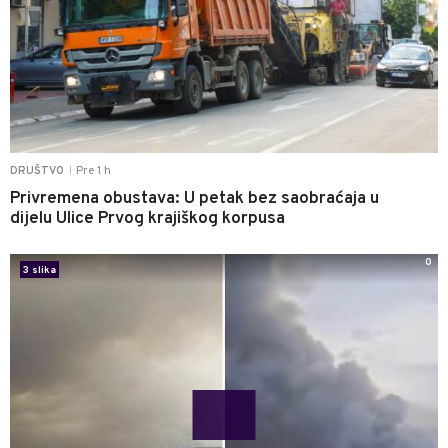
Pre 1 h
DRUŠTVO
|
Privremena obustava: U petak bez saobraćaja u
dijelu Ulice Prvog krajiškog korpusa
0
3 slika