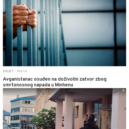
Pre 1 h
SVIJET
|
Avganistanac osuđen na doživotni zatvor zbog
smrtonosnog napada u Minhenu
0