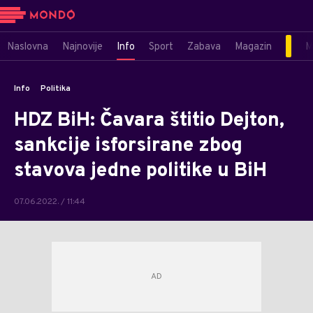
Naslovna
Najnovije
Info
Sport
Zabava
Magazin
M
Info
Politika
HDZ BiH: Čavara štitio Dejton,
sankcije isforsirane zbog
stavova jedne politike u BiH
07.06.2022. / 11:44