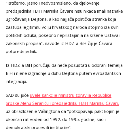
"Ističemo, jasno i nedvosmisleno, da djelovanje
predsjednika FBiH Marinka Čavare nisu nikada imali naznake
ugrožavanja Dejtona, a kao najjača politička stranka koja
zastupa legitimnu volju hrvatskog naroda stojimo iza svih
političkih odluka, posebno nepristajanja na kršene Ustava i
zakonskih propisa", navode iz HDZ-a BiH čiji je Čavara
potpredsjednik.
Iz HDZ-a BiH poručuju da neće posustati u odbrani temelja
BiH i njene izgradnje u duhu Dejtona putem evroatlantskih
integracija.
SAD su juče
uvele sankcije ministru zdravlja Republike
Srpske Alenu Šeraniću i predsjedniku FBiH Marinku Čavari,
uz obrazloženje Vašingtona da "potkopavaju pakt kojim je
okončan rat vođen od 1992. do 1995. godine, kao i
demokratski proces ili institucije".