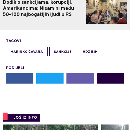
Dodik o sankcijama, korupciji,
Amerikancima: Nisam ni među
50-100 najbogatijih ljudi u RS
TAGOVI
MARINKO ČAVARA
SANKCIJE
HDZ BIH
PODIJELI
JOŠ IZ INFO
0