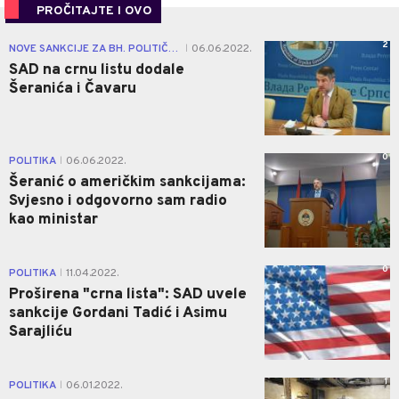
PROČITAJTE I OVO
2
NOVE SANKCIJE ZA BH. POLITIČARE
06.06.2022.
|
SAD na crnu listu dodale
Šeranića i Čavaru
0
POLITIKA
06.06.2022.
|
Šeranić o američkim sankcijama:
Svjesno i odgovorno sam radio
kao ministar
0
POLITIKA
11.04.2022.
|
Proširena "crna lista": SAD uvele
sankcije Gordani Tadić i Asimu
Sarajliću
1
POLITIKA
06.01.2022.
|