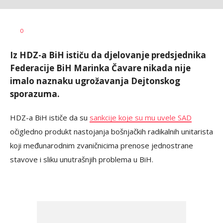
Dragana
AUTOR
0
Božić
Iz HDZ-a BiH ističu da djelovanje predsjednika
Federacije BiH Marinka Čavare nikada nije
imalo naznaku ugrožavanja Dejtonskog
sporazuma.
HDZ-a BiH ističe da su
sankcije koje su mu uvele SAD
očigledno produkt nastojanja bošnjačkih radikalnih unitarista
koji međunarodnim zvaničnicima prenose jednostrane
stavove i sliku unutrašnjih problema u BiH.