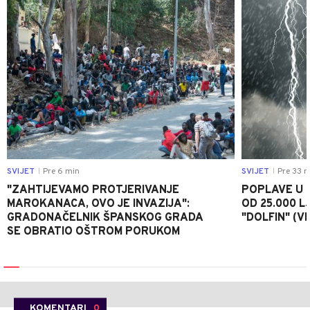
SVIJET
Pre 6 min
SVIJET
Pre 33 m
|
|
"ZAHTIJEVAMO PROTJERIVANJE
POPLAVE U K
MAROKANACA, OVO JE INVAZIJA":
OD 25.000 LJ
GRADONAČELNIK ŠPANSKOG GRADA
"DOLFIN" (V
SE OBRATIO OŠTROM PORUKOM
KOMENTARI
0