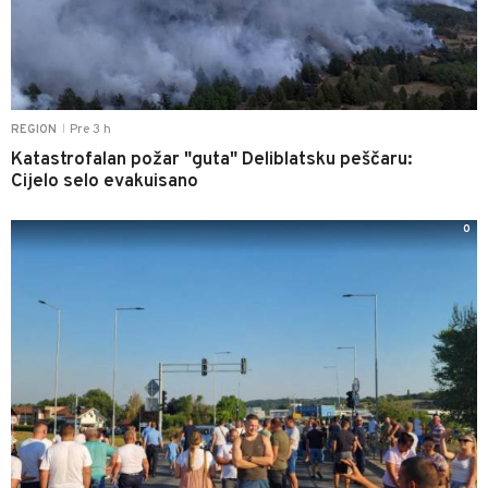
Pre 3 h
REGION
|
Katastrofalan požar "guta" Deliblatsku peščaru:
Cijelo selo evakuisano
0