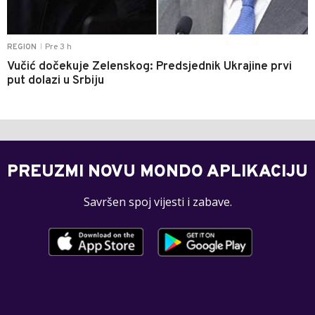
Pre 3 h
REGION
|
Vučić dočekuje Zelenskog: Predsjednik Ukrajine prvi
put dolazi u Srbiju
PREUZMI NOVU MONDO APLIKACIJU
Savršen spoj vijesti i zabave.