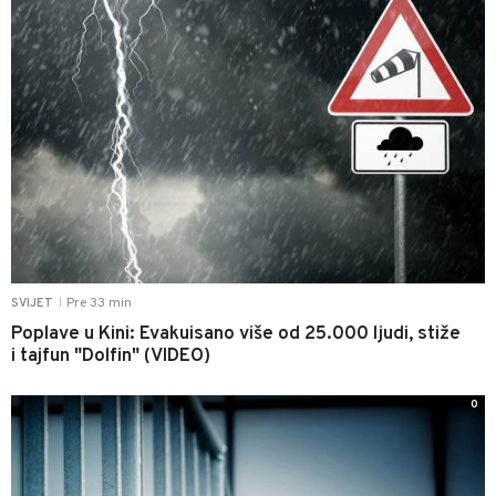
Pre 33 min
SVIJET
|
Poplave u Kini: Evakuisano više od 25.000 ljudi, stiže
i tajfun "Dolfin" (VIDEO)
0