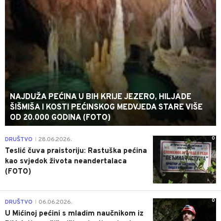
NAJDUŽA PEĆINA U BIH KRIJE JEZERO, HILJADE
ŠIŠMIŠA I KOSTI PEĆINSKOG MEDVJEDA STARE VIŠE
OD 20.000 GODINA (FOTO)
0
DRUŠTVO
28.06.2026.
|
Teslić čuva praistoriju: Rastuška pećina
kao svjedok života neandertalaca
(FOTO)
0
DRUŠTVO
06.06.2026.
|
U Mićinoj pećini s mladim naučnikom iz