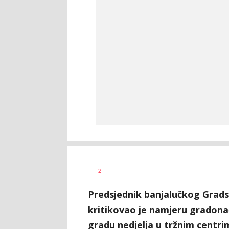
Dušan
AUTOR
2
Volaš
Predsjednik banjalučkog Grad
kritikovao je namjeru gradona
gradu nedjelja u tržnim centri