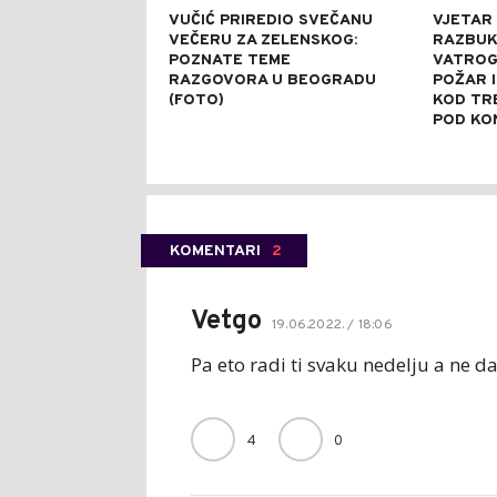
VUČIĆ PRIREDIO SVEČANU
VJETAR
VEČERU ZA ZELENSKOG:
RAZBUK
POZNATE TEME
VATROGA
RAZGOVORA U BEOGRADU
POŽAR 
(FOTO)
KOD TR
POD KO
KOMENTARI
2
Vetgo
19.06.2022. / 18:06
Pa eto radi ti svaku nedelju a ne 
4
0