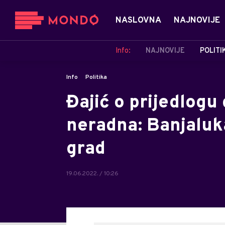
NASLOVNA
NAJNOVIJE
Info:
NAJNOVIJE
POLITI
Info
Politika
Đajić o prijedlogu
neradna: Banjaluka
grad
19.06.2022. / 10:26