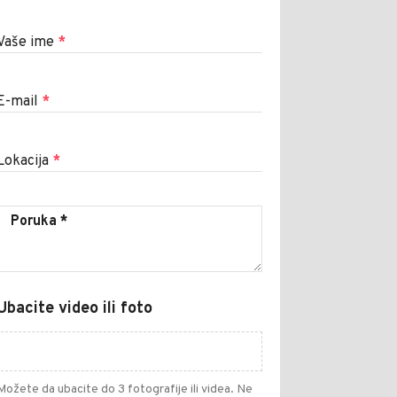
Vaše ime
*
E-mail
*
Lokacija
*
Ubacite video ili foto
Možete da ubacite do 3 fotografije ili videa. Ne