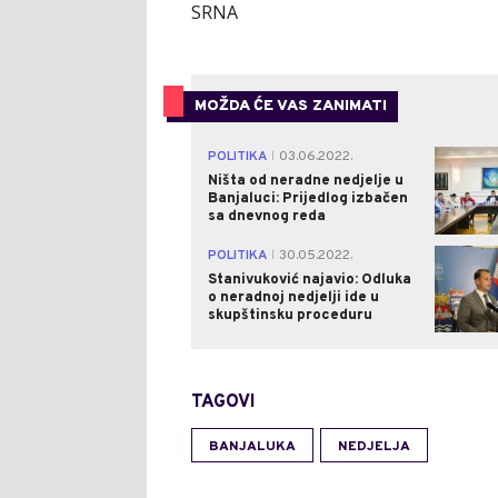
SRNA
MOŽDA ĆE VAS ZANIMATI
POLITIKA
03.06.2022.
|
Ništa od neradne nedjelje u
Banjaluci: Prijedlog izbačen
sa dnevnog reda
POLITIKA
30.05.2022.
|
Stanivuković najavio: Odluka
o neradnoj nedjelji ide u
skupštinsku proceduru
TAGOVI
BANJALUKA
NEDJELJA