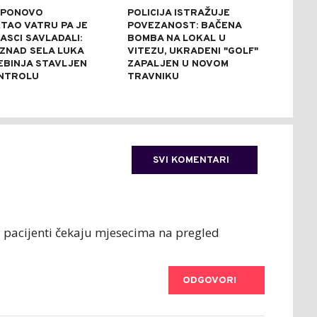
 PONOVO
POLICIJA ISTRAŽUJE
SKA
TAO VATRU PA JE
POVEZANOST: BAČENA
LUK
SCI SAVLADALI:
BOMBA NA LOKAL U
OTK
IZNAD SELA LUKA
VITEZU, UKRADENI "GOLF"
BAK
EBINJA STAVLJEN
ZAPALJEN U NOVOM
ZAB
NTROLU
TRAVNIKU
OBA
SVI KOMENTARI
da pacijenti čekaju mjesecima na pregled
ODGOVORI