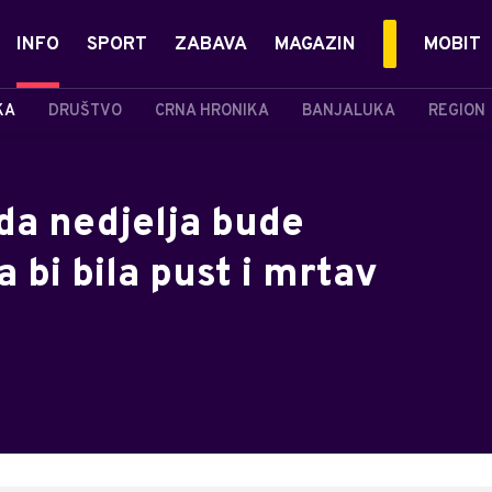
INFO
SPORT
ZABAVA
MAGAZIN
MOBIT
KA
DRUŠTVO
CRNA HRONIKA
BANJALUKA
REGION
 da nedjelja bude
 bi bila pust i mrtav