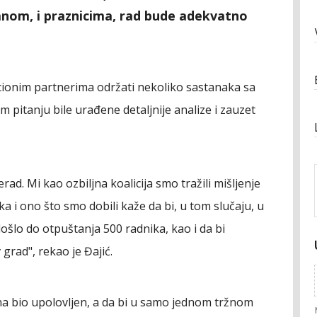
danom, i praznicima, rad bude adekvatno
licionim partnerima održati nekoliko sastanaka sa
 pitanju bile urađene detaljnije analize i zauzet
d. Mi kao ozbiljna koalicija smo tražili mišljenje
i ono što smo dobili kaže da bi, u tom slučaju, u
ošlo do otpuštanja 500 radnika, kao i da bi
grad", rekao je Đajić.
na bio upolovljen, a da bi u samo jednom tržnom