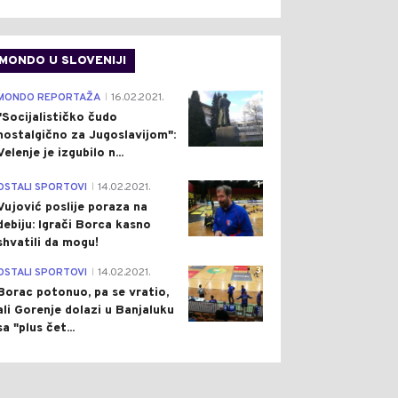
MONDO U SLOVENIJI
4
MONDO REPORTAŽA
16.02.2021.
|
"Socijalističko čudo
nostalgično za Jugoslavijom":
Velenje je izgubilo n...
1
OSTALI SPORTOVI
14.02.2021.
|
Vujović poslije poraza na
debiju: Igrači Borca kasno
0
0
shvatili da mogu!
3
OSTALI SPORTOVI
14.02.2021.
|
Borac potonuo, pa se vratio,
ali Gorenje dolazi u Banjaluku
sa "plus čet...
ET
Pre 1 h
REGION
Pre 2 h
|
|