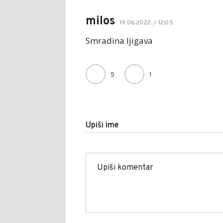
milos
19.06.2022. / 12:05
Smradina ljigava
5
1
Upiši ime