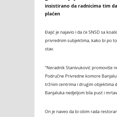
insistirano da radnicima tim 
plaćen
Đajić je najavio i da će SNSD sa koa
privrednim subjektima, kako bi po tom
stav.
"Neradnik Stanivuković promoviše nera
Područne Privredne komore Banjaluka 
tržnim centrima i drugim objektima d
Banjaluka nedjeljom bila pust i mrtav 
On je naveo da bi obim rada restora