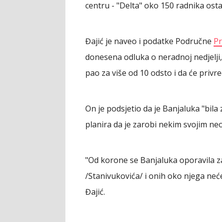
centru - "Delta" oko 150 radnika ost
Đajić je naveo i podatke Područne
Pr
donesena odluka o neradnoj nedjelji,
pao za više od 10 odsto i da će privre
On je podsjetio da je Banjaluka "bil
planira da je zarobi nekim svojim ne
"Od korone se Banjaluka oporavila za
/Stanivukovića/ i onih oko njega neć
Đajić.