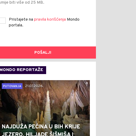
smije biti više od 25 MB.
Pristajete na
pravila korišćenja
Mondo
portala.
POŠALJI
MONDO REPORTAŽE
0
21.07.2026.
PUTOVANJA
NAJDUŽA PEĆINA U BIH KRIJE
JEZERO, HILJADE ŠIŠMIŠA I