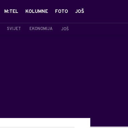
M:TEL
KOLUMNE
FOTO
JOŠ
SVIJET
EKONOMIJA
JOŠ