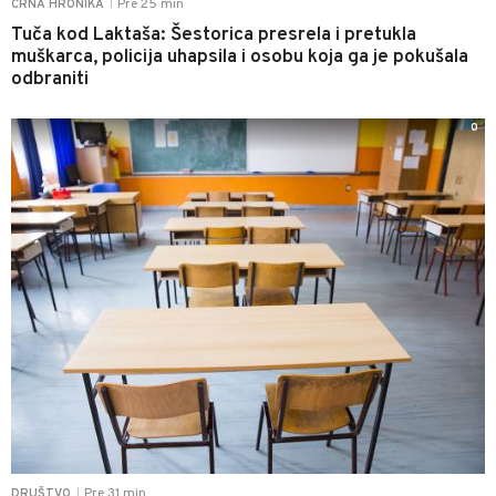
Pre 25 min
CRNA HRONIKA
|
Tuča kod Laktaša: Šestorica presrela i pretukla
muškarca, policija uhapsila i osobu koja ga je pokušala
odbraniti
0
Pre 31 min
DRUŠTVO
|