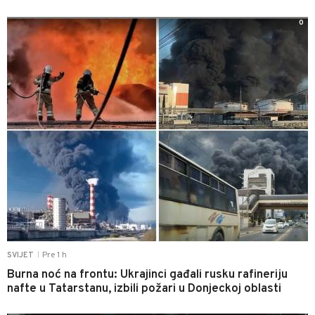
0
Pre 1 h
SVIJET
|
Burna noć na frontu: Ukrajinci gađali rusku rafineriju
nafte u Tatarstanu, izbili požari u Donjeckoj oblasti