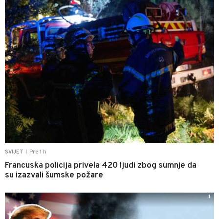
Pre 1 h
SVIJET
|
Francuska policija privela 420 ljudi zbog sumnje da
su izazvali šumske požare
1