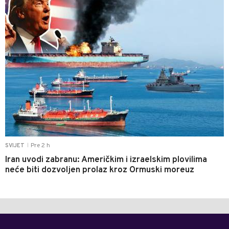
Pre 2 h
SVIJET
|
Iran uvodi zabranu: Američkim i izraelskim plovilima
neće biti dozvoljen prolaz kroz Ormuski moreuz