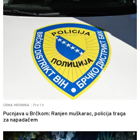
0
Pre 1 h
CRNA HRONIKA
|
Pucnjava u Brčkom: Ranjen muškarac, policija traga
za napadačem
0