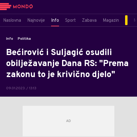
Naslovna
Najnovije
Info
Sport
Zabava
Magazin
M
Info
Politika
Bećirović i Suljagić osudili
obilježavanje Dana RS: "Prema
zakonu to je krivično djelo"
09.01.2023. / 13:13