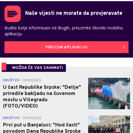
Naše vijesti ne morate da provjeravate
Budite bolje informisani od drugih, preuzmite Mondo mobilnu
aplikaciju
PREUZMI APLIKACIJU
MOŽDA ĆE VAS ZANIMATI
0
DRUŠTVO
09.01.2023.
|
U čast Republike Srpske: "Delije"
priredile bakljadu na čuvenom
mostu u Višegradu
(FOTO/VIDEO)
0
DRUŠTVO
09.01.2023.
|
Prvi put u Banjaluci: "Hod časti"
povodom Dana Republike Srpske