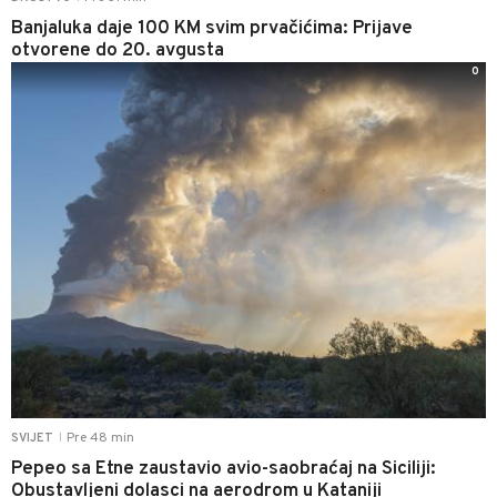
Banjaluka daje 100 KM svim prvačićima: Prijave
otvorene do 20. avgusta
0
Pre 48 min
SVIJET
|
Pepeo sa Etne zaustavio avio-saobraćaj na Siciliji:
Obustavljeni dolasci na aerodrom u Kataniji