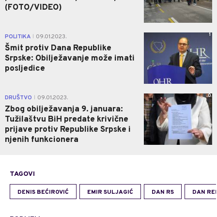
(FOTO/VIDEO)
1
POLITIKA
09.01.2023.
|
Šmit protiv Dana Republike
Srpske: Obilježavanje može imati
posljedice
0
DRUŠTVO
09.01.2023.
|
Zbog obilježavanja 9. januara:
Tužilaštvu BiH predate krivične
prijave protiv Republike Srpske i
njenih funkcionera
TAGOVI
DENIS BEĆIROVIĆ
EMIR SULJAGIĆ
DAN RS
DAN RE