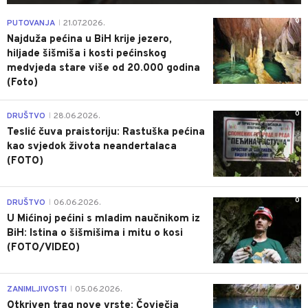
0
PUTOVANJA
21.07.2026.
|
Najduža pećina u BiH krije jezero,
hiljade šišmiša i kosti pećinskog
medvjeda stare više od 20.000 godina
(Foto)
0
DRUŠTVO
28.06.2026.
|
Teslić čuva praistoriju: Rastuška pećina
kao svjedok života neandertalaca
(FOTO)
0
DRUŠTVO
06.06.2026.
|
U Mićinoj pećini s mladim naučnikom iz
BiH: Istina o šišmišima i mitu o kosi
(FOTO/VIDEO)
0
ZANIMLJIVOSTI
05.06.2026.
|
Otkriven trag nove vrste: Čovječja