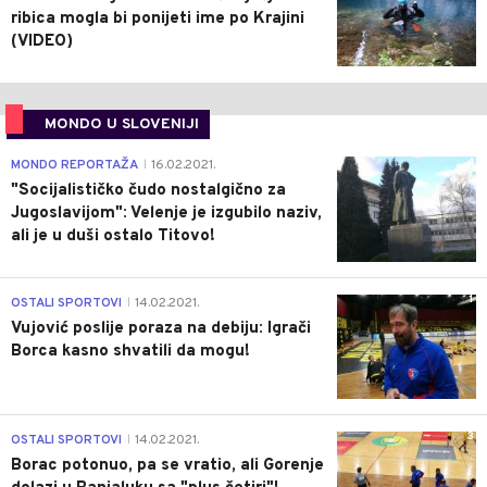
ribica mogla bi ponijeti ime po Krajini
(VIDEO)
MONDO U SLOVENIJI
4
MONDO REPORTAŽA
16.02.2021.
|
"Socijalističko čudo nostalgično za
Jugoslavijom": Velenje je izgubilo naziv,
ali je u duši ostalo Titovo!
1
OSTALI SPORTOVI
14.02.2021.
|
Vujović poslije poraza na debiju: Igrači
Borca kasno shvatili da mogu!
3
OSTALI SPORTOVI
14.02.2021.
|
Borac potonuo, pa se vratio, ali Gorenje