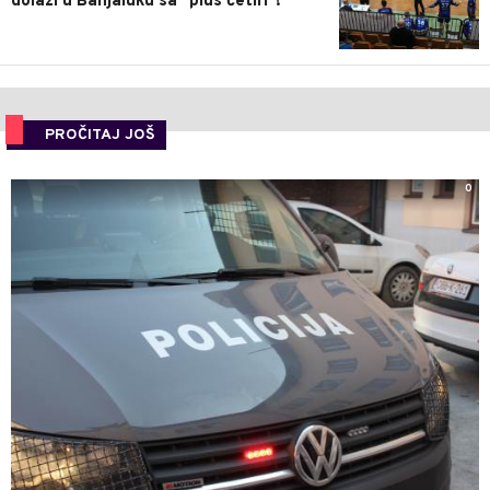
dolazi u Banjaluku sa "plus četiri"!
PROČITAJ JOŠ
0