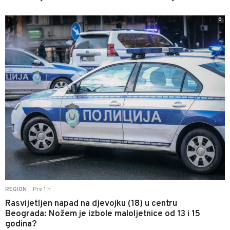
0
Pre 1 h
REGION
|
Rasvijetljen napad na djevojku (18) u centru
Beograda: Nožem je izbole maloljetnice od 13 i 15
godina?