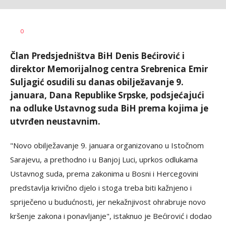
Dragana
AUTOR
0
Božić
Član Predsjedništva BiH Denis Bećirović i
direktor Memorijalnog centra Srebrenica Emir
Suljagić osudili su danas obilježavanje 9.
januara, Dana Republike Srpske, podsjećajući
na odluke Ustavnog suda BiH prema kojima je
utvrđen neustavnim.
"Novo obilježavanje 9. januara organizovano u Istočnom
Sarajevu, a prethodno i u Banjoj Luci, uprkos odlukama
Ustavnog suda, prema zakonima u Bosni i Hercegovini
predstavlja krivično djelo i stoga treba biti kažnjeno i
spriječeno u budućnosti, jer nekažnjivost ohrabruje novo
kršenje zakona i ponavljanje", istaknuo je Bećirović i dodao