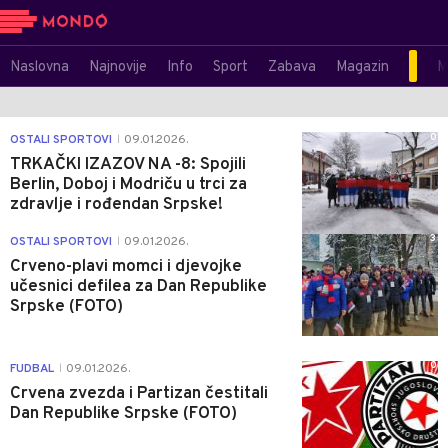
Naslovna
Najnovije
Info
Sport
Zabava
Magazin
M
0
OSTALI SPORTOVI
09.01.2026.
|
TRKAČKI IZAZOV NA -8: Spojili
Berlin, Doboj i Modriču u trci za
zdravlje i rođendan Srpske!
3
OSTALI SPORTOVI
09.01.2026.
|
Crveno-plavi momci i djevojke
učesnici defilea za Dan Republike
Srpske (FOTO)
0
FUDBAL
09.01.2026.
|
Crvena zvezda i Partizan čestitali
Dan Republike Srpske (FOTO)