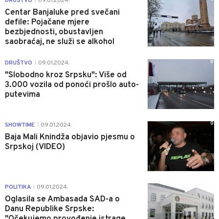
DRUŠTVO
09.01.2024.
|
Centar Banjaluke pred svečani
defile: Pojačane mjere
bezbjednosti, obustavljen
saobraćaj, ne služi se alkohol
0
DRUŠTVO
09.01.2024.
|
"Slobodno kroz Srpsku": Više od
3.000 vozila od ponoći prošlo auto-
putevima
0
SHOWTIME
09.01.2024.
|
Baja Mali Knindža objavio pjesmu o
Srpskoj (VIDEO)
0
POLITIKA
09.01.2024.
|
Oglasila se Ambasada SAD-a o
Danu Republike Srpske:
"Očekujemo provođenje istrage