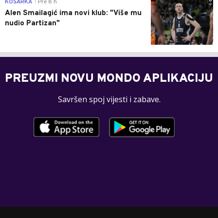
0
KOŠARKA
Pre 8 h
|
Alen Smailagić ima novi klub: "Više mu
nudio Partizan"
PREUZMI NOVU MONDO APLIKACIJU
Savršen spoj vijesti i zabave.