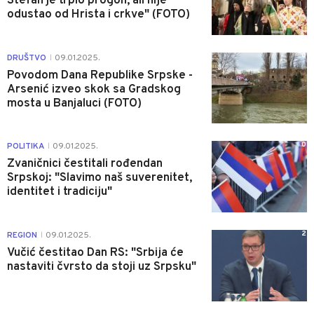
Stefan je trpio progon, ali nije
odustao od Hrista i crkve" (FOTO)
0
DRUŠTVO
09.01.2025.
|
Povodom Dana Republike Srpske -
Arsenić izveo skok sa Gradskog
mosta u Banjaluci (FOTO)
0
POLITIKA
09.01.2025.
|
Zvaničnici čestitali rođendan
Srpskoj: "Slavimo naš suverenitet,
identitet i tradiciju"
2
REGION
09.01.2025.
|
Vučić čestitao Dan RS: "Srbija će
nastaviti čvrsto da stoji uz Srpsku"