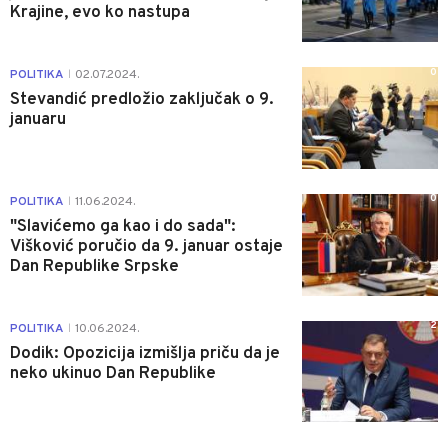
Krajine, evo ko nastupa
0
POLITIKA
02.07.2024.
|
Stevandić predložio zaključak o 9.
januaru
0
POLITIKA
11.06.2024.
|
"Slavićemo ga kao i do sada":
Višković poručio da 9. januar ostaje
Dan Republike Srpske
2
POLITIKA
10.06.2024.
|
Dodik: Opozicija izmišlja priču da je
neko ukinuo Dan Republike