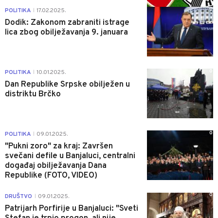
0
POLITIKA
17.02.2025.
|
Dodik: Zakonom zabraniti istrage
lica zbog obilježavanja 9. januara
0
POLITIKA
10.01.2025.
|
Dan Republike Srpske obilježen u
distriktu Brčko
0
POLITIKA
09.01.2025.
|
"Pukni zoro" za kraj: Završen
svečani defile u Banjaluci, centralni
događaj obilježavanja Dana
Republike (FOTO, VIDEO)
0
DRUŠTVO
09.01.2025.
|
Patrijarh Porfirije u Banjaluci: "Sveti