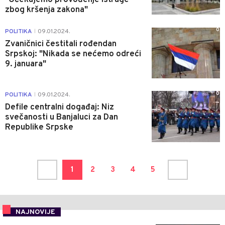
zbog kršenja zakona"
0
POLITIKA
09.01.2024.
|
Zvaničnici čestitali rođendan
Srpskoj: "Nikada se nećemo odreći
9. januara"
0
POLITIKA
09.01.2024.
|
Defile centralni događaj: Niz
svečanosti u Banjaluci za Dan
Republike Srpske
1
2
3
4
5
NAJNOVIJE