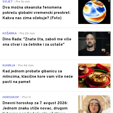
0
SVIJET
Pre 16 min
|
Dva moćna okeanska fenomena
pokreću globalni vremenski preokret:
Kakva nas zima očekuje? (Foto)
0
KOŠARKA
Pre 26 min
|
Dino Rađa: "Znate šta, zaboli me više
ona stvar i za četnike i za ustaše"
0
KUHINJA
Pre 46 min
|
Kad jednom probate gibanicu sa
mlincima, klasične kore vam više neće
pasti na pamet
0
HOROSKOP
Pre 1 h
|
Dnevni horoskop za 7. avgust 2026:
Jednom znaku stiže novac, drugom