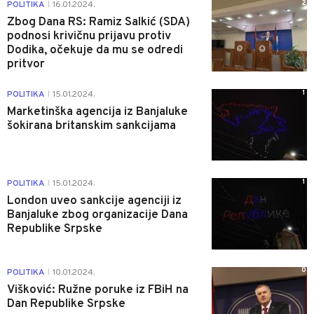
2
POLITIKA
16.01.2024.
|
Zbog Dana RS: Ramiz Salkić (SDA)
podnosi krivičnu prijavu protiv
Dodika, očekuje da mu se odredi
pritvor
1
POLITIKA
15.01.2024.
|
Marketinška agencija iz Banjaluke
šokirana britanskim sankcijama
1
POLITIKA
15.01.2024.
|
London uveo sankcije agenciji iz
Banjaluke zbog organizacije Dana
Republike Srpske
0
POLITIKA
10.01.2024.
|
Višković: Ružne poruke iz FBiH na
Dan Republike Srpske