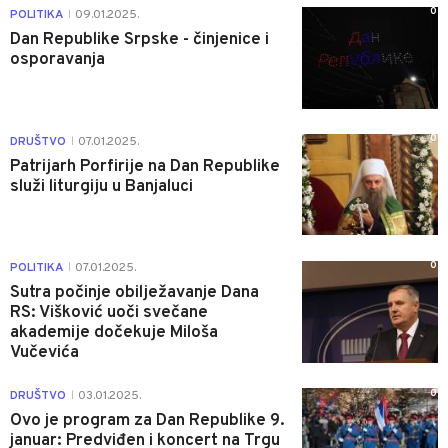
0
POLITIKA
09.01.2025.
|
Dan Republike Srpske - činjenice i
osporavanja
0
DRUŠTVO
07.01.2025.
|
Patrijarh Porfirije na Dan Republike
služi liturgiju u Banjaluci
0
POLITIKA
07.01.2025.
|
Sutra počinje obilježavanje Dana
RS: Višković uoči svečane
akademije dočekuje Miloša
Vučevića
0
DRUŠTVO
03.01.2025.
|
Ovo je program za Dan Republike 9.
januar: Predviđen i koncert na Trgu