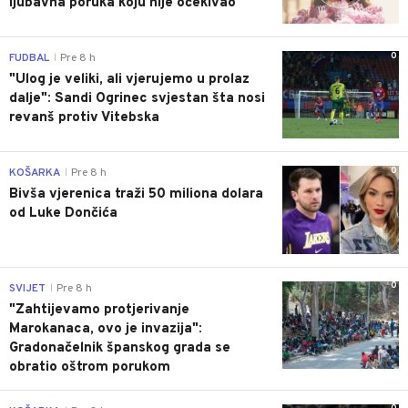
ljubavna poruka koju nije očekivao
0
FUDBAL
Pre 8 h
|
"Ulog je veliki, ali vjerujemo u prolaz
dalje": Sandi Ogrinec svjestan šta nosi
revanš protiv Vitebska
0
KOŠARKA
Pre 8 h
|
Bivša vjerenica traži 50 miliona dolara
od Luke Dončića
0
SVIJET
Pre 8 h
|
"Zahtijevamo protjerivanje
Marokanaca, ovo je invazija":
Gradonačelnik španskog grada se
obratio oštrom porukom