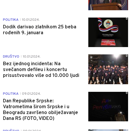
0
POLITIKA
10.01.2024.
|
Dodik darivao zlatnikom 25 beba
rođenih 9. januara
0
DRUŠTVO
10.01.2024.
|
Bez ijednog incidenta: Na
svečanom defileu i koncertu
prisustvovalo više od 10.000 ljudi
0
POLITIKA
09.01.2024.
|
Dan Republike Srpske:
Vatrometima širom Srpske i u
Beogradu završeno obilježavanje
Dana RS (FOTO, VIDEO)
0