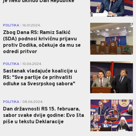
je neko ukinuo Dan Republike
2
POLITIKA
16.01.2024.
|
Zbog Dana RS: Ramiz Salkić
(SDA) podnosi krivičnu prijavu
protiv Dodika, očekuje da mu se
odredi pritvor
1
POLITIKA
10.06.2024.
|
Sastanak vladajuće koalicije u
RS: "Sve partije će prihvatiti
odluke sa Svesrpskog sabora"
2
POLITIKA
08.06.2024.
|
Dan državnosti RS 15. februara,
sabor svake dvije godine: Evo šta
piše u tekstu Deklaracije