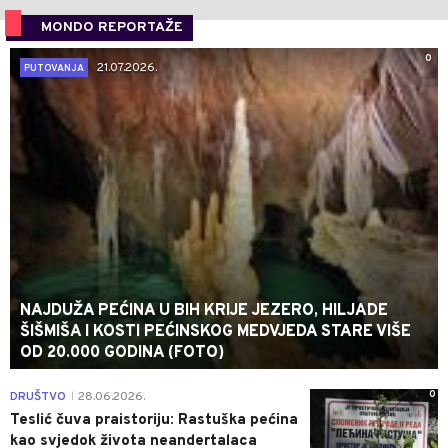
MONDO REPORTAŽE
0
21.07.2026.
PUTOVANJA
NAJDUŽA PEĆINA U BIH KRIJE JEZERO, HILJADE
ŠIŠMIŠA I KOSTI PEĆINSKOG MEDVJEDA STARE VIŠE
OD 20.000 GODINA (FOTO)
0
DRUŠTVO
28.06.2026.
|
Teslić čuva praistoriju: Rastuška pećina
kao svjedok života neandertalaca