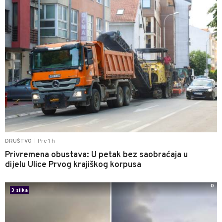
Pre 1 h
DRUŠTVO
|
Privremena obustava: U petak bez saobraćaja u
dijelu Ulice Prvog krajiškog korpusa
0
3 slika