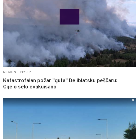
Pre 3 h
REGION
|
Katastrofalan požar "guta" Deliblatsku peščaru:
Cijelo selo evakuisano
0