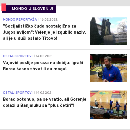
MONDO U SLOVENIJI
4
MONDO REPORTAŽA
16.02.2021.
|
"Socijalističko čudo nostalgično za
Jugoslavijom": Velenje je izgubilo naziv,
ali je u duši ostalo Titovo!
1
OSTALI SPORTOVI
14.02.2021.
|
Vujović poslije poraza na debiju: Igrači
Borca kasno shvatili da mogu!
3
OSTALI SPORTOVI
14.02.2021.
|
Borac potonuo, pa se vratio, ali Gorenje
dolazi u Banjaluku sa "plus četiri"!