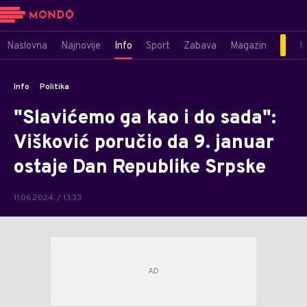
Naslovna
Najnovije
Info
Sport
Zabava
Magazin
M
Info
Politika
"Slavićemo ga kao i do sada":
Višković poručio da 9. januar
ostaje Dan Republike Srpske
11.06.2024. / 13:33