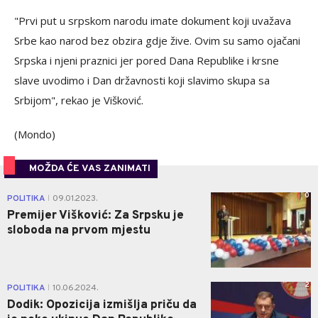
"Prvi put u srpskom narodu imate dokument koji uvažava
Srbe kao narod bez obzira gdje žive. Ovim su samo ojačani
Srpska i njeni praznici jer pored Dana Republike i krsne
slave uvodimo i Dan državnosti koji slavimo skupa sa
Srbijom", rekao je Višković.
(Mondo)
MOŽDA ĆE VAS ZANIMATI
0
POLITIKA
09.01.2023.
|
Premijer Višković: Za Srpsku je
sloboda na prvom mjestu
2
POLITIKA
10.06.2024.
|
Dodik: Opozicija izmišlja priču da