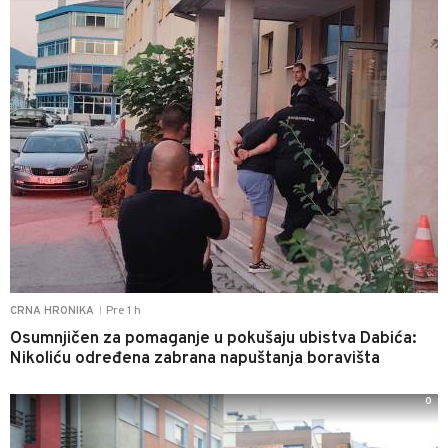
Pre 1 h
CRNA HRONIKA
|
Osumnjičen za pomaganje u pokušaju ubistva Dabića:
Nikoliću određena zabrana napuštanja boravišta
0