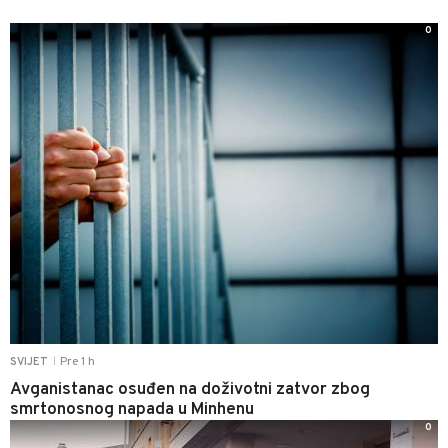
0
Pre 1 h
SVIJET
|
Avganistanac osuđen na doživotni zatvor zbog
smrtonosnog napada u Minhenu
0