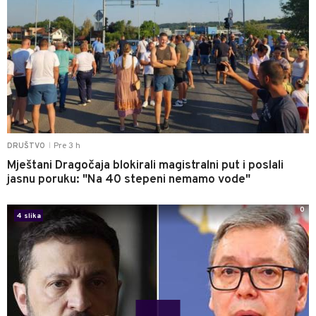
Pre 3 h
DRUŠTVO
|
Mještani Dragočaja blokirali magistralni put i poslali
jasnu poruku: "Na 40 stepeni nemamo vode"
0
4 slika