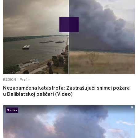
Pre 1 h
REGION
|
Nezapamćena katastrofa: Zastrašujući snimci požara
u Deliblatskoj peščari (Video)
0
3 slika