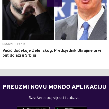
Pre 4 h
REGION
|
Vučić dočekuje Zelenskog: Predsjednik Ukrajine prvi
put dolazi u Srbiju
PREUZMI NOVU MONDO APLIKACIJU
Savršen spoj vijesti i zabave.