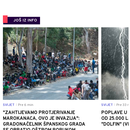
JOŠ IZ INFO
0
SVIJET
Pre 6 min
SVIJET
Pre 33 m
|
|
"ZAHTIJEVAMO PROTJERIVANJE
POPLAVE U K
MAROKANACA, OVO JE INVAZIJA":
OD 25.000 LJ
GRADONAČELNIK ŠPANSKOG GRADA
"DOLFIN" (V