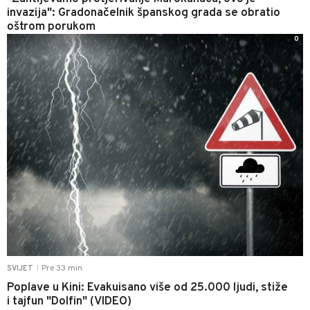
invazija": Gradonačelnik španskog grada se obratio
oštrom porukom
0
Pre 33 min
SVIJET
|
Poplave u Kini: Evakuisano više od 25.000 ljudi, stiže
i tajfun "Dolfin" (VIDEO)