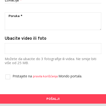
Lokacija
*
Ubacite video ili foto
Možete da ubacite do 3 fotografije ili videa. Ne smije biti
više od 25 MB.
Pristajete na
Mondo portala.
pravila korišćenja
POŠALJI