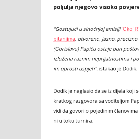
poljulja njegovo visoko povjere
"Gostujući u sinoćnjoj emisiji
'Oko' R
pitanjima
, otvoreno, jasno, precizno
(Gorislavu) Papiću ostaje pun poštov
izložena raznim neprijatnostima i p
im oprosti uspjeh"
, istakao je Dodik.
Dodik je naglasio da se iz dijela koji
kratkog razgovora sa voditeljom Pap
vidi da govori o pojedinim članovima t
ni u toku turnira.