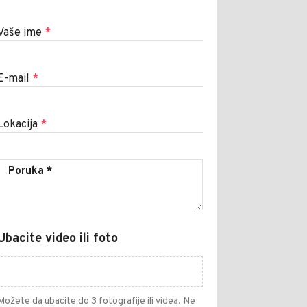
Vaše ime
*
E-mail
*
Lokacija
*
Ubacite video ili foto
Možete da ubacite do 3 fotografije ili videa. Ne