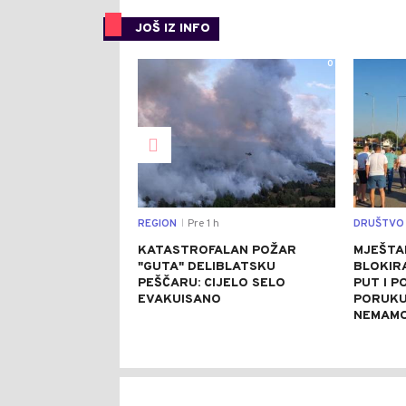
JOŠ IZ INFO
0
REGION
Pre 1 h
DRUŠTVO
|
KATASTROFALAN POŽAR
MJEŠTA
"GUTA" DELIBLATSKU
BLOKIRA
PEŠČARU: CIJELO SELO
PUT I P
EVAKUISANO
PORUKU:
NEMAMO