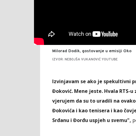
Milorad Dodik, gostovanje u emisiji Oko
IZVOR: NEBOJŠA VUKANOVIĆ YOUTUBE
Izvinjavam se ako je spekultivni 
Đoković. Mene jeste. Hvala RTS-u
vjerujem da su to uradili na ovak
Đokovića i kao tenisera i kao čovj
Srđanu i Đorđu uspjeh u svemu",
po