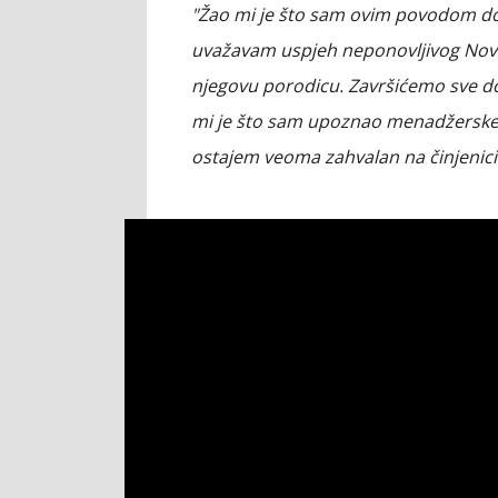
"Žao mi je što sam ovim povodom dož
uvažavam uspjeh neponovljivog Novak
njegovu porodicu. Završićemo sve do
mi je što sam upoznao menadžerske
ostajem veoma zahvalan na činjenici 