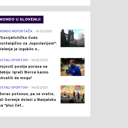
MONDO U SLOVENIJI
4
MONDO REPORTAŽA
16.02.2021.
|
"Socijalističko čudo
nostalgično za Jugoslavijom":
Velenje je izgubilo n...
1
OSTALI SPORTOVI
14.02.2021.
|
Vujović poslije poraza na
debiju: Igrači Borca kasno
shvatili da mogu!
3
OSTALI SPORTOVI
14.02.2021.
|
Borac potonuo, pa se vratio,
ali Gorenje dolazi u Banjaluku
sa "plus čet...