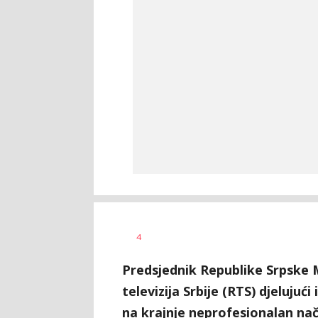
Nikolina
AUTOR
4
Damjanić
Predsjednik Republike Srpske M
televizija Srbije (RTS) djelujući
na krajnje neprofesionalan nači