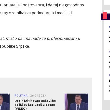
i prijatelja i poštovaoca, i da taj njegov odnos
a ugroze nikakva podmetanja i medijski
lost, mislio da ima nade za profesionalizam u
Republike Srpske.
5
3
POLITIKA
26.04.2023.
|
Dodik kritikovao Đokoviće:
Teški su kad uđeš u posao
(VIDEO)