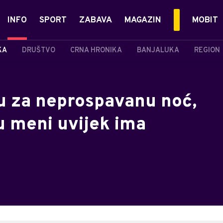
INFO
SPORT
ZABAVA
MAGAZIN
MOBIT
KA
DRUŠTVO
CRNA HRONIKA
BANJALUKA
REGION
u za neprospavanu noć,
u meni uvijek ima