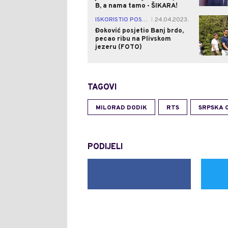
B, a nama tamo - ŠIKARA!
ISKORISTIO POSJETU
24.04.2023.
|
Đoković posjetio Banj brdo,
pecao ribu na Plivskom
jezeru (FOTO)
TAGOVI
MILORAD DODIK
RTS
SRPSKA 
PODIJELI