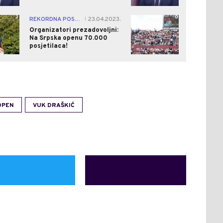
3
0
REKORDNA POSJETA
23.04.2023.
|
Organizatori prezadovoljni:
Na Srpska openu 70.000
posjetilaca!
OPEN
VUK DRAŠKIĆ