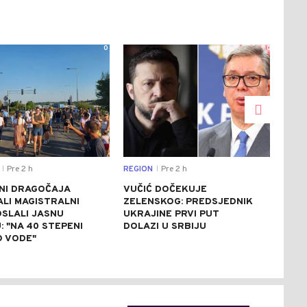
0
0
Pre 2 h
REGION
Pre 2 h
DRU
|
|
NI DRAGOČAJA
VUČIĆ DOČEKUJE
VEL
LI MAGISTRALNI
ZELENSKOG: PREDSJEDNIK
PLO
OSLALI JASNU
UKRAJINE PRVI PUT
TRE
 "NA 40 STEPENI
DOLAZI U SRBIJU
KO
 VODE"