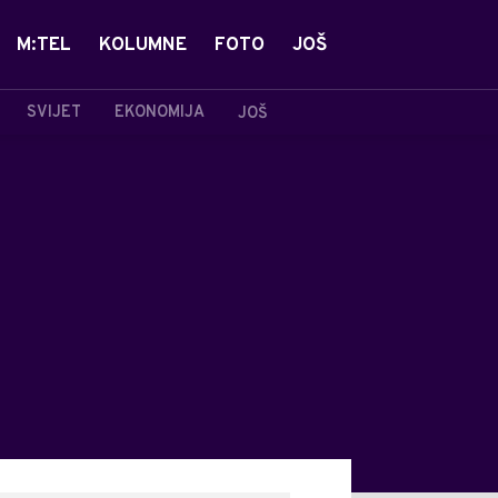
M:TEL
KOLUMNE
FOTO
JOŠ
SVIJET
EKONOMIJA
JOŠ