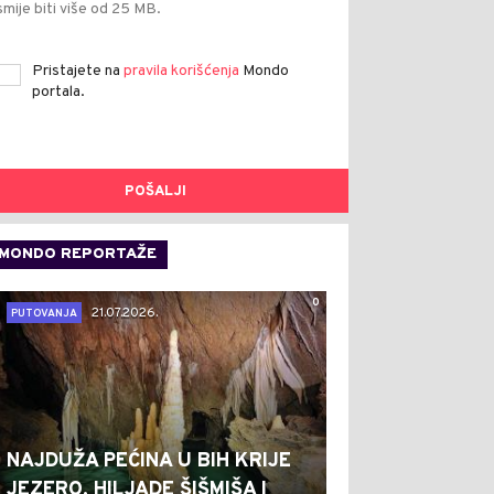
smije biti više od 25 MB.
Pristajete na
pravila korišćenja
Mondo
portala.
POŠALJI
MONDO REPORTAŽE
0
21.07.2026.
PUTOVANJA
NAJDUŽA PEĆINA U BIH KRIJE
JEZERO, HILJADE ŠIŠMIŠA I