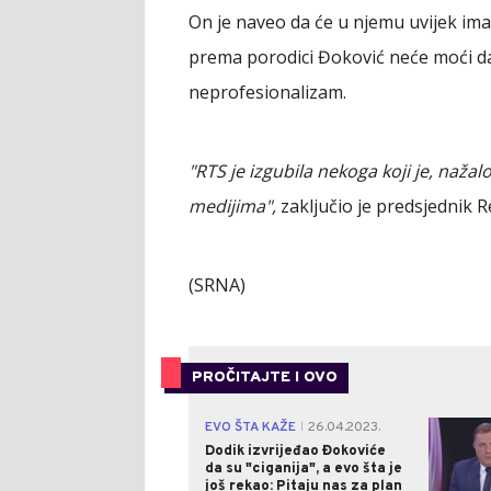
On je naveo da će u njemu uvijek imat
prema porodici Đoković neće moći d
neprofesionalizam.
"RTS je izgubila nekoga koji je, naža
medijima",
zaključio je predsjednik 
(SRNA)
PROČITAJTE I OVO
EVO ŠTA KAŽE
26.04.2023.
|
Dodik izvrijeđao Đokoviće
da su "ciganija", a evo šta je
još rekao: Pitaju nas za plan