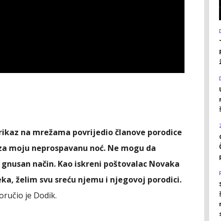
prikaz na mrežama povrijedio članove porodice
 za moju neprospavanu noć. Ne mogu da
o gnusan način. Kao iskreni poštovalac Novaka
eka, želim svu sreću njemu i njegovoj porodici.
ručio je Dodik.