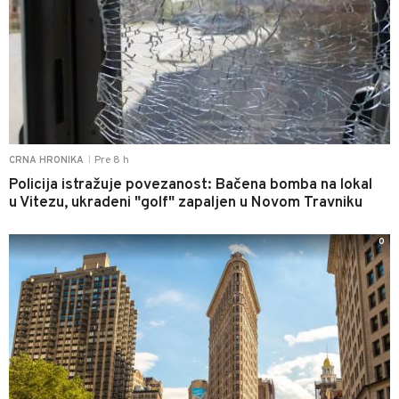
Pre 8 h
CRNA HRONIKA
|
Policija istražuje povezanost: Bačena bomba na lokal
u Vitezu, ukradeni "golf" zapaljen u Novom Travniku
0