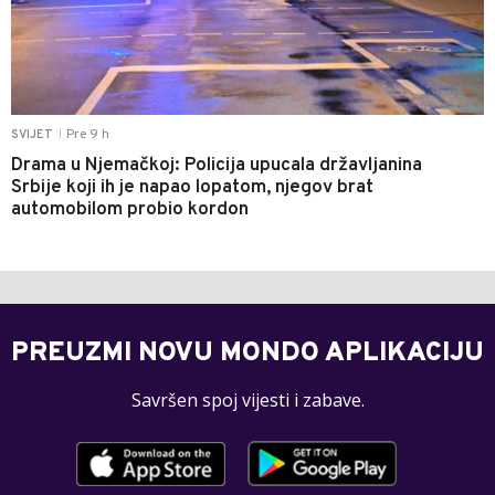
Pre 9 h
SVIJET
|
Drama u Njemačkoj: Policija upucala državljanina
Srbije koji ih je napao lopatom, njegov brat
automobilom probio kordon
PREUZMI NOVU MONDO APLIKACIJU
Savršen spoj vijesti i zabave.