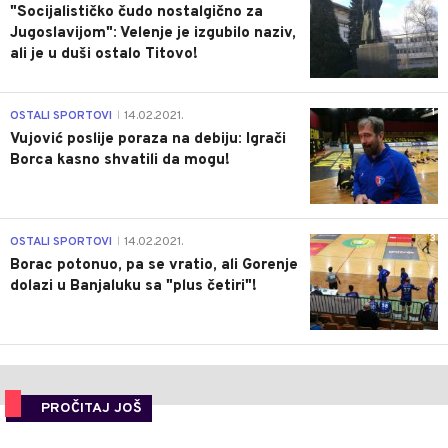
"Socijalističko čudo nostalgično za
Jugoslavijom": Velenje je izgubilo naziv,
ali je u duši ostalo Titovo!
1
OSTALI SPORTOVI
14.02.2021.
|
Vujović poslije poraza na debiju: Igrači
Borca kasno shvatili da mogu!
3
OSTALI SPORTOVI
14.02.2021.
|
Borac potonuo, pa se vratio, ali Gorenje
dolazi u Banjaluku sa "plus četiri"!
PROČITAJ JOŠ