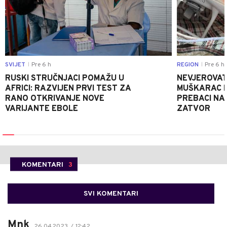
SVIJET
Pre 6 h
REGION
Pre 6 h
|
|
RUSKI STRUČNJACI POMAŽU U
NEVJEROVATA
AFRICI: RAZVIJEN PRVI TEST ZA
MUŠKARAC H
RANO OTKRIVANJE NOVE
PREBACI NA
VARIJANTE EBOLE
ZATVOR
KOMENTARI
3
SVI KOMENTARI
Mnk
26.04.2023. / 12:42