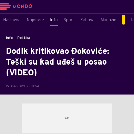
Naslovna
Najnovije
Info
Sport
Zabava
Magazin
M
Info
Politika
Dodik kritikovao Đokoviće:
Teški su kad uđeš u posao
(VIDEO)
26.04.2023. / 09:54