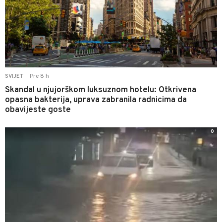
Pre 8 h
SVIJET
|
Skandal u njujorškom luksuznom hotelu: Otkrivena
opasna bakterija, uprava zabranila radnicima da
obavijeste goste
0