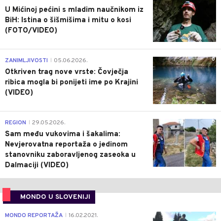
U Mićinoj pećini s mladim naučnikom iz
BiH: Istina o šišmišima i mitu o kosi
(FOTO/VIDEO)
0
ZANIMLJIVOSTI
05.06.2026.
|
Otkriven trag nove vrste: Čovječja
ribica mogla bi ponijeti ime po Krajini
(VIDEO)
0
REGION
29.05.2026.
|
Sam među vukovima i šakalima:
Nevjerovatna reportaža o jedinom
stanovniku zaboravljenog zaseoka u
Dalmaciji (VIDEO)
MONDO U SLOVENIJI
4
MONDO REPORTAŽA
16.02.2021.
|