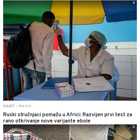
0
Pre 6 h
SVIJET
|
Ruski stručnjaci pomažu u Africi: Razvijen prvi test za
rano otkrivanje nove varijante ebole
0