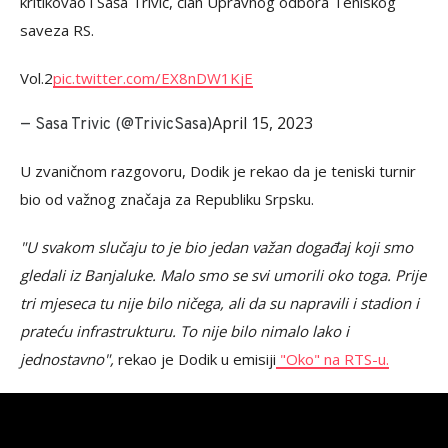
kritikovao i Saša Trivić, član Upravnog odbora Teniskog
saveza RS.
Vol.2
pic.twitter.com/EX8nDW1KjE
April 15, 2023
— Sasa Trivic (@TrivicSasa)
U zvaničnom razgovoru, Dodik je rekao da je teniski turnir
bio od važnog značaja za Republiku Srpsku.
"U svakom slučaju to je bio jedan važan događaj koji smo
gledali iz Banjaluke. Malo smo se svi umorili oko toga. Prije
tri mjeseca tu nije bilo ničega, ali da su napravili i stadion i
prateću infrastrukturu. To nije bilo nimalo lako i
jednostavno",
rekao je Dodik u emisiji
"Oko" na RTS-u.