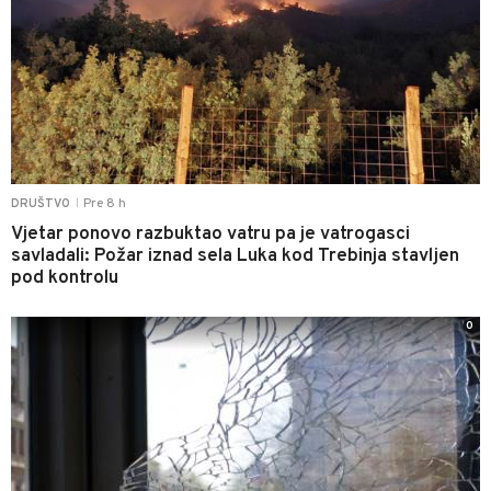
Pre 8 h
DRUŠTVO
|
Vjetar ponovo razbuktao vatru pa je vatrogasci
savladali: Požar iznad sela Luka kod Trebinja stavljen
pod kontrolu
0