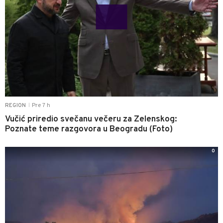
Pre 7 h
REGION
|
Vučić priredio svečanu večeru za Zelenskog:
Poznate teme razgovora u Beogradu (Foto)
0