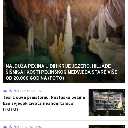
NAJDUŽA PEĆINA U BIH KRIJE JEZERO, HILJADE
ŠIŠMIŠA I KOSTI PEĆINSKOG MEDVJEDA STARE VIŠE
OD 20.000 GODINA (FOTO)
0
DRUŠTVO
28.06.2026.
|
Teslić čuva praistoriju: Rastuška pećina
kao svjedok života neandertalaca
(FOTO)
0
DRUŠTVO
06.06.2026.
|