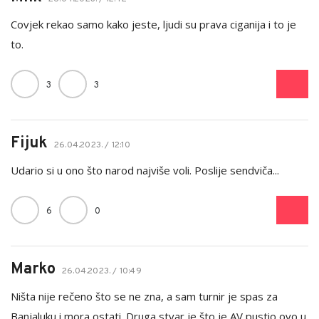
Covjek rekao samo kako jeste, ljudi su prava ciganija i to je
to.
3
3
Fijuk
26.04.2023. / 12:10
Udario si u ono što narod najviše voli. Poslije sendviča...
6
0
Marko
26.04.2023. / 10:49
Ništa nije rečeno što se ne zna, a sam turnir je spas za
Banjaluku i mora ostati. Druga stvar je što je AV pustio ovo u