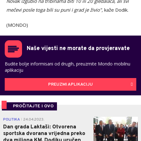
Novak izgubio na tribinama biti 10 ili 20 gledalaca, ali svi
mečevi posle toga bili su puni i grad je živio",
kaže Dodik.
(MONDO)
Naše vijesti ne morate da provjeravate
Budite bolje informisani od drugih, preuzmite Mondo mobilnu
aplikaciju
PREUZMI APLIKACIJU
PROČITAJTE I OVO
1
POLITIKA
24.04.2023.
|
Dan grada Laktaši: Otvorena
sportska dvorana vrijedna preko
dva miliona KM, Dodiku uručen