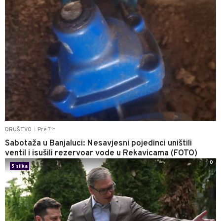
Pre 7 h
DRUŠTVO
|
Sabotaža u Banjaluci: Nesavjesni pojedinci uništili
ventil i isušili rezervoar vode u Rekavicama (FOTO)
0
5 slika