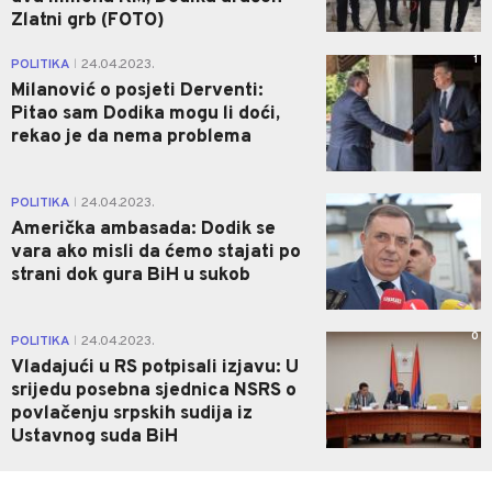
Zlatni grb (FOTO)
1
POLITIKA
24.04.2023.
|
Milanović o posjeti Derventi:
Pitao sam Dodika mogu li doći,
rekao je da nema problema
0
POLITIKA
24.04.2023.
|
Američka ambasada: Dodik se
vara ako misli da ćemo stajati po
strani dok gura BiH u sukob
0
POLITIKA
24.04.2023.
|
Vladajući u RS potpisali izjavu: U
srijedu posebna sjednica NSRS o
povlačenju srpskih sudija iz
Ustavnog suda BiH