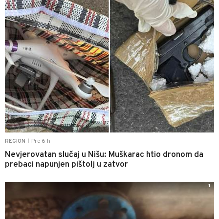
Pre 6 h
REGION
|
Nevjerovatan slučaj u Nišu: Muškarac htio dronom da
prebaci napunjen pištolj u zatvor
1