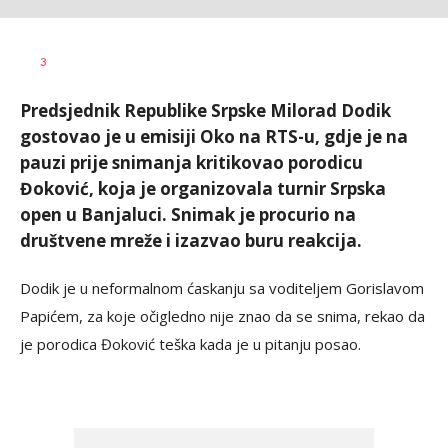
Nikolina
AUTOR
3
Damjanić
Predsjednik Republike Srpske Milorad Dodik
gostovao je u emisiji Oko na RTS-u, gdje je na
pauzi prije snimanja kritikovao porodicu
Đoković, koja je organizovala turnir Srpska
open u Banjaluci. Snimak je procurio na
društvene mreže i izazvao buru reakcija.
Dodik je u neformalnom ćaskanju sa voditeljem Gorislavom
Papićem, za koje očigledno nije znao da se snima, rekao da
je porodica Đoković teška kada je u pitanju posao.