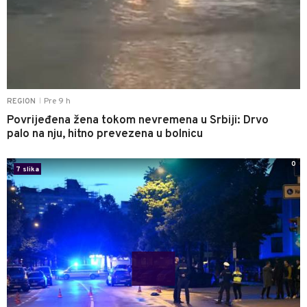
Pre 9 h
REGION
|
Povrijeđena žena tokom nevremena u Srbiji: Drvo
palo na nju, hitno prevezena u bolnicu
0
7 slika