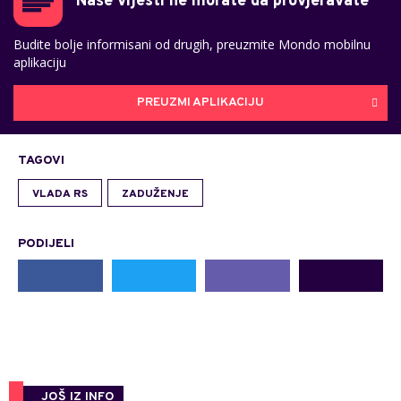
Naše vijesti ne morate da provjeravate
Budite bolje informisani od drugih, preuzmite Mondo mobilnu
aplikaciju
PREUZMI APLIKACIJU
TAGOVI
VLADA RS
ZADUŽENJE
PODIJELI
JOŠ IZ INFO