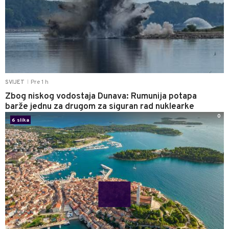
Pre 1 h
SVIJET
|
Zbog niskog vodostaja Dunava: Rumunija potapa
barže jednu za drugom za siguran rad nuklearke
0
6 slika