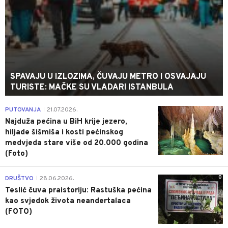
SPAVAJU U IZLOZIMA, ČUVAJU METRO I OSVAJAJU
TURISTE: MAČKE SU VLADARI ISTANBULA
0
PUTOVANJA
21.07.2026.
|
Najduža pećina u BiH krije jezero,
hiljade šišmiša i kosti pećinskog
medvjeda stare više od 20.000 godina
(Foto)
0
DRUŠTVO
28.06.2026.
|
Teslić čuva praistoriju: Rastuška pećina
kao svjedok života neandertalaca
(FOTO)