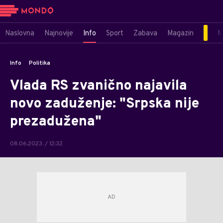
Naslovna
Najnovije
Info
Sport
Zabava
Magazin
M
Info
Politika
Vlada RS zvanično najavila
novo zaduženje: "Srpska nije
prezadužena"
08.06.2023. / 12:32