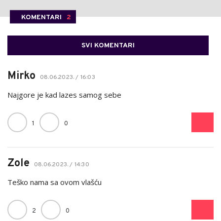
KOMENTARI
2
SVI KOMENTARI
Mirko
08.06.2023. / 16:03
Najgore je kad lazes samog sebe
1
0
Zole
08.06.2023. / 14:30
Teško nama sa ovom vlašću
2
0