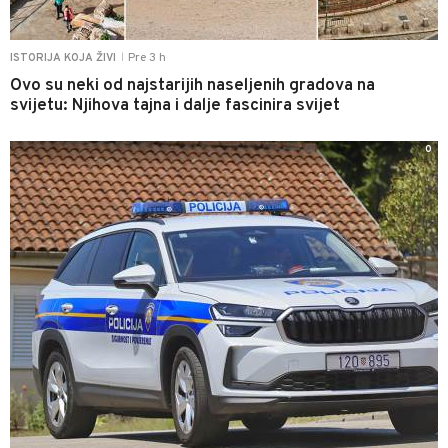
Pre 3 h
ISTORIJA KOJA ŽIVI
|
Ovo su neki od najstarijih naseljenih gradova na
svijetu: Njihova tajna i dalje fascinira svijet
0