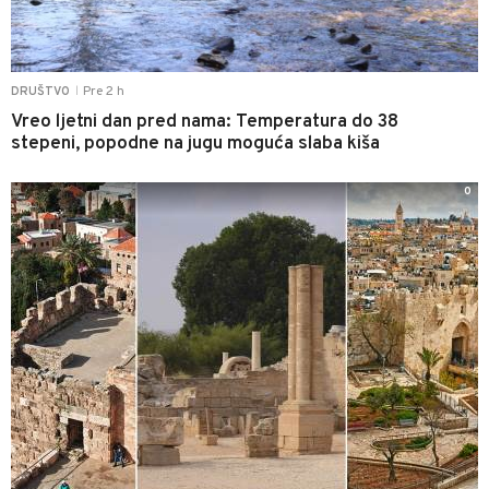
Pre 2 h
DRUŠTVO
|
Vreo ljetni dan pred nama: Temperatura do 38
stepeni, popodne na jugu moguća slaba kiša
0