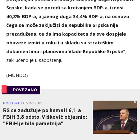
Srpske, kada se poredi sa kretanjem BDP-a, iznosi
40,8% BDP-a, a javnog duga 34,4% BDP-a, na osnovu
čega se može zaključiti da Republika Srpska nije
prezadužena, te da ima kapaciteta da sve dospjele
obaveze izmiri u roku i u skladu sa strateškim
dokumentima i planovima Vlade Republike Srpske"
,
zaključeno je u saopštenju.
(MONDO)
POVEZANO
0
POLITIKA
06.06.2023.
|
RS se zadužuje po kamati 6,1, a
FBiH 3,8 odsto, Višković objasnio:
"FBiH je bila pametnija"