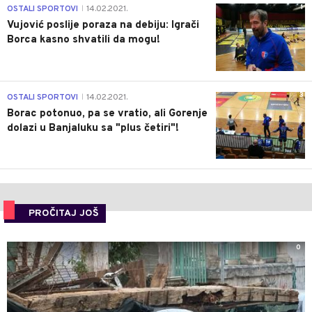
1
OSTALI SPORTOVI
14.02.2021.
|
Vujović poslije poraza na debiju: Igrači
Borca kasno shvatili da mogu!
3
OSTALI SPORTOVI
14.02.2021.
|
Borac potonuo, pa se vratio, ali Gorenje
dolazi u Banjaluku sa "plus četiri"!
PROČITAJ JOŠ
0