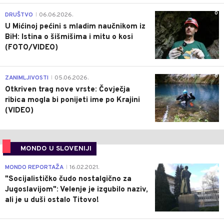
0
DRUŠTVO
06.06.2026.
|
U Mićinoj pećini s mladim naučnikom iz
BiH: Istina o šišmišima i mitu o kosi
(FOTO/VIDEO)
0
ZANIMLJIVOSTI
05.06.2026.
|
Otkriven trag nove vrste: Čovječja
ribica mogla bi ponijeti ime po Krajini
(VIDEO)
MONDO U SLOVENIJI
4
MONDO REPORTAŽA
16.02.2021.
|
"Socijalističko čudo nostalgično za
Jugoslavijom": Velenje je izgubilo naziv,
ali je u duši ostalo Titovo!