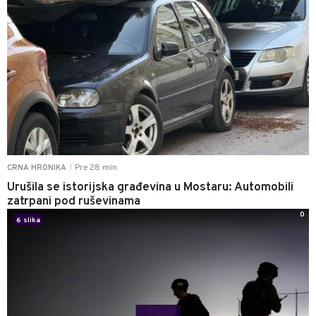
Pre 28 min
CRNA HRONIKA
|
Urušila se istorijska građevina u Mostaru: Automobili
zatrpani pod ruševinama
0
6 slika