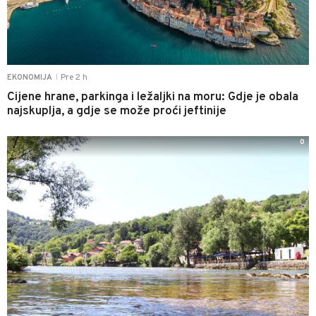
Pre 2 h
EKONOMIJA
|
Cijene hrane, parkinga i ležaljki na moru: Gdje je obala
najskuplja, a gdje se može proći jeftinije
0