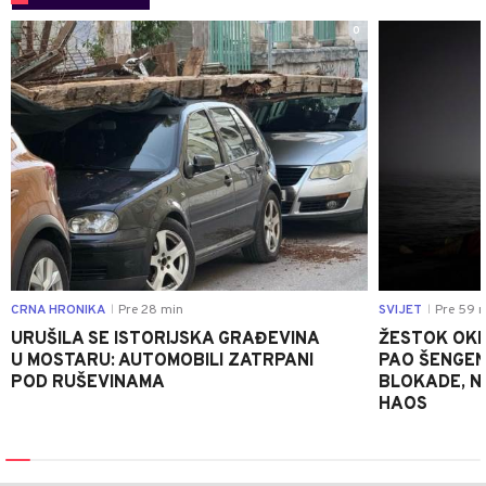
0
CRNA HRONIKA
Pre 28 min
SVIJET
Pre 59 
|
|
URUŠILA SE ISTORIJSKA GRAĐEVINA
ŽESTOK OKRŠ
U MOSTARU: AUTOMOBILI ZATRPANI
PAO ŠENGEN
POD RUŠEVINAMA
BLOKADE, N
HAOS