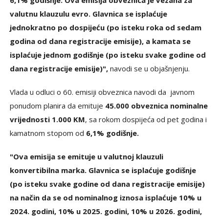
6,1% godišnje. Ova emisija obveznica je vezana za
valutnu klauzulu evro. Glavnica se isplaćuje
jednokratno po dospijeću (po isteku roka od sedam
godina od dana registracije emisije), a kamata se
isplaćuje jednom godišnje (po isteku svake godine od
dana registracije emisije)",
navodi se u objašnjenju.
Vlada u odluci o 60. emisiji obveznica navodi da javnom
ponudom planira da emituje
45.000 obveznica nominalne
vrijednosti 1.000 KM
, sa rokom dospijeća od pet godina i
kamatnom stopom od
6,1% godišnje.
"Ova emisija se emituje u valutnoj klauzuli
konvertibilna marka. Glavnica se isplaćuje godišnje
(po isteku svake godine od dana registracije emisije)
na način da se od nominalnog iznosa isplaćuje 10% u
2024. godini, 10% u 2025. godini, 10% u 2026. godini,