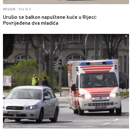
Pre 12 h
REGION
|
Urušio se balkon napuštene kuće u Rijeci:
Povrijeđena dva mladića
0