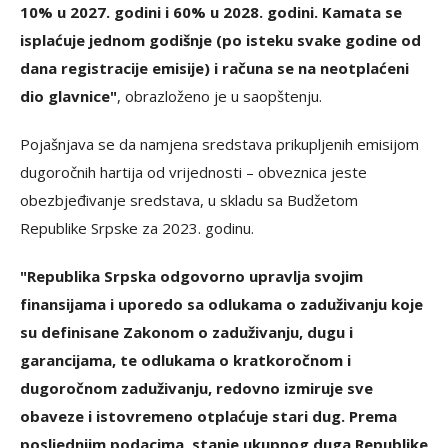
10% u 2027. godini i 60% u 2028. godini. Kamata se
isplaćuje jednom godišnje (po isteku svake godine od
dana registracije emisije) i računa se na neotplaćeni
dio glavnice"
, obrazloženo je u saopštenju.
Pojašnjava se da namjena sredstava prikupljenih emisijom
dugoročnih hartija od vrijednosti – obveznica jeste
obezbjeđivanje sredstava, u skladu sa Budžetom
Republike Srpske za 2023. godinu.
"Republika Srpska odgovorno upravlja svojim
finansijama i uporedo sa odlukama o zaduživanju koje
su definisane Zakonom o zaduživanju, dugu i
garancijama, te odlukama o kratkoročnom i
dugoročnom zaduživanju, redovno izmiruje sve
obaveze i istovremeno otplaćuje stari dug. Prema
posljednjim podacima, stanje ukupnog duga Republike