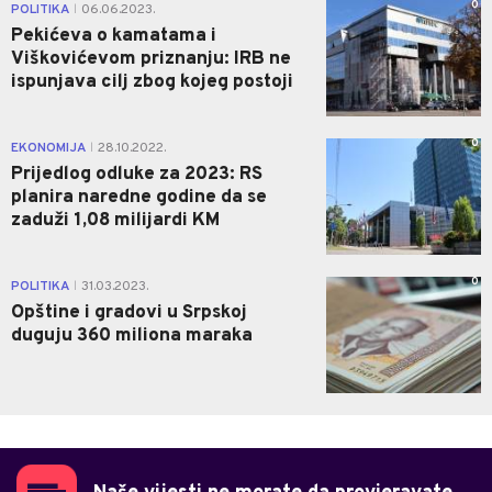
0
POLITIKA
06.06.2023.
|
Pekićeva o kamatama i
Viškovićevom priznanju: IRB ne
ispunjava cilj zbog kojeg postoji
0
EKONOMIJA
28.10.2022.
|
Prijedlog odluke za 2023: RS
planira naredne godine da se
zaduži 1,08 milijardi KM
0
POLITIKA
31.03.2023.
|
Opštine i gradovi u Srpskoj
duguju 360 miliona maraka