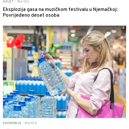
Pre 13 h
SVIJET
|
Eksplozija gasa na muzičkom festivalu u Njemačkoj:
Povrijeđeno deset osoba
0
Pre 13 h
EKONOMIJA
|