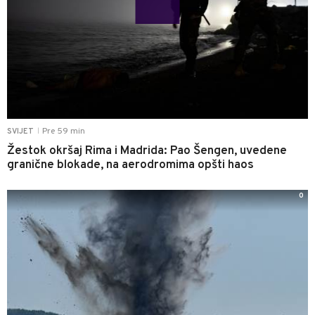
Pre 59 min
SVIJET
|
Žestok okršaj Rima i Madrida: Pao Šengen, uvedene
granične blokade, na aerodromima opšti haos
0