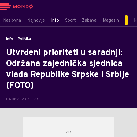
Naslovna
Najnovije
Info
Sport
Zabava
Magazin
M
Info
Politika
Utvrđeni prioriteti u saradnji:
Održana zajednička sjednica
vlada Republike Srpske i Srbije
(FOTO)
04.08.2023. / 11:29