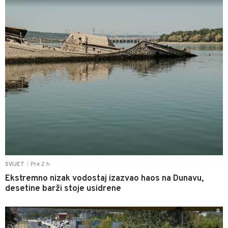
Pre 2 h
SVIJET
|
Ekstremno nizak vodostaj izazvao haos na Dunavu,
desetine barži stoje usidrene
0