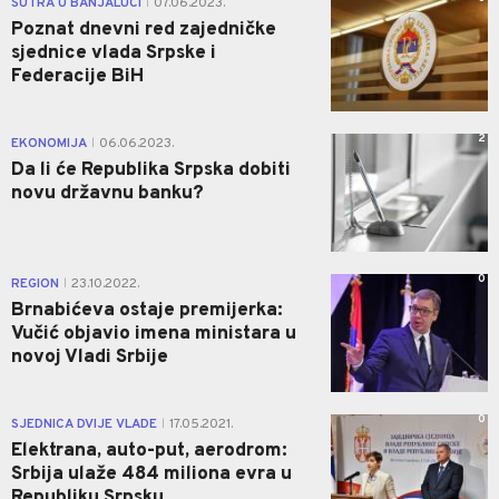
SUTRA U BANJALUCI
07.06.2023.
|
Poznat dnevni red zajedničke
sjednice vlada Srpske i
Federacije BiH
2
EKONOMIJA
06.06.2023.
|
Da li će Republika Srpska dobiti
novu državnu banku?
0
REGION
23.10.2022.
|
Brnabićeva ostaje premijerka:
Vučić objavio imena ministara u
novoj Vladi Srbije
0
SJEDNICA DVIJE VLADE
17.05.2021.
|
Elektrana, auto-put, aerodrom:
Srbija ulaže 484 miliona evra u
Republiku Srpsku