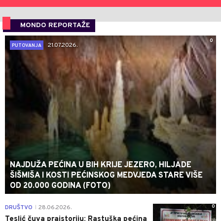
MONDO REPORTAŽE
0
21.07.2026.
PUTOVANJA
NAJDUŽA PEĆINA U BIH KRIJE JEZERO, HILJADE
ŠIŠMIŠA I KOSTI PEĆINSKOG MEDVJEDA STARE VIŠE
OD 20.000 GODINA (FOTO)
0
DRUŠTVO
28.06.2026.
|
Teslić čuva praistoriju: Rastuška pećina