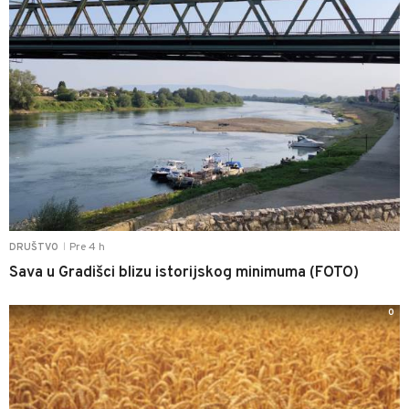
Pre 4 h
DRUŠTVO
|
Sava u Gradišci blizu istorijskog minimuma (FOTO)
0