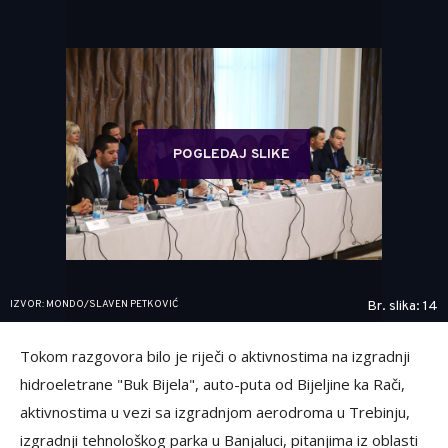
POGLEDAJ SLIKE
IZVOR: MONDO/SLAVEN PETKOVIĆ
Br. slika: 14
Tokom razgovora bilo je riječi o aktivnostima na izgradnji
hidroeletrane "Buk Bijela", auto-puta od Bijeljine ka Rači,
aktivnostima u vezi sa izgradnjom aerodroma u Trebinju,
izgradnji tehnološkog parka u Banjaluci, pitanjima iz oblasti