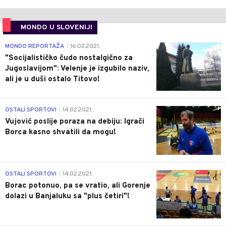
MONDO U SLOVENIJI
4
MONDO REPORTAŽA
16.02.2021.
|
"Socijalističko čudo nostalgično za
Jugoslavijom": Velenje je izgubilo naziv,
ali je u duši ostalo Titovo!
1
OSTALI SPORTOVI
14.02.2021.
|
Vujović poslije poraza na debiju: Igrači
Borca kasno shvatili da mogu!
3
OSTALI SPORTOVI
14.02.2021.
|
Borac potonuo, pa se vratio, ali Gorenje
dolazi u Banjaluku sa "plus četiri"!