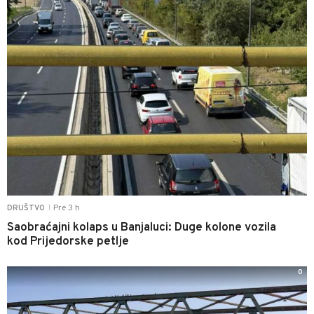
Pre 3 h
DRUŠTVO
|
Saobraćajni kolaps u Banjaluci: Duge kolone vozila
kod Prijedorske petlje
0