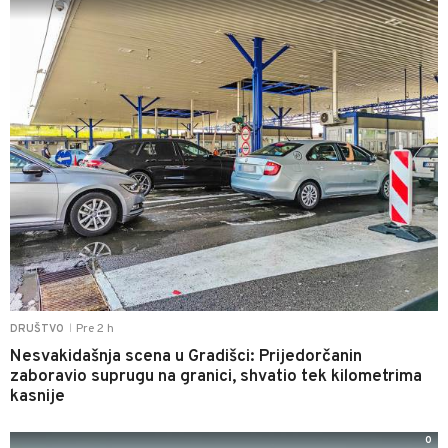
Pre 2 h
DRUŠTVO
|
Nesvakidašnja scena u Gradišci: Prijedorčanin
zaboravio suprugu na granici, shvatio tek kilometrima
kasnije
0