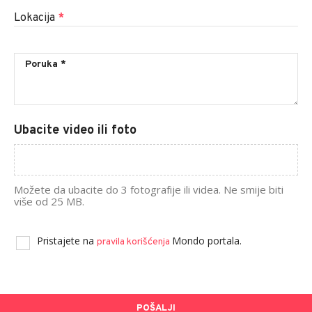
Lokacija
*
Ubacite video ili foto
Možete da ubacite do 3 fotografije ili videa. Ne smije biti
više od 25 MB.
Pristajete na
Mondo portala.
pravila korišćenja
POŠALJI