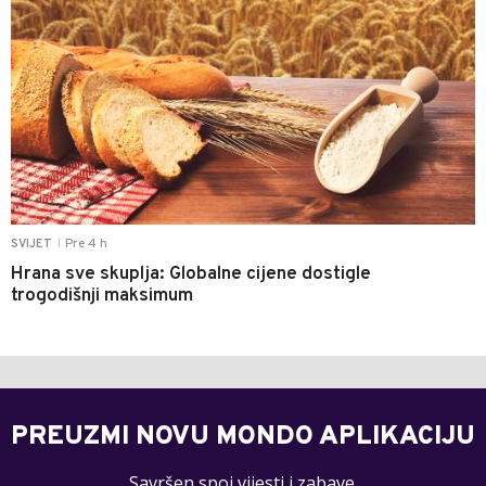
Pre 4 h
SVIJET
|
Hrana sve skuplja: Globalne cijene dostigle
trogodišnji maksimum
PREUZMI NOVU MONDO APLIKACIJU
Savršen spoj vijesti i zabave.