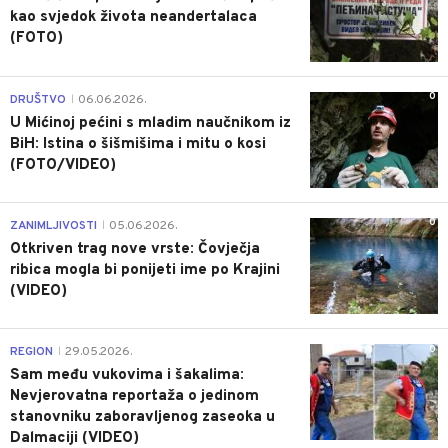
kao svjedok života neandertalaca
(FOTO)
0
DRUŠTVO
06.06.2026.
|
U Mićinoj pećini s mladim naučnikom iz
BiH: Istina o šišmišima i mitu o kosi
(FOTO/VIDEO)
0
ZANIMLJIVOSTI
05.06.2026.
|
Otkriven trag nove vrste: Čovječja
ribica mogla bi ponijeti ime po Krajini
(VIDEO)
0
REGION
29.05.2026.
|
Sam među vukovima i šakalima:
Nevjerovatna reportaža o jedinom
stanovniku zaboravljenog zaseoka u
Dalmaciji (VIDEO)