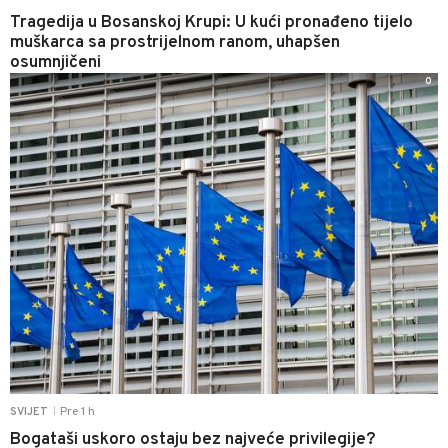
Tragedija u Bosanskoj Krupi: U kući pronađeno tijelo
muškarca sa prostrijelnom ranom, uhapšen
osumnjičeni
0
Pre 1 h
SVIJET
|
Bogataši uskoro ostaju bez najveće privilegije?