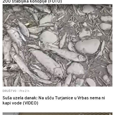
200 stabljika konoplje (FOTO)
0
Pre 2 h
DRUŠTVO
|
Suša uzela danak: Na ušću Turjanice u Vrbas nema ni
kapi vode (VIDEO)
0