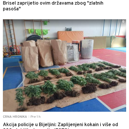
Brisel zaprijetio ovim državama zbog "zlatnih
pasoša"
0
Pre 1 h
CRNA HRONIKA
|
Akcija policije u Bijeljini: Zaplijenjeni kokain i više od