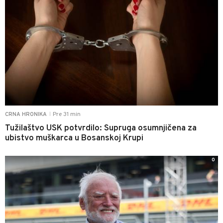
Pre 31 min
CRNA HRONIKA
|
Tužilaštvo USK potvrdilo: Supruga osumnjičena za
ubistvo muškarca u Bosanskoj Krupi
0