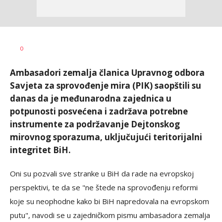
Dušan
AUTOR
0
Volaš
Ambasadori zemalja članica Upravnog odbora
Savjeta za sprovođenje mira (PIK) saopštili su
danas da je međunarodna zajednica u
potpunosti posvećena i zadržava potrebne
instrumente za podržavanje Dejtonskog
mirovnog sporazuma, uključujući teritorijalni
integritet BiH.
Oni su pozvali sve stranke u BiH da rade na evropskoj
perspektivi, te da se "ne štede na sprovođenju reformi
koje su neophodne kako bi BiH napredovala na evropskom
putu", navodi se u zajedničkom pismu ambasadora zemalja