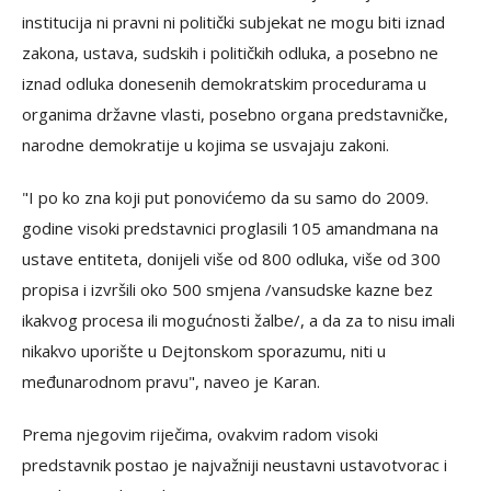
institucija ni pravni ni politički subjekat ne mogu biti iznad
zakona, ustava, sudskih i političkih odluka, a posebno ne
iznad odluka donesenih demokratskim procedurama u
organima državne vlasti, posebno organa predstavničke,
narodne demokratije u kojima se usvajaju zakoni.
"I po ko zna koji put ponovićemo da su samo do 2009.
godine visoki predstavnici proglasili 105 amandmana na
ustave entiteta, donijeli više od 800 odluka, više od 300
propisa i izvršili oko 500 smjena /vansudske kazne bez
ikakvog procesa ili mogućnosti žalbe/, a da za to nisu imali
nikakvo uporište u Dejtonskom sporazumu, niti u
međunarodnom pravu", naveo je Karan.
Prema njegovim riječima, ovakvim radom visoki
predstavnik postao je najvažniji neustavni ustavotvorac i