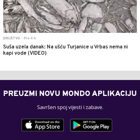
Pre 4 h
DRUŠTVO
|
Suša uzela danak: Na ušću Turjanice u Vrbas nema ni
kapi vode (VIDEO)
PREUZMI NOVU MONDO APLIKACIJU
Savršen spoj vijesti i zabave.