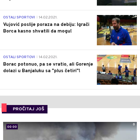
1
OSTALI SPORTOVI
14.02.2021.
|
Vujović poslije poraza na debiju: Igrači
Borca kasno shvatili da mogu!
3
OSTALI SPORTOVI
14.02.2021.
|
Borac potonuo, pa se vratio, ali Gorenje
dolazi u Banjaluku sa "plus četiri"!
PROČITAJ JOŠ
0
00:00