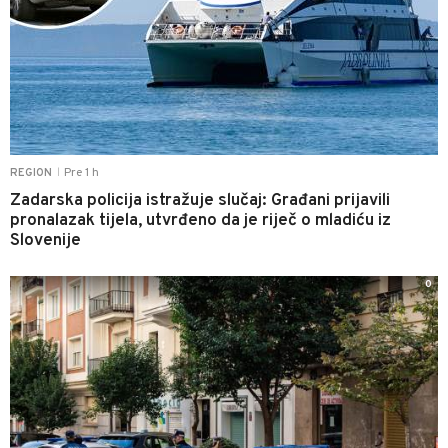
Pre 1 h
REGION
|
Zadarska policija istražuje slučaj: Građani prijavili
pronalazak tijela, utvrđeno da je riječ o mladiću iz
Slovenije
0