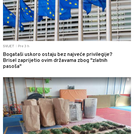
Pre 3 h
SVIJET
|
Bogataši uskoro ostaju bez najveće privilegije?
Brisel zaprijetio ovim državama zbog "zlatnih
pasoša"
0