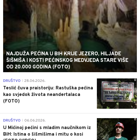
NAJDUŽA PEĆINA U BIH KRIJE JEZERO, HILJADE
ŠIŠMIŠA I KOSTI PEĆINSKOG MEDVJEDA STARE VIŠE
OD 20.000 GODINA (FOTO)
0
DRUŠTVO
28.06.2026.
|
Teslić čuva praistoriju: Rastuška pećina
kao svjedok života neandertalaca
(FOTO)
0
DRUŠTVO
06.06.2026.
|
U Mićinoj pećini s mladim naučnikom iz
BiH: Istina o šišmišima i mitu o kosi