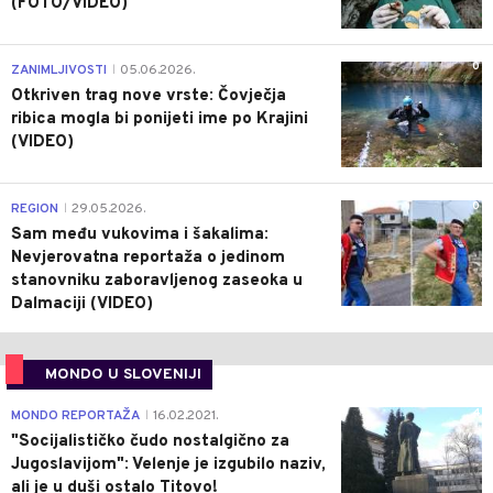
(FOTO/VIDEO)
0
ZANIMLJIVOSTI
05.06.2026.
|
Otkriven trag nove vrste: Čovječja
ribica mogla bi ponijeti ime po Krajini
(VIDEO)
0
REGION
29.05.2026.
|
Sam među vukovima i šakalima:
Nevjerovatna reportaža o jedinom
stanovniku zaboravljenog zaseoka u
Dalmaciji (VIDEO)
MONDO U SLOVENIJI
4
MONDO REPORTAŽA
16.02.2021.
|
"Socijalističko čudo nostalgično za
Jugoslavijom": Velenje je izgubilo naziv,
ali je u duši ostalo Titovo!