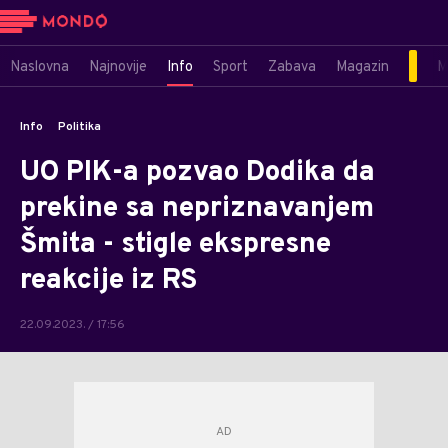
Naslovna
Najnovije
Info
Sport
Zabava
Magazin
M
Info
Politika
UO PIK-a pozvao Dodika da
prekine sa nepriznavanjem
Šmita - stigle ekspresne
reakcije iz RS
22.09.2023. / 17:56