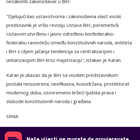
nezakoniti zakonodavac u BiH.
"Djelujući kao ustavotvorna i zakonodavna vlast visoki
predstavnik je vršio reviziju Ustava BiH, poremetivši
Ustavom utvrđenu i jasno određenu konfederalno-
federalnu ravnotežu između konstitutivnih naroda, entiteta
i BiH s ciljem jačanja tendencija za centralizacijom i
unitarizacijom BiH kroz majorizaciju", istakao je Karan.
Karan je ukazao da je BiH sa visokim predstavnikom
postala nesuverena, neefikasna, kvazidržava, protektorat
modernog doba, istovremeno kršeći ljudska prava i
slobode konstitutivnih naroda i građana.
SRNA
Naše vijesti ne morate da provjeravate