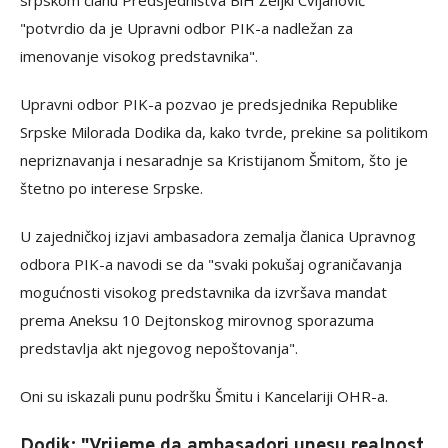
srpskom članu Predsjedništva BiH Željki Cvijanović
"potvrdio da je Upravni odbor PIK-a nadležan za
imenovanje visokog predstavnika".
Upravni odbor PIK-a pozvao je predsjednika Republike
Srpske Milorada Dodika da, kako tvrde, prekine sa politikom
nepriznavanja i nesaradnje sa Kristijanom Šmitom, što je
štetno po interese Srpske.
U zajedničkoj izjavi ambasadora zemalja članica Upravnog
odbora PIK-a navodi se da "svaki pokušaj ograničavanja
mogućnosti visokog predstavnika da izvršava mandat
prema Aneksu 10 Dejtonskog mirovnog sporazuma
predstavlja akt njegovog nepoštovanja".
Oni su iskazali punu podršku Šmitu i Kancelariji OHR-a.
Dodik: "Vrijeme da ambasadori unesu realnost