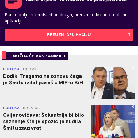
Budite bolje informisani od drugih, preuzmite Mondo mobilnu
aplikaciju
PREUZMI APLIKACIJU
MOŽDA ĆE VAS ZANIMATI
0
POLITIKA
17.09.2023.
|
Dodik: Tragamo na osnovu čega
je Šmitu izdat pasoš u MIP-u BiH
0
POLITIKA
15.09.2023.
|
Cvijanovićeva: Šokantnije bi bilo
saznanje šta je opozicija nudila
Šmitu zauzvrat