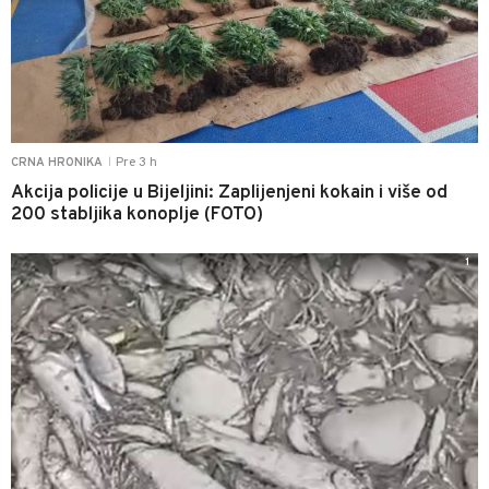
Pre 3 h
CRNA HRONIKA
|
Akcija policije u Bijeljini: Zaplijenjeni kokain i više od
200 stabljika konoplje (FOTO)
1