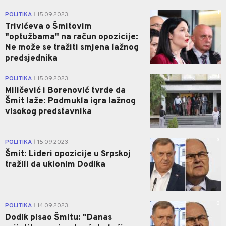
1
POLITIKA
15.09.2023.
|
Trivićeva o Šmitovim
"optužbama" na račun opozicije:
Ne može se tražiti smjena lažnog
predsjednika
1
POLITIKA
15.09.2023.
|
Miličević i Borenović tvrde da
Šmit laže: Podmukla igra lažnog
visokog predstavnika
3
POLITIKA
15.09.2023.
|
Šmit: Lideri opozicije u Srpskoj
tražili da uklonim Dodika
0
POLITIKA
14.09.2023.
|
Dodik pisao Šmitu: "Danas