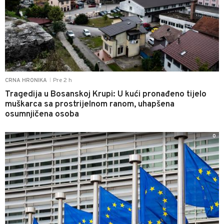
Pre 2 h
CRNA HRONIKA
|
Tragedija u Bosanskoj Krupi: U kući pronađeno tijelo
muškarca sa prostrijelnom ranom, uhapšena
osumnjičena osoba
0