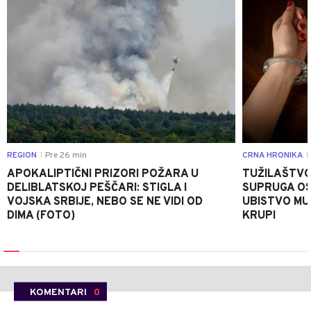
REGION
Pre 26 min
CRNA HRONIKA
|
|
APOKALIPTIČNI PRIZORI POŽARA U
TUŽILAŠTVO
DELIBLATSKOJ PEŠČARI: STIGLA I
SUPRUGA OS
VOJSKA SRBIJE, NEBO SE NE VIDI OD
UBISTVO MU
DIMA (FOTO)
KRUPI
KOMENTARI
0