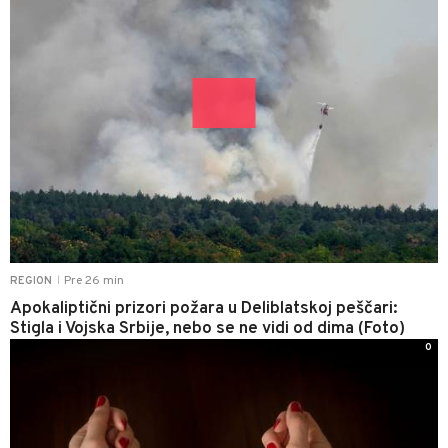
Pre 26 min
REGION
|
Apokaliptični prizori požara u Deliblatskoj peščari:
Stigla i Vojska Srbije, nebo se ne vidi od dima (Foto)
0