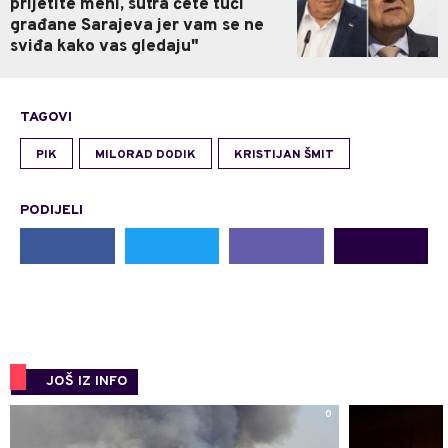
prijetite meni, sutra ćete tući
građane Sarajeva jer vam se ne
sviđa kako vas gledaju"
TAGOVI
PIK
MILORAD DODIK
KRISTIJAN ŠMIT
PODIJELI
JOŠ IZ INFO
0