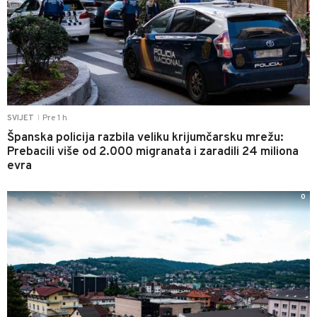
Pre 1 h
SVIJET
|
Španska policija razbila veliku krijumčarsku mrežu:
Prebacili više od 2.000 migranata i zaradili 24 miliona
evra
0