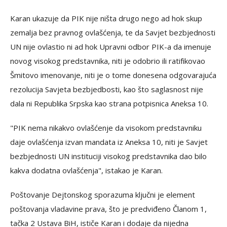
Karan ukazuje da PIK nije ništa drugo nego ad hok skup
zemalja bez pravnog ovlašćenja, te da Savjet bezbjednosti
UN nije ovlastio ni ad hok Upravni odbor PIK-a da imenuje
novog visokog predstavnika, niti je odobrio ili ratifikovao
Šmitovo imenovanje, niti je o tome donesena odgovarajuća
rezolucija Savjeta bezbjedbosti, kao što saglasnost nije
dala ni Republika Srpska kao strana potpisnica Aneksa 10.
"PIK nema nikakvo ovlašćenje da visokom predstavniku
daje ovlašćenja izvan mandata iz Aneksa 10, niti je Savjet
bezbjednosti UN instituciji visokog predstavnika dao bilo
kakva dodatna ovlašćenja", istakao je Karan.
Poštovanje Dejtonskog sporazuma ključni je element
poštovanja vladavine prava, što je predviđeno Članom 1,
tačka 2 Ustava BiH, ističe Karan i dodaje da nijedna