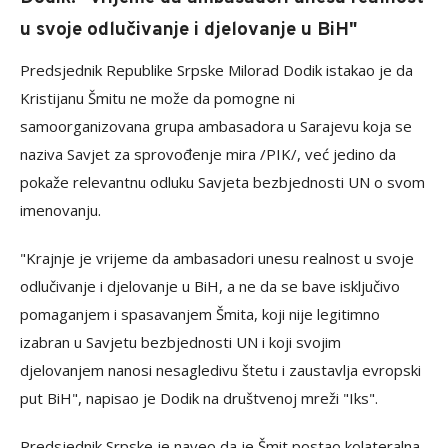
u svoje odlučivanje i djelovanje u BiH"
Predsjednik Republike Srpske Milorad Dodik istakao je da
Kristijanu Šmitu ne može da pomogne ni
samoorganizovana grupa ambasadora u Sarajevu koja se
naziva Savjet za sprovođenje mira /PIK/, već jedino da
pokaže relevantnu odluku Savjeta bezbjednosti UN o svom
imenovanju.
"Krajnje je vrijeme da ambasadori unesu realnost u svoje
odlučivanje i djelovanje u BiH, a ne da se bave isključivo
pomaganjem i spasavanjem Šmita, koji nije legitimno
izabran u Savjetu bezbjednosti UN i koji svojim
djelovanjem nanosi nesagledivu štetu i zaustavlja evropski
put BiH", napisao je Dodik na društvenoj mreži "Iks".
Predsjednik Srpske je naveo da je Šmit postao kolateralna