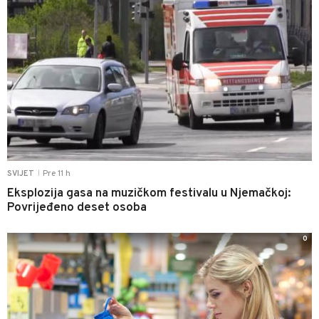
Pre 11 h
SVIJET
|
Eksplozija gasa na muzičkom festivalu u Njemačkoj:
Povrijeđeno deset osoba
0