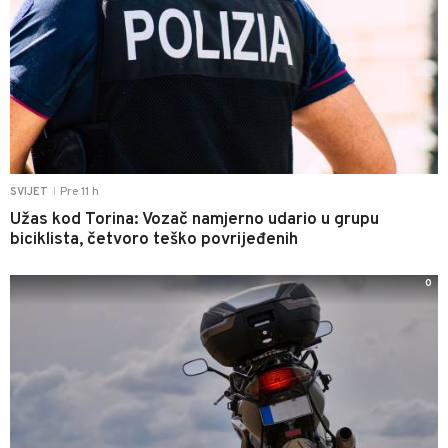
Pre 11 h
SVIJET
|
Užas kod Torina: Vozač namjerno udario u grupu
biciklista, četvoro teško povrijeđenih
0