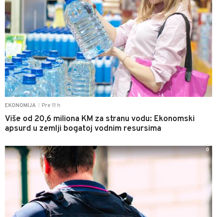
Pre 11 h
EKONOMIJA
|
Više od 20,6 miliona KM za stranu vodu: Ekonomski
apsurd u zemlji bogatoj vodnim resursima
0