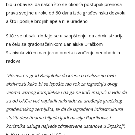
bio u obavezi da nakon što se okonča postupak prenosa
prava svojine u roku od 60 dana izda građevinsku dozvolu,
a što i poslije brojnih apela nije urađeno.
Stiče se utisak, dodaje se u saopštenju, da administracija
na čelu sa gradonačelnikom Banjaluke Draškom
Stanivukovićem namjerno ometa izvođenje neophodnih
radova.
"Pozivamo grad Banjaluka da krene u realizaciju ovih
aktivnosti kako bi se ispoštovao rok za izgradnju ovog
veoma važnog kompleksa i da ga ne koči imajući u vidu da
su od UKC-a već naplatili naknadu za uređenje gradskog
građevinskog zemljišta, te da će izgrađena infrastruktura
služiti desetinama hiljada ljudi naselja Paprikovac i
korisnika usluga najveće zdravstvene ustanove u Srpskoj"
,
ističe se u saopštenju UKC-a.