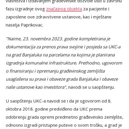
vlasništva i izdavanjem građevinske dozvole ušlo u završnu
fazu izgradnje ovog
značajnog objekta
za pacijente i
zaposlene ove zdravstvene ustanove, kao i mještane
naselja Paprikovac.
"Naime, 23. novembra 2023. godine kompletirana je
dokumentacija za prenos prava svojine i posjeda sa UKC-a
na grad Banjaluka na parcelama na kojima je planirana
izgradnja komunalne infrastrukture. Prethodno, ugovorom
o finansiranju i opremanju građevinskog zemljišta
usaglašena su prava i obaveze grada Banjaluka i obaveze
naše ustanove kao investitora",
navodi se u saopštenju.
U saopštenju UKC-a navodi se i da je ugovorom od 8.
oktobra 2018. godine predviđeno da UKC prema
odobrenju grada opremi predmetno građevinsko zemljište,
odnosno izgradi pristupne puteve o svom trošku, a grad je