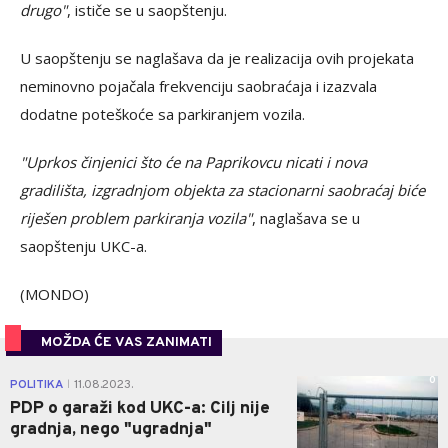
drugo"
, ističe se u saopštenju.
U saopštenju se naglašava da je realizacija ovih projekata
neminovno pojačala frekvenciju saobraćaja i izazvala
dodatne poteškoće sa parkiranjem vozila.
"Uprkos činjenici što će na Paprikovcu nicati i nova
gradilišta, izgradnjom objekta za stacionarni saobraćaj biće
riješen problem parkiranja vozila"
, naglašava se u
saopštenju UKC-a.
(MONDO)
MOŽDA ĆE VAS ZANIMATI
0
POLITIKA
11.08.2023.
|
PDP o garaži kod UKC-a: Cilj nije
gradnja, nego "ugradnja"