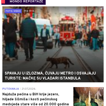
MONDO REPORTAŽE
0
Pre 19 h
FOTO, VIDEO
SPAVAJU U IZLOZIMA, ČUVAJU METRO I OSVAJAJU
TURISTE: MAČKE SU VLADARI ISTANBULA
0
PUTOVANJA
21.07.2026.
|
Najduža pećina u BiH krije jezero,
hiljade šišmiša i kosti pećinskog
medvjeda stare više od 20.000 godina