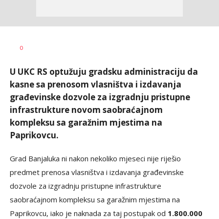
Željko
AUTOR
0
Svitlica
U UKC RS optužuju gradsku administraciju da
kasne sa prenosom vlasništva i izdavanja
građevinske dozvole za izgradnju pristupne
infrastrukture novom saobraćajnom
kompleksu sa garažnim mjestima na
Paprikovcu.
Grad Banjaluka ni nakon nekoliko mjeseci nije riješio
predmet prenosa vlasništva i izdavanja građevinske
dozvole za izgradnju pristupne infrastrukture
saobraćajnom kompleksu sa garažnim mjestima na
Paprikovcu, iako je naknada za taj postupak od
1.800.000