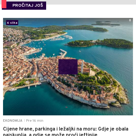
PROČITAJ JOŠ
0
6 slika
Pre 16 min
EKONOMIJA
|
Cijene hrane, parkinga i ležaljki na moru: Gdje je obala
najskuplja, a gdje se može proći jeftinije