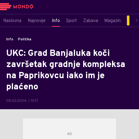
Naslovna
Najnovije
Info
Sport
Zabava
Magazin
M
Info
Politika
UKC: Grad Banjaluka koči
završetak gradnje kompleksa
na Paprikovcu iako im je
plaćeno
08.02.2024. / 15:17