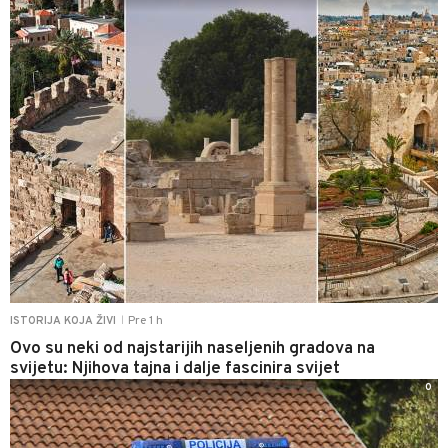
Pre 1 h
ISTORIJA KOJA ŽIVI
|
Ovo su neki od najstarijih naseljenih gradova na
svijetu: Njihova tajna i dalje fascinira svijet
0