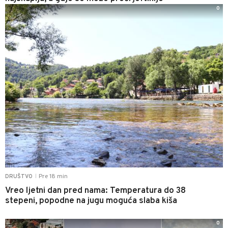
0
Pre 18 min
DRUŠTVO
|
Vreo ljetni dan pred nama: Temperatura do 38
stepeni, popodne na jugu moguća slaba kiša
0