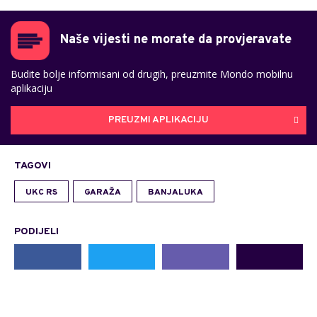
Naše vijesti ne morate da provjeravate
Budite bolje informisani od drugih, preuzmite Mondo mobilnu
aplikaciju
PREUZMI APLIKACIJU
TAGOVI
UKC RS
GARAŽA
BANJALUKA
PODIJELI