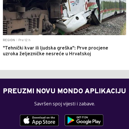
Pre 12 h
REGION
|
"Tehnički kvar ili ljudska greška": Prve procjene
uzroka željezničke nesreće u Hrvatskoj
PREUZMI NOVU MONDO APLIKACIJU
Savršen spoj vijesti i zabave.