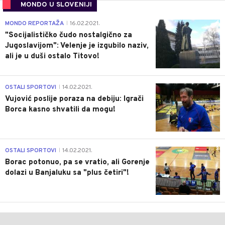
MONDO U SLOVENIJI
4
MONDO REPORTAŽA
16.02.2021.
|
"Socijalističko čudo nostalgično za
Jugoslavijom": Velenje je izgubilo naziv,
ali je u duši ostalo Titovo!
1
OSTALI SPORTOVI
14.02.2021.
|
Vujović poslije poraza na debiju: Igrači
Borca kasno shvatili da mogu!
3
OSTALI SPORTOVI
14.02.2021.
|
Borac potonuo, pa se vratio, ali Gorenje
dolazi u Banjaluku sa "plus četiri"!