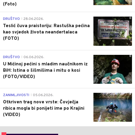
(Foto)
0
DRUŠTVO
28.06.2026.
|
Teslić čuva praistoriju: Rastuška pećina
kao svjedok života neandertalaca
(FOTO)
0
DRUŠTVO
06.06.2026.
|
U Mićinoj pećini s mladim naučnikom iz
BiH: Istina o šišmišima i mitu o kosi
(FOTO/VIDEO)
0
ZANIMLJIVOSTI
05.06.2026.
|
Otkriven trag nove vrste: Čovječja
ribica mogla bi ponijeti ime po Krajini
(VIDEO)