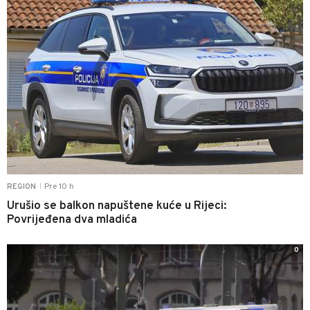
Pre 10 h
REGION
|
Urušio se balkon napuštene kuće u Rijeci:
Povrijeđena dva mladića
0