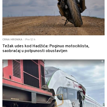
Pre 12 h
CRNA HRONIKA
|
Težak udes kod Hadžića: Poginuo motociklista,
saobraćaj u potpunosti obustavljen
0