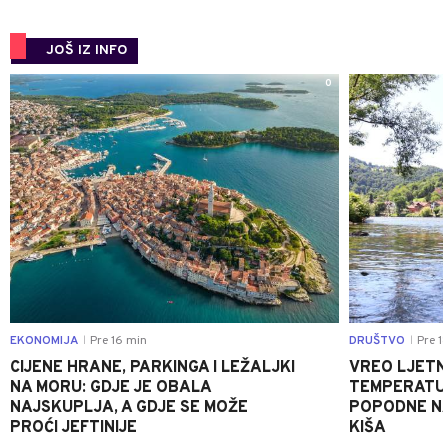
JOŠ IZ INFO
0
EKONOMIJA
Pre 16 min
DRUŠTVO
Pre 1
|
|
CIJENE HRANE, PARKINGA I LEŽALJKI
VREO LJETN
NA MORU: GDJE JE OBALA
TEMPERATUR
NAJSKUPLJA, A GDJE SE MOŽE
POPODNE NA
PROĆI JEFTINIJE
KIŠA