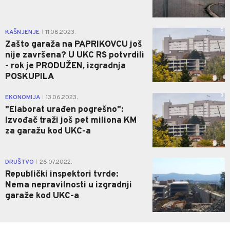
0
KAŠNJENJE
11.08.2023.
|
Zašto garaža na PAPRIKOVCU još
nije završena? U UKC RS potvrdili
- rok je PRODUŽEN, izgradnja
POSKUPILA
3
EKONOMIJA
13.06.2023.
|
"Elaborat urađen pogrešno":
Izvođač traži još pet miliona KM
za garažu kod UKC-a
0
DRUŠTVO
26.07.2022.
|
Republički inspektori tvrde:
Nema nepravilnosti u izgradnji
garaže kod UKC-a