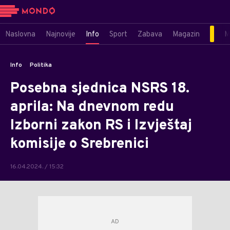
Naslovna
Najnovije
Info
Sport
Zabava
Magazin
M
Info
Politika
Posebna sjednica NSRS 18.
aprila: Na dnevnom redu
Izborni zakon RS i Izvještaj
komisije o Srebrenici
16.04.2024. / 15:32