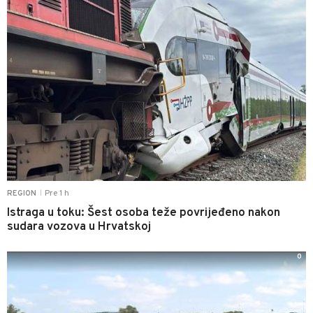
Pre 1 h
REGION
|
Istraga u toku: Šest osoba teže povrijeđeno nakon
sudara vozova u Hrvatskoj
0