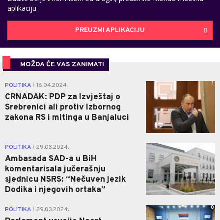
aplikaciju
PREUZMI APLIKACIJU
MOŽDA ĆE VAS ZANIMATI
1
POLITIKA
16.04.2024.
|
CRNADAK: PDP za Izvještaj o
Srebrenici ali protiv Izbornog
zakona RS i mitinga u Banjaluci
0
POLITIKA
29.03.2024.
|
Ambasada SAD-a u BiH
komentarisala jučerašnju
sjednicu NSRS: “Nečuven jezik
Dodika i njegovih ortaka”
0
POLITIKA
29.03.2024.
|