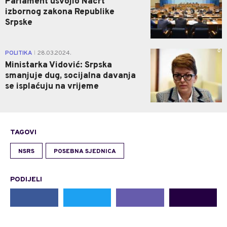
Parlament usvojio Nacrt
izbornog zakona Republike
Srpske
0
POLITIKA
28.03.2024.
|
Ministarka Vidović: Srpska
smanjuje dug, socijalna davanja
se isplaćuju na vrijeme
TAGOVI
NSRS
POSEBNA SJEDNICA
PODIJELI