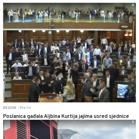
0
Pre 1 h
REGION
|
Poslanica gađala Aljbina Kurtija jajima usred sjednice
0