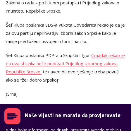
Zakona o radu – po hitnom postupku i Prijedlog zakona o
imunitetu Republike Srpske.
Šef Kluba poslanika SDS-a Vukota Govedarica rekao je da je
za ovu partiju neprihvatljiv izborni zakon Srpske kako je
ranije predložen i usvojen u formi nacrta.
Šef Kluba poslanika PDP-a u Skupštini Igor
Crnadak rekao je
da ova stranka neće podržati Prijedlog izbornog zakona
Republike Srpske,
te naveo da ovo rješenje treba povući
ako se "želi dobro Srpskoj".
(Srna)
Naše vijesti ne morate da provjeravate
Budite bolje informisani od drugih, preuzmite Mondo mobilnu