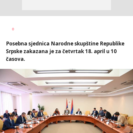
Dragana
AUTOR
0
Božić
Posebna sjednica Narodne skupštine Republike
Srpske zakazana je za četvrtak 18. april u 10
časova.