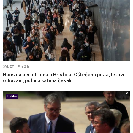
Pre 2 h
SVIJET
|
Haos na aerodromu u Bristolu: Oštećena pista, letovi
otkazani, putnici satima čekali
0
5 slika