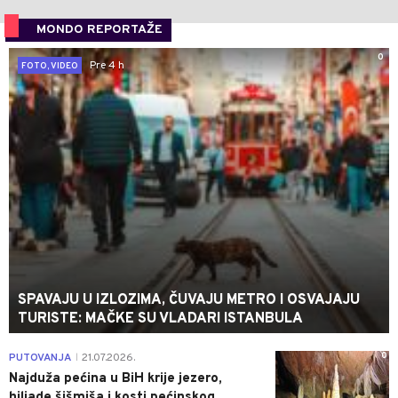
MONDO REPORTAŽE
0
Pre 4 h
FOTO, VIDEO
SPAVAJU U IZLOZIMA, ČUVAJU METRO I OSVAJAJU
TURISTE: MAČKE SU VLADARI ISTANBULA
0
PUTOVANJA
21.07.2026.
|
Najduža pećina u BiH krije jezero,
hiljade šišmiša i kosti pećinskog