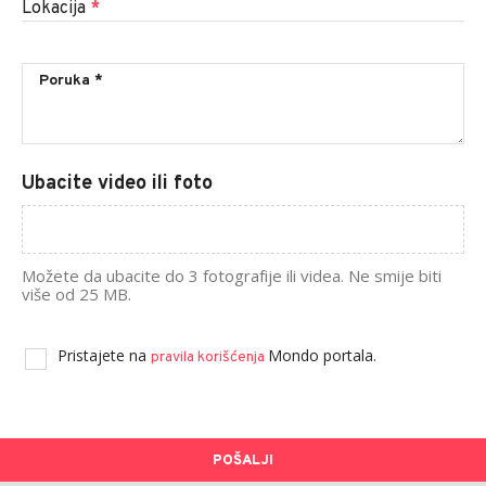
Lokacija
*
Ubacite video ili foto
Možete da ubacite do 3 fotografije ili videa. Ne smije biti
više od 25 MB.
Pristajete na
Mondo portala.
pravila korišćenja
POŠALJI