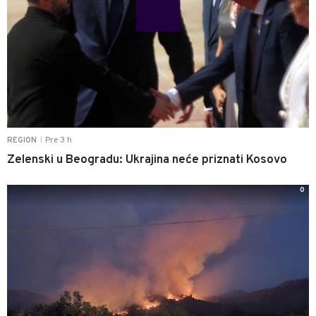
Pre 3 h
REGION
|
Zelenski u Beogradu: Ukrajina neće priznati Kosovo
0