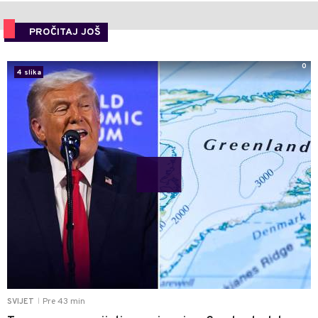
PROČITAJ JOŠ
0
4 slika
Pre 43 min
SVIJET
|