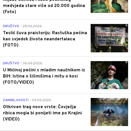
medvjeda stare više od 20.000 godina
(Foto)
0
DRUŠTVO
28.06.2026.
|
Teslić čuva praistoriju: Rastuška pećina
kao svjedok života neandertalaca
(FOTO)
0
DRUŠTVO
06.06.2026.
|
U Mićinoj pećini s mladim naučnikom iz
BiH: Istina o šišmišima i mitu o kosi
(FOTO/VIDEO)
0
ZANIMLJIVOSTI
05.06.2026.
|
Otkriven trag nove vrste: Čovječja
ribica mogla bi ponijeti ime po Krajini
(VIDEO)