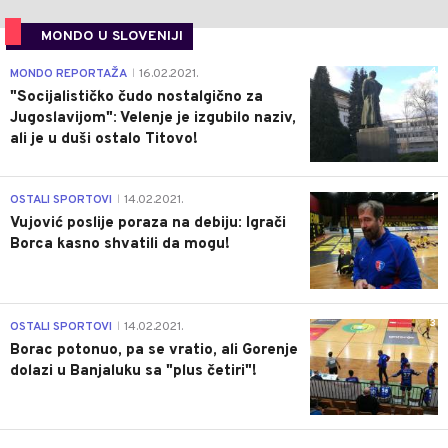
MONDO U SLOVENIJI
4
MONDO REPORTAŽA
16.02.2021.
|
"Socijalističko čudo nostalgično za
Jugoslavijom": Velenje je izgubilo naziv,
ali je u duši ostalo Titovo!
1
OSTALI SPORTOVI
14.02.2021.
|
Vujović poslije poraza na debiju: Igrači
Borca kasno shvatili da mogu!
3
OSTALI SPORTOVI
14.02.2021.
|
Borac potonuo, pa se vratio, ali Gorenje
dolazi u Banjaluku sa "plus četiri"!