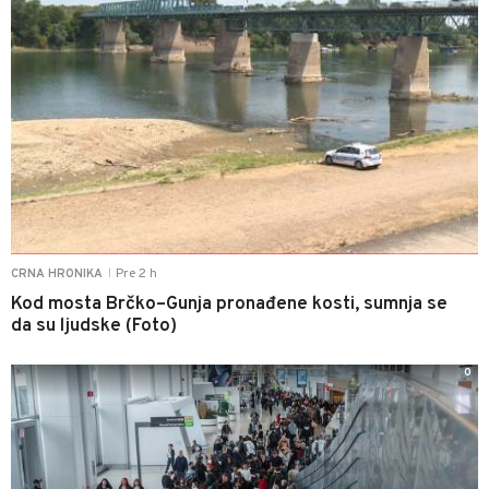
Pre 2 h
CRNA HRONIKA
|
Kod mosta Brčko–Gunja pronađene kosti, sumnja se
da su ljudske (Foto)
0