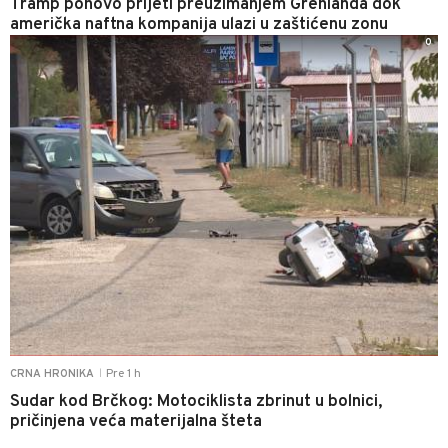
Tramp ponovo prijeti preuzimanjem Grenlanda dok
američka naftna kompanija ulazi u zaštićenu zonu
0
Pre 1 h
CRNA HRONIKA
|
Sudar kod Brčkog: Motociklista zbrinut u bolnici,
pričinjena veća materijalna šteta