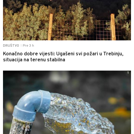
Pre 3 h
DRUŠTVO
|
Konačno dobre vijesti: Ugašeni svi požari u Trebinju,
situacija na terenu stabilna
1