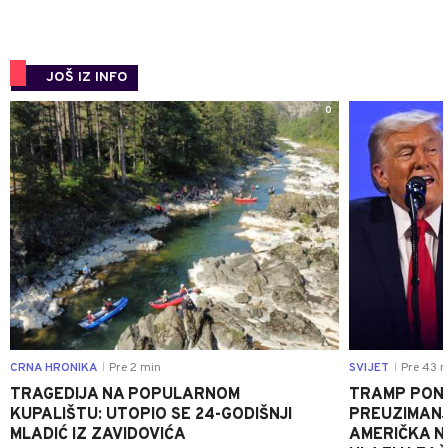
JOŠ IZ INFO
0
CRNA HRONIKA
Pre 2 min
SVIJET
Pre 43 m
|
|
TRAGEDIJA NA POPULARNOM
TRAMP PONO
KUPALIŠTU: UTOPIO SE 24-GODIŠNJI
PREUZIMAN
MLADIĆ IZ ZAVIDOVIĆA
AMERIČKA N