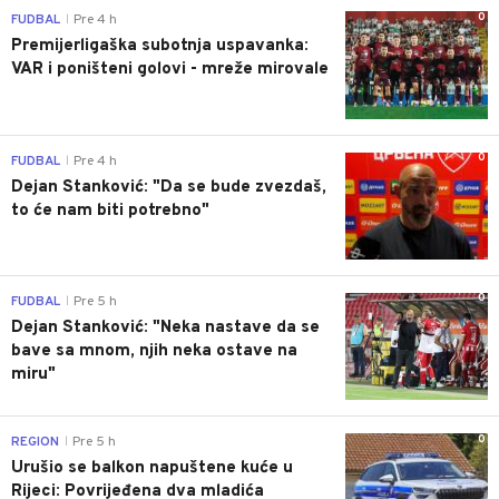
0
FUDBAL
Pre 4 h
|
Premijerligaška subotnja uspavanka:
VAR i poništeni golovi - mreže mirovale
0
FUDBAL
Pre 4 h
|
Dejan Stanković: "Da se bude zvezdaš,
to će nam biti potrebno"
0
FUDBAL
Pre 5 h
|
Dejan Stanković: "Neka nastave da se
bave sa mnom, njih neka ostave na
miru"
0
REGION
Pre 5 h
|
Urušio se balkon napuštene kuće u
Rijeci: Povrijeđena dva mladića