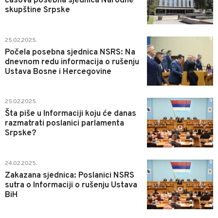
časova posebna sjednica Narodne
skupštine Srpske
0
25.02.2025.
Počela posebna sjednica NSRS: Na
dnevnom redu informacija o rušenju
Ustava Bosne i Hercegovine
0
25.02.2025.
Šta piše u Informaciji koju će danas
razmatrati poslanici parlamenta
Srpske?
0
24.02.2025.
Zakazana sjednica: Poslanici NSRS
sutra o Informaciji o rušenju Ustava
BiH