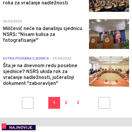
roka za vraćanje nadležnosti
1
26.04.2023.
Miličević neće na današnju sjednicu
NSRS: "Nisam kulisa za
fotografisanje"
0
SUTRA POSEBNA SJEDNICA
25.04.2023.
|
Šta je na dnevnom redu posebne
sjednice? NSRS ukida rok za
vraćanje nadležnosti, jučerašnji
dokument "zaboravljen"
1
2
3
NAJNOVIJE