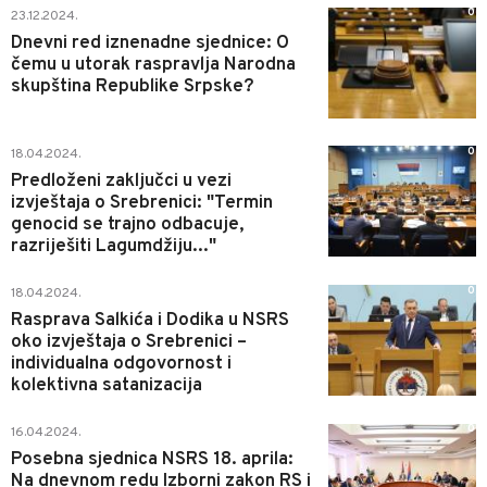
0
23.12.2024.
Dnevni red iznenadne sjednice: O
čemu u utorak raspravlja Narodna
skupština Republike Srpske?
0
18.04.2024.
Predloženi zaključci u vezi
izvještaja o Srebrenici: "Termin
genocid se trajno odbacuje,
razriješiti Lagumdžiju..."
0
18.04.2024.
Rasprava Salkića i Dodika u NSRS
oko izvještaja o Srebrenici –
individualna odgovornost i
kolektivna satanizacija
0
16.04.2024.
Posebna sjednica NSRS 18. aprila:
Na dnevnom redu Izborni zakon RS i