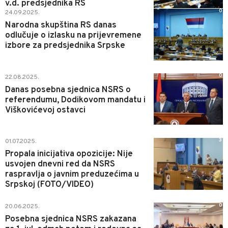
v.d. predsjednika RS
0
24.09.2025.
Narodna skupština RS danas
odlučuje o izlasku na prijevremene
izbore za predsjednika Srpske
0
22.08.2025.
Danas posebna sjednica NSRS o
referendumu, Dodikovom mandatu i
Viškovićevoj ostavci
3
01.07.2025.
Propala inicijativa opozicije: Nije
usvojen dnevni red da NSRS
raspravlja o javnim preduzećima u
Srpskoj (FOTO/VIDEO)
0
20.06.2025.
Posebna sjednica NSRS zakazana