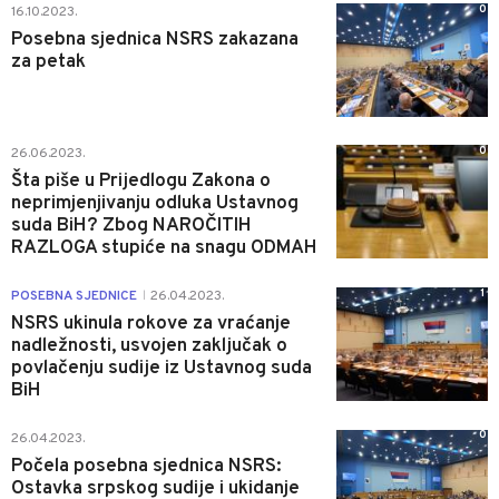
0
16.10.2023.
Posebna sjednica NSRS zakazana
za petak
0
26.06.2023.
Šta piše u Prijedlogu Zakona o
neprimjenjivanju odluka Ustavnog
suda BiH? Zbog NAROČITIH
RAZLOGA stupiće na snagu ODMAH
1
POSEBNA SJEDNICE
26.04.2023.
|
NSRS ukinula rokove za vraćanje
nadležnosti, usvojen zaključak o
povlačenju sudije iz Ustavnog suda
BiH
0
26.04.2023.
Počela posebna sjednica NSRS:
Ostavka srpskog sudije i ukidanje