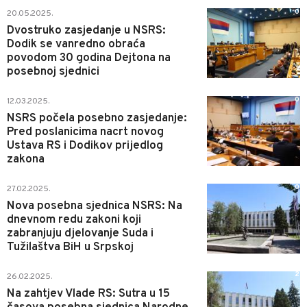
0
20.05.2025.
Dvostruko zasjedanje u NSRS:
Dodik se vanredno obraća
povodom 30 godina Dejtona na
posebnoj sjednici
0
12.03.2025.
NSRS počela posebno zasjedanje:
Pred poslanicima nacrt novog
Ustava RS i Dodikov prijedlog
zakona
0
27.02.2025.
Nova posebna sjednica NSRS: Na
dnevnom redu zakoni koji
zabranjuju djelovanje Suda i
Tužilaštva BiH u Srpskoj
2
26.02.2025.
Na zahtjev Vlade RS: Sutra u 15