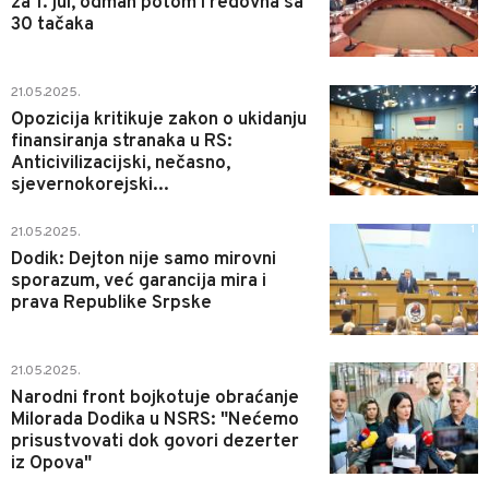
za 1. jul, odmah potom i redovna sa
30 tačaka
2
21.05.2025.
Opozicija kritikuje zakon o ukidanju
finansiranja stranaka u RS:
Anticivilizacijski, nečasno,
sjevernokorejski...
1
21.05.2025.
Dodik: Dejton nije samo mirovni
sporazum, već garancija mira i
prava Republike Srpske
3
21.05.2025.
Narodni front bojkotuje obraćanje
Milorada Dodika u NSRS: "Nećemo
prisustvovati dok govori dezerter
iz Opova"