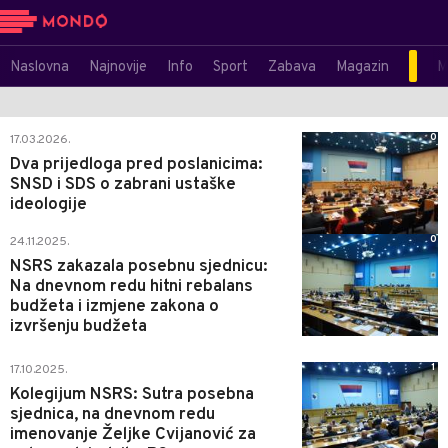
Naslovna
Najnovije
Info
Sport
Zabava
Magazin
M
0
17.03.2026.
Dva prijedloga pred poslanicima:
SNSD i SDS o zabrani ustaške
ideologije
0
24.11.2025.
NSRS zakazala posebnu sjednicu:
Na dnevnom redu hitni rebalans
budžeta i izmjene zakona o
izvršenju budžeta
1
17.10.2025.
Kolegijum NSRS: Sutra posebna
sjednica, na dnevnom redu
imenovanje Željke Cvijanović za