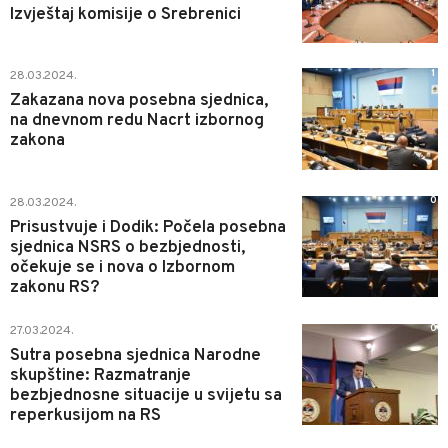
Izvještaj komisije o Srebrenici
1
28.03.2024.
Zakazana nova posebna sjednica,
na dnevnom redu Nacrt izbornog
zakona
0
28.03.2024.
Prisustvuje i Dodik: Počela posebna
sjednica NSRS o bezbjednosti,
očekuje se i nova o Izbornom
zakonu RS?
0
27.03.2024.
Sutra posebna sjednica Narodne
skupštine: Razmatranje
bezbjednosne situacije u svijetu sa
reperkusijom na RS