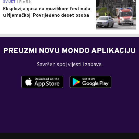
0
SVIJET
Pre 5 h
|
Eksplozija gasa na muzičkom festivalu
u Njemačkoj: Povrijeđeno deset osoba
PREUZMI NOVU MONDO APLIKACIJU
Savršen spoj vijesti i zabave.