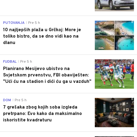
0
PUTOVANJA
Pre 5 h
|
10 najljepših plaža u Grčkoj: More je
toliko bistro, da se dno vidi kao na
dlanu
0
FUDBAL
Pre 5 h
|
Planirano Mesijevo ubistvo na
Svjetskom prvenstvu, FBI obaviješten:
"Ući ću na stadion i dići ću ga u vazduh"
0
DOM
Pre 5 h
|
7 grešaka zbog kojih soba izgleda
pretrpano: Evo kako da maksimalno
iskoristite kvadraturu