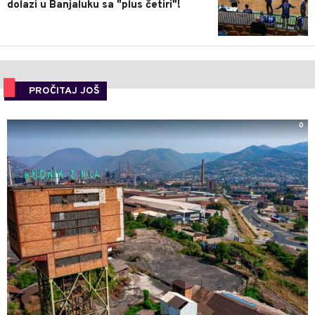
dolazi u Banjaluku sa "plus četiri"!
PROČITAJ JOŠ
0