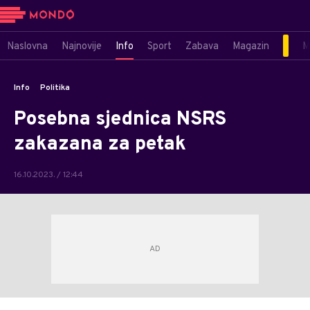
Naslovna
Najnovije
Info
Sport
Zabava
Magazin
M
Info
Politika
Posebna sjednica NSRS
zakazana za petak
16.10.2023. / 12:44