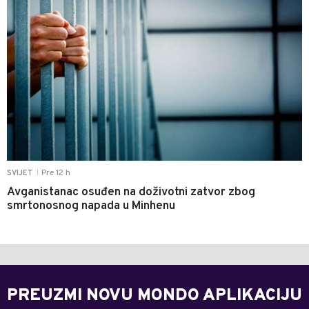
Pre 12 h
SVIJET
|
Avganistanac osuđen na doživotni zatvor zbog
smrtonosnog napada u Minhenu
PREUZMI NOVU MONDO APLIKACIJU