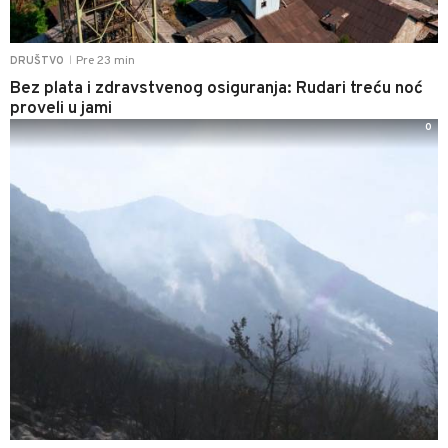
Pre 23 min
DRUŠTVO
|
Bez plata i zdravstvenog osiguranja: Rudari treću noć
proveli u jami
0