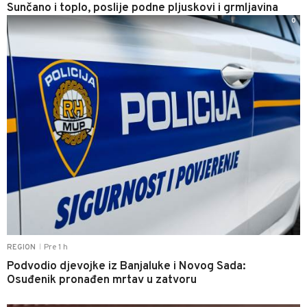
Sunčano i toplo, poslije podne pljuskovi i grmljavina
0
Pre 1 h
REGION
|
Podvodio djevojke iz Banjaluke i Novog Sada:
Osuđenik pronađen mrtav u zatvoru