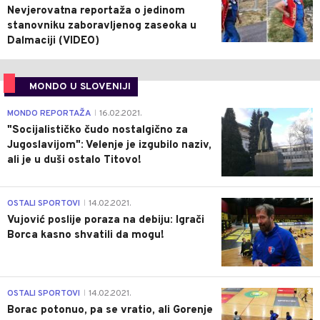
Nevjerovatna reportaža o jedinom
stanovniku zaboravljenog zaseoka u
Dalmaciji (VIDEO)
MONDO U SLOVENIJI
4
MONDO REPORTAŽA
16.02.2021.
|
"Socijalističko čudo nostalgično za
Jugoslavijom": Velenje je izgubilo naziv,
ali je u duši ostalo Titovo!
1
OSTALI SPORTOVI
14.02.2021.
|
Vujović poslije poraza na debiju: Igrači
Borca kasno shvatili da mogu!
3
OSTALI SPORTOVI
14.02.2021.
|
Borac potonuo, pa se vratio, ali Gorenje