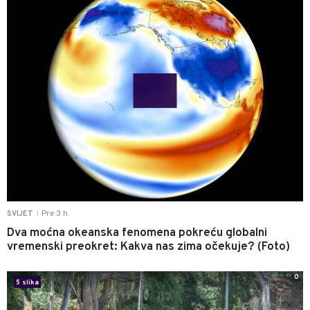
Pre 3 h
SVIJET
|
Dva moćna okeanska fenomena pokreću globalni
vremenski preokret: Kakva nas zima očekuje? (Foto)
0
5 slika