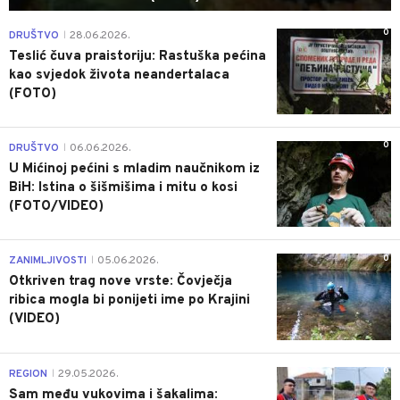
0
DRUŠTVO
28.06.2026.
|
Teslić čuva praistoriju: Rastuška pećina
kao svjedok života neandertalaca
(FOTO)
0
DRUŠTVO
06.06.2026.
|
U Mićinoj pećini s mladim naučnikom iz
BiH: Istina o šišmišima i mitu o kosi
(FOTO/VIDEO)
0
ZANIMLJIVOSTI
05.06.2026.
|
Otkriven trag nove vrste: Čovječja
ribica mogla bi ponijeti ime po Krajini
(VIDEO)
0
REGION
29.05.2026.
|
Sam među vukovima i šakalima: