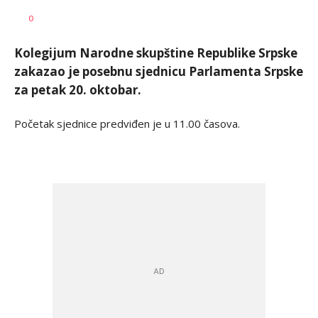
Željko
AUTOR
0
Svitlica
Kolegijum Narodne skupštine Republike Srpske
zakazao je posebnu sjednicu Parlamenta Srpske
za petak 20. oktobar.
Početak sjednice predviđen je u 11.00 časova.