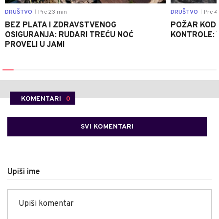
DRUŠTVO
Pre 23 min
DRUŠTVO
Pre 4
|
|
BEZ PLATA I ZDRAVSTVENOG
POŽAR KOD K
OSIGURANJA: RUDARI TREĆU NOĆ
KONTROLE: 
PROVELI U JAMI
KOMENTARI
0
SVI KOMENTARI
Upiši ime