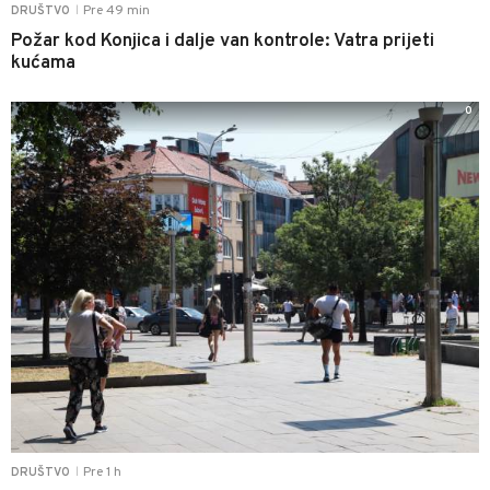
Pre 49 min
DRUŠTVO
|
Požar kod Konjica i dalje van kontrole: Vatra prijeti
kućama
0
Pre 1 h
DRUŠTVO
|