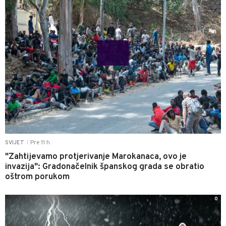
Pre 11 h
SVIJET
|
"Zahtijevamo protjerivanje Marokanaca, ovo je
invazija": Gradonačelnik španskog grada se obratio
oštrom porukom
0