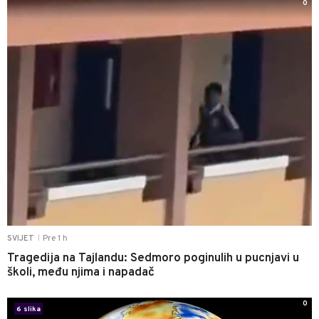
0
Pre 1 h
SVIJET
|
Tragedija na Tajlandu: Sedmoro poginulih u pucnjavi u
školi, među njima i napadač
0
6 slika