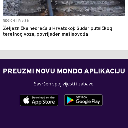
Pre 3 h
REGION
|
Željeznička nesreća u Hrvatskoj: Sudar putničkog i
teretnog voza, povrijeđen mašinovođa
PREUZMI NOVU MONDO APLIKACIJU
Savršen spoj vijesti i zabave.