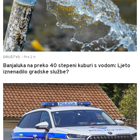
Pre 2 h
DRUŠTVO
|
Banjaluka na preko 40 stepeni kuburi s vodom: Ljeto
iznenadilo gradske službe?
0