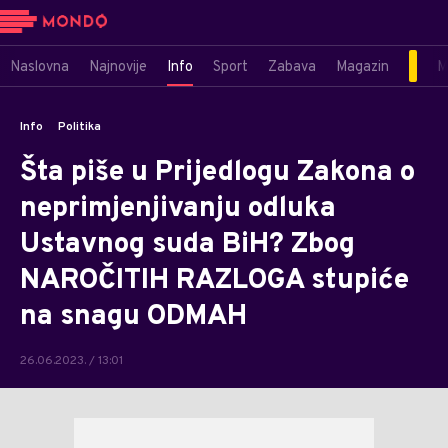
Naslovna
Najnovije
Info
Sport
Zabava
Magazin
M
Info
Politika
Šta piše u Prijedlogu Zakona o
neprimjenjivanju odluka
Ustavnog suda BiH? Zbog
NAROČITIH RAZLOGA stupiće
na snagu ODMAH
26.06.2023. / 13:01