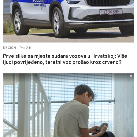
Pre 2 h
REGION
|
Prve slike sa mjesta sudara vozova u Hrvatskoj: Više
ljudi povrijeđeno, teretni voz prošao kroz crveno?
0