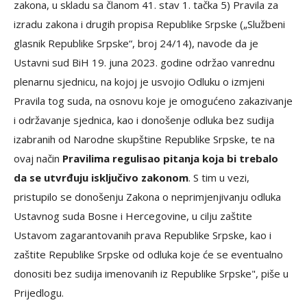
zakona, u skladu sa članom 41. stav 1. tačka 5) Pravila za
izradu zakona i drugih propisa Republike Srpske („Službeni
glasnik Republike Srpske“, broj 24/14), navode da je
Ustavni sud BiH 19. juna 2023. godine održao vanrednu
plenarnu sjednicu, na kojoj je usvojio Odluku o izmjeni
Pravila tog suda, na osnovu koje je omogućeno zakazivanje
i održavanje sjednica, kao i donošenje odluka bez sudija
izabranih od Narodne skupštine Republike Srpske, te na
ovaj način
Pravilima regulisao pitanja koja bi trebalo
da se utvrđuju isključivo zakonom
. S tim u vezi,
pristupilo se donošenju Zakona o neprimjenjivanju odluka
Ustavnog suda Bosne i Hercegovine, u cilju zaštite
Ustavom zagarantovanih prava Republike Srpske, kao i
zaštite Republike Srpske od odluka koje će se eventualno
donositi bez sudija imenovanih iz Republike Srpske", piše u
Prijedlogu.