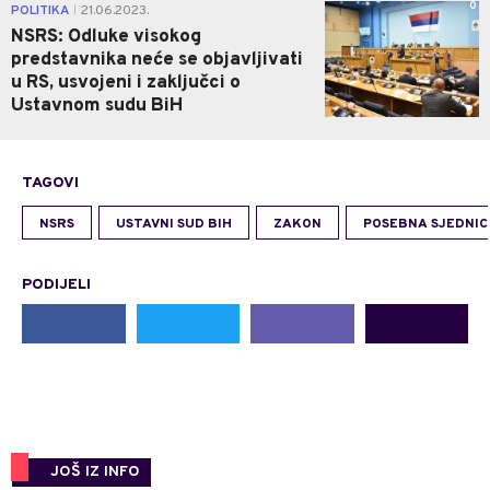
0
POLITIKA
21.06.2023.
|
NSRS: Odluke visokog
predstavnika neće se objavljivati
u RS, usvojeni i zaključci o
Ustavnom sudu BiH
TAGOVI
NSRS
USTAVNI SUD BIH
ZAKON
POSEBNA SJEDNIC
PODIJELI
JOŠ IZ INFO