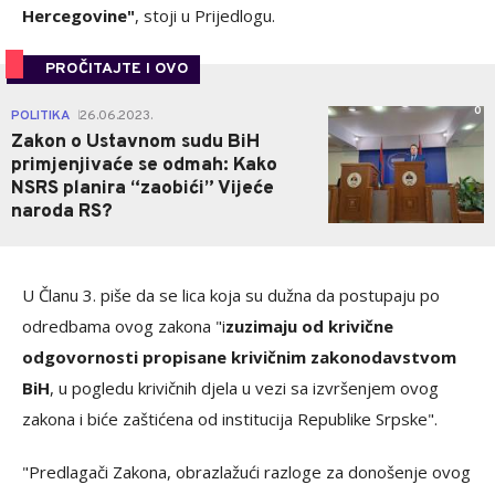
Hercegovine"
, stoji u Prijedlogu.
PROČITAJTE I OVO
0
POLITIKA
26.06.2023.
|
Zakon o Ustavnom sudu BiH
primjenjivaće se odmah: Kako
NSRS planira “zaobići” Vijeće
naroda RS?
U Članu 3. piše da se lica koja su dužna da postupaju po
odredbama ovog zakona "i
zuzimaju od krivične
odgovornosti propisane krivičnim zakonodavstvom
BiH
, u pogledu krivičnih djela u vezi sa izvršenjem ovog
zakona i biće zaštićena od institucija Republike Srpske".
"Predlagači Zakona, obrazlažući razloge za donošenje ovog