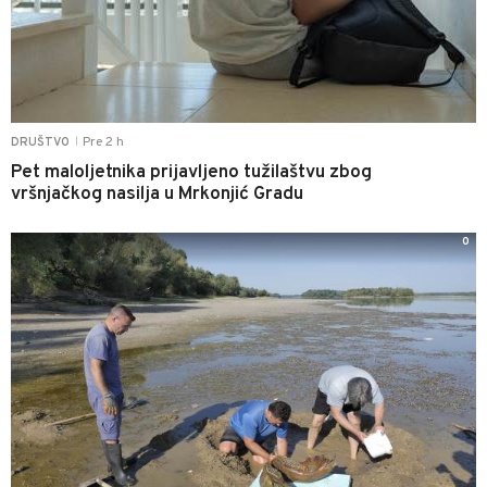
Pre 2 h
DRUŠTVO
|
Pet maloljetnika prijavljeno tužilaštvu zbog
vršnjačkog nasilja u Mrkonjić Gradu
0