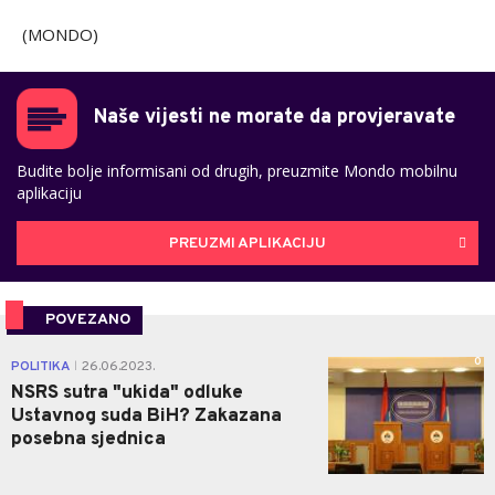
(MONDO)
Naše vijesti ne morate da provjeravate
Budite bolje informisani od drugih, preuzmite Mondo mobilnu
aplikaciju
PREUZMI APLIKACIJU
POVEZANO
0
POLITIKA
26.06.2023.
|
NSRS sutra "ukida" odluke
Ustavnog suda BiH? Zakazana
posebna sjednica