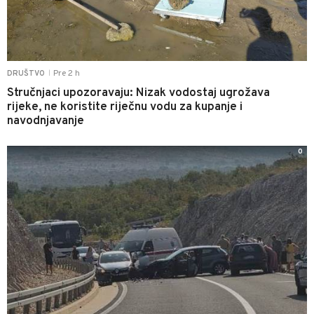
Pre 2 h
DRUŠTVO
|
Stručnjaci upozoravaju: Nizak vodostaj ugrožava
rijeke, ne koristite riječnu vodu za kupanje i
navodnjavanje
0