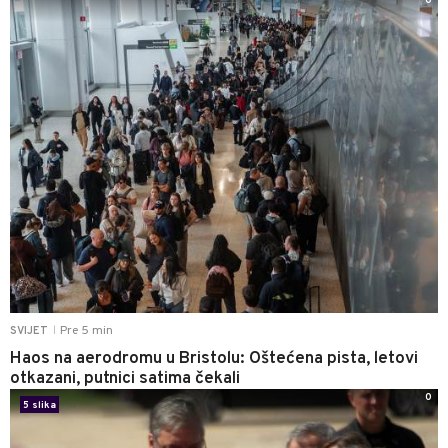
0
Pre 5 min
SVIJET
|
Haos na aerodromu u Bristolu: Oštećena pista, letovi
otkazani, putnici satima čekali
0
5 slika