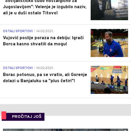
"Socijalističko čudo nostalgično za
Jugoslavijom": Velenje je izgubilo naziv,
ali je u duši ostalo Titovo!
1
OSTALI SPORTOVI
14.02.2021.
|
Vujović poslije poraza na debiju: Igrači
Borca kasno shvatili da mogu!
3
OSTALI SPORTOVI
14.02.2021.
|
Borac potonuo, pa se vratio, ali Gorenje
dolazi u Banjaluku sa "plus četiri"!
PROČITAJ JOŠ