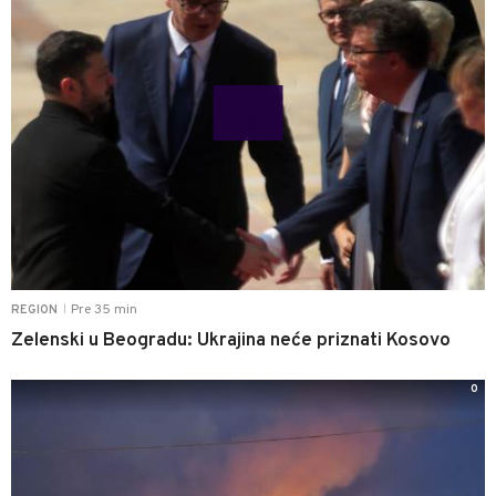
Pre 35 min
REGION
|
Zelenski u Beogradu: Ukrajina neće priznati Kosovo
0