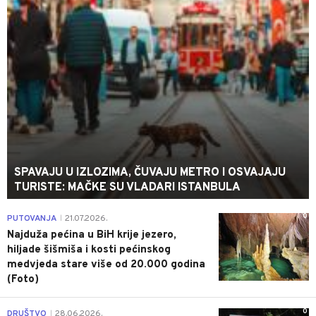
SPAVAJU U IZLOZIMA, ČUVAJU METRO I OSVAJAJU
TURISTE: MAČKE SU VLADARI ISTANBULA
0
PUTOVANJA
21.07.2026.
|
Najduža pećina u BiH krije jezero,
hiljade šišmiša i kosti pećinskog
medvjeda stare više od 20.000 godina
(Foto)
0
DRUŠTVO
28.06.2026.
|