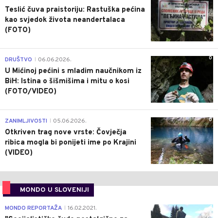
Teslić čuva praistoriju: Rastuška pećina
kao svjedok života neandertalaca
(FOTO)
0
DRUŠTVO
06.06.2026.
|
U Mićinoj pećini s mladim naučnikom iz
BiH: Istina o šišmišima i mitu o kosi
(FOTO/VIDEO)
0
ZANIMLJIVOSTI
05.06.2026.
|
Otkriven trag nove vrste: Čovječja
ribica mogla bi ponijeti ime po Krajini
(VIDEO)
MONDO U SLOVENIJI
4
MONDO REPORTAŽA
16.02.2021.
|