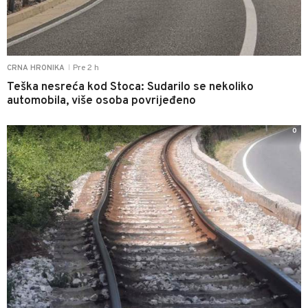
Pre 2 h
CRNA HRONIKA
|
Teška nesreća kod Stoca: Sudarilo se nekoliko
automobila, više osoba povrijeđeno
0