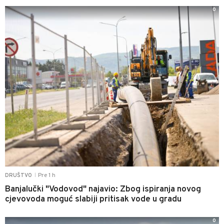
0
Pre 1 h
DRUŠTVO
|
Banjalučki "Vodovod" najavio: Zbog ispiranja novog
cjevovoda moguć slabiji pritisak vode u gradu
0