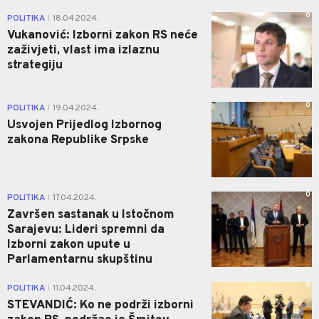
0
POLITIKA
18.04.2024.
|
Vukanović: Izborni zakon RS neće
zaživjeti, vlast ima izlaznu
strategiju
0
POLITIKA
19.04.2024.
|
Usvojen Prijedlog Izbornog
zakona Republike Srpske
0
POLITIKA
17.04.2024.
|
Završen sastanak u Istočnom
Sarajevu: Lideri spremni da
Izborni zakon upute u
Parlamentarnu skupštinu
0
POLITIKA
11.04.2024.
|
STEVANDIĆ: Ko ne podrži izborni