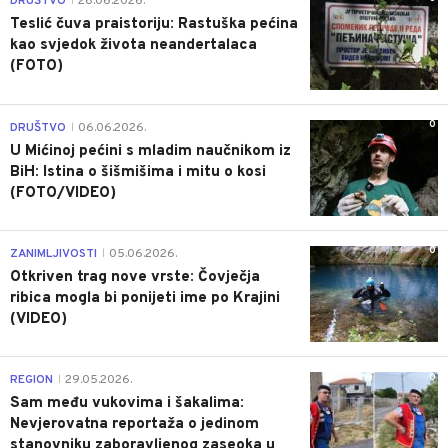
DRUŠTVO
28.06.2026.
|
Teslić čuva praistoriju: Rastuška pećina
kao svjedok života neandertalaca
(FOTO)
0
DRUŠTVO
06.06.2026.
|
U Mićinoj pećini s mladim naučnikom iz
BiH: Istina o šišmišima i mitu o kosi
(FOTO/VIDEO)
0
ZANIMLJIVOSTI
05.06.2026.
|
Otkriven trag nove vrste: Čovječja
ribica mogla bi ponijeti ime po Krajini
(VIDEO)
0
REGION
29.05.2026.
|
Sam među vukovima i šakalima:
Nevjerovatna reportaža o jedinom
stanovniku zaboravljenog zaseoka u