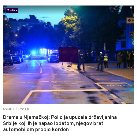
0
7 slika
Pre 1 h
SVIJET
|
Drama u Njemačkoj: Policija upucala državljanina
Srbije koji ih je napao lopatom, njegov brat
automobilom probio kordon