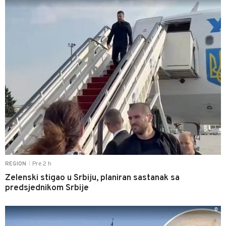
Pre 2 h
REGION
|
Zelenski stigao u Srbiju, planiran sastanak sa
predsjednikom Srbije
0