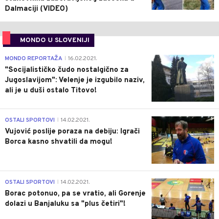
Dalmaciji (VIDEO)
MONDO U SLOVENIJI
4
MONDO REPORTAŽA
16.02.2021.
|
"Socijalističko čudo nostalgično za
Jugoslavijom": Velenje je izgubilo naziv,
ali je u duši ostalo Titovo!
1
OSTALI SPORTOVI
14.02.2021.
|
Vujović poslije poraza na debiju: Igrači
Borca kasno shvatili da mogu!
3
OSTALI SPORTOVI
14.02.2021.
|
Borac potonuo, pa se vratio, ali Gorenje
dolazi u Banjaluku sa "plus četiri"!