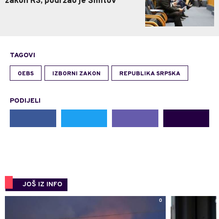
zakon RS, podržao je Šmitov
TAGOVI
OEBS
IZBORNI ZAKON
REPUBLIKA SRPSKA
PODIJELI
JOŠ IZ INFO
0