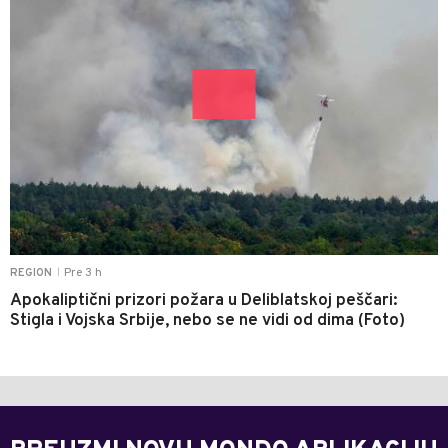
Pre 3 h
REGION
|
Apokaliptični prizori požara u Deliblatskoj peščari:
Stigla i Vojska Srbije, nebo se ne vidi od dima (Foto)