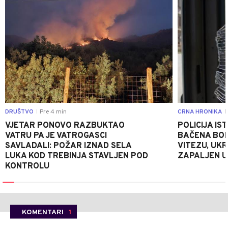
DRUŠTVO
Pre 4 min
CRNA HRONIKA
|
|
VJETAR PONOVO RAZBUKTAO
POLICIJA I
VATRU PA JE VATROGASCI
BAČENA BOM
SAVLADALI: POŽAR IZNAD SELA
VITEZU, UKR
LUKA KOD TREBINJA STAVLJEN POD
ZAPALJEN U
KONTROLU
KOMENTARI
1