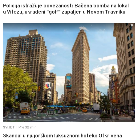
Policija istražuje povezanost: Bačena bomba na lokal
u Vitezu, ukradeni "golf" zapaljen u Novom Travniku
0
Pre 32 min
SVIJET
|
Skandal u njujorškom luksuznom hotelu: Otkrivena