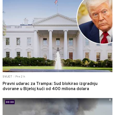
Pre 2 h
SVIJET
|
Pravni udarac za Trampa: Sud blokirao izgradnju
dvorane u Bijeloj kući od 400 miliona dolara
0
00:00