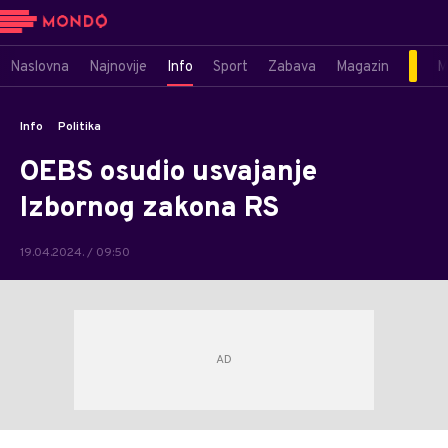
Naslovna
Najnovije
Info
Sport
Zabava
Magazin
M
Info
Politika
OEBS osudio usvajanje
Izbornog zakona RS
19.04.2024. / 09:50