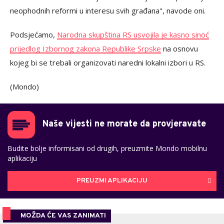
neophodnih reformi u interesu svih građana", navode oni.
Podsjećamo,
Narodna skupština RS usvojila je kasno sinoć
prijedlog Izbornog zakona Republike Srpske
na osnovu
kojeg bi se trebali organizovati naredni lokalni izbori u RS.
(Mondo)
Naše vijesti ne morate da provjeravate
Budite bolje informisani od drugih, preuzmite Mondo mobilnu
aplikaciju
PREUZMI APLIKACIJU
MOŽDA ĆE VAS ZANIMATI