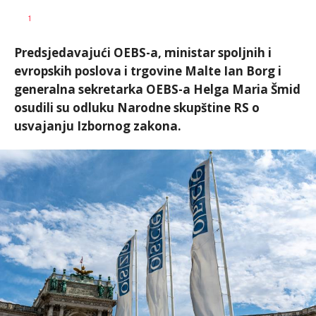
Dragana
AUTOR
1
Božić
Predsjedavajući OEBS-a, ministar spoljnih i
evropskih poslova i trgovine Malte Ian Borg i
generalna sekretarka OEBS-a Helga Maria Šmid
osudili su odluku Narodne skupštine RS o
usvajanju Izbornog zakona.