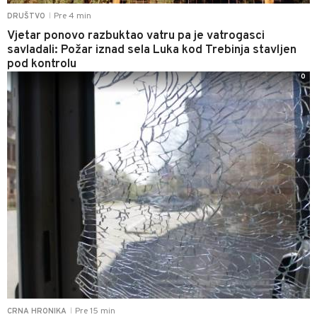
Pre 4 min
DRUŠTVO
|
Vjetar ponovo razbuktao vatru pa je vatrogasci
savladali: Požar iznad sela Luka kod Trebinja stavljen
pod kontrolu
0
Pre 15 min
CRNA HRONIKA
|