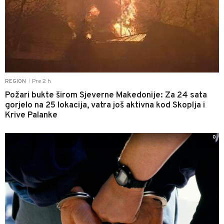
Pre 2 h
REGION
|
Požari bukte širom Sjeverne Makedonije: Za 24 sata
gorjelo na 25 lokacija, vatra još aktivna kod Skoplja i
Krive Palanke
0