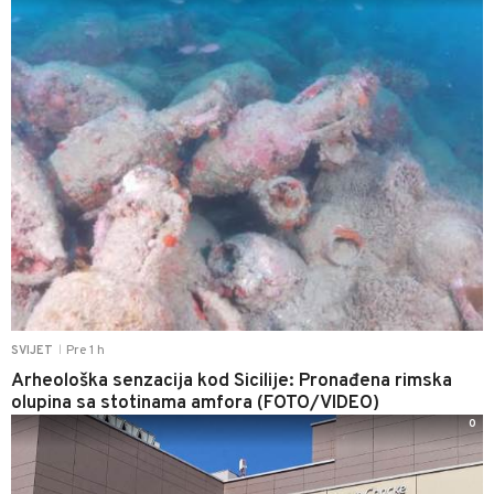
Pre 1 h
SVIJET
|
Arheološka senzacija kod Sicilije: Pronađena rimska
olupina sa stotinama amfora (FOTO/VIDEO)
0