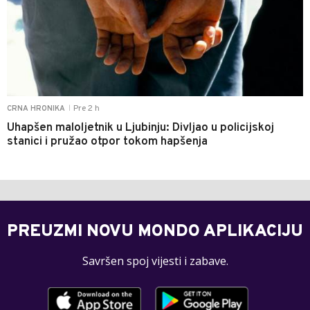
Pre 2 h
CRNA HRONIKA
|
Uhapšen maloljetnik u Ljubinju: Divljao u policijskoj
stanici i pružao otpor tokom hapšenja
PREUZMI NOVU MONDO APLIKACIJU
Savršen spoj vijesti i zabave.