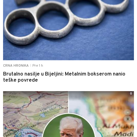
Pre 1 h
CRNA HRONIKA
|
Brutalno nasilje u Bijeljini: Metalnim bokserom nanio
teške povrede
0