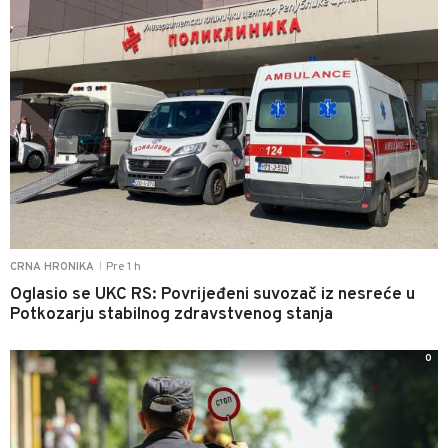
Pre 1 h
CRNA HRONIKA
|
Oglasio se UKC RS: Povrijeđeni suvozač iz nesreće u
Potkozarju stabilnog zdravstvenog stanja
0