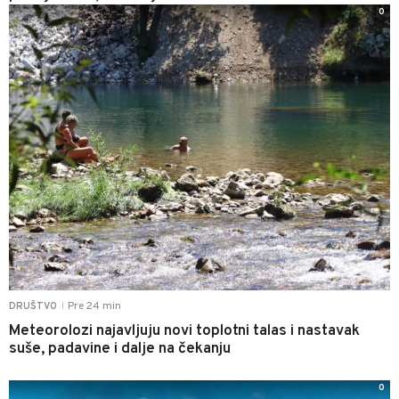
0
Pre 24 min
DRUŠTVO
|
Meteorolozi najavljuju novi toplotni talas i nastavak
suše, padavine i dalje na čekanju
0