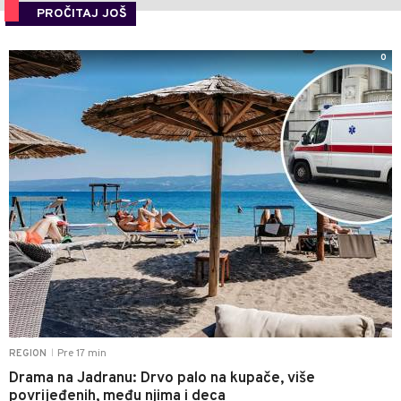
PROČITAJ JOŠ
0
Pre 17 min
REGION
|
Drama na Jadranu: Drvo palo na kupače, više
povrijeđenih, među njima i deca