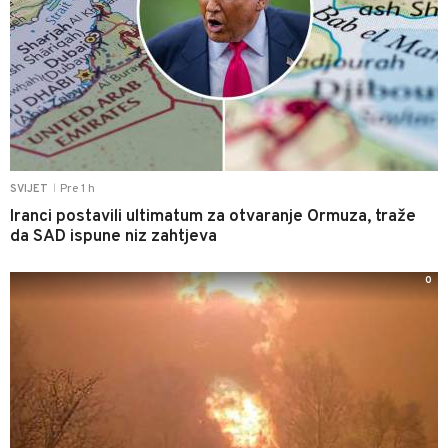
Pre 1 h
SVIJET
|
Iranci postavili ultimatum za otvaranje Ormuza, traže
da SAD ispune niz zahtjeva
0