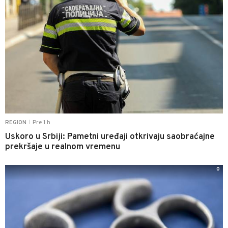
Pre 1 h
REGION
|
Uskoro u Srbiji: Pametni uređaji otkrivaju saobraćajne
prekršaje u realnom vremenu
0