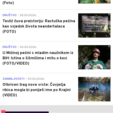
(Foto)
0
DRUŠTVO
28.06.2026.
|
Teslić čuva praistoriju: Rastuška pećina
kao svjedok života neandertalaca
(FOTO)
0
DRUŠTVO
06.06.2026.
|
U Mićinoj pećini s mladim naučnikom iz
BiH: Istina o šišmišima i mitu o kosi
(FOTO/VIDEO)
0
ZANIMLJIVOSTI
05.06.2026.
|
Otkriven trag nove vrste: Čovječja
ribica mogla bi ponijeti ime po Krajini
(VIDEO)