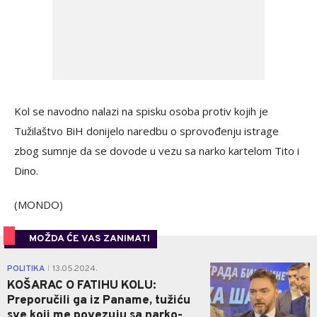
Kol se navodno nalazi na spisku osoba protiv kojih je
Tužilaštvo BiH donijelo naredbu o sprovođenju istrage
zbog sumnje da se dovode u vezu sa narko kartelom Tito i
Dino.
(MONDO)
MOŽDA ĆE VAS ZANIMATI
3
POLITIKA
13.05.2024.
|
KOŠARAC O FATIHU KOLU:
Preporučili ga iz Paname, tužiću
sve koji me povezuju sa narko-