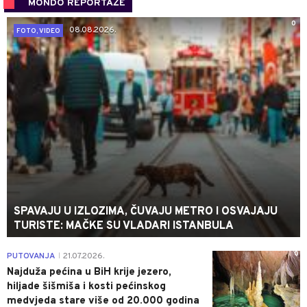
MONDO REPORTAŽE
0
08.08.2026.
FOTO, VIDEO
SPAVAJU U IZLOZIMA, ČUVAJU METRO I OSVAJAJU
TURISTE: MAČKE SU VLADARI ISTANBULA
0
PUTOVANJA
21.07.2026.
|
Najduža pećina u BiH krije jezero,
hiljade šišmiša i kosti pećinskog
medvjeda stare više od 20.000 godina