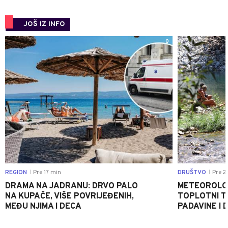
JOŠ IZ INFO
0
REGION
Pre 17 min
DRUŠTVO
Pre 2
|
|
DRAMA NA JADRANU: DRVO PALO
METEOROLOZ
NA KUPAČE, VIŠE POVRIJEĐENIH,
TOPLOTNI T
MEĐU NJIMA I DECA
PADAVINE I 