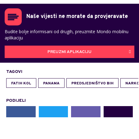
Naše vijesti ne morate da provjeravate
Budite bolje informisani od drugih, preuzmite Mondo mobilnu
aplikaciju
PREUZMI APLIKACIJU
TAGOVI
FATIH KOL
PANAMA
PREDSJEDNIŠTVO BIH
NARKO
PODIJELI