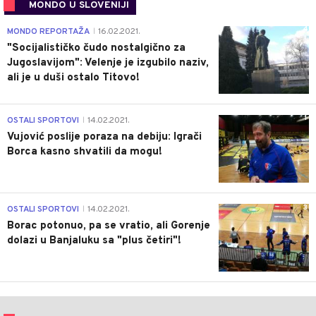
MONDO U SLOVENIJI
4
MONDO REPORTAŽA
16.02.2021.
|
"Socijalističko čudo nostalgično za
Jugoslavijom": Velenje je izgubilo naziv,
ali je u duši ostalo Titovo!
1
OSTALI SPORTOVI
14.02.2021.
|
Vujović poslije poraza na debiju: Igrači
Borca kasno shvatili da mogu!
3
OSTALI SPORTOVI
14.02.2021.
|
Borac potonuo, pa se vratio, ali Gorenje
dolazi u Banjaluku sa "plus četiri"!