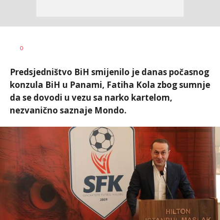
Nikolina
AUTOR
0
Damjanić
Predsjedništvo BiH smijenilo je danas počasnog
konzula BiH u Panami, Fatiha Kola zbog sumnje
da se dovodi u vezu sa narko kartelom,
nezvanično saznaje Mondo.