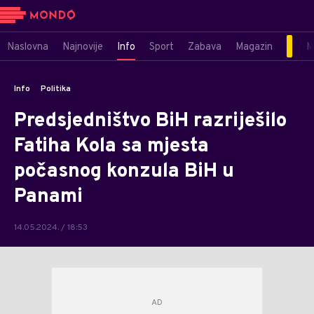
Naslovna
Najnovije
Info
Sport
Zabava
Magazin
M
Info
Politika
Predsjedništvo BiH razriješilo
Fatiha Kola sa mjesta
počasnog konzula BiH u
Panami
14.05.2024. / 18:53