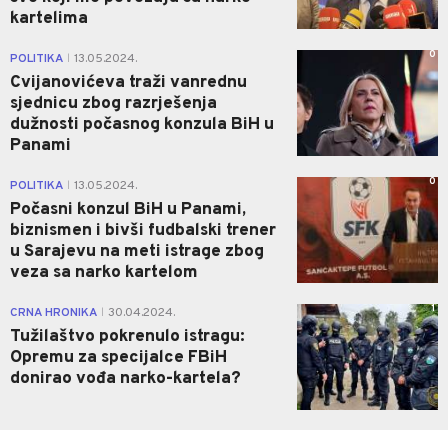
kartelima
0
POLITIKA
13.05.2024.
|
Cvijanovićeva traži vanrednu
sjednicu zbog razrješenja
dužnosti počasnog konzula BiH u
Panami
0
POLITIKA
13.05.2024.
|
Počasni konzul BiH u Panami,
biznismen i bivši fudbalski trener
u Sarajevu na meti istrage zbog
veza sa narko kartelom
1
CRNA HRONIKA
30.04.2024.
|
Tužilaštvo pokrenulo istragu:
Opremu za specijalce FBiH
donirao vođa narko-kartela?