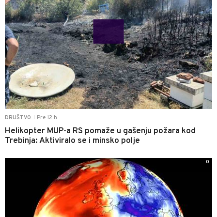
Pre 12 h
DRUŠTVO
|
Helikopter MUP-a RS pomaže u gašenju požara kod
Trebinja: Aktiviralo se i minsko polje
0