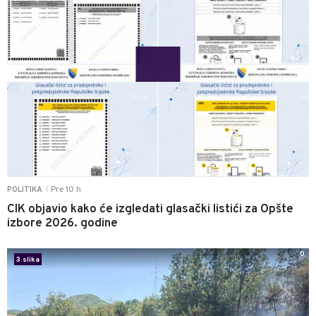
Pre 10 h
POLITIKA
|
CIK objavio kako će izgledati glasački listići za Opšte
izbore 2026. godine
0
3 slika