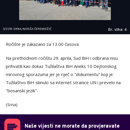
IZVOR: SRNA/NATAŠA ČEREMIDŽIĆ
Br. slika: 4
Ročište je zakazano za 13.00 časova.
Na prethodnom ročištu 29. aprila, Sud BiH i odbrana nisu
prihvatili kao dokaz Tužilaštva BiH Aneks 10 Dejtonskog
mirovnog sporazuma jer je riječ o "dokumentu" koji je
Tužilaštvo BiH skinulo sa internet stranice UN i prevelo na
"bosanski jezik".
(Srna)
Naše vijesti ne morate da provjeravate