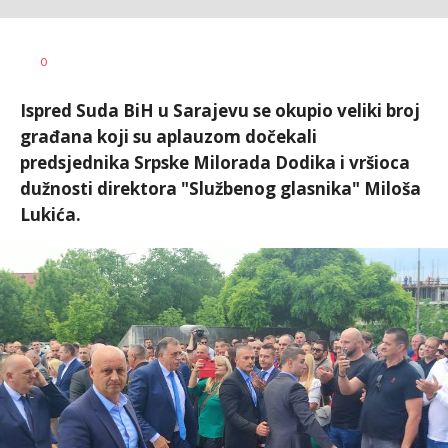
Dragana
AUTOR
0
Božić
Ispred Suda BiH u Sarajevu se okupio veliki broj
građana koji su aplauzom dočekali
predsjednika Srpske Milorada Dodika i vršioca
dužnosti direktora "Službenog glasnika" Miloša
Lukića.