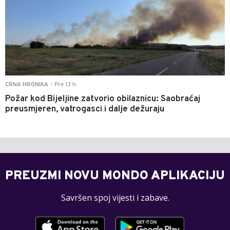
Pre 13 h
CRNA HRONIKA
|
Požar kod Bijeljine zatvorio obilaznicu: Saobraćaj
preusmjeren, vatrogasci i dalje dežuraju
PREUZMI NOVU MONDO APLIKACIJU
Savršen spoj vijesti i zabave.