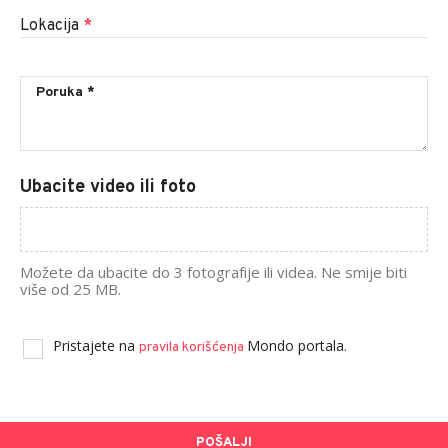
Lokacija
*
Ubacite video ili foto
Možete da ubacite do 3 fotografije ili videa. Ne smije biti
više od 25 MB.
Pristajete na
Mondo portala.
pravila korišćenja
POŠALJI