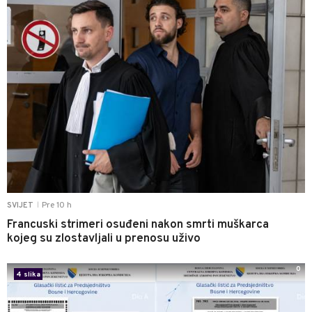
Pre 10 h
SVIJET
|
Francuski strimeri osuđeni nakon smrti muškarca
kojeg su zlostavljali u prenosu uživo
0
4 slika