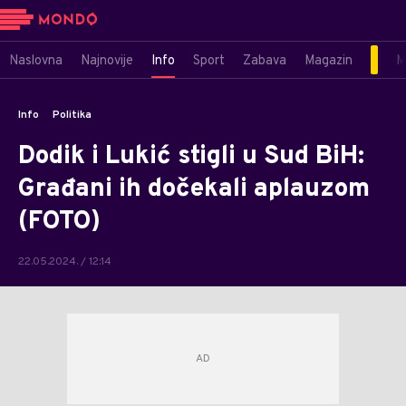
Naslovna
Najnovije
Info
Sport
Zabava
Magazin
M
Info
Politika
Dodik i Lukić stigli u Sud BiH:
Građani ih dočekali aplauzom
(FOTO)
22.05.2024. / 12:14