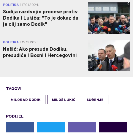
0
POLITIKA
17.01.2024.
|
Sudija razdvojio procese protiv
Dodika i Lukića: "To je dokaz da
je cilj samo Dodik"
1
POLITIKA
19.12.2023.
|
Nešić: Ako presude Dodiku,
presudiće i Bosni i Hercegovini
TAGOVI
MILORAD DODIK
MILOŠ LUKIĆ
SUĐENJE
PODIJELI