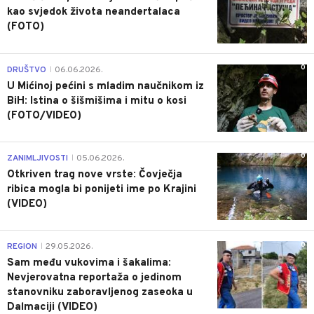
kao svjedok života neandertalaca
(FOTO)
0
DRUŠTVO
06.06.2026.
|
U Mićinoj pećini s mladim naučnikom iz
BiH: Istina o šišmišima i mitu o kosi
(FOTO/VIDEO)
0
ZANIMLJIVOSTI
05.06.2026.
|
Otkriven trag nove vrste: Čovječja
ribica mogla bi ponijeti ime po Krajini
(VIDEO)
0
REGION
29.05.2026.
|
Sam među vukovima i šakalima:
Nevjerovatna reportaža o jedinom
stanovniku zaboravljenog zaseoka u
Dalmaciji (VIDEO)