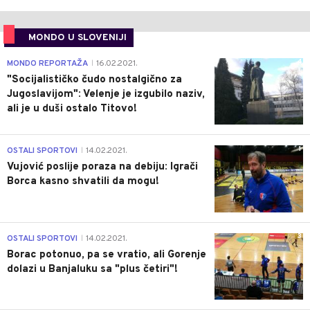
MONDO U SLOVENIJI
4
MONDO REPORTAŽA
16.02.2021.
|
"Socijalističko čudo nostalgično za
Jugoslavijom": Velenje je izgubilo naziv,
ali je u duši ostalo Titovo!
1
OSTALI SPORTOVI
14.02.2021.
|
Vujović poslije poraza na debiju: Igrači
Borca kasno shvatili da mogu!
3
OSTALI SPORTOVI
14.02.2021.
|
Borac potonuo, pa se vratio, ali Gorenje
dolazi u Banjaluku sa "plus četiri"!