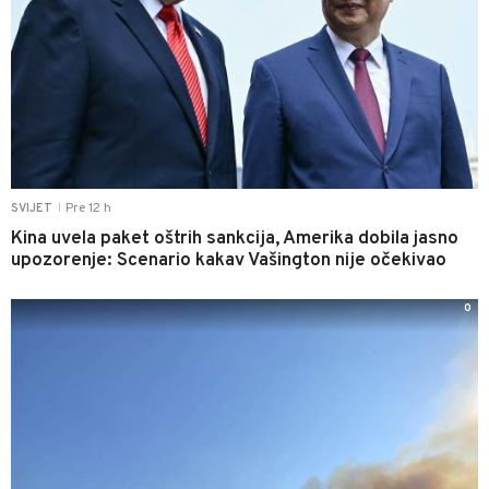
Pre 12 h
SVIJET
|
Kina uvela paket oštrih sankcija, Amerika dobila jasno
upozorenje: Scenario kakav Vašington nije očekivao
0