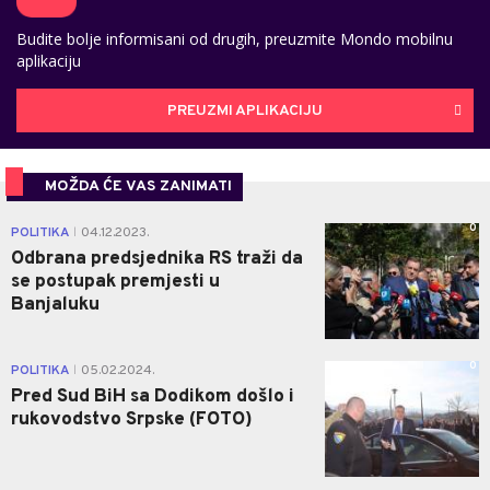
Budite bolje informisani od drugih, preuzmite Mondo mobilnu
aplikaciju
PREUZMI APLIKACIJU
MOŽDA ĆE VAS ZANIMATI
0
POLITIKA
04.12.2023.
|
Odbrana predsjednika RS traži da
se postupak premjesti u
Banjaluku
0
POLITIKA
05.02.2024.
|
Pred Sud BiH sa Dodikom došlo i
rukovodstvo Srpske (FOTO)