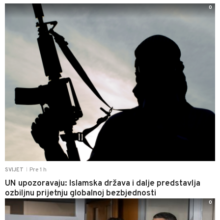
0
Pre 1 h
SVIJET
|
UN upozoravaju: Islamska država i dalje predstavlja
ozbiljnu prijetnju globalnoj bezbjednosti
0