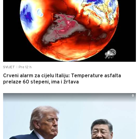
Pre 12 h
SVIJET
|
Crveni alarm za cijelu Italiju: Temperature asfalta
prelaze 60 stepeni, ima i žrtava
0