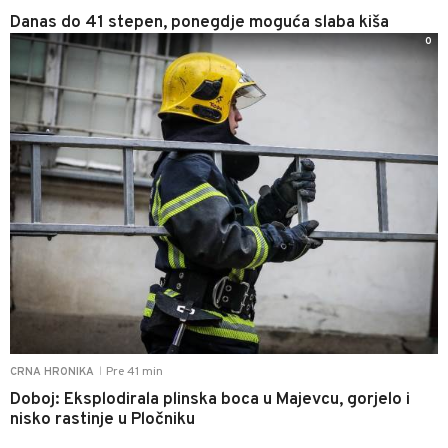
Danas do 41 stepen, ponegdje moguća slaba kiša
0
Pre 41 min
CRNA HRONIKA
|
Doboj: Eksplodirala plinska boca u Majevcu, gorjelo i
nisko rastinje u Pločniku