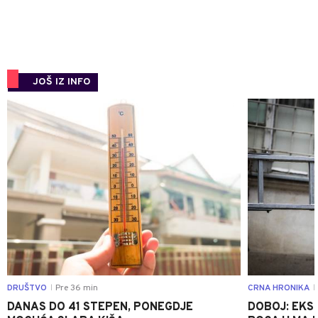
JOŠ IZ INFO
0
DRUŠTVO
Pre 36 min
CRNA HRONIKA
|
|
DANAS DO 41 STEPEN, PONEGDJE
DOBOJ: EKS