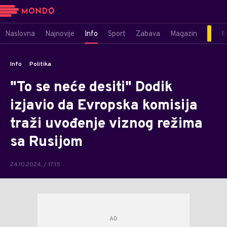
Naslovna
Najnovije
Info
Sport
Zabava
Magazin
M
Info
Politika
"To se neće desiti" Dodik
izjavio da Evropska komisija
traži uvođenje viznog režima
sa Rusijom
24.10.2024. / 17:15