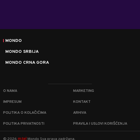
MONDO
MONDO SRBIJA
MONDO CRNA GORA
O NAMA
MARKETING
IMPRESUM
KONTAKT
POLITIKA O KOLAČIĆIMA
ARHIVA
POLITIKA PRIVATNOSTI
PRAVILA I USLOVI KORIŠĆENJA
m:tel
©
2026
Mondo
Sva prava zadržana.