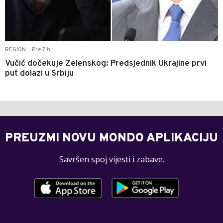
Pre 7 h
REGION
|
Vučić dočekuje Zelenskog: Predsjednik Ukrajine prvi
put dolazi u Srbiju
PREUZMI NOVU MONDO APLIKACIJU
Savršen spoj vijesti i zabave.