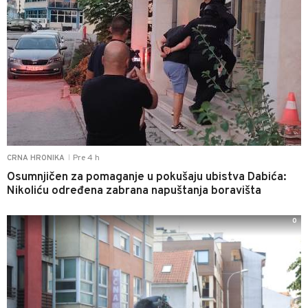
Pre 4 h
CRNA HRONIKA
|
Osumnjičen za pomaganje u pokušaju ubistva Dabića:
Nikoliću određena zabrana napuštanja boravišta
0