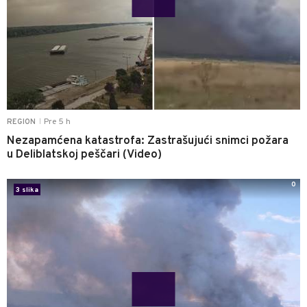
Pre 5 h
REGION
|
Nezapamćena katastrofa: Zastrašujući snimci požara
u Deliblatskoj peščari (Video)
0
3 slika