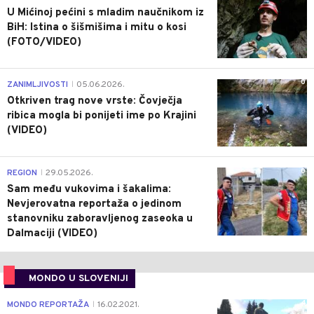
U Mićinoj pećini s mladim naučnikom iz
BiH: Istina o šišmišima i mitu o kosi
(FOTO/VIDEO)
0
ZANIMLJIVOSTI
05.06.2026.
|
Otkriven trag nove vrste: Čovječja
ribica mogla bi ponijeti ime po Krajini
(VIDEO)
0
REGION
29.05.2026.
|
Sam među vukovima i šakalima:
Nevjerovatna reportaža o jedinom
stanovniku zaboravljenog zaseoka u
Dalmaciji (VIDEO)
MONDO U SLOVENIJI
4
MONDO REPORTAŽA
16.02.2021.
|