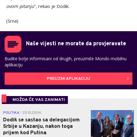
ovom pitanju
", rekao je Dodik.
(Srna)
Naše vijesti ne morate da provjeravate
Budite bolje informisani od drugih, preuzmite Mondo mobilnu
aplikaciju
PREUZMI APLIKACIJU
MOŽDA ĆE VAS ZANIMATI
1
POLITIKA
23.10.2024.
|
Dodik se sastao sa delegacijom
Srbije u Kazanju, nakon toga
prijem kod Putina