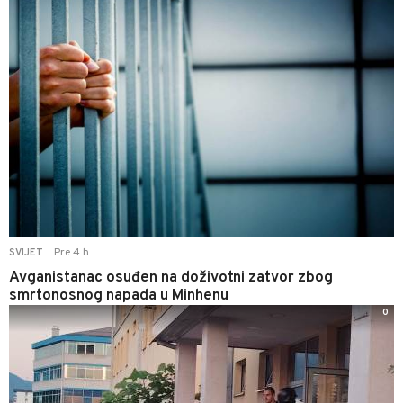
Pre 4 h
SVIJET
|
Avganistanac osuđen na doživotni zatvor zbog
smrtonosnog napada u Minhenu
0