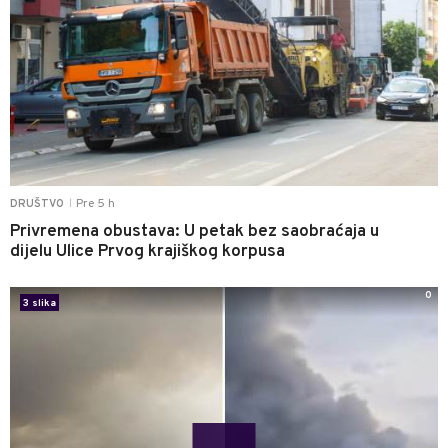
Pre 5 h
DRUŠTVO
|
Privremena obustava: U petak bez saobraćaja u
dijelu Ulice Prvog krajiškog korpusa
0
3 slika