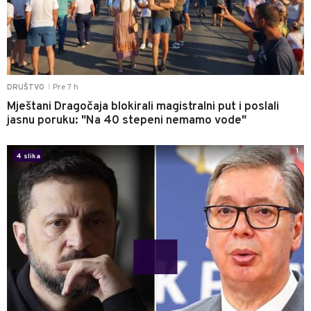
Pre 7 h
DRUŠTVO
|
Mještani Dragočaja blokirali magistralni put i poslali
jasnu poruku: "Na 40 stepeni nemamo vode"
1
4 slika