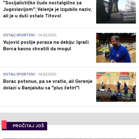
"Socijalističko čudo nostalgično za
Jugoslavijom": Velenje je izgubilo naziv,
ali je u duši ostalo Titovo!
1
OSTALI SPORTOVI
14.02.2021.
|
Vujović poslije poraza na debiju: Igrači
Borca kasno shvatili da mogu!
3
OSTALI SPORTOVI
14.02.2021.
|
Borac potonuo, pa se vratio, ali Gorenje
dolazi u Banjaluku sa "plus četiri"!
PROČITAJ JOŠ