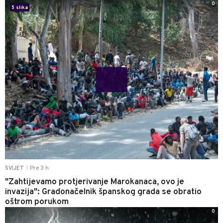
0
5 slika
Pre 3 h
SVIJET
|
"Zahtijevamo protjerivanje Marokanaca, ovo je
invazija": Gradonačelnik španskog grada se obratio
oštrom porukom
0