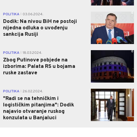
0
POLITIKA
03.06.2024.
|
Dodik: Na nivou BiH ne postoji
nijedna odluka o uvođenju
sankcija Rusiji
0
POLITIKA
18.03.2024.
|
Zbog Putinove pobjede na
izborima: Palata RS u bojama
ruske zastave
0
POLITIKA
26.02.2024.
|
"Radi se na tehničkim i
logističkim pitanjima": Dodik
najavio otvaranje ruskog
konzulata u Banjaluci