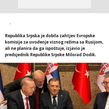
Vesna
AUTOR
1
Kerkez
Republika Srpska je dobila zahtjev Evropske
komisije za uvođenje viznog režima sa Rusijom,
ali ne planira da ga ispoštuje, izjavio je
predsjednik Republike Srpske Milorad Dodik.