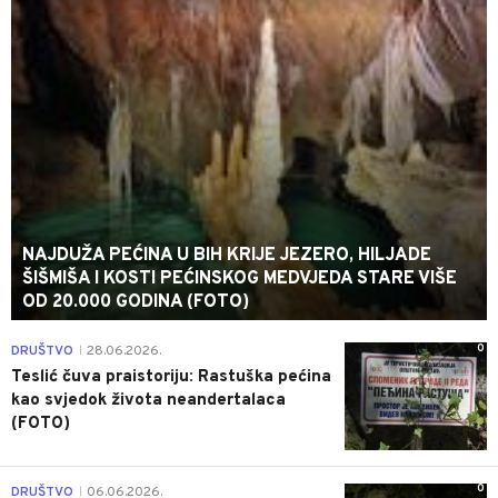
NAJDUŽA PEĆINA U BIH KRIJE JEZERO, HILJADE
ŠIŠMIŠA I KOSTI PEĆINSKOG MEDVJEDA STARE VIŠE
OD 20.000 GODINA (FOTO)
0
DRUŠTVO
28.06.2026.
|
Teslić čuva praistoriju: Rastuška pećina
kao svjedok života neandertalaca
(FOTO)
0
DRUŠTVO
06.06.2026.
|