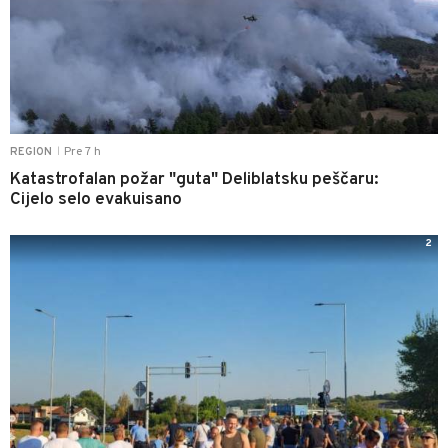
Pre 7 h
REGION
|
Katastrofalan požar "guta" Deliblatsku peščaru:
Cijelo selo evakuisano
2