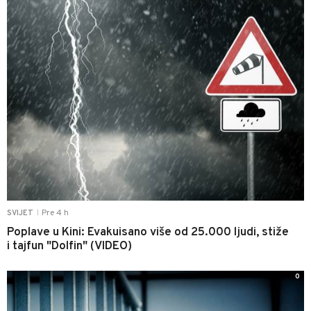
Pre 4 h
SVIJET
|
Poplave u Kini: Evakuisano više od 25.000 ljudi, stiže
i tajfun "Dolfin" (VIDEO)
0