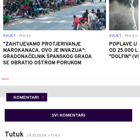
SVIJET
Pre 3 h
SVIJET
Pre 4 h
|
|
"ZAHTIJEVAMO PROTJERIVANJE
POPLAVE U K
MAROKANACA, OVO JE INVAZIJA":
OD 25.000 LJ
GRADONAČELNIK ŠPANSKOG GRADA
"DOLFIN" (V
SE OBRATIO OŠTROM PORUKOM
KOMENTARI
1
SVI KOMENTARI
Tutuk
24.10.2024. / 17:40