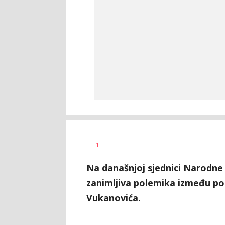
Vesna
AUTOR
1
Kerkez
Na današnjoj sjednici Narodne 
zanimljiva polemika između po
Vukanovića.