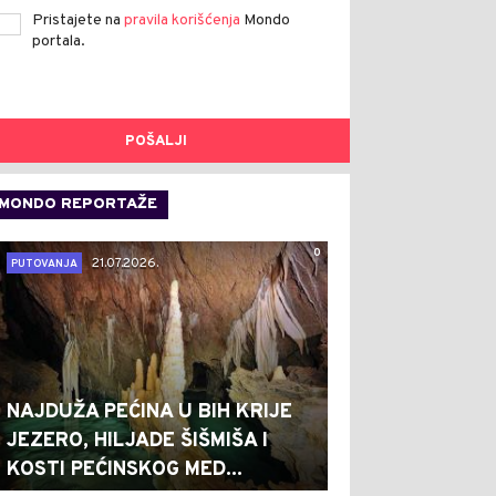
Pristajete na
pravila korišćenja
Mondo
portala.
POŠALJI
MONDO REPORTAŽE
0
21.07.2026.
PUTOVANJA
NAJDUŽA PEĆINA U BIH KRIJE
JEZERO, HILJADE ŠIŠMIŠA I
KOSTI PEĆINSKOG MED...