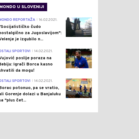
MONDO U SLOVENIJI
4
MONDO REPORTAŽA
16.02.2021.
|
"Socijalističko čudo
nostalgično za Jugoslavijom":
Velenje je izgubilo n...
1
OSTALI SPORTOVI
14.02.2021.
|
Vujović poslije poraza na
debiju: Igrači Borca kasno
shvatili da mogu!
3
OSTALI SPORTOVI
14.02.2021.
|
Borac potonuo, pa se vratio,
ali Gorenje dolazi u Banjaluku
sa "plus čet...
1
0