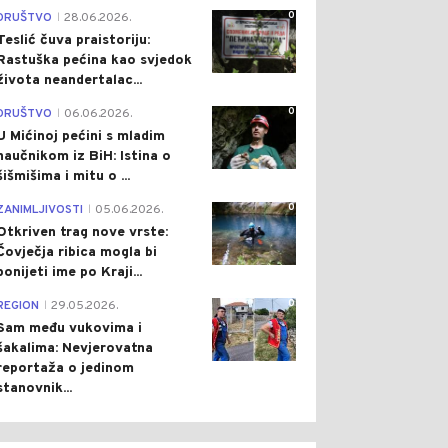
0
DRUŠTVO
28.06.2026.
|
Teslić čuva praistoriju:
Rastuška pećina kao svjedok
života neandertalac...
0
DRUŠTVO
06.06.2026.
|
U Mićinoj pećini s mladim
naučnikom iz BiH: Istina o
šišmišima i mitu o ...
0
ZANIMLJIVOSTI
05.06.2026.
|
Otkriven trag nove vrste:
Čovječja ribica mogla bi
ponijeti ime po Kraji...
0
REGION
29.05.2026.
|
Sam među vukovima i
šakalima: Nevjerovatna
reportaža o jedinom
stanovnik...