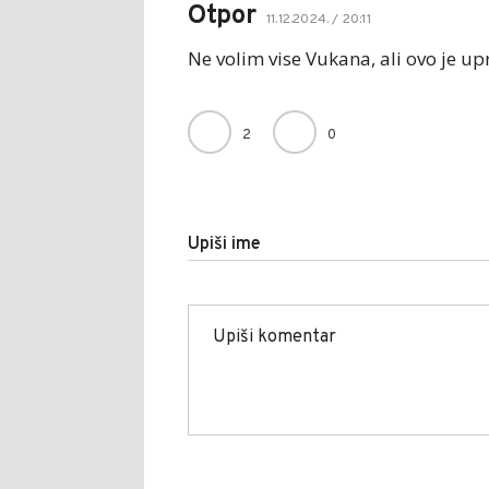
Otpor
11.12.2024. / 20:11
Ne volim vise Vukana, ali ovo je up
2
0
Upiši ime