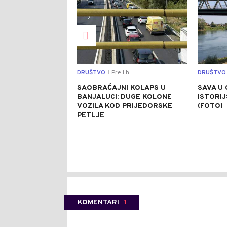
DRUŠTVO
Pre 1 h
DRUŠTVO
|
SAOBRAĆAJNI KOLAPS U
SAVA U 
BANJALUCI: DUGE KOLONE
ISTORI
VOZILA KOD PRIJEDORSKE
(FOTO)
PETLJE
KOMENTARI
1