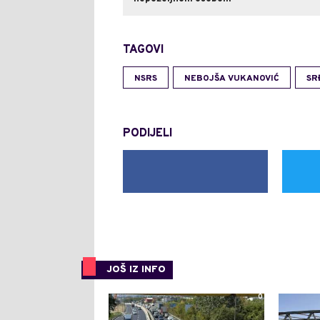
TAGOVI
NSRS
NEBOJŠA VUKANOVIĆ
SR
PODIJELI
JOŠ IZ INFO
0