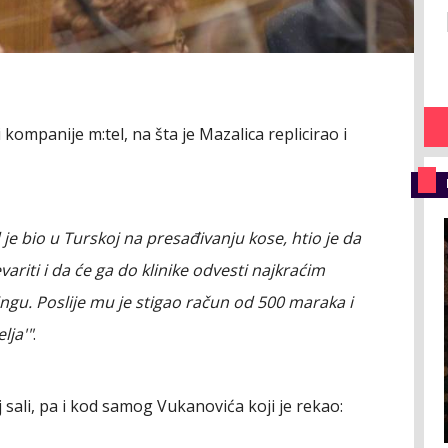
kompanije m:tel, na šta je Mazalica replicirao i
je bio u Turskoj na presađivanju kose, htio je da
ariti i da će ga do klinike odvesti najkraćim
ingu. Poslije mu je stigao račun od 500 maraka i
lja'"
.
 sali, pa i kod samog Vukanovića koji je rekao: