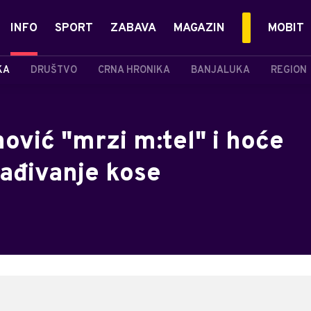
INFO
SPORT
ZABAVA
MAGAZIN
MOBIT
KA
DRUŠTVO
CRNA HRONIKA
BANJALUKA
REGION
ović "mrzi m:tel" i hoće
sađivanje kose