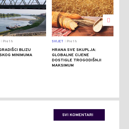
Pre 1 h
SVIJET
Pre 1 h
DRU
|
|
GRADIŠCI BLIZU
HRANA SVE SKUPLJA:
SJE
JSKOG MINIMUMA
GLOBALNE CIJENE
PET
DOSTIGLE TROGODIŠNJI
OBI
MAKSIMUM
AVI
IZB
(FO
SVI KOMENTARI