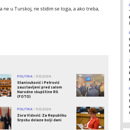
 ne u Turskoj, ne stidim se toga, a ako treba,
1
0
POLITIKA
11.12.2024.
|
Stanivuković i Petrović
zaustavljeni pred salom
Narodne skupštine RS
(FOTO)
0
0
POLITIKA
11.12.2024.
|
Zora Vidović: Za Republiku
Srpsku dolaze bolji dani