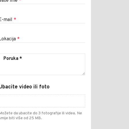
Vaše ime
*
E-mail
*
Lokacija
*
Ubacite video ili foto
Možete da ubacite do 3 fotografije ili videa. Ne
smije biti više od 25 MB.