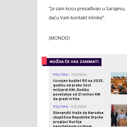
"Ja sam kosu presađivao u Sarajevu, a
daću Vam kontakt klinike".
(MONDO)
MOŽDA ĆE VAS ZANIMATI
POLITIKA
11.12.2024.
|
Usvojen budžet RS za 2025.
godinu od preko šest
milijardi KM, Dodiku
povećanje od 21 milion KM
da gradi vrtiće
POLITIKA
11.12.2024.
|
Stevandić traže da Narodna
skupština Republike Srpske
proglasi Kurtija
nepoželjnom osobom