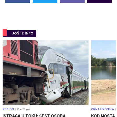
JOŠ IZ INFO
0
REGION
Pre 21 min
CRNA HRONIKA
|
|
ISTRAGA U TOKU: ŠEST OSOBA
KOD MOSTA