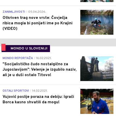
0
ZANIMLJIVOSTI
05.06.2026.
|
Otkriven trag nove vrste: Čovječja
ribica mogla bi ponijeti ime po Krajini
(VIDEO)
MONDO U SLOVENIJI
4
MONDO REPORTAŽA
16.02.2021.
|
"Socijalističko čudo nostalgično za
Jugoslavijom": Velenje je izgubilo naziv,
ali je u duši ostalo Titovo!
1
OSTALI SPORTOVI
14.02.2021.
|
Vujović poslije poraza na debiju: Igrači
Borca kasno shvatili da mogu!