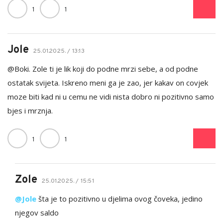
1
1
Jole
25.01.2025. / 13:13
@Boki. Zole ti je lik koji do podne mrzi sebe, a od podne
ostatak svijeta. Iskreno meni ga je zao, jer kakav on covjek
moze biti kad ni u cemu ne vidi nista dobro ni pozitivno samo
bjes i mrznja.
1
1
Zole
25.01.2025. / 15:51
@Jole
šta je to pozitivno u djelima ovog čoveka, jedino
njegov saldo