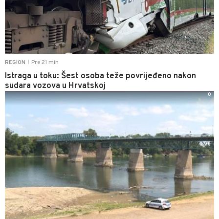
Pre 21 min
REGION
|
Istraga u toku: Šest osoba teže povrijeđeno nakon
sudara vozova u Hrvatskoj
0