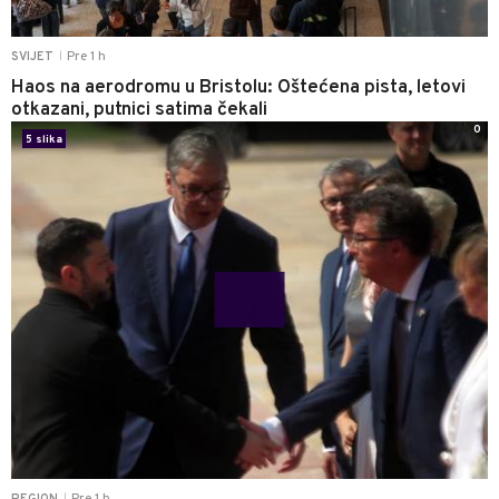
Pre 1 h
SVIJET
|
Haos na aerodromu u Bristolu: Oštećena pista, letovi
otkazani, putnici satima čekali
0
5 slika
Pre 1 h
REGION
|