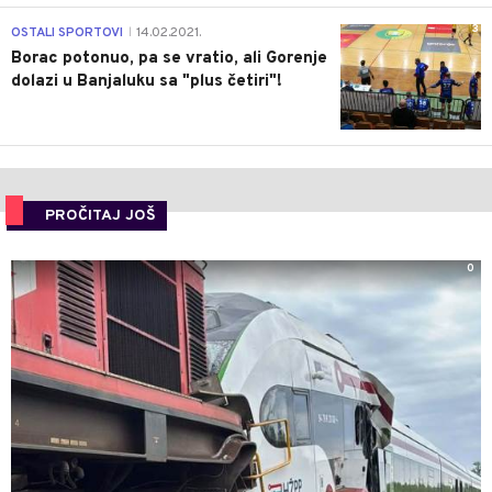
3
OSTALI SPORTOVI
14.02.2021.
|
Borac potonuo, pa se vratio, ali Gorenje
dolazi u Banjaluku sa "plus četiri"!
PROČITAJ JOŠ
0