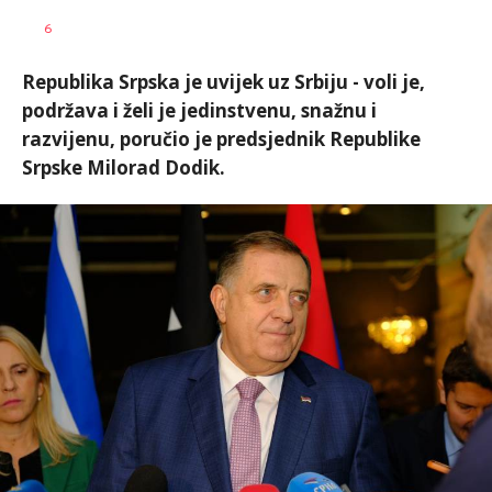
Dušan
AUTOR
6
Volaš
Republika Srpska je uvijek uz Srbiju - voli je,
podržava i želi je jedinstvenu, snažnu i
razvijenu, poručio je predsjednik Republike
Srpske Milorad Dodik.