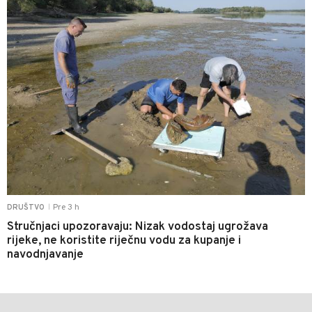
Pre 3 h
DRUŠTVO
|
Stručnjaci upozoravaju: Nizak vodostaj ugrožava
rijeke, ne koristite riječnu vodu za kupanje i
navodnjavanje