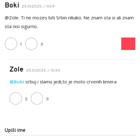
Boki
25.01.2025. / 11:59
@Zole. Ti ne mozes biti Srbin nikako. Ne znam sta si ali znam
sta nisi sigurno.
1
3
Zole
25.01.2025. / 15:43
@Boki
srbuj i slamu jedi,to je moto crvenih kmera
2
0
Upiši ime