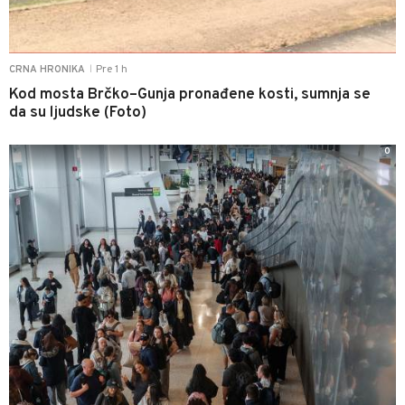
Pre 1 h
CRNA HRONIKA
|
Kod mosta Brčko–Gunja pronađene kosti, sumnja se
da su ljudske (Foto)
0