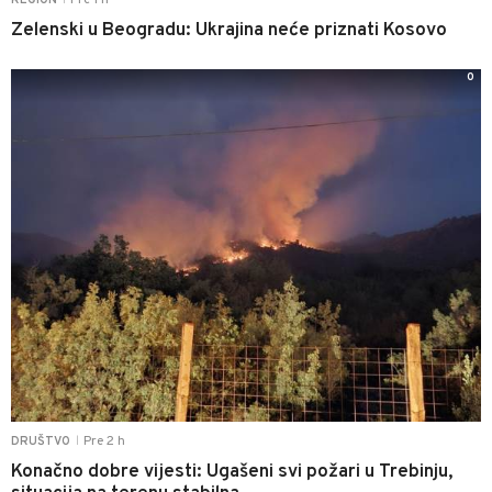
Zelenski u Beogradu: Ukrajina neće priznati Kosovo
0
Pre 2 h
DRUŠTVO
|
Konačno dobre vijesti: Ugašeni svi požari u Trebinju,