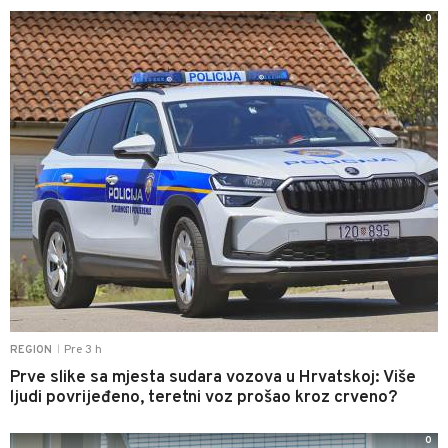
0
Pre 3 h
REGION
|
Prve slike sa mjesta sudara vozova u Hrvatskoj: Više
ljudi povrijeđeno, teretni voz prošao kroz crveno?
0