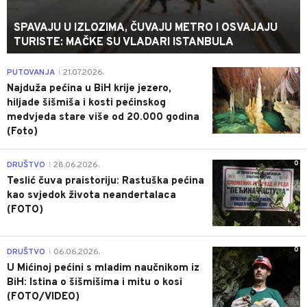
SPAVAJU U IZLOZIMA, ČUVAJU METRO I OSVAJAJU
TURISTE: MAČKE SU VLADARI ISTANBULA
0
PUTOVANJA
21.07.2026.
|
Najduža pećina u BiH krije jezero,
hiljade šišmiša i kosti pećinskog
medvjeda stare više od 20.000 godina
(Foto)
0
DRUŠTVO
28.06.2026.
|
Teslić čuva praistoriju: Rastuška pećina
kao svjedok života neandertalaca
(FOTO)
0
DRUŠTVO
06.06.2026.
|
U Mićinoj pećini s mladim naučnikom iz
BiH: Istina o šišmišima i mitu o kosi
(FOTO/VIDEO)