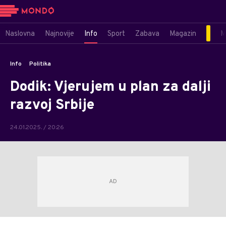
Naslovna
Najnovije
Info
Sport
Zabava
Magazin
M
Info
Politika
Dodik: Vjerujem u plan za dalji
razvoj Srbije
24.01.2025. / 20:26