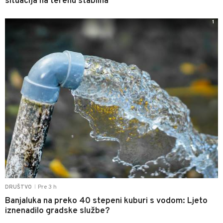
situacija na terenu stabilna
1
Pre 3 h
DRUŠTVO
|
Banjaluka na preko 40 stepeni kuburi s vodom: Ljeto
iznenadilo gradske službe?