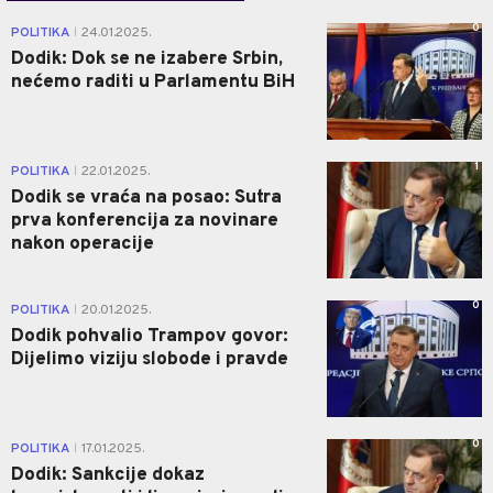
0
POLITIKA
24.01.2025.
|
Dodik: Dok se ne izabere Srbin,
nećemo raditi u Parlamentu BiH
1
POLITIKA
22.01.2025.
|
Dodik se vraća na posao: Sutra
prva konferencija za novinare
nakon operacije
0
POLITIKA
20.01.2025.
|
Dodik pohvalio Trampov govor:
Dijelimo viziju slobode i pravde
0
POLITIKA
17.01.2025.
|
Dodik: Sankcije dokaz